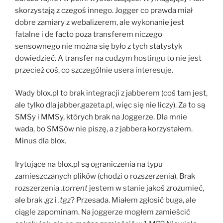
skorzystają z czegoś innego. Jogger co prawda miał
dobre zamiary z webalizerem, ale wykonanie jest
fatalne i de facto poza transferem niczego
sensownego nie można się było z tych statystyk
dowiedzieć. A transfer na cudzym hostingu to nie jest
przecież coś, co szczególnie usera interesuje.
Wady blox.pl to brak integracji z jabberem (coś tam jest,
ale tylko dla jabber.gazeta.pl, więc się nie liczy). Za to są
SMSy i MMSy, których brak na Joggerze. Dla mnie
wada, bo SMSów nie piszę, a z jabbera korzystałem.
Minus dla blox.
Irytujące na blox.pl są ograniczenia na typu
zamieszczanych plików (chodzi o rozszerzenia). Brak
rozszerzenia
.torrent
jestem w stanie jakoś zrozumieć,
ale brak
.gz
i
.tgz
? Przesada. Miałem zgłosić buga, ale
ciągle zapominam. Na joggerze mogłem zamieścić