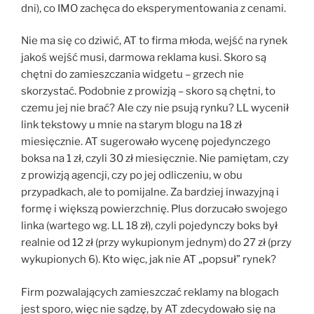
dni), co IMO zachęca do eksperymentowania z cenami.
Nie ma się co dziwić, AT to firma młoda, wejść na rynek
jakoś wejść musi, darmowa reklama kusi. Skoro są
chętni do zamieszczania widgetu – grzech nie
skorzystać. Podobnie z prowizją – skoro są chętni, to
czemu jej nie brać? Ale czy nie psują rynku? LL wycenił
link tekstowy u mnie na starym blogu na 18 zł
miesięcznie. AT sugerowało wycenę pojedynczego
boksa na 1 zł, czyli 30 zł miesięcznie. Nie pamiętam, czy
z prowizją agencji, czy po jej odliczeniu, w obu
przypadkach, ale to pomijalne. Za bardziej inwazyjną i
formę i większą powierzchnię. Plus dorzucało swojego
linka (wartego wg. LL 18 zł), czyli pojedynczy boks był
realnie od 12 zł (przy wykupionym jednym) do 27 zł (przy
wykupionych 6). Kto więc, jak nie AT „popsuł” rynek?
Firm pozwalających zamieszczać reklamy na blogach
jest sporo, więc nie sądzę, by AT zdecydowało się na