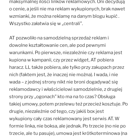
maksymalnej ilości linków reklamowych. Oni decydują
o cenie, a jeśli nie ma reklam wykupionych, brak nawet
wzmianki, że można reklamę na danym blogu kupić .
Wszystko załatwia się w „centrali”.
AT pozwoliło na samodzielną sprzedaż reklam i
dowolne kształtowanie cen, ale pod pewnymi
warunkami. Po pierwsze, niezależnie czy reklama jest
kupiona w kampanii, czy przez widget, AT pobiera
haracz. LL także pobiera, ale tylko przy zakupach przez
nich (faktem jest, że inaczej nie można). I wada, i nie
wada – z jednej strony nikt nie broni dogadywać się
reklamodawcy i właścicielowi samodzielnie, z drugiej
strony przy „ogonach” kto ma na to czas? Obsługa
takiej umowy, potem przelewu też przecież kosztuje. Po
drugie, niezależnie od tego, czy jakiś box jest
wykupiony cały czas reklamowany jest serwis AT. W
formie linka, nie boksa, ale jednak. Po trzecie (no nie po
trzecie, ale tu pasuje), umowa jest krótkoterminowa (na