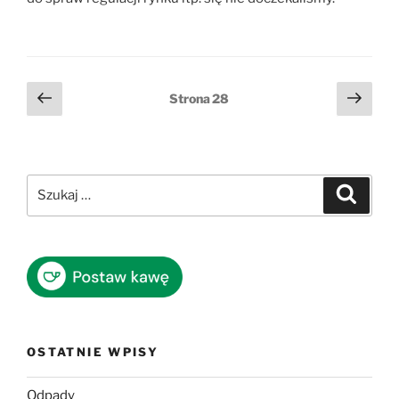
Stronicowanie
Poprzednia
Nast
Strona
28
strona
stro
wpisów
Szukaj:
Szukaj
OSTATNIE WPISY
Odpady