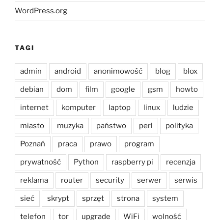
WordPress.org
TAGI
admin
android
anonimowość
blog
blox
debian
dom
film
google
gsm
howto
internet
komputer
laptop
linux
ludzie
miasto
muzyka
państwo
perl
polityka
Poznań
praca
prawo
program
prywatność
Python
raspberry pi
recenzja
reklama
router
security
serwer
serwis
sieć
skrypt
sprzęt
strona
system
telefon
tor
upgrade
WiFi
wolność