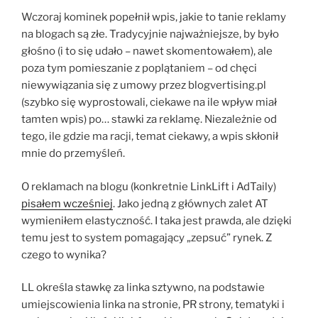
Wczoraj kominek popełnił wpis, jakie to tanie reklamy
na blogach są złe. Tradycyjnie najważniejsze, by było
głośno (i to się udało – nawet skomentowałem), ale
poza tym pomieszanie z poplątaniem – od chęci
niewywiązania się z umowy przez blogvertising.pl
(szybko się wyprostowali, ciekawe na ile wpływ miał
tamten wpis) po… stawki za reklamę. Niezależnie od
tego, ile gdzie ma racji, temat ciekawy, a wpis skłonił
mnie do przemyśleń.
O reklamach na blogu (konkretnie LinkLift i AdTaily)
pisałem wcześniej
. Jako jedną z głównych zalet AT
wymieniłem elastyczność. I taka jest prawda, ale dzięki
temu jest to system pomagający „zepsuć” rynek. Z
czego to wynika?
LL określa stawkę za linka sztywno, na podstawie
umiejscowienia linka na stronie, PR strony, tematyki i