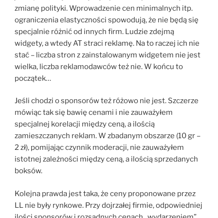
zmianę polityki. Wprowadzenie cen minimalnych itp.
ograniczenia elastyczności spowodują, że nie będą się
specjalnie różnić od innych firm. Ludzie zdejmą
widgety, a wtedy AT straci reklamę. Na to raczej ich nie
stać – liczba stron z zainstalowanym widgetem nie jest
wielka, liczba reklamodawców też nie. W końcu to
początek…
Jeśli chodzi o sponsorów też różowo nie jest. Szczerze
mówiąc tak się bawię cenami i nie zauważyłem
specjalnej korelacji między ceną, a ilością
zamieszczanych reklam. W zbadanym obszarze (10 gr –
2 zł), pomijając czynnik moderacji, nie zauważyłem
istotnej zależności między ceną, a ilością sprzedanych
boksów.
Kolejna prawda jest taka, że ceny proponowane przez
LL nie były rynkowe. Przy dojrzałej firmie, odpowiedniej
ilości sponsorów i rozsądnych cenach „wydarzeniem”