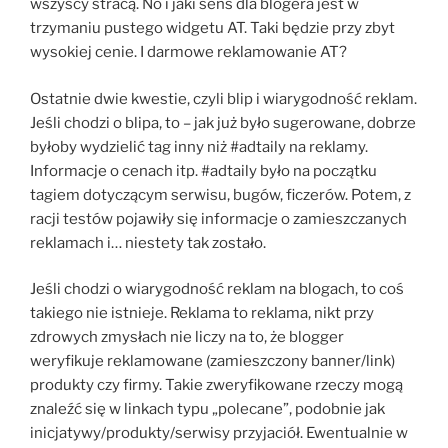
wszyscy stracą. No i jaki sens dla blogera jest w
trzymaniu pustego widgetu AT. Taki będzie przy zbyt
wysokiej cenie. I darmowe reklamowanie AT?
Ostatnie dwie kwestie, czyli blip i wiarygodność reklam.
Jeśli chodzi o blipa, to – jak już było sugerowane, dobrze
byłoby wydzielić tag inny niż #adtaily na reklamy.
Informacje o cenach itp. #adtaily było na początku
tagiem dotyczącym serwisu, bugów, ficzerów. Potem, z
racji testów pojawiły się informacje o zamieszczanych
reklamach i… niestety tak zostało.
Jeśli chodzi o wiarygodność reklam na blogach, to coś
takiego nie istnieje. Reklama to reklama, nikt przy
zdrowych zmysłach nie liczy na to, że blogger
weryfikuje reklamowane (zamieszczony banner/link)
produkty czy firmy. Takie zweryfikowane rzeczy mogą
znaleźć się w linkach typu „polecane”, podobnie jak
inicjatywy/produkty/serwisy przyjaciół. Ewentualnie w