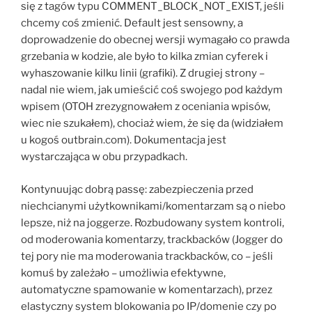
się z tagów typu COMMENT_BLOCK_NOT_EXIST, jeśli
chcemy coś zmienić. Default jest sensowny, a
doprowadzenie do obecnej wersji wymagało co prawda
grzebania w kodzie, ale było to kilka zmian cyferek i
wyhaszowanie kilku linii (grafiki). Z drugiej strony –
nadal nie wiem, jak umieścić coś swojego pod każdym
wpisem (OTOH zrezygnowałem z oceniania wpisów,
wiec nie szukałem), chociaż wiem, że się da (widziałem
u kogoś outbrain.com). Dokumentacja jest
wystarczająca w obu przypadkach.
Kontynuując dobrą passę: zabezpieczenia przed
niechcianymi użytkownikami/komentarzam są o niebo
lepsze, niż na joggerze. Rozbudowany system kontroli,
od moderowania komentarzy, trackbacków (Jogger do
tej pory nie ma moderowania trackbacków, co – jeśli
komuś by zależało – umożliwia efektywne,
automatyczne spamowanie w komentarzach), przez
elastyczny system blokowania po IP/domenie czy po