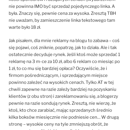
nie powinna IMO być sprzedaż pojedynczego linka. A
była. Znaczy się, pewnie cena za wysoka. Zresztą TBH
nie uważam, by zamieszczenie linka tekstowego tam
warte było 18 zł.
Jak pisałem, dla mnie reklamy na blogu to zabawa – coś
się pojawi, coś zniknie, popatrzę, jak to działa. Ale i tak
ostatecznie decyduje rynek. Jeśli ktoś może sprzedać 1
reklamę na 3 m-ce za 10 zł, albo 6 reklam co miesiąc po
1 zł, to co mu się bardziej opłaca? Oczywiście, że i
firmom pośredniczącym, i sprzedającym miejsce
powinno zależeć na wysokich cenach. Tylko AT w tej
chwili zapewne na razie zależy bardziej na pozyskaniu
klientów (z obu stron) i zareklamowaniu się, a blogerzy
pewnie na razie sondują rynek. Zresztą, nie wierzę, że
ktoś, kto chce zarabiać, mając sprzedanych średnio
kilka boksów miesięcznie nie podniesie cen… W drugą
stronę – wysokie ceny na tyle zmniejszą obrót, że