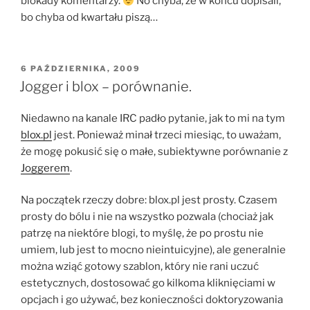
blokady komentarzy.
No chyba, że w końcu dopisali,
bo chyba od kwartału piszą…
OPUBLIKOWANE
6 PAŹDZIERNIKA, 2009
W
Jogger i blox – porównanie.
Niedawno na kanale IRC padło pytanie, jak to mi na tym
blox.pl
jest. Ponieważ minał trzeci miesiąc, to uważam,
że mogę pokusić się o małe, subiektywne porównanie z
Joggerem
.
Na początek rzeczy dobre: blox.pl jest prosty. Czasem
prosty do bólu i nie na wszystko pozwala (chociaż jak
patrzę na niektóre blogi, to myślę, że po prostu nie
umiem, lub jest to mocno nieintuicyjne), ale generalnie
można wziąć gotowy szablon, który nie rani uczuć
estetycznych, dostosować go kilkoma kliknięciami w
opcjach i go używać, bez konieczności doktoryzowania