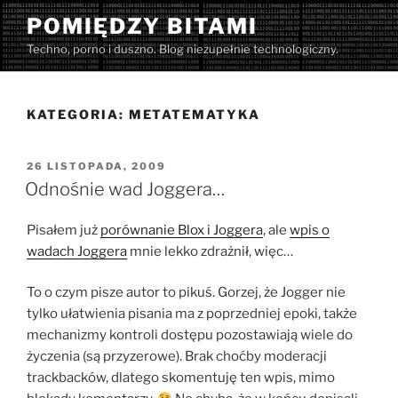
Przejdź
POMIĘDZY BITAMI
do
Techno, porno i duszno. Blog niezupełnie technologiczny.
treści
KATEGORIA:
METATEMATYKA
OPUBLIKOWANE
26 LISTOPADA, 2009
W
Odnośnie wad Joggera…
Pisałem już
porównanie Blox i Joggera
, ale
wpis o
wadach Joggera
mnie lekko zdrażnił, więc…
To o czym pisze autor to pikuś. Gorzej, że Jogger nie
tylko ułatwienia pisania ma z poprzedniej epoki, także
mechanizmy kontroli dostępu pozostawiają wiele do
życzenia (są przyzerowe). Brak choćby moderacji
trackbacków, dlatego skomentuję ten wpis, mimo