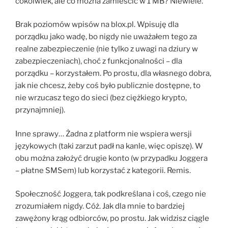
cokolwiek, ale co można zamieścić w 1 MB? Niewiele.
Brak poziomów wpisów na blox.pl. Wpisuję dla
porządku jako wadę, bo nigdy nie uważałem tego za
realne zabezpieczenie (nie tylko z uwagi na dziury w
zabezpieczeniach), choć z funkcjonalności – dla
porządku – korzystałem. Po prostu, dla własnego dobra,
jak nie chcesz, żeby coś było publicznie dostępne, to
nie wrzucasz tego do sieci (bez ciężkiego krypto,
przynajmniej).
Inne sprawy… Żadna z platform nie wspiera wersji
językowych (taki zarzut padł na kanle, więc opiszę). W
obu można założyć drugie konto (w przypadku Joggera
– płatne SMSem) lub korzystać z kategorii. Remis.
Społeczność Joggera, tak podkreślana i coś, czego nie
zrozumiałem nigdy. Cóż. Jak dla mnie to bardziej
zawężony krąg odbiorców, po prostu. Jak widzisz ciągle