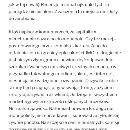
jak w tej chwili). Recenzje to inna bajka, ale tych za
pieniądze nie pisałem. Z założenia to miejsce nie służy
do zarabiania.
Ktoś napisał w komentarzach, że kapitalizm
nieuchronnie dąży albo do monopolu. Czy też raczej –
postulowanego przez kominka – kartelu. Albo do
ustalenia cen na granicy opłacalności. IMO to drugie nie
jest niczym złym (granica powinna być odpowiednio
szeroka) i świadczy o uczciwych, realnych cenach, a w
przypadku tak wolnego medium, jakim jest internet,
niespecjalnie widzę inne rozwiązanie. Oczywiście obie
strony będą ciągnąć ceny w swoją stronę, z użyciem
retoryki, nazywania dziwkami, złodziejami, wszystkich
marketingowych sztuczek i oklepanych frazesów.
Normalne zjawisko. Natomiast prawem każdego nie
monopolisty jest sprzedawać (i kupować) za tyle, ile się
żywnie podoba. Na szczęście cen minimalnych, komisji
do spraw regulacji rynku itp. się nie doczekaliśmy.