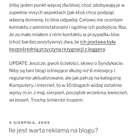
(niby jeden punkt więcej dla blox), choć zdobywają je w
zupełnie innych aspektach (jak ktoś chce podpiąć
własną domenę, to blox odpada). Celowo nie oceniam
kontaktu z administatorami i ogólnie ich podejścia. Raz,
że za mało miałem z nimi kontaktu w przypadku blox
(choć bardzo pozytywny), dwa, że
ich postawa była
bezpośrednią przyczyną rezygnacji z Joggera
.
UPDATE: Jeszcze, gwoli ścisłości, słowo o Syndykacie.
Niby są tam blogi
istniejące dłużej niż 6 miesięcy i
regularnie aktualizowane
, ale jak patrzę na kategorię
Komputery i internet
, to w 10 blogach widzę ostatnie
wpisy m.in. z maj, sierpień, początek września, kwiecień,
wrzesień. Trochę śmierdzi trupem.
OPUBLIKOWANE
5 SIERPNIA, 2009
W
Ile jest warta reklama na blogu?