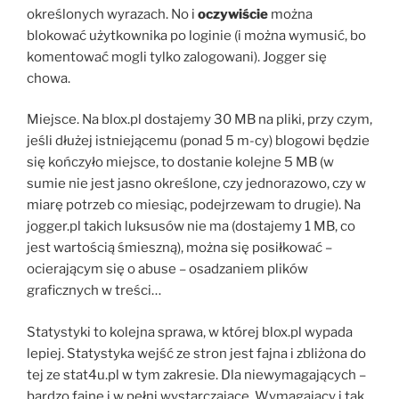
określonych wyrazach. No i
oczywiście
można
blokować użytkownika po loginie (i można wymusić, bo
komentować mogli tylko zalogowani). Jogger się
chowa.
Miejsce. Na blox.pl dostajemy 30 MB na pliki, przy czym,
jeśli dłużej istniejącemu (ponad 5 m-cy) blogowi będzie
się kończyło miejsce, to dostanie kolejne 5 MB (w
sumie nie jest jasno określone, czy jednorazowo, czy w
miarę potrzeb co miesiąc, podejrzewam to drugie). Na
jogger.pl takich luksusów nie ma (dostajemy 1 MB, co
jest wartością śmieszną), można się posiłkować –
ocierającym się o abuse – osadzaniem plików
graficznych w treści…
Statystyki to kolejna sprawa, w której blox.pl wypada
lepiej. Statystyka wejść ze stron jest fajna i zbliżona do
tej ze stat4u.pl w tym zakresie. Dla niewymagających –
bardzo fajne i w pełni wystarczające. Wymagający i tak