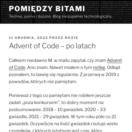
Przejdź
POMIĘDZY BITAMI
do
Techno, porno i duszno. Blog niezupełnie technologiczny.
treści
OPUBLIKOWANE
11 GRUDNIA, 2022
PRZEZ
ROZIE
W
Advent of Code – po latach
Całkiem niedawno M. w mailu zapytał, czy znam
Advent
of Code
. Ano znam. Nawet miałem o tym
notkę
. Odkąd
poznałem, to bawię się regularnie. Z przerwą w 2019 z
powodów, których nie pamiętam.
Ponieważ z tego co pamiętam nie robiłem jeszcze
zadań „poza konkursem”, to dobry moment na
podsumowanie. 2018 – 10 gwiazdek. 2020 – 33
gwiazdki, 2021 – 29 gwiazdek. W tym roku póki co 21
gwiazdek. Oczywiście na ilość gwiazdek rzutuje wiele
czynników, z których
istotnym
jest czas, który