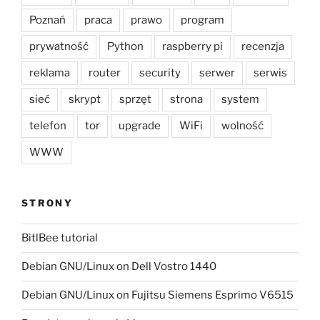
Poznań
praca
prawo
program
prywatność
Python
raspberry pi
recenzja
reklama
router
security
serwer
serwis
sieć
skrypt
sprzęt
strona
system
telefon
tor
upgrade
WiFi
wolność
WWW
STRONY
BitlBee tutorial
Debian GNU/Linux on Dell Vostro 1440
Debian GNU/Linux on Fujitsu Siemens Esprimo V6515