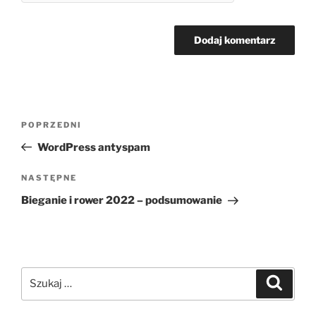
Nawigacja
Poprzedni
POPRZEDNI
wpisu
wpis
WordPress antyspam
Następny
NASTĘPNE
wpis
Bieganie i rower 2022 – podsumowanie
Szukaj:
Szukaj