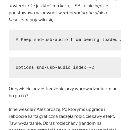
stwierdził, że jak ktoś ma kartę USB, to nie będzie
podstawowa na pewno i w
/etc/modprobe.d/alsa-
base.conf
pojawiło się:
# Keep snd-usb-audio from beeing loaded as 
options snd-usb-audio index=-2
Oczywiście bez ostrzeżenia przy wprowadzaniu zmian,
bo po co?
Inne wesołe? Ależ proszę. Po którymś upgrade i
reboocie karta graficzna zaczęła robić ciekawy efekt.
Tzw. wyżarzanie. Obraz rozjechany (random na