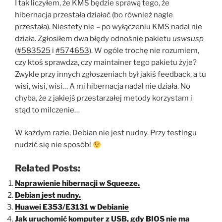
I tak liczyłem, że KMS będzie sprawą tego, że
hibernacja przestała działać (bo również nagle
przestała). Niestety nie – po wyłączeniu KMS nadal nie
działa. Zgłosiłem dwa błędy odnośnie pakietu
uswsusp
(
#583525
i
#574653
). W ogóle trochę nie rozumiem,
czy ktoś sprawdza, czy maintainer tego pakietu żyje?
Zwykle przy innych zgłoszeniach był jakiś feedback, a tu
wisi, wisi, wisi… A mi hibernacja nadal nie działa. No
chyba, że z jakiejś przestarzałej metody korzystam i
stąd to milczenie…
W każdym razie, Debian nie jest nudny. Przy testingu
nudzić się nie sposób!
Related Posts:
Naprawienie hibernacji w Squeeze.
Debian jest nudny.
Huawei E353/E3131 w Debianie
Jak uruchomić komputer z USB, gdy BIOS nie ma