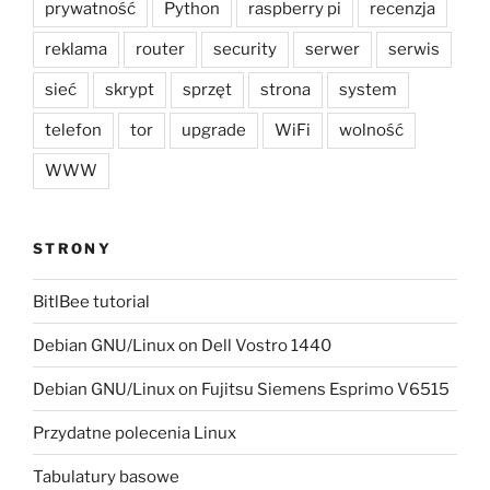
prywatność
Python
raspberry pi
recenzja
reklama
router
security
serwer
serwis
sieć
skrypt
sprzęt
strona
system
telefon
tor
upgrade
WiFi
wolność
WWW
STRONY
BitlBee tutorial
Debian GNU/Linux on Dell Vostro 1440
Debian GNU/Linux on Fujitsu Siemens Esprimo V6515
Przydatne polecenia Linux
Tabulatury basowe