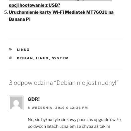
opcji bootowanie z USB?
Uruchomienie karty Wi-Fi Mediatek MT7601U na
Banana Pi
KATEGORIE
LINUX
TAGI
DEBIAN
,
LINUX
,
SYSTEM
3 odpowiedzi na “Debian nie jest nudny!”
GDR!
8 WRZEŚNIA, 2010 O 12:36 PM
No, sid był na tyle ciekawy podczas upgrade’ów że
po dwóch latach uznałem że chyba aż takim