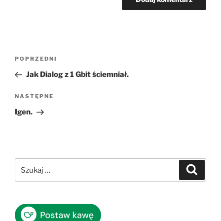
Nawigacja
Poprzedni
POPRZEDNI
wpisu
wpis
Jak Dialog z 1 Gbit ściemniał.
Następny
NASTĘPNE
wpis
Igen.
Szukaj:
Szukaj