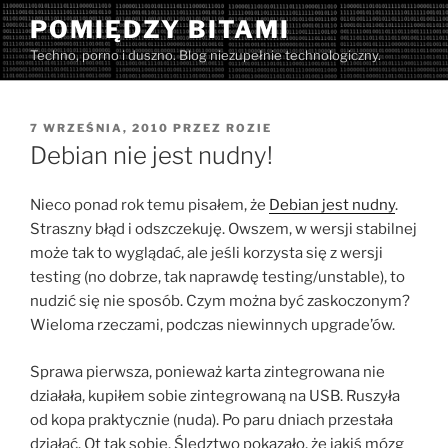
Przejdź
POMIĘDZY BITAMI
do
Techno, porno i duszno. Blog niezupełnie technologiczny.
treści
OPUBLIKOWANE
7 WRZEŚNIA, 2010
PRZEZ
ROZIE
W
Debian nie jest nudny!
Nieco ponad rok temu pisałem, że
Debian jest nudny
.
Straszny błąd i odszczekuję. Owszem, w wersji stabilnej
może tak to wyglądać, ale jeśli korzysta się z wersji
testing (no dobrze, tak naprawdę testing/unstable), to
nudzić się nie sposób. Czym można być zaskoczonym?
Wieloma rzeczami, podczas niewinnych upgrade’ów.
Sprawa pierwsza, ponieważ karta zintegrowana nie
działała, kupiłem sobie zintegrowaną na USB. Ruszyła
od kopa praktycznie (nuda). Po paru dniach przestała
działać. Ot tak sobie. Śledztwo pokazało, że jakiś mózg