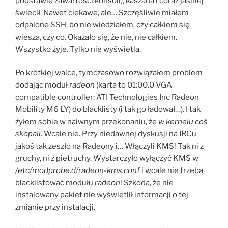
podstawie zawartości konsoli), kaszana i coraz jaśniej
świecił. Nawet ciekawe, ale… Szczęśliwie miałem
odpalone SSH, bo nie wiedziałem, czy całkiem się
wiesza, czy co. Okazało się, że nie, nie całkiem.
Wszystko żyje. Tylko nie wyświetla.
Po krótkiej walce, tymczasowo rozwiązałem problem
dodając moduł
radeon
(karta to 01:00.0 VGA
compatible controller: ATI Technologies Inc Radeon
Mobility M6 LY) do blacklisty (i tak go ładował…). I tak
żyłem sobie w naiwnym przekonaniu, że
w kernelu coś
skopali
. Wcale nie. Przy niedawnej dyskusji na IRCu
jakoś tak zeszło na Radeony i… Włączyli KMS! Tak ni z
gruchy, ni z pietruchy. Wystarczyło wyłączyć KMS w
/etc/modprobe.d/radeon-kms.conf
i wcale nie trzeba
blacklistować modułu
radeon
! Szkoda, że nie
instalowany pakiet nie wyświetlił informacji o tej
zmianie przy instalacji.