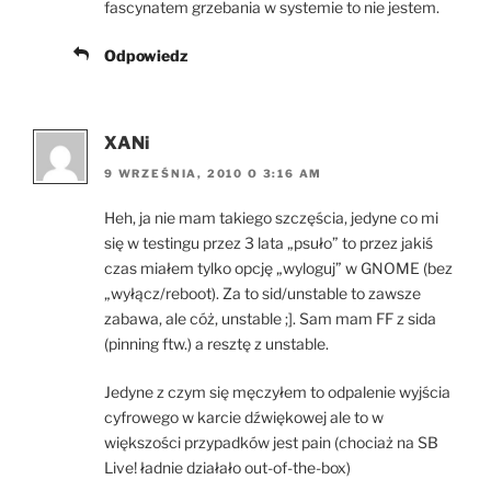
fascynatem grzebania w systemie to nie jestem.
Odpowiedz
XANi
9 WRZEŚNIA, 2010 O 3:16 AM
Heh, ja nie mam takiego szczęścia, jedyne co mi
się w testingu przez 3 lata „psuło” to przez jakiś
czas miałem tylko opcję „wyloguj” w GNOME (bez
„wyłącz/reboot). Za to sid/unstable to zawsze
zabawa, ale cóż, unstable ;]. Sam mam FF z sida
(pinning ftw.) a resztę z unstable.
Jedyne z czym się męczyłem to odpalenie wyjścia
cyfrowego w karcie dźwiękowej ale to w
większości przypadków jest pain (chociaż na SB
Live! ładnie działało out-of-the-box)