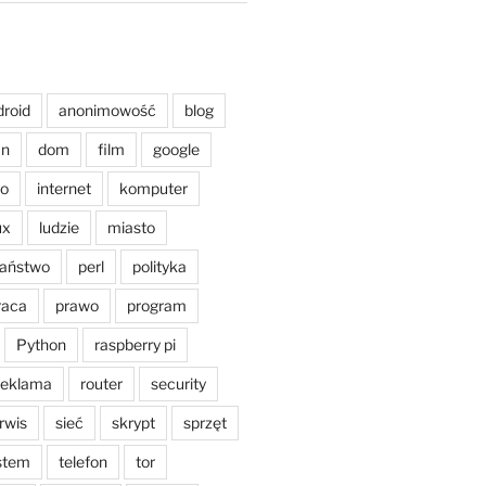
droid
anonimowość
blog
an
dom
film
google
o
internet
komputer
ux
ludzie
miasto
aństwo
perl
polityka
raca
prawo
program
Python
raspberry pi
reklama
router
security
rwis
sieć
skrypt
sprzęt
stem
telefon
tor