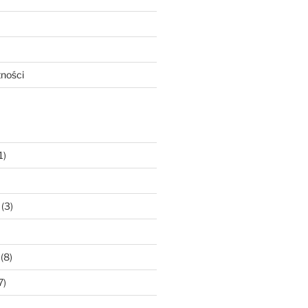
tności
1)
(3)
(8)
7)