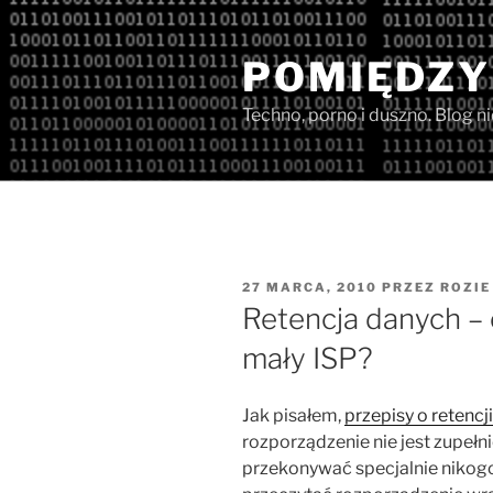
Przejdź
do
POMIĘDZY
treści
Techno, porno i duszno. Blog n
OPUBLIKOWANE
27 MARCA, 2010
PRZEZ
ROZIE
W
Retencja danych –
mały ISP?
Jak pisałem,
przepisy o retencj
rozporządzenie nie jest zupełn
przekonywać specjalnie nikogo