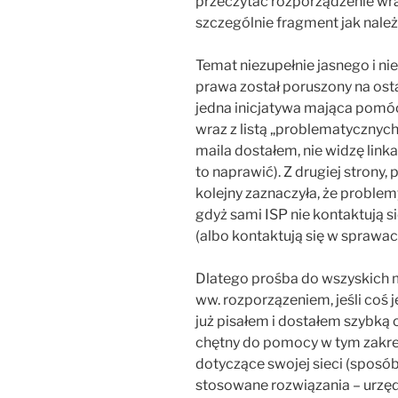
przeczytać rozporządzenie wr
szczególnie fragment jak należ
Temat niezupełnie jasnego i ni
prawa został poruszony na os
jedna inicjatywa mająca pomóc
wraz z listą „problematycznyc
maila dostałem, nie widzę lin
to naprawić). Z drugiej strony,
kolejny zaznaczyła, że problemy
gdyż sami ISP nie kontaktują 
(albo kontaktują się w sprawa
Dlatego prośba do wszyskich m
ww. rozporzązeniem, jeśli coś j
już pisałem i dostałem szybką 
chętny do pomocy w tym zakres
dotyczące swojej sieci (sposó
stosowane rozwiązania – urzędn