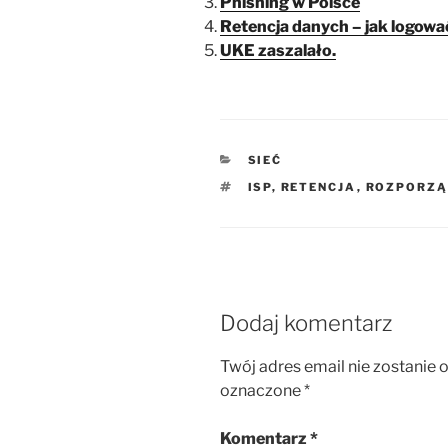
Phishing w Polsce
Retencja danych – jak logowa
UKE zaszalało.
KATEGORIE
SIEĆ
TAGI
ISP
,
RETENCJA
,
ROZPORZĄ
Dodaj komentarz
Twój adres email nie zostanie 
oznaczone
*
Komentarz
*