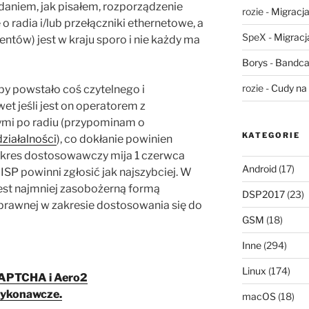
zdaniem, jak pisałem, rozporządzenie
rozie
-
Migracja,
 o radia i/lub przełączniki ethernetowe, a
SpeX
-
Migracja
nentów) jest w kraju sporo i nie każdy ma
Borys
-
Bandca
rozie
-
Cudy na 
eby powstało coś czytelnego i
et jeśli jest on operatorem z
ymi po radiu (przypominam o
KATEGORIE
 działalności
), co dokłanie powinien
(okres dostosowawczy mija 1 czerwca
Android
(17)
 ISP powinni zgłosić jak najszybciej. W
jest najmniej zasobożerną formą
DSP2017
(23)
prawnej w zakresie dostosowania się do
GSM
(18)
Inne
(294)
Linux
(174)
CAPTCHA i Aero2
wykonawcze.
macOS
(18)