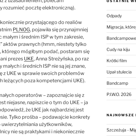
az z uzasadnieniem, polecam
OSTATNIE W
y rozumieć pocztę elektroniczną).
Odpady
ekoniecznie przystającego do realiów
Migracja, której
tatnim
PLNOG
, pojawiła się przynajmniej
 małym i średnim ISP w tym zakresie,
Bandcampowe 
h” aktów prawnych (hmm, niestety tylko
Cudy na kiju
ka, którego mógłbym podać, postaram się
 pani prezes
UKE
, Anna Streżyńska, po raz
Krótki film
 małych i średnich ISP nie są jej znane,
Upał stulecia
się z UKE w sprawie swoich problemów
ch leżących poza kompetencjami UKE).
Bandcamp
P.I.W.O. 2026
ałych operatorów – zapoznajcie się z
est niejasne, napiszcie o tym do UKE – ja
odpowiedź, że UKE jak najbardziej jest
NAJNOWSZE
ie. Tylko prośba – podawajcie konkrety
b uwierzytelniania użytkowników,
Szczeżuja
-
Mig
icy nie są praktykami i niekoniecznie