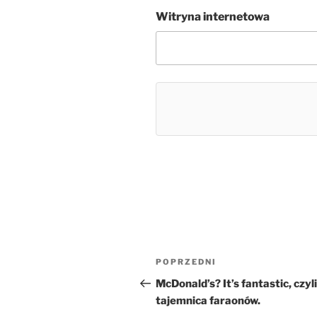
Witryna internetowa
Nawigacja
Poprzedni
POPRZEDNI
wpisu
wpis
McDonald’s? It’s fantastic, czyli
tajemnica faraonów.