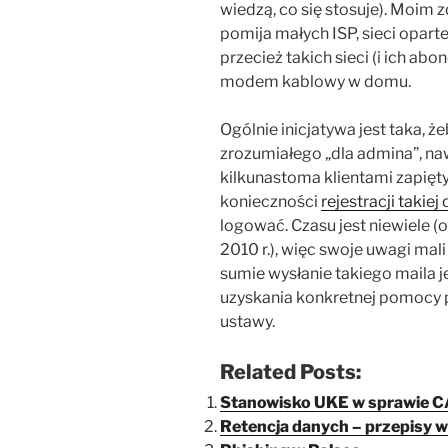
wiedzą, co się stosuje). Moim 
pomija małych ISP, sieci oparte
przecież takich sieci (i ich abo
modem kablowy w domu.
Ogólnie inicjatywa jest taka, ż
zrozumiałego „dla admina”, naw
kilkunastoma klientami zapięt
konieczności
rejestracji takiej
logować. Czasu jest niewiele 
2010 r.), więc swoje uwagi mali
sumie wysłanie takiego maila 
uzyskania konkretnej pomocy 
ustawy.
Related Posts:
Stanowisko UKE w sprawie 
Retencja danych – przepisy 