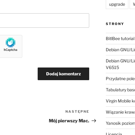
upgrade
W
STRONY
BitlBee tutorial
Debian GNU/Lin
Debian GNU/Lin
V6515
Przydatne pole
Tabulatury ba
Virgin Mobile 
NASTĘPNE
Następny
Wiązanie krawa
wpis
Mój pierwszy Mac.
Yanosik pozio
Licencja