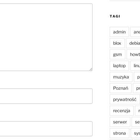
TAGI
admin
an
blox
debi
gsm
howt
laptop
lin
muzyka
p
Poznań
p
prywatność
recenzja
serwer
se
strona
sy