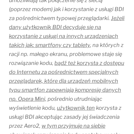
umożliwiają tak połączenie się z siecią
(poprzez modem) jak i korzystanie z usługi BDI
za pośrednictwem typowej przeglądarki.
Jeżeli
dany użytkownik BDI decyduje się na
korzystanie z usługi na innych urządzeniach
takich jak: smartfony czy tablety
, na których z
racji np. małego ekranu, problemowe staje się
rozwiązanie kodu,
bądź też korzysta z dostępu
do Internetu za pośrednictwem specjalnych
przeglądarek, które dla urządzeń mobilnych
typu smartfon zapewniają kompresję danych
np. Opera Mini,
pośrednio utrudniając
wyświetlenie kodu,
użytkownik ten
korzysta z
usługi BDI akceptując zasady jej świadczenia
przez Aero2,
w tym przyjmuje na siebie