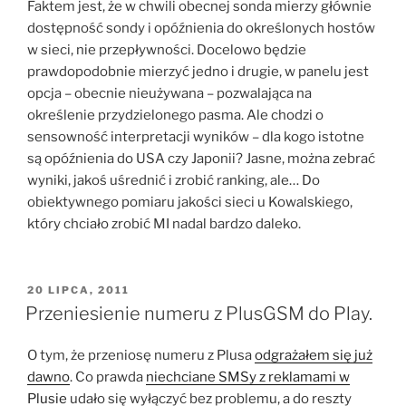
Faktem jest, że w chwili obecnej sonda mierzy głównie
dostępność sondy i opóźnienia do określonych hostów
w sieci, nie przepływności. Docelowo będzie
prawdopodobnie mierzyć jedno i drugie, w panelu jest
opcja – obecnie nieużywana – pozwalająca na
określenie przydzielonego pasma. Ale chodzi o
sensowność interpretacji wyników – dla kogo istotne
są opóźnienia do USA czy Japonii? Jasne, można zebrać
wyniki, jakoś uśrednić i zrobić ranking, ale… Do
obiektywnego pomiaru jakości sieci u Kowalskiego,
który chciało zrobić MI nadal bardzo daleko.
OPUBLIKOWANE
20 LIPCA, 2011
W
Przeniesienie numeru z PlusGSM do Play.
O tym, że przeniosę numeru z Plusa
odgrażałem się już
dawno
. Co prawda
niechciane SMSy z reklamami w
Plusie
udało się wyłączyć bez problemu, a do reszty