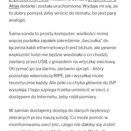
Atlas
dotarła i została uruchomiona. Wydaje mi się, że
to dobry pomysł, żeby wrócić do tematu, bo jest parę
analogii.
Sama sonda to prosty komputer, wielkości mniej
więcej pudełka zapałek (określenie „beczułka” do
łączenia kabli ethernetowych jest bliższe, ale pewnie
większość ludzi nie będzie wiedziała o co chodzi),
zasilany przez USB, z gniazdem na wtyczkę sieciową.
Otrzymać go (za darmo, zarówno sprzęt – który
pozostaje własnością RIPE, jak i wysyłka) może
teoretycznie każdy. Ale póki co chyba głównie do ISP
wysyłają. I tego
szpiega
trzeba umieścić w sieci, z
dostępem do Internetu, żeby robił pomiary.
W zamian dostajemy dostęp do danych (wykresy)
zebranych przez naszą sondę. Co może pomóc w
monitorowaniu sieci (nic, czego nie dałoby się zrobić