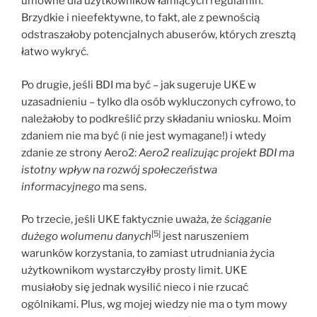
umowne dla użytkowników łamiących regulamin.
Brzydkie i nieefektywne, to fakt, ale z pewnością
odstraszałoby potencjalnych abuserów, których zresztą
łatwo wykryć.
Po drugie, jeśli BDI ma być – jak sugeruje UKE w
uzasadnieniu – tylko dla osób wykluczonych cyfrowo, to
należałoby to podkreślić przy składaniu wniosku. Moim
zdaniem nie ma być (i nie jest wymagane!) i wtedy
zdanie ze strony Aero2:
Aero2 realizując projekt BDI ma
istotny wpływ na rozwój społeczeństwa
informacyjnego
ma sens.
Po trzecie, jeśli UKE faktycznie uważa, że
ściąganie
[5]
dużego wolumenu danych
jest naruszeniem
warunków korzystania, to zamiast utrudniania życia
użytkownikom wystarczyłby prosty limit. UKE
musiałoby się jednak wysilić nieco i nie rzucać
ogólnikami. Plus, wg mojej wiedzy nie ma o tym mowy