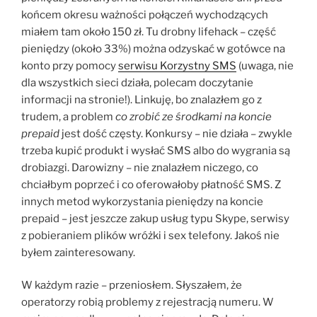
końcem okresu ważności połączeń wychodzących
miałem tam około 150 zł. Tu drobny lifehack – część
pieniędzy (około 33%) można odzyskać w gotówce na
konto przy pomocy
serwisu Korzystny SMS
(uwaga, nie
dla wszystkich sieci działa, polecam doczytanie
informacji na stronie!). Linkuję, bo znalazłem go z
trudem, a problem
co zrobić ze środkami na koncie
prepaid
jest dość częsty. Konkursy – nie działa – zwykle
trzeba kupić produkt i wysłać SMS albo do wygrania są
drobiazgi. Darowizny – nie znalazłem niczego, co
chciałbym poprzeć i co oferowałoby płatność SMS. Z
innych metod wykorzystania pieniędzy na koncie
prepaid – jest jeszcze zakup usług typu Skype, serwisy
z pobieraniem plików wróżki i sex telefony. Jakoś nie
byłem zainteresowany.
W każdym razie – przeniosłem. Słyszałem, że
operatorzy robią problemy z rejestracją numeru. W