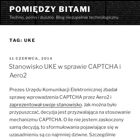
Przejdź
POMIĘDZY BITAMI
do
Techno, porno i duszno. Blog niezupełnie technologiczny.
treści
TAG:
UKE
OPUBLIKOWANE
11 CZERWCA, 2014
W
Stanowisko UKE w sprawie CAPTCHA i
Aero2
Prezes Urzędu Komunikacji Elektronicznej zbadał
sprawę wprowadzenia CAPTCHA przez Aero2 i
zaprezentował swoje stanowisko
. Jak można było
przypuszczać, decyzja jest przyzwalająca na stosowanie
mechanizmu CAPTCHA. O ile nie jestem zaskoczony
samą decyzją, to sformułowania pojawiające się w
uzasadnieniu są co najmniej dziwne. Szczególnie