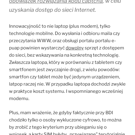
obowiązek rozwiązania kodu captcha
, w celu
uzyskania dostęp do sieci Internet.
Innowacyjność to nie laptop (plus modem), tylko
technologie mobilne. Do wysłania i odbioru maila czy
przeczytania WWW, oraz obsługi portalu portalu e-
puap powinien wystarczyć
dowolny
sprzęt z dostępem
do sieci, bez wskazywania na konkretną technologię.
Zwłaszcza laptopa, który w porównaniu z tabletem czy
smartfonem jest zwyczajnie drogi, z wielu powodów:
smartfon czy tablet może być jedynym urządzeniem,
latpop raczej nie. W przypadku laptopa dochodzi zwykle
w praktyce koszt systemu. I wspomnianego wcześniej
modemu.
Plus, mam wrażenie, że gdyby faktycznie przy BDI
chodziło tylko o osoby wykluczone cyfrowo, to można
by zrobić z tego kryterium przy ubieganiu się o
wniosek, a karty SIM byłyby „przywiązane” terytorialnie.