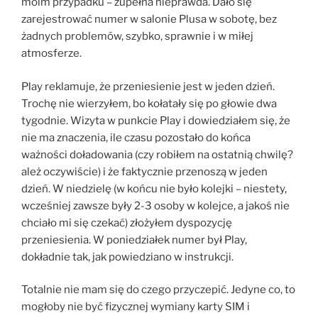
moim przypadku – zupełna nieprawda. Dało się
zarejestrować numer w salonie Plusa w sobotę, bez
żadnych problemów, szybko, sprawnie i w miłej
atmosferze.
Play reklamuje, że przeniesienie jest w jeden dzień.
Trochę nie wierzyłem, bo kołatały się po głowie dwa
tygodnie. Wizyta w punkcie Play i dowiedziałem się, że
nie ma znaczenia, ile czasu pozostało do końca
ważności doładowania (czy robiłem na ostatnią chwilę?
ależ oczywiście) i że faktycznie przenoszą w jeden
dzień. W niedzielę (w końcu nie było kolejki – niestety,
wcześniej zawsze były 2-3 osoby w kolejce, a jakoś nie
chciało mi się czekać) złożyłem dyspozycję
przeniesienia. W poniedziałek numer był Play,
dokładnie tak, jak powiedziano w instrukcji.
Totalnie nie mam się do czego przyczepić. Jedyne co, to
mogłoby nie być fizycznej wymiany karty SIM i