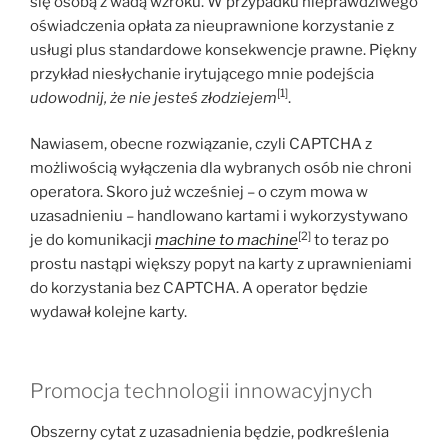
się osobą z wadą wzroku. W przypadku nieprawdziwego
oświadczenia opłata za nieuprawnione korzystanie z
usługi plus standardowe konsekwencje prawne. Piękny
przykład niesłychanie irytującego mnie podejścia
[1]
udowodnij, że nie jesteś złodziejem
.
Nawiasem, obecne rozwiązanie, czyli CAPTCHA z
możliwością wyłączenia dla wybranych osób nie chroni
operatora. Skoro już wcześniej – o czym mowa w
uzasadnieniu – handlowano kartami i wykorzystywano
[2]
je do komunikacji
machine to machine
to teraz po
prostu nastąpi większy popyt na karty z uprawnieniami
do korzystania bez CAPTCHA. A operator będzie
wydawał kolejne karty.
Promocja technologii innowacyjnych
Obszerny cytat z uzasadnienia będzie, podkreślenia