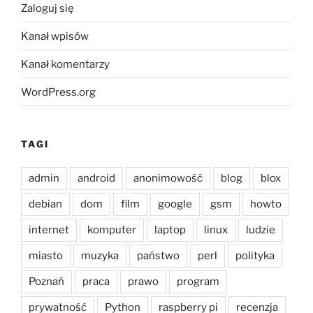
Zaloguj się
Kanał wpisów
Kanał komentarzy
WordPress.org
TAGI
admin
android
anonimowość
blog
blox
debian
dom
film
google
gsm
howto
internet
komputer
laptop
linux
ludzie
miasto
muzyka
państwo
perl
polityka
Poznań
praca
prawo
program
prywatność
Python
raspberry pi
recenzja