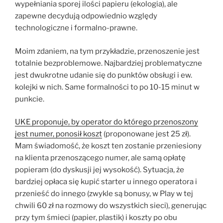
wypełniania sporej ilości papieru (ekologia), ale
zapewne decydują odpowiednio względy
technologiczne i formalno-prawne.
Moim zdaniem, na tym przykładzie, przenoszenie jest
totalnie bezproblemowe. Najbardziej problematyczne
jest dwukrotne udanie się do punktów obsługi i ew.
kolejki w nich. Same formalności to po 10-15 minut w
punkcie.
UKE proponuje, by operator do którego przenoszony
jest numer, ponosił koszt
(proponowane jest 25 zł).
Mam świadomość, że koszt ten zostanie przeniesiony
na klienta przenoszącego numer, ale samą opłatę
popieram (do dyskusji jej wysokość). Sytuacja, że
bardziej opłaca się kupić starter u innego operatora i
przenieść do innego (zwykle są bonusy, w Play w tej
chwili 60 zł na rozmowy do wszystkich sieci), generując
przy tym śmieci (papier, plastik) i koszty po obu