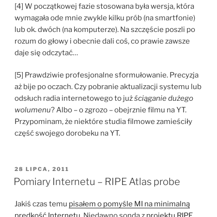
[4] W początkowej fazie stosowana była wersja, która
wymagała ode mnie zwykle kilku prób (na smartfonie)
lub ok. dwóch (na komputerze). Na szczęście poszli po
rozum do głowy i obecnie dali coś, co prawie zawsze
daje się odczytać…
[5] Prawdziwie profesjonalne sformułowanie. Precyzja
aż bije po oczach. Czy pobranie aktualizacji systemu lub
odsłuch radia internetowego to już
ściąganie dużego
wolumenu
? Albo – o zgrozo – obejrznie filmu na YT.
Przypominam, że niektóre studia filmowe zamieściły
część swojego dorobeku na YT.
OPUBLIKOWANE
28 LIPCA, 2011
W
Pomiary Internetu – RIPE Atlas probe
Jakiś czas temu
pisałem o pomyśle MI na minimalną
prędkość Internetu
. Niedawno sonda z
projektu RIPE