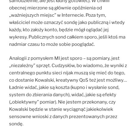
samodzielnie, ale jest ładny gotowiec). W chwili
obecnej mierzone są głównie opóźnienia od
„ważniejszych miejsc” w Internecie. Poza tym,
właściciel może oznaczyć sondę jako publiczną i wtedy
każdy, kto założy konto, będzie mógł oglądać jej
wykresy. Publicznych sond całkiem sporo, jeśli ktoś ma
nadmiar czasu to może sobie pooglądać.
Analogii z pomysłem MI jest sporo – są pomiary, jest
„niezależny” sprzęt. Cudzysłów, bo wiadomo, że wyniki z
centralnego punktu sieci nijak muszą się mieć do tego,
co dostanie Kowalski, kreatywny QoS też jest możliwy…
Ładnie widać, jakie są koszta (kupno i wysłanie sond,
system do zbierania danych), widać, jakie są efekty
(„obiektywny” pomiar). Nie jestem przekonany, czy
Kowalski będzie w stanie wyciągnąć jakiekolwiek
sensowne wnioski z danych prezentowanych przez
sondę.