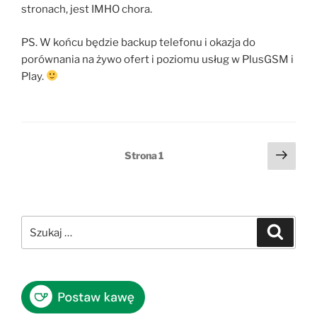
stronach, jest IMHO chora.
PS. W końcu będzie backup telefonu i okazja do
porównania na żywo ofert i poziomu usług w PlusGSM i
Play.
Stronicowanie
Nast
Strona
1
stro
wpisów
Szukaj:
Szukaj