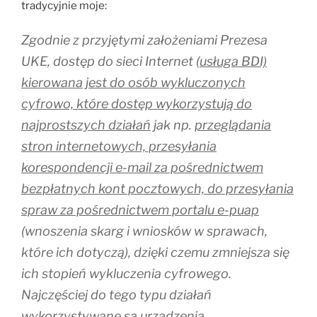
tradycyjnie moje:
Zgodnie z przyjętymi założeniami Prezesa
UKE, dostęp do sieci Internet
(usługa BDI)
kierowana jest do osób wykluczonych
cyfrowo, które dostęp wykorzystują do
najprostszych działań
jak np.
przeglądania
stron internetowych, przesyłania
korespondencji e-mail za pośrednictwem
bezpłatnych kont pocztowych, do przesyłania
spraw za pośrednictwem portalu e-puap
(wnoszenia skarg i wniosków w sprawach,
które ich dotyczą), dzięki czemu zmniejsza się
ich stopień wykluczenia cyfrowego.
Najczęściej do tego typu działań
wykorzystywane są urządzenia