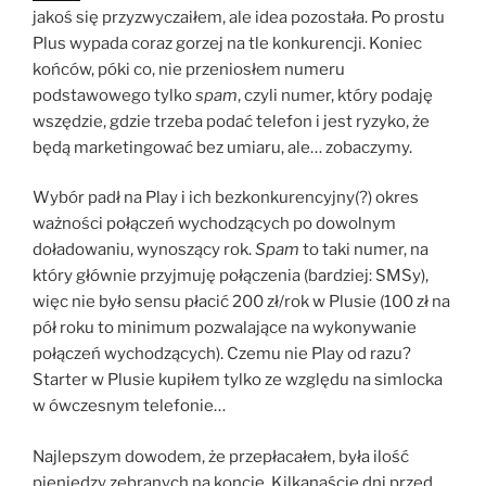
jakoś się przyzwyczaiłem, ale idea pozostała. Po prostu
Plus wypada coraz gorzej na tle konkurencji. Koniec
końców, póki co, nie przeniosłem numeru
podstawowego tylko
spam
, czyli numer, który podaję
wszędzie, gdzie trzeba podać telefon i jest ryzyko, że
będą marketingować bez umiaru, ale… zobaczymy.
Wybór padł na Play i ich bezkonkurencyjny(?) okres
ważności połączeń wychodzących po dowolnym
doładowaniu, wynoszący rok.
Spam
to taki numer, na
który głównie przyjmuję połączenia (bardziej: SMSy),
więc nie było sensu płacić 200 zł/rok w Plusie (100 zł na
pół roku to minimum pozwalające na wykonywanie
połączeń wychodzących). Czemu nie Play od razu?
Starter w Plusie kupiłem tylko ze względu na simlocka
w ówczesnym telefonie…
Najlepszym dowodem, że przepłacałem, była ilość
pieniędzy zebranych na koncie. Kilkanaście dni przed