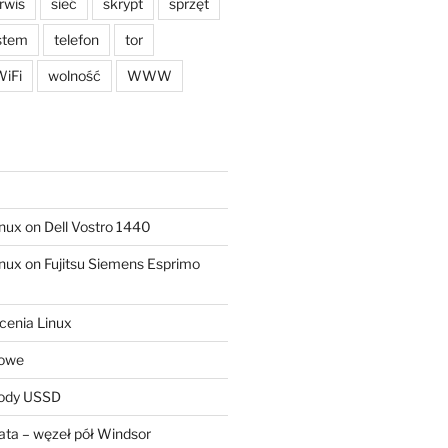
rwis
sieć
skrypt
sprzęt
stem
telefon
tor
iFi
wolność
WWW
ux on Dell Vostro 1440
ux on Fujitsu Siemens Esprimo
cenia Linux
sowe
kody USSD
ta – węzeł pół Windsor