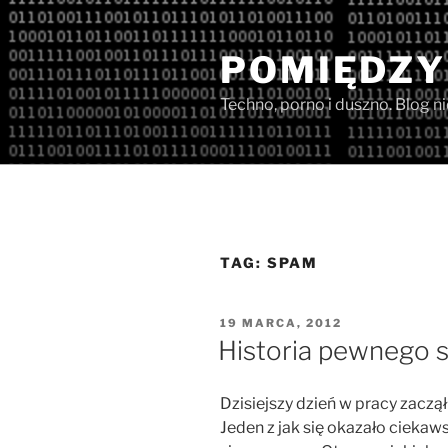
Przejdź
do
POMIĘDZY
treści
Techno, porno i duszno. Blog n
TAG:
SPAM
OPUBLIKOWANE
19 MARCA, 2012
W
Historia pewnego 
Dzisiejszy dzień w pracy zaczął
Jeden z jak się okazało ciekaws