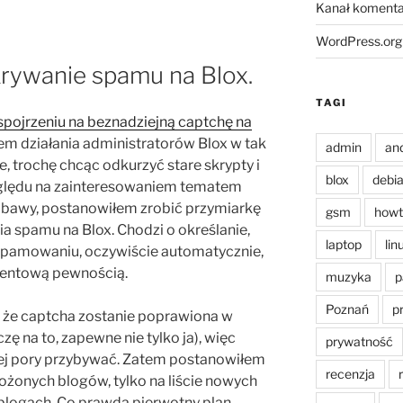
Kanał komenta
WordPress.org
ywanie spamu na Blox.
TAGI
spojrzeniu na beznadziejną captchę na
em działania administratorów Blox w tak
admin
an
, trochę chcąc odkurzyć stare skrypty i
blox
debi
zględu na zainteresowaniem tematem
abawy, postanowiłem zrobić przymiarkę
gsm
howt
 spamu na Blox. Chodzi o określanie,
laptop
lin
 spamowaniu, oczywiście automatycznie,
ocentową pewnością.
muzyka
p
Poznań
p
, że captcha zostanie poprawiona w
zę na to, zapewne nie tylko ja), więc
prywatność
ej pory przybywać. Zatem postanowiłem
recenzja
łożonych blogów, tylko na liście nowych
blogach. Co prawda pierwotny plan