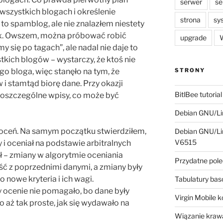
serwer
se
 wszystkich blogach i określenie
strona
sy
to spamblog, ale nie znalazłem niestety
lox. Owszem, można próbować robić
upgrade
W
y się po tagach”, ale nadal nie daje to
tkich blogów – wystarczy, że ktoś nie
STRONY
ego bloga, więc stanęło na tym, że
i stamtąd biorę dane. Przy okazji
BitlBee tutorial
 poszczególne wpisy, co może być
Debian GNU/Lin
i oceń. Na samym początku stwierdziłem,
Debian GNU/Lin
V6515
 i oceniał na podstawie arbitralnych
ł – zmiany w algorytmie oceniania
Przydatne pole
 z poprzednimi danymi, a zmiany były
 nowe kryteria i ich wagi.
Tabulatury ba
 ocenie nie pomagało, bo dane były
Virgin Mobile 
ko aż tak proste, jak się wydawało na
Wiązanie krawa