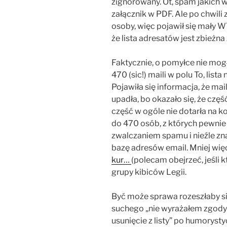
zignorowany. Ot, spam jakich wi
załącznik w PDF. Ale po chwili
osoby, więc pojawił się mały WT
że lista adresatów jest zbieżn
Faktycznie, o pomyłce nie mog
470 (sic!) maili w polu To, lis
Pojawiła się informacja, że ma
upadła, bo okazało się, że część
część w ogóle nie dotarła na k
do 470 osób, z których pewni
zwalczaniem spamu i nieźle zn
bazę adresów email. Mniej wi
kur…
(polecam obejrzeć, jeśli kt
grupy kibiców Legii.
Być może sprawa rozeszłaby si
suchego „nie wyrażałem zgody 
usunięcie z listy” po humorys