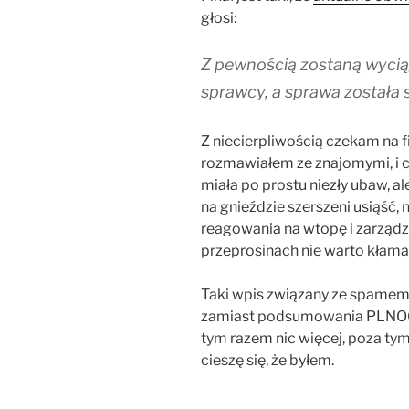
głosi:
Z pewnością zostaną wyci
sprawcy, a sprawa została 
Z niecierpliwością czekam na fi
rozmawiałem ze znajomymi, i c
miała po prostu niezły ubaw, 
na gnieździe szerszeni usiąść, 
reagowania na wtopę i zarządz
przeprosinach nie warto kłama
Taki wpis związany ze spamem,
zamiast podsumowania PLNOG, 
tym razem nic więcej, poza tym, 
cieszę się, że byłem.