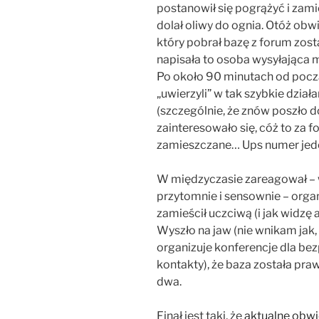
postanowił się pogrążyć i zami
dolał oliwy do ognia. Otóż obwi
który pobrał bazę z forum zost
napisała to osoba wysyłająca m
Po około 90 minutach od poc
„uwierzyli” w tak szybkie dział
(szczególnie, że znów poszło d
zainteresowało się, cóż to za f
zamieszczane… Ups numer jed
W międzyczasie zareagował – 
przytomnie i sensownie – organi
zamieścił uczciwą (i jak widzę 
Wyszło na jaw (nie wnikam jak, 
organizuje konferencje dla bez
kontakty), że baza została p
dwa.
Finał jest taki, że
aktualne obwi