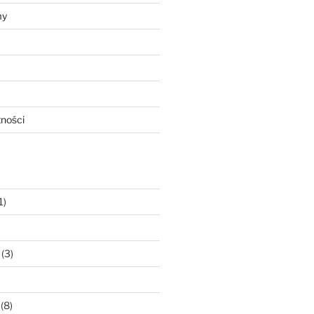
my
tności
1)
(3)
(8)