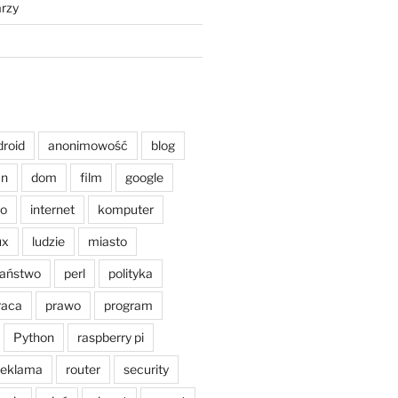
rzy
droid
anonimowość
blog
an
dom
film
google
o
internet
komputer
ux
ludzie
miasto
aństwo
perl
polityka
raca
prawo
program
Python
raspberry pi
reklama
router
security