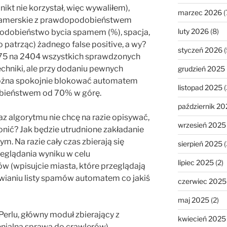
nikt nie korzystał, więc wywaliłem),
marzec 2026
(
spamerskie z prawdopodobieństwem
luty 2026
(8)
odobieństwo bycia spamem (%), spacja,
o patrząc) żadnego false positive, a wy?
styczeń 2026
(
 375 na 2404 wszystkich sprawdzonych
techniki, ale przy dodaniu pewnych
grudzień 2025
 można spokojnie blokować automatem
listopad 2025
(
obieństwem od 70% w górę.
październik 20
 algorytmu nie chcę na razie opisywać,
wrzesień 2025
onić? Jak będzie utrudnione zakładanie
m. Na razie cały czas zbierają się
sierpień 2025
(
zeglądania wyniku w celu
lipiec 2025
(2)
w (wpisujcie miasta, które przeglądają
awianiu listy spamów automatem co jakiś
czerwiec 2025
maj 2025
(2)
Perlu, główny moduł zbierający z
kwiecień 2025
nialna sprawa do crawlerów).