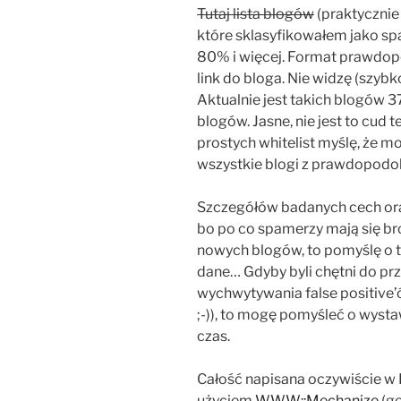
Tutaj lista blogów
(praktycznie 
które sklasyfikowałem jako 
80% i więcej. Format prawdop
link do bloga. Nie widzę (szybk
Aktualnie jest takich blogów
blogów. Jasne, nie jest to cud 
prostych whitelist myślę, że
wszystkie blogi z prawdopod
Szczegółów badanych cech oraz
bo po co spamerzy mają się br
nowych blogów, to pomyślę o ty
dane… Gdyby byli chętni do pr
wychwytywania false positive’ó
;-)), to mogę pomyśleć o wyst
czas.
Całość napisana oczywiście w 
użyciem
WWW::Mechanize
(ge