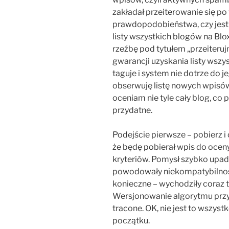
zakładał przeiterowanie się po
prawdopodobieństwa, czy jest 
listy wszystkich blogów na B
rzeźbę pod tytułem „przeiterujm
gwarancji uzyskania listy wszys
taguje i system nie dotrze do j
obserwuję listę nowych wpisów 
oceniam nie tyle cały blog, co
przydatne.
Podejście pierwsze – pobierz 
że będę pobierał wpis do oceny
kryteriów. Pomysł szybko upad
powodowały niekompatybilność
konieczne – wychodziły coraz to
Wersjonowanie algorytmu przy
tracone. OK, nie jest to wszyst
początku.