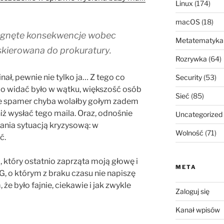
Linux
(174)
macOS
(18)
ągnęte konsekwencje wobec
Metatematyka
skierowana do prokuratury.
Rozrywka
(64)
nał, pewnie nie tylko ja… Z tego co
Security
(53)
o widać było w wątku, większość osób
Sieć
(85)
ale spamer chyba wolałby gołym zadem
niż wysłać tego maila. Oraz, odnośnie
Uncategorized
ania sytuacją kryzysową: w
Wolność
(71)
ć.
 który ostatnio zaprząta moją głowę i
META
o którym z braku czasu nie napiszę
że było fajnie, ciekawie i jak zwykle
Zaloguj się
Kanał wpisów