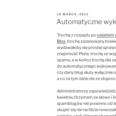
OPUBLIKOWANE
16 MARCA, 2012
W
Automatyczne wykr
Trochę z rozpędu po
ostatnim 
Blox
, trochę zażenowany braki
wydawałoby się prostej sprawie
znajomość Perla, trochę ze w
spamu, a w końcu trochę dla z
do automatycznego wykrywania
czy dany blog służy wyłącznie
a co za tym idzie nie ze stupr
Administratorzy zapowiedzieli
kwietniu (trzymam za słowo i lic
spamblogów nie powinno od t
skupić się nie na liście nowoza
wpisów, czyli aktywnych spam