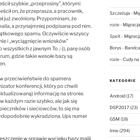
eścił szybkie „przeprosiny”, którymi
eścił on, że przeprasza, a pracownik,
Szczeżuja
-
Mig
ał już zwolniony. Przypominam, że
rozie
-
Migracja,
aila, a przynajmniej podpisana pod nim.
zątkowego spamu. Oczywiście wszyscy
SpeX
-
Migracja
anie i „wyciągnięcie wniosków”
Borys
-
Bandca
o wszystkich z jawnym To ;-)), parę osób
orum, gdzie takie wesołe bazy są
rozie
-
Cudy na 
en.
w przeciwieństwie do spamera
KATEGORIE
zator konferencji, który po chwili
aktualizowaną) informację na stronie.
Android
(17)
w każdym razie szybko, ale jak się
DSP2017
(23)
pieczników i sieciowców, to się ma
rawdopodobnie wykradziona. Ups numer
GSM
(18)
Inne
(294)
eszczenie w sprawie wycieku bazy maili