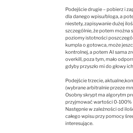
Podejście drugie – pobierz i z
dla danego wpisu/bloga, a pot
niestety, zapisywanie dużej il
szczególnie, że potem można si
poziomy istotności poszczegó
kumpla o gotowca, może jeszcz
kontrolnej, a potem AI sama zro
overkill, poza tym, mało odpo
gdyby przyszło mi do głowy ich
Podejście trzecie, aktualne,ko
(wybrane arbitralnie przeze mn
Osobny skrypt ma algorytm p
przyjmować wartości 0-100%
Następnie w zależności od ilo
całego wpisu przy pomocy śred
interesujące.