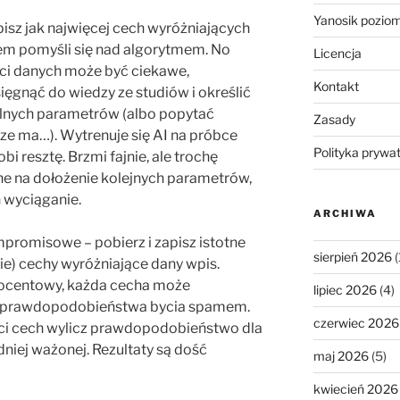
Yanosik pozio
apisz jak najwięcej cech wyróżniających
em pomyśli się nad algorytmem. No
Licencja
ości danych może być ciekawe,
Kontakt
ęgnąć do wiedzy ze studiów i określić
lnych parametrów (albo popytać
Zasady
e ma…). Wytrenuje się AI na próbce
Polityka prywa
bi resztę. Brzmi fajnie, ale trochę
rne na dołożenie kolejnych parametrów,
 wyciąganie.
ARCHIWA
mpromisowe – pobierz i zapisz istotne
sierpień 2026
(
ie) cechy wyróżniające dany wpis.
rocentowy, każda cecha może
lipiec 2026
(4)
 prawdopodobieństwa bycia spamem.
czerwiec 2026
ści cech wylicz prawdopodobieństwo dla
niej ważonej. Rezultaty są dość
maj 2026
(5)
kwiecień 2026