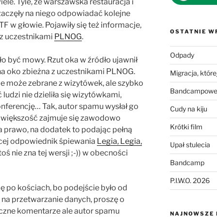
ele. Tyle, że warszawska restauracja i
 zaczęły na niego odpowiadać kolejne
F w głowie. Pojawiły się też informacje,
OSTATNIE W
a z uczestnikami
PLNOG
.
Odpady
ło być mowy. Rzut oka w źródło ujawnił
ta na oko zbieżna z uczestnikami PLNOG.
Migracja, której
ile może zebrane z wizytówek, ale szybko
Bandcampowe 
 ludzi nie dzieliła się wizytówkami,
onferencję… Tak, autor spamu wysłał go
Cudy na kiju
e większość zajmuje się zawodowo
Krótki film
a prawo, na dodatek to podając pełną
ęcej odpowiednik śpiewania
Legia, Legia,
Upał stulecia
oś nie zna tej wersji ;-)) w obecności
Bandcamp
P.I.W.O. 2026
ę po kościach, bo podejście było od
na przetwarzanie danych, proszę o
tyczne komentarze ale autor spamu
NAJNOWSZE