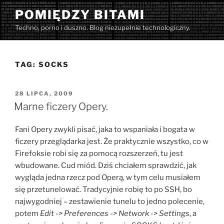
Przejdź
POMIĘDZY BITAMI
do
Techno, porno i duszno. Blog niezupełnie technologiczny.
treści
TAG:
SOCKS
OPUBLIKOWANE
28 LIPCA, 2009
W
Marne ficzery Opery.
Fani Opery zwykli pisać, jaka to wspaniała i bogata w
ficzery przeglądarka jest. Że praktycznie wszystko, co w
Firefoksie robi się za pomocą rozszerzeń, tu jest
wbudowane. Cud miód. Dziś chciałem sprawdzić, jak
wygląda jedna rzecz pod Operą, w tym celu musiałem
się przetunelować. Tradycyjnie robię to po SSH, bo
najwygodniej – zestawienie tunelu to jedno polecenie,
potem
Edit -> Preferences -> Network -> Settings
, a