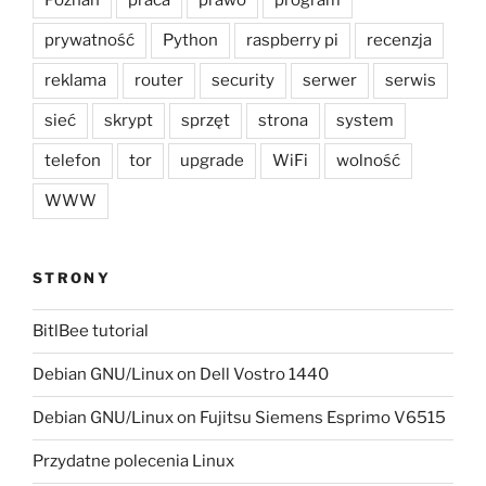
Poznań
praca
prawo
program
prywatność
Python
raspberry pi
recenzja
reklama
router
security
serwer
serwis
sieć
skrypt
sprzęt
strona
system
telefon
tor
upgrade
WiFi
wolność
WWW
STRONY
BitlBee tutorial
Debian GNU/Linux on Dell Vostro 1440
Debian GNU/Linux on Fujitsu Siemens Esprimo V6515
Przydatne polecenia Linux