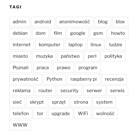
TAGI
admin
android
anonimowość
blog
blox
debian
dom
film
google
gsm
howto
internet
komputer
laptop
linux
ludzie
miasto
muzyka
państwo
perl
polityka
Poznań
praca
prawo
program
prywatność
Python
raspberry pi
recenzja
reklama
router
security
serwer
serwis
sieć
skrypt
sprzęt
strona
system
telefon
tor
upgrade
WiFi
wolność
WWW