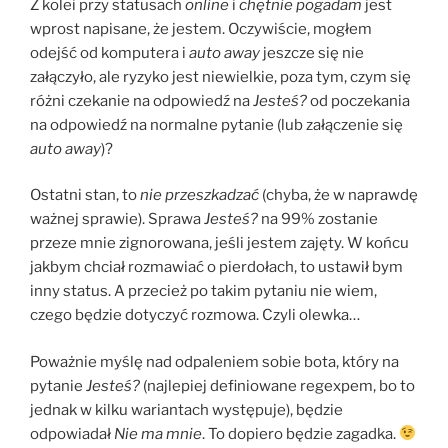
Z kolei przy statusach
online
i
chętnie pogadam
jest
wprost napisane, że jestem. Oczywiście, mogłem
odejść od komputera i
auto away
jeszcze się nie
załączyło, ale ryzyko jest niewielkie, poza tym, czym się
różni czekanie na odpowiedź na
Jesteś?
od poczekania
na odpowiedź na normalne pytanie (lub załączenie się
auto away
)?
Ostatni stan, to
nie przeszkadzać
(chyba, że w naprawdę
ważnej sprawie). Sprawa
Jesteś?
na 99% zostanie
przeze mnie zignorowana, jeśli jestem zajęty. W końcu
jakbym chciał rozmawiać o pierdołach, to ustawił bym
inny status. A przecież po takim pytaniu nie wiem,
czego będzie dotyczyć rozmowa. Czyli olewka…
Poważnie myślę nad odpaleniem sobie bota, który na
pytanie
Jesteś?
(najlepiej definiowane regexpem, bo to
jednak w kilku wariantach występuje), będzie
odpowiadał
Nie ma mnie
. To dopiero będzie zagadka.