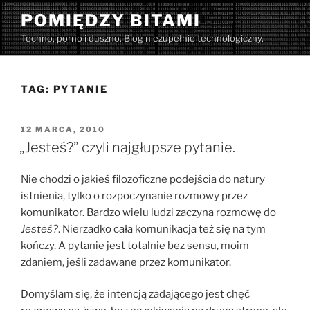
Przejdź
POMIĘDZY BITAMI
do
Techno, porno i duszno. Blog niezupełnie technologiczny.
treści
TAG:
PYTANIE
OPUBLIKOWANE
12 MARCA, 2010
W
„Jesteś?” czyli najgłupsze pytanie.
Nie chodzi o jakieś filozoficzne podejścia do natury
istnienia, tylko o rozpoczynanie rozmowy przez
komunikator. Bardzo wielu ludzi zaczyna rozmowę do
Jesteś?
. Nierzadko cała komunikacja też się na tym
kończy. A pytanie jest totalnie bez sensu, moim
zdaniem, jeśli zadawane przez komunikator.
Domyślam się, że intencją zadającego jest chęć