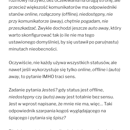
rozmowy na żywo, bez oczekiwania na drugą stronę, ale
przecież większość komunikatorów ma odpowiedniki
stanów
online, rozłączony (offline), niedostępny, nie
przy komunikatorze (away), chętnie pogadam, nie
przeszkadzać
. Zwykle dochodzi jeszcze
auto away
, który
warto skonfigurować tak (o ile nie ma tego
ustawionego domyślnie), by się ustawił po paru(nastu)
minutach nieobecności.
Oczywiście, nie każdy używa wszystkich statusów, ale
nawet jeśli wykorzystuje się tylko
online
,
offline
i
(auto)
away
, to pytanie IMHO traci sens.
Zadanie pytania
Jesteś?
gdy status jest
offline
,
niedostępny
czy
(auto) away
jest totalnie bez sensu.
Jest w wprost napisane, że mnie nie ma, więc… Taki
odpowiednik szarpania kogoś wyglądającego na
śpiącego i pytania się
śpisz?