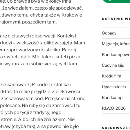
ię. Co prawda była w okolicy inna
o, że wiedziałem, czego się spodziewać,
ś, dawno temu, chyba także w Krakowie
OSTATNIE W
najomymi, poszedłem tam.
Odpady
arę ciekawych obserwacji. Kontekst:
 ludzi – większość stolików zajęta. Mam
Migracja, której
em zaprowadzony do stolika. Raczej
Bandcampowe 
a dwóch osób. Mój talerz, kufel i pizza
ę nie wyobrażam sobie siedzących tam
Cudy na kiju
Krótki film
 zeskanować QR-code ze stolika i
Upał stulecia
 ktoś do mnie przyjdzie. Z ciekawości
Bandcamp
 zeskanowałem kod. Przejście na stronę
 polecane. No niby się da zamówić. I tu
P.I.W.O. 2026
órych pozycji z tradycyjnego,
tronie. Albo ich nie znalazłem. Nie
traw (chyba tak), a na pewno nie było
NAJNOWSZE