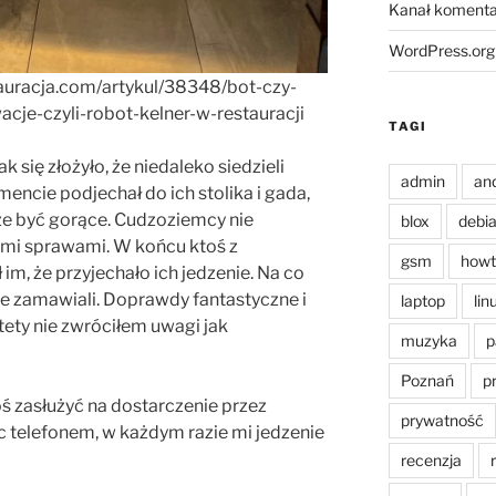
Kanał komenta
WordPress.org
stauracja.com/artykul/38348/bot-czy-
acje-czyli-robot-kelner-w-restauracji
TAGI
k się złożyło, że niedaleko siedzieli
admin
an
cie podjechał do ich stolika i gada,
że być gorące. Cudzoziemcy nie
blox
debi
imi sprawami. W końcu ktoś z
gsm
howt
 im, że przyjechało ich jedzenie. Na co
 nie zamawiali. Doprawdy fantastyczne i
laptop
lin
tety nie zwróciłem uwagi jak
muzyka
p
Poznań
p
oś zasłużyć na dostarczenie przez
prywatność
c telefonem, w każdym razie mi jedzenie
recenzja