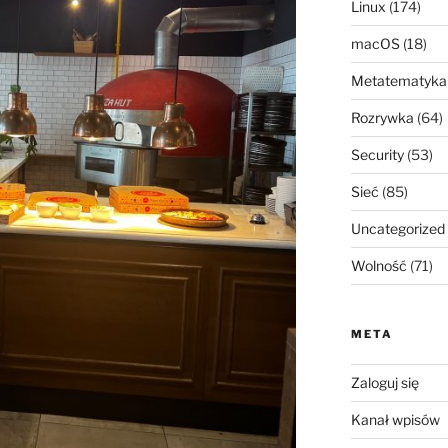
Linux
(174)
macOS
(18)
Metatematyka
Rozrywka
(64)
Security
(53)
Sieć
(85)
Uncategorized
Wolność
(71)
META
Zaloguj się
Kanał wpisów