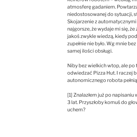
atmosferę gadaniem. Powtarzając
niedostosowanej do sytuacji, st
Skojarzenie z automatycznymi k
najgorsze, że wydaje mi się, ż
jakoś zwykle wiedzą, kiedy pode
zupełnie nie było. Wg mnie bez
samej ilości obsługi.
Niby bez wielkich wtop, ale po 
odwiedzać Pizza Hut. I raczej b
autonomicznego robota pełnią
[1] Znalazłem już po napisaniu
3 lat. Przyszłoby komuś do gł
uchem?