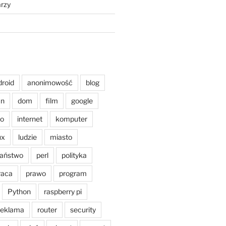
rzy
droid
anonimowość
blog
an
dom
film
google
o
internet
komputer
ux
ludzie
miasto
aństwo
perl
polityka
raca
prawo
program
Python
raspberry pi
reklama
router
security