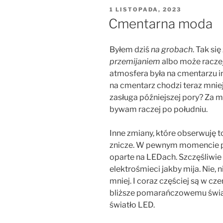
OPUBLIKOWANE
1 LISTOPADA, 2023
W
Cmentarna moda
Byłem dziś
na grobach
. Tak si
przemijaniem
albo może racze
atmosfera była na cmentarzu in
na cmentarz chodzi teraz mniej
zasługa późniejszej pory? Za m
bywam raczej po południu.
Inne zmiany, które obserwuję to
znicze. W pewnym momencie po
oparte na LEDach. Szczęśliwie
elektrośmieci jakby mija. Nie, ni
mniej. I coraz częściej są w c
bliższe pomarańczowemu światł
światło LED.