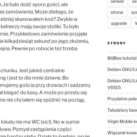
serwer
se
 że było dość sporo gości, ale
ie zamówienia. Może dlatego, że
strona
sy
cześniej skanowałem kod? Zwykle w
upgrade
W
u kelnerzy mają swoje stoliki. Tu było
cznie. Przykładowo zamówienie przyjęła
e kilkadziesiąt sekund po jego złożeniu,
STRONY
ejna. Pewnie po robocie też trzeba
BitlBee tutorial
Debian GNU/Lin
chunku. Jest jakieś centralne
g i jest to dla mnie dziwne. Bo
Debian GNU/Lin
jmujemy gościa przy drzwiach i sadzamy
V6515
iał biegać do kasy. A może po prostu się
Przydatne pole
e nie chciałem się spóźnić na pociąg,
Tabulatury ba
Virgin Mobile 
 lokalu nie ma WC (sic!). No w sumie
dowe. Pomysł zastąpienia części
Wiązanie krawa
 bardzo słaby. Działa to średnio, psuje