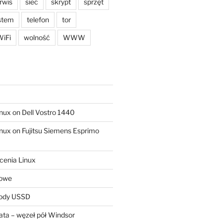
rwis
sieć
skrypt
sprzęt
stem
telefon
tor
iFi
wolność
WWW
ux on Dell Vostro 1440
ux on Fujitsu Siemens Esprimo
cenia Linux
sowe
kody USSD
ta – węzeł pół Windsor