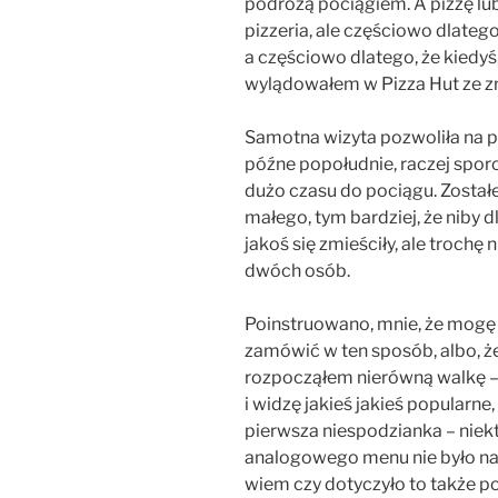
podróżą pociągiem. A pizzę lub
pizzeria, ale częściowo dlateg
a częściowo dlatego, że kiedy
wylądowałem w Pizza Hut ze z
Samotna wizyta pozwoliła na p
późne popołudnie, raczej sporo
dużo czasu do pociągu. Został
małego, tym bardziej, że niby dl
jakoś się zmieściły, ale troch
dwóch osób.
Poinstruowano, mnie, że mogę
zamówić w ten sposób, albo, że
rozpocząłem nierówną walkę –
i widzę jakieś jakieś popularne,
pierwsza niespodzianka – niekt
analogowego menu nie było na s
wiem czy dotyczyło to także po