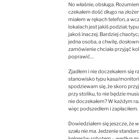
No właśnie, obsługa. Rozumiem,
czekałem dość długo na złożen
miałem w rękach telefon, a w
lokalach jest jakiś podział, typ
jakoś inaczej. Bardziej chaoty
jedna osoba, a chwilę, dosłowni
zamówienie chciała przyjąć kol
poprawić…
Zjadłem i nie doczekałem się ra
stanowisko typu kasa/monitorin
spodziewam się, że skoro przy
przy stoliku, to nie będzie mus
nie doczekałem? W każdym razi
więc podszedłem i zapłaciłem.
Dowiedziałem się jeszcze, że w
szału nie ma
. Jedzenie standar
kelnerów robotem – według mnie