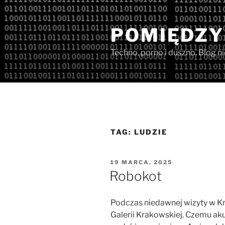
Przejdź
do
POMIĘDZY
treści
Techno, porno i duszno. Blog n
TAG:
LUDZIE
OPUBLIKOWANE
19 MARCA, 2025
W
Robokot
Podczas niedawnej wizyty w K
Galerii Krakowskiej. Czemu ak