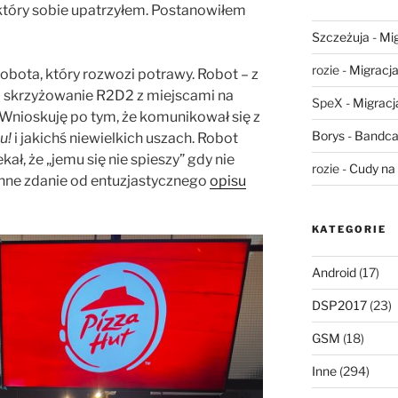
który sobie upatrzyłem. Postanowiłem
Szczeżuja
-
Mig
rozie
-
Migracja,
obota, który rozwozi potrawy. Robot – z
 skrzyżowanie R2D2 z miejscami na
SpeX
-
Migracja
. Wnioskuję po tym, że komunikował się z
Borys
-
Bandca
u!
i jakichś niewielkich uszach. Robot
ekał, że „jemu się nie spieszy” gdy nie
rozie
-
Cudy na 
nne zdanie od entuzjastycznego
opisu
KATEGORIE
Android
(17)
DSP2017
(23)
GSM
(18)
Inne
(294)