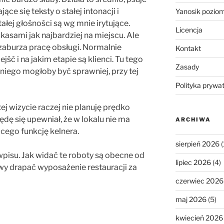
e się teksty o stałej intonacji i
Yanosik pozio
ałej głośności są wg mnie irytujące.
Licencja
asami jak najbardziej na miejscu. Ale
e zaburza pracę obsługi. Normalnie
Kontakt
jść i na jakim etapie są klienci. Tu tego
Zasady
 niego mogłoby być sprawniej, przy tej
Polityka prywa
tej wizycie raczej nie planuję prędko
ędę się upewniał, że w lokalu nie ma
ARCHIWA
cego funkcję kelnera.
sierpień 2026
(
 wpisu. Jak widać te roboty są obecne od
lipiec 2026
(4)
owy drapać wyposażenie restauracji za
czerwiec 2026
maj 2026
(5)
kwiecień 2026