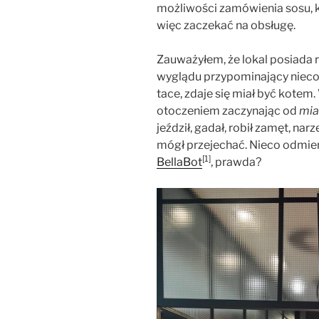
możliwości zamówienia sosu, 
więc zaczekać na obsługę.
Zauważyłem, że lokal posiada r
wyglądu przypominający nieco
tace, zdaje się miał być kotem
otoczeniem zaczynając od
mia
jeździł, gadał, robił zamęt, narz
mógł przejechać. Nieco odmie
[1]
BellaBot
, prawda?