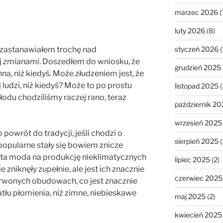
marzec 2026
(
luty 2026
(8)
styczeń 2026
(
ę zastanawiałem trochę nad
j
zmianami
. Doszedłem do wniosku, że
grudzień 2025
na, niż kiedyś. Może złudzeniem jest, że
 ludzi, niż kiedyś? Może to po prostu
listopad 2025
(
łodu chodziliśmy raczej rano, teraz
październik 20
wrzesień 2025
 powrót do tradycji, jeśli chodzi o
sierpień 2025
(
pularne stały się bowiem znicze
 ta moda na produkcję nieklimatycznych
lipiec 2025
(2)
e zniknęły zupełnie, ale jest ich znacznie
czerwiec 2025
zerwonych obudowach, co jest znacznie
u płomienia, niż zimne, niebieskawe
maj 2025
(2)
kwiecień 2025