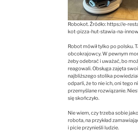
Robokot. Źródło: https://e-re
kot-pizza-hut-stawia-na-innow
Robot mówił tylko po polsku. Ta
obcokrajowcy. W pewnym momen
żeby odebrać i uważać, bo mo
reagowali. Obsługa zajęta swo
najbliższego stolika powiedział
odparli, że to nie ich, oni tego
przemyślane rozwiązanie. Nies
się skończyło.
Nie wiem, czy trzeba sobie jak
robota, na przykład zamawiają
i picie przynieśli ludzie.