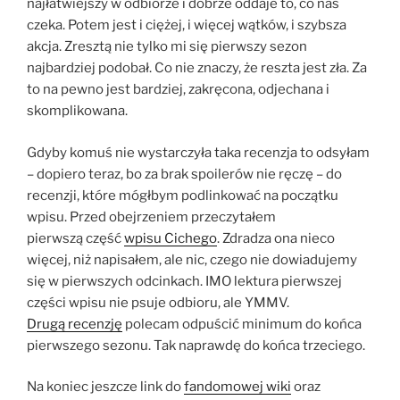
najłatwiejszy w odbiorze i dobrze oddaje to, co nas
czeka. Potem jest i ciężej, i więcej wątków, i szybsza
akcja. Zresztą nie tylko mi się pierwszy sezon
najbardziej podobał. Co nie znaczy, że reszta jest zła. Za
to na pewno jest bardziej, zakręcona, odjechana i
skomplikowana.
Gdyby komuś nie wystarczyła taka recenzja to odsyłam
– dopiero teraz, bo za brak spoilerów nie ręczę – do
recenzji, które mógłbym podlinkować na początku
wpisu. Przed obejrzeniem przeczytałem
pierwszą część
wpisu Cichego
. Zdradza ona nieco
więcej, niż napisałem, ale nic, czego nie dowiadujemy
się w pierwszych odcinkach. IMO lektura pierwszej
części wpisu nie psuje odbioru, ale YMMV.
Drugą recenzję
polecam odpuścić minimum do końca
pierwszego sezonu. Tak naprawdę do końca trzeciego.
Na koniec jeszcze link do
fandomowej wiki
oraz