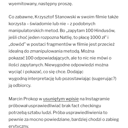
wyemitowany, następny proszę.
Co zabawne, Krzysztof Stanowski w swoim filmie także
korzysta – świadomie lub nie – z podobnych
manipulatorskich metod. Bo „zapytam 100 Hindusów,
jeśli choć jeden rozpozna Natlię, to płacę 1000 zł” i
„dowód” w postaci fragmentów w filmie jest przecież
idealną do zmanipulowania metodą. Można
pokazać 100 odpowiadających, ale to nic nie mówi o
ilości zapytanych. Niewygodne odpowiedzi można
wyciąć i pokazać, co się chce. Dodając
wygodną interpretację lub pozostawiając (sugerując?)
ją odbiorcy.
Marcin Prokop w
usuniętym wpisie
na Instagramie
próbował usprawiedliwiać brak fact checkingu
potrzebą sztabu ludzi. Próba usprawiedliwienia to
pewnie za mocno powiedziane, bardziej chodzi o zabieg
erytyczny.