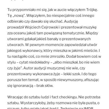
Tu przypomniało mi się, jak w aucie włączyłem Trójkę.
Tę „nową”. Włączyłem, bo niespecjalnie coś innego
odbierało czy dawało się słuchać. Audycję
prowadził Wojciech Cejrowski i prezentował muzykę
zza oceanu jakoś tam powiązaną tematycznie. Między
utworami gdakał jakieś banały o prezentowanych
utworach. W pewnym momencie zapowiedział utwór
jakiegoś wykonawcy, który mieszka w jakimś mieście. I
tu nastąpiło coś, co mnie zmroziło. Dodał bowiem coś w
stylu – cytat niedokładny – „albo mieszkał, bo nie wiem
czy żyje”. Autor audycji muzycznej nie wie, czy
prezentowany wykonawca żyje – lekki szok. I do tego
porusza ten temat, w sposób niewymuszony, afiszując
się ignoranacją – brak słów.
Wracając do sztabu ludzi i fact checkingu. Nie potrzeba
sztabu. Wystarczyłoby, żeby rozmowa nie była pusta, o
niczym, tylko miała jakąś treść. Zerknięcie na IMDB