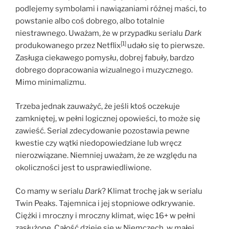
podlejemy symbolami i nawiązaniami różnej maści, to
powstanie albo coś dobrego, albo totalnie
niestrawnego. Uważam, że w przypadku serialu
Dark
[1]
produkowanego przez Netflix
udało się to pierwsze.
Zasługa ciekawego pomysłu, dobrej fabuły, bardzo
dobrego dopracowania wizualnego i muzycznego.
Mimo minimalizmu.
Trzeba jednak zauważyć, że jeśli ktoś oczekuje
zamkniętej, w pełni logicznej opowieści, to może się
zawieść. Serial zdecydowanie pozostawia pewne
kwestie czy wątki niedopowiedziane lub wręcz
nierozwiązane. Niemniej uważam, że ze względu na
okoliczności jest to usprawiedliwione.
Co mamy w serialu
Dark
? Klimat trochę jak w serialu
Twin Peaks. Tajemnica i jej stopniowe odkrywanie.
Ciężki i mroczny i mroczny klimat, więc 16+ w pełni
zasłużone. Całość dzieje się w Niemczech, w małej,