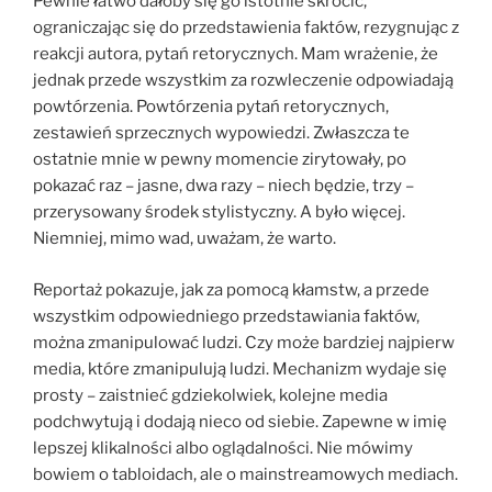
Pewnie łatwo dałoby się go istotnie skrócić,
ograniczając się do przedstawienia faktów, rezygnując z
reakcji autora, pytań retorycznych. Mam wrażenie, że
jednak przede wszystkim za rozwleczenie odpowiadają
powtórzenia. Powtórzenia pytań retorycznych,
zestawień sprzecznych wypowiedzi. Zwłaszcza te
ostatnie mnie w pewny momencie zirytowały, po
pokazać raz – jasne, dwa razy – niech będzie, trzy –
przerysowany środek stylistyczny. A było więcej.
Niemniej, mimo wad, uważam, że warto.
Reportaż pokazuje, jak za pomocą kłamstw, a przede
wszystkim odpowiedniego przedstawiania faktów,
można zmanipulować ludzi. Czy może bardziej najpierw
media, które zmanipulują ludzi. Mechanizm wydaje się
prosty – zaistnieć gdziekolwiek, kolejne media
podchwytują i dodają nieco od siebie. Zapewne w imię
lepszej klikalności albo oglądalności. Nie mówimy
bowiem o tabloidach, ale o mainstreamowych mediach.