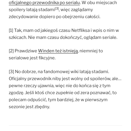
oficjalnego przewodnika po serialu
. W obu miejscach
[3]
spoilery latają stadami
, więc zaglądamy
zdecydowanie dopiero po obejrzeniu całości.
[1] Tak, mam od jakiegoś czasu Netfliksa i wpis o nim w
szkicach. Nie mam czasu dokończyć, oglądam seriale.
[2] Prawdziwe
Winden też istnieją
, niemniej to
serialowe jest fikcyjne.
[3] No dobrze, na fandomowej wiki latają stadami.
Oficjalny przewodnik niby jest wolny od spoilerów, ale…
pewne rzeczy ujawnia, więc nie do końca się z tym
zgodzę. Jeśli ktoś chce zupełnie od zera poznawać, to
polecam odpuścić, tym bardziej, że w pierwszym
sezonie jest zbędny.