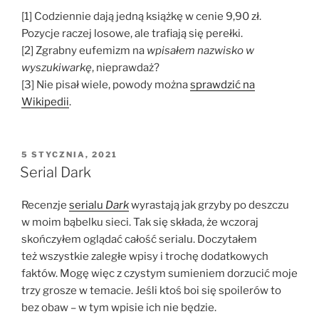
[1] Codziennie dają jedną książkę w cenie 9,90 zł.
Pozycje raczej losowe, ale trafiają się perełki.
[2] Zgrabny eufemizm na
wpisałem nazwisko w
wyszukiwarkę
, nieprawdaż?
[3] Nie pisał wiele, powody można
sprawdzić na
Wikipedii
.
OPUBLIKOWANE
5 STYCZNIA, 2021
W
Serial Dark
Recenzje
serialu
Dark
wyrastają jak grzyby po deszczu
w moim bąbelku sieci. Tak się składa, że wczoraj
skończyłem oglądać całość serialu. Doczytałem
też wszystkie zaległe wpisy i trochę dodatkowych
faktów. Mogę więc z czystym sumieniem dorzucić moje
trzy grosze w temacie. Jeśli ktoś boi się spoilerów to
bez obaw – w tym wpisie ich nie będzie.