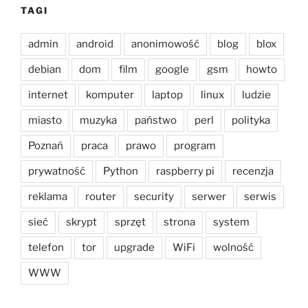
TAGI
admin
android
anonimowość
blog
blox
debian
dom
film
google
gsm
howto
internet
komputer
laptop
linux
ludzie
miasto
muzyka
państwo
perl
polityka
Poznań
praca
prawo
program
prywatność
Python
raspberry pi
recenzja
reklama
router
security
serwer
serwis
sieć
skrypt
sprzęt
strona
system
telefon
tor
upgrade
WiFi
wolność
WWW