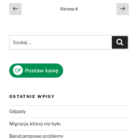
Stronicowanie
Poprzednia
Nast
Strona
4
strona
stro
wpisów
Szukaj:
Szukaj
OSTATNIE WPISY
Odpady
Migracja, której nie było
Bandcampowe problemy