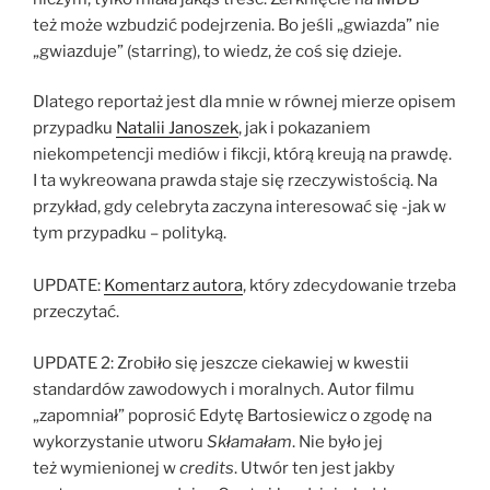
też może wzbudzić podejrzenia. Bo jeśli „gwiazda” nie
„gwiazduje” (starring), to wiedz, że coś się dzieje.
Dlatego reportaż jest dla mnie w równej mierze opisem
przypadku
Natalii Janoszek
, jak i pokazaniem
niekompetencji mediów i fikcji, którą kreują na prawdę.
I ta wykreowana prawda staje się rzeczywistością. Na
przykład, gdy celebryta zaczyna interesować się -jak w
tym przypadku – polityką.
UPDATE:
Komentarz autora
, który zdecydowanie trzeba
przeczytać.
UPDATE 2: Zrobiło się jeszcze ciekawiej w kwestii
standardów zawodowych i moralnych. Autor filmu
„zapomniał” poprosić Edytę Bartosiewicz o zgodę na
wykorzystanie utworu
Skłamałam
. Nie było jej
też wymienionej w
credits
. Utwór ten jest jakby