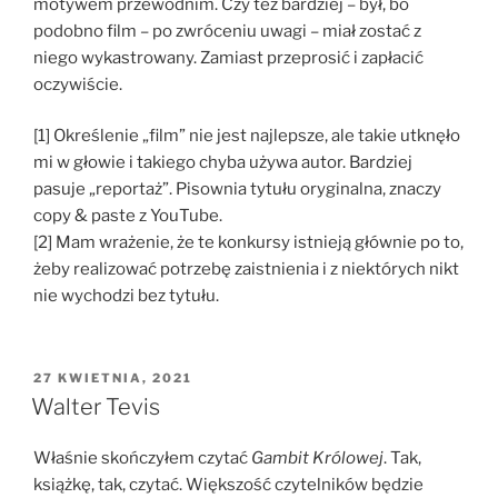
motywem przewodnim. Czy też bardziej – był, bo
podobno film – po zwróceniu uwagi – miał zostać z
niego wykastrowany. Zamiast przeprosić i zapłacić
oczywiście.
[1] Określenie „film” nie jest najlepsze, ale takie utknęło
mi w głowie i takiego chyba używa autor. Bardziej
pasuje „reportaż”. Pisownia tytułu oryginalna, znaczy
copy & paste z YouTube.
[2] Mam wrażenie, że te konkursy istnieją głównie po to,
żeby realizować potrzebę zaistnienia i z niektórych nikt
nie wychodzi bez tytułu.
OPUBLIKOWANE
27 KWIETNIA, 2021
W
Walter Tevis
Właśnie skończyłem czytać
Gambit Królowej
. Tak,
książkę, tak, czytać. Większość czytelników będzie