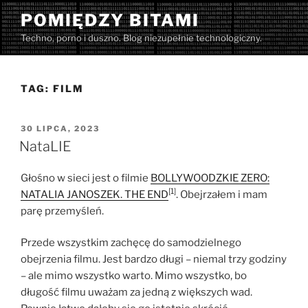
Przejdź
POMIĘDZY BITAMI
do
Techno, porno i duszno. Blog niezupełnie technologiczny.
treści
TAG:
FILM
OPUBLIKOWANE
30 LIPCA, 2023
W
NataLIE
Głośno w sieci jest o filmie
BOLLYWOODZKIE ZERO:
[1]
NATALIA JANOSZEK. THE END
. Obejrzałem i mam
parę przemyśleń.
Przede wszystkim zachęcę do samodzielnego
obejrzenia filmu. Jest bardzo długi – niemal trzy godziny
– ale mimo wszystko warto. Mimo wszystko, bo
długość filmu uważam za jedną z większych wad.