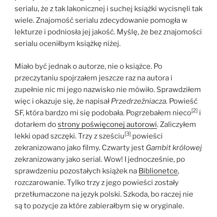
serialu, że z tak lakonicznej i suchej książki wycisnęli tak
wiele. Znajomość serialu zdecydowanie pomogła w
lekturze i podniosła jej jakość. Myślę, że bez znajomości
serialu oceniłbym książkę niżej.
Miało być jednak o autorze, nie o książce. Po
przeczytaniu spojrzałem jeszcze raz na autora i
zupełnie nic mi jego nazwisko nie mówiło. Sprawdziłem
więc i okazuje się, że napisał
Przedrzeźniacza.
Powieść
[2]
SF, która bardzo mi się podobała. Pogrzebałem nieco
i
dotarłem do
strony poświęconej autorowi
. Zaliczyłem
[3]
lekki opad szczęki. Trzy z sześciu
powieści
zekranizowano jako filmy. Czwarty jest
Gambit królowej
zekranizowany jako serial. Wow! I jednocześnie, po
sprawdzeniu pozostałych książek na
Biblionetce
,
rozczarowanie. Tylko trzy z jego powieści zostały
przetłumaczone na język polski. Szkoda, bo raczej nie
są to pozycje za które zabierałbym się w oryginale.