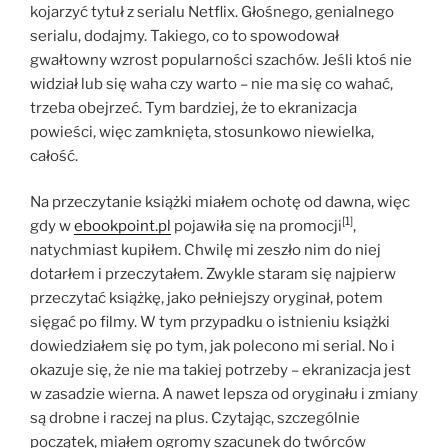
kojarzyć tytuł z serialu Netflix. Głośnego, genialnego
serialu, dodajmy. Takiego, co to spowodował
gwałtowny wzrost popularności szachów. Jeśli ktoś nie
widział lub się waha czy warto – nie ma się co wahać,
trzeba obejrzeć. Tym bardziej, że to ekranizacja
powieści, więc zamknięta, stosunkowo niewielka,
całość.
Na przeczytanie książki miałem ochotę od dawna, więc
[1]
gdy w
ebookpoint.pl
pojawiła się na promocji
,
natychmiast kupiłem. Chwilę mi zeszło nim do niej
dotarłem i przeczytałem. Zwykle staram się najpierw
przeczytać książkę, jako pełniejszy oryginał, potem
sięgać po filmy. W tym przypadku o istnieniu książki
dowiedziałem się po tym, jak polecono mi serial. No i
okazuje się, że nie ma takiej potrzeby – ekranizacja jest
w zasadzie wierna. A nawet lepsza od oryginału i zmiany
są drobne i raczej na plus. Czytając, szczególnie
początek, miałem ogromy szacunek do twórców