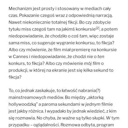
Mechanizm jest prosty i stosowany w mediach cały
czas. Pokazanie czegoś wraz z odpowiednią narracją.
Nawet niekoniecznie totalnej fikcji. Bo czy zdobycie
[2]
tytułu miss czegoś tam na jakimś konkursie
, a potem
niedopowiadanie, że chodziło o
coś tam
, więc zostaje
sama miss, co sugeruje wygranie konkursu, to fikcja?
Albo czy mówienie, że film miał premierę na konkursie
w Cannes i niedopowiadanie, że chodzi nie o
ten
konkurs, to fikcja? Albo czy mówienie
mój film
o
produkcji, w której na ekranie jest się kilka sekund to
fikcja?
To, co
jednak
zaskakuje, to łatwość nabrania(?)
mainstreamowych mediów. Bo między „aktorką
hollywoodzką” a paroma sekundami w
jednym
filmie
jest jakby różnica. I wypadało by jednak wiedzieć, z kim
się rozmawia. No chyba, że ważne są tylko słupki. W tym
przypadku – oglądalności. Rozmowa odbyta, program