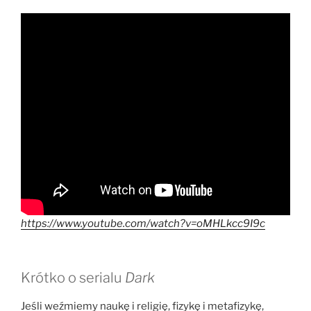
https://www.youtube.com/watch?v=oMHLkcc9I9c
Krótko o serialu
Dark
Jeśli weźmiemy naukę i religię, fizykę i metafizykę,