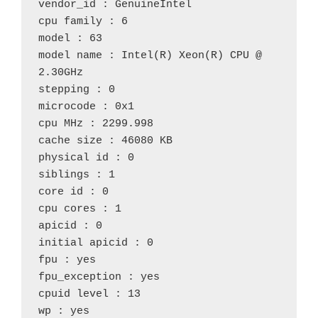
vendor_id : GenuineIntel
cpu family : 6
model : 63
model name : Intel(R) Xeon(R) CPU @ 
2.30GHz
stepping : 0
microcode : 0x1
cpu MHz : 2299.998
cache size : 46080 KB
physical id : 0
siblings : 1
core id : 0
cpu cores : 1
apicid : 0
initial apicid : 0
fpu : yes
fpu_exception : yes
cpuid level : 13
wp : yes