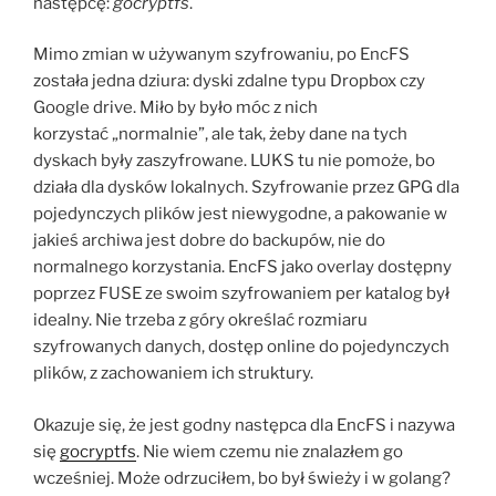
następcę:
gocryptfs
.
Mimo zmian w używanym szyfrowaniu, po EncFS
została jedna dziura: dyski zdalne typu Dropbox czy
Google drive. Miło by było móc z nich
korzystać „normalnie”, ale tak, żeby dane na tych
dyskach były zaszyfrowane. LUKS tu nie pomoże, bo
działa dla dysków lokalnych. Szyfrowanie przez GPG dla
pojedynczych plików jest niewygodne, a pakowanie w
jakieś archiwa jest dobre do backupów, nie do
normalnego korzystania. EncFS jako overlay dostępny
poprzez FUSE ze swoim szyfrowaniem per katalog był
idealny. Nie trzeba z góry określać rozmiaru
szyfrowanych danych, dostęp online do pojedynczych
plików, z zachowaniem ich struktury.
Okazuje się, że jest godny następca dla EncFS i nazywa
się
gocryptfs
. Nie wiem czemu nie znalazłem go
wcześniej. Może odrzuciłem, bo był świeży i w golang?