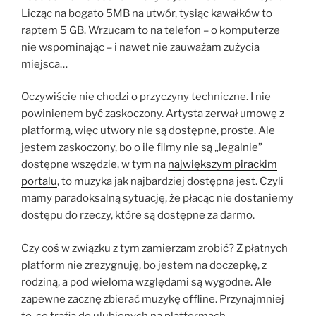
Licząc na bogato 5MB na utwór, tysiąc kawałków to
raptem 5 GB. Wrzucam to na telefon – o komputerze
nie wspominając – i nawet nie zauważam zużycia
miejsca…
Oczywiście nie chodzi o przyczyny techniczne. I nie
powinienem być zaskoczony. Artysta zerwał umowę z
platformą, więc utwory nie są dostępne, proste. Ale
jestem zaskoczony, bo o ile filmy nie są „legalnie”
dostępne wszędzie, w tym na
największym pirackim
portalu
, to muzyka jak najbardziej dostępna jest. Czyli
mamy paradoksalną sytuację, że płacąc nie dostaniemy
dostępu do rzeczy, które są dostępne za darmo.
Czy coś w związku z tym zamierzam zrobić? Z płatnych
platform nie zrezygnuję, bo jestem na doczepkę, z
rodziną, a pod wieloma względami są wygodne. Ale
zapewne zacznę zbierać muzykę offline. Przynajmniej
to, co trafia do ulubionych na platformach