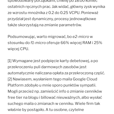
spowodowany porządkami, chwilę po 18:00 koniec
ostatnich ręcznych prac. Jak widać, główny zysk wynika
ze wzrostu mnożnika z 0.2 do 0.25 VCPU. Ponieważ
przydział jest dynamiczny, procesy jednowątkowe
także skorzystają na zmianie parametrów.
Podsumowując, warto migrować, bo
e2-micro
w
stosunku do
f1-micro
oferuje 66% więcej RAM i 25%
więcej CPU.
[1] Wymagane jest podpięcie karty debetowej, a po
przekroczeniu puli darmowych zasobów jest
automatycznie naliczana opłata za przekroczoną część.
[2] Nawiasem, wysłaniem tego maila Google Cloud
Platform zdobyło u mnie sporo punktów sympatii.
Mogli przecież np. zamieścić info o zmianie cenników
free tier na blogu i billować nieuważnych, albo wysłać
suchego maila o zmianach w cenniku. Wiele firm tak
właśnie by postąpiło. A tu osobne, czytelne