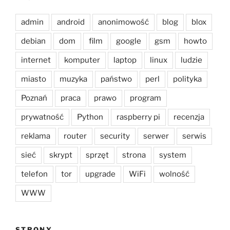
admin
android
anonimowość
blog
blox
debian
dom
film
google
gsm
howto
internet
komputer
laptop
linux
ludzie
miasto
muzyka
państwo
perl
polityka
Poznań
praca
prawo
program
prywatność
Python
raspberry pi
recenzja
reklama
router
security
serwer
serwis
sieć
skrypt
sprzęt
strona
system
telefon
tor
upgrade
WiFi
wolność
WWW
STRONY