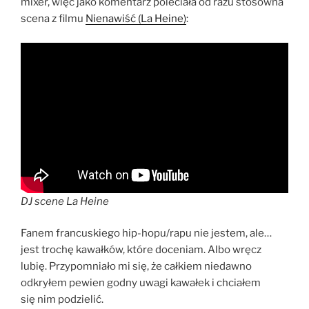
mixer, więc jako komentarz poleciała od razu stosowna
scena z filmu
Nienawiść (La Heine)
:
DJ scene La Heine
Fanem francuskiego hip-hopu/rapu nie jestem, ale…
jest trochę kawałków, które doceniam. Albo wręcz
lubię. Przypomniało mi się, że całkiem niedawno
odkryłem pewien godny uwagi kawałek i chciałem
się nim podzielić.