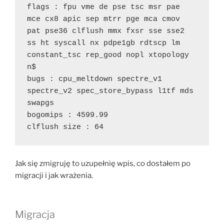
flags : fpu vme de pse tsc msr pae 
mce cx8 apic sep mtrr pge mca cmov 
pat pse36 clflush mmx fxsr sse sse2 
ss ht syscall nx pdpe1gb rdtscp lm 
constant_tsc rep_good nopl xtopology 
n$
bugs : cpu_meltdown spectre_v1 
spectre_v2 spec_store_bypass l1tf mds 
swapgs
bogomips : 4599.99
clflush size : 64
Jak się zmigruję to uzupełnię wpis, co dostałem po
migracji i jak wrażenia.
Migracja