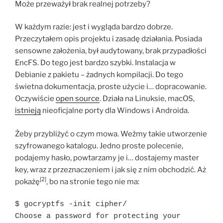
Może przeważył brak realnej potrzeby?
W każdym razie: jest i wygląda bardzo dobrze.
Przeczytałem opis projektu i zasadę działania. Posiada
sensowne założenia, był audytowany, brak przypadłości
EncFS. Do tego jest bardzo szybki. Instalacja w
Debianie z pakietu – żadnych kompilacji. Do tego
świetna dokumentacja, proste użycie i… dopracowanie.
Oczywiście
open source
. Działa na Linuksie, macOS,
istnieją
nieoficjalne porty dla Windows i Androida.
Żeby przybliżyć o czym mowa. Weźmy takie utworzenie
szyfrowanego katalogu. Jedno proste polecenie,
podajemy hasło, powtarzamy je i… dostajemy master
key, wraz z przeznaczeniem i jak się z nim obchodzić. Aż
[2]
pokażę
, bo na stronie tego nie ma:
$ gocryptfs -init cipher/

Choose a password for protecting your 