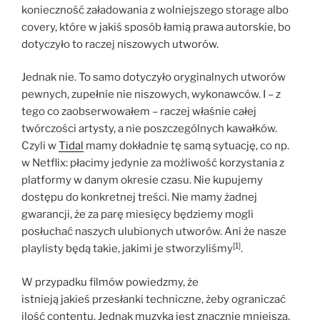
konieczność załadowania z wolniejszego storage albo
covery, które w jakiś sposób łamią prawa autorskie, bo
dotyczyło to raczej niszowych utworów.
Jednak nie. To samo dotyczyło oryginalnych utworów
pewnych, zupełnie nie niszowych, wykonawców. I – z
tego co zaobserwowałem – raczej właśnie całej
twórczości artysty, a nie poszczególnych kawałków.
Czyli w
Tidal
mamy dokładnie tę samą sytuację, co np.
w Netflix: płacimy jedynie za możliwość korzystania z
platformy w danym okresie czasu. Nie kupujemy
dostępu do konkretnej treści. Nie mamy żadnej
gwarancji, że za parę miesięcy będziemy mogli
posłuchać naszych ulubionych utworów. Ani że nasze
[1]
playlisty będą takie, jakimi je stworzyliśmy
.
W przypadku filmów powiedzmy, że
istnieją jakieś przesłanki techniczne, żeby ograniczać
ilość contentu. Jednak muzyka jest znacznie mniejsza.