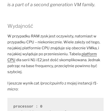
is a part of a second generation VM family.
Wydajność
W przypadku RAM zysk jest oczywisty, natomiast w
przypadku CPU – niekoniecznie. Wiele zależy od tego,
na jakiej platformie CPU znajduje się obecnie VMka, i
na jakiej wyląduje po przeniesieniu. Tabela
platform
CPU
dla serii N1 i E2 jest dość skomplikowana. Jednak
patrząc na base frequency, przeciętnie powinno być
szybciej.
I jeszcze wynik
cat /proc/cpuinfo
z mojej instancji
f1-
micro
:
processor : 0