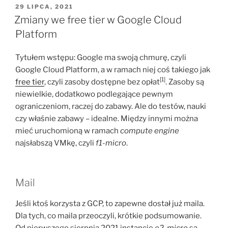
OPUBLIKOWANE
29 LIPCA, 2021
W
Zmiany we free tier w Google Cloud
Platform
Tytułem wstępu: Google ma swoją chmurę, czyli
Google Cloud Platform, a w ramach niej coś takiego jak
[1]
free tier
, czyli zasoby dostępne bez opłat
. Zasoby są
niewielkie, dodatkowo podlegające pewnym
ograniczeniom, raczej do zabawy. Ale do testów, nauki
czy właśnie zabawy – idealne. Między innymi można
mieć uruchomioną w ramach
compute engine
najsłabszą VMkę, czyli
f1-micro
.
Mail
Jeśli ktoś korzysta z GCP, to zapewne dostał już maila.
Dla tych, co maila przeoczyli, krótkie podsumowanie.