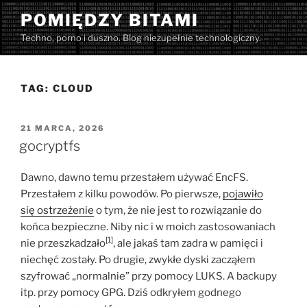
Przejdź
POMIĘDZY BITAMI
do
Techno, porno i duszno. Blog niezupełnie technologiczny.
treści
TAG:
CLOUD
OPUBLIKOWANE
21 MARCA, 2026
W
gocryptfs
Dawno, dawno temu przestałem używać EncFS.
Przestałem z kilku powodów. Po pierwsze,
pojawiło
się ostrzeżenie
o tym, że nie jest to rozwiązanie do
końca bezpieczne. Niby nic i w moich zastosowaniach
[1]
nie przeszkadzało
, ale jakaś tam zadra w pamięci i
niechęć zostały. Po drugie, zwykłe dyski zacząłem
szyfrować „normalnie” przy pomocy LUKS. A backupy
itp. przy pomocy GPG. Dziś odkryłem godnego