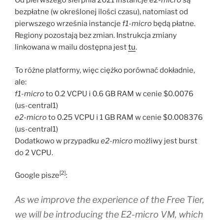
Od pierwszego sierpnia 2021 instancje
e2-micro
są
bezpłatne (w określonej ilości czasu), natomiast od
pierwszego września instancje
f1-micro
będą płatne.
Regiony pozostają bez zmian. Instrukcja zmiany
linkowana w mailu dostępna jest
tu
.
To różne platformy, więc ciężko porównać dokładnie,
ale:
f1-micro
to 0.2 VCPU i 0.6 GB RAM w cenie $0.0076
(us-central1)
e2-micro
to 0.25 VCPU i 1 GB RAM w cenie $0.008376
(us-central1)
Dodatkowo w przypadku
e2-micro
możliwy jest burst
do 2 VCPU.
[2]
Google pisze
:
As we improve the experience of the Free Tier,
we will be introducing the E2-micro VM, which