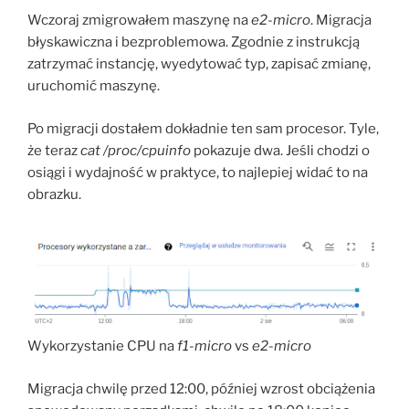
Wczoraj zmigrowałem maszynę na
e2-micro
. Migracja
błyskawiczna i bezproblemowa. Zgodnie z instrukcją
zatrzymać instancję, wyedytować typ, zapisać zmianę,
uruchomić maszynę.
Po migracji dostałem dokładnie ten sam procesor. Tyle,
że teraz
cat /proc/cpuinfo
pokazuje dwa. Jeśli chodzi o
osiągi i wydajność w praktyce, to najlepiej widać to na
obrazku.
Wykorzystanie CPU na
f1-micro
vs
e2-micro
Migracja chwilę przed 12:00, później wzrost obciążenia