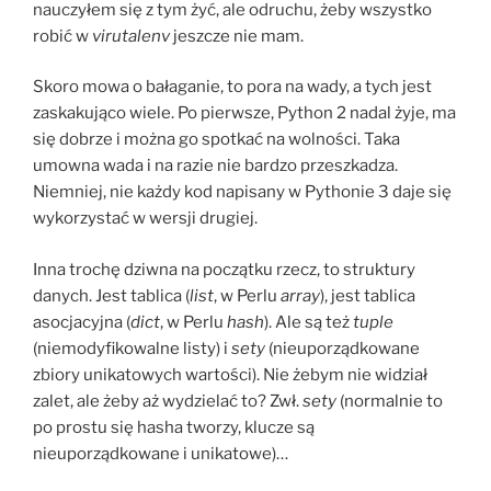
nauczyłem się z tym żyć, ale odruchu, żeby wszystko
robić w
virutalenv
jeszcze nie mam.
Skoro mowa o bałaganie, to pora na wady, a tych jest
zaskakująco wiele. Po pierwsze, Python 2 nadal żyje, ma
się dobrze i można go spotkać na wolności. Taka
umowna wada i na razie nie bardzo przeszkadza.
Niemniej, nie każdy kod napisany w Pythonie 3 daje się
wykorzystać w wersji drugiej.
Inna trochę dziwna na początku rzecz, to struktury
danych. Jest tablica (
list
, w Perlu
array
), jest tablica
asocjacyjna (
dict
, w Perlu
hash
). Ale są też
tuple
(niemodyfikowalne listy) i
sety
(nieuporządkowane
zbiory unikatowych wartości). Nie żebym nie widział
zalet, ale żeby aż wydzielać to? Zwł.
sety
(normalnie to
po prostu się hasha tworzy, klucze są
nieuporządkowane i unikatowe)…