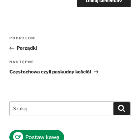
Nawigacja
Poprzedni
POPRZEDNI
wpisu
wpis
Porządki
Następny
NASTĘPNE
wpis
Częstochowa czyli paskudny kościół
Szukaj:
Szukaj