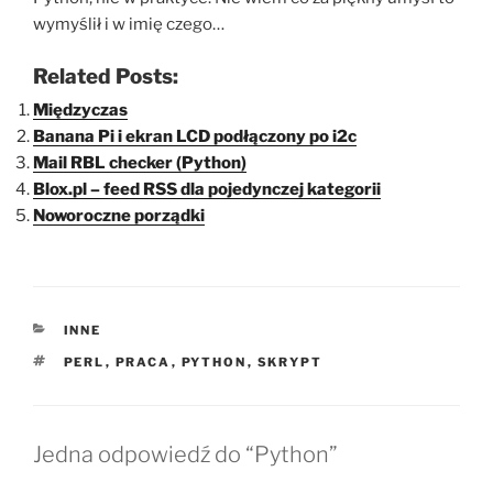
wymyślił i w imię czego…
Related Posts:
Międzyczas
Banana Pi i ekran LCD podłączony po i2c
Mail RBL checker (Python)
Blox.pl – feed RSS dla pojedynczej kategorii
Noworoczne porządki
KATEGORIE
INNE
TAGI
PERL
,
PRACA
,
PYTHON
,
SKRYPT
Jedna odpowiedź do “Python”