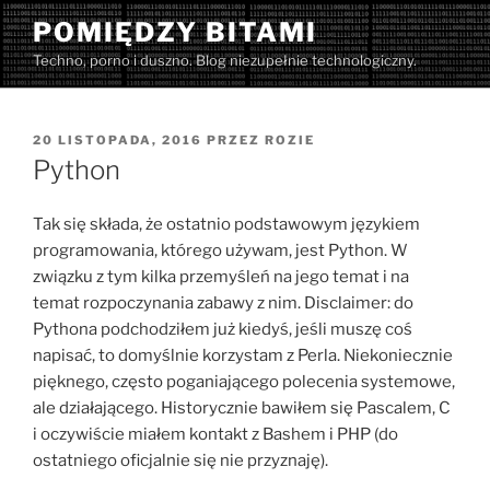
Przejdź
POMIĘDZY BITAMI
do
Techno, porno i duszno. Blog niezupełnie technologiczny.
treści
OPUBLIKOWANE
20 LISTOPADA, 2016
PRZEZ
ROZIE
W
Python
Tak się składa, że ostatnio podstawowym językiem
programowania, którego używam, jest Python. W
związku z tym kilka przemyśleń na jego temat i na
temat rozpoczynania zabawy z nim. Disclaimer: do
Pythona podchodziłem już kiedyś, jeśli muszę coś
napisać, to domyślnie korzystam z Perla. Niekoniecznie
pięknego, często poganiającego polecenia systemowe,
ale działającego. Historycznie bawiłem się Pascalem, C
i oczywiście miałem kontakt z Bashem i PHP (do
ostatniego oficjalnie się nie przyznaję).