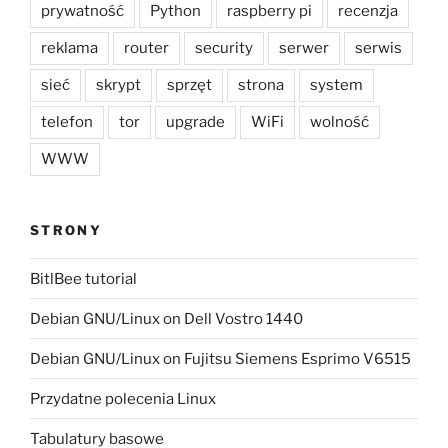
prywatność
Python
raspberry pi
recenzja
reklama
router
security
serwer
serwis
sieć
skrypt
sprzęt
strona
system
telefon
tor
upgrade
WiFi
wolność
WWW
STRONY
BitlBee tutorial
Debian GNU/Linux on Dell Vostro 1440
Debian GNU/Linux on Fujitsu Siemens Esprimo V6515
Przydatne polecenia Linux
Tabulatury basowe