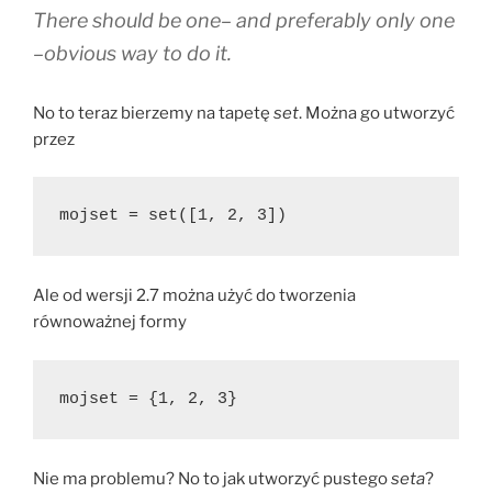
There should be one– and preferably only one
–obvious way to do it.
No to teraz bierzemy na tapetę
set
. Można go utworzyć
przez
mojset = set([1, 2, 3])
Ale od wersji 2.7 można użyć do tworzenia
równoważnej formy
mojset = {1, 2, 3}
Nie ma problemu? No to jak utworzyć pustego
seta
?