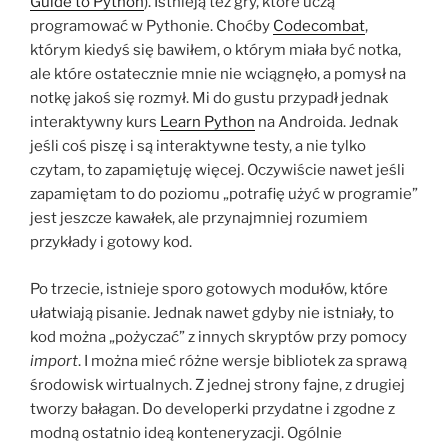
Guide to Python
). Istnieją też gry, które uczą
programować w Pythonie. Choćby
Codecombat
,
którym kiedyś się bawiłem, o którym miała być notka,
ale które ostatecznie mnie nie wciągnęło, a pomysł na
notkę jakoś się rozmył. Mi do gustu przypadł jednak
interaktywny kurs
Learn Python
na Androida. Jednak
jeśli coś piszę i są interaktywne testy, a nie tylko
czytam, to zapamiętuję więcej. Oczywiście nawet jeśli
zapamiętam to do poziomu „potrafię użyć w programie”
jest jeszcze kawałek, ale przynajmniej rozumiem
przykłady i gotowy kod.
Po trzecie, istnieje sporo gotowych modułów, które
ułatwiają pisanie. Jednak nawet gdyby nie istniały, to
kod można „pożyczać” z innych skryptów przy pomocy
import
. I można mieć różne wersje bibliotek za sprawą
środowisk wirtualnych. Z jednej strony fajne, z drugiej
tworzy bałagan. Do developerki przydatne i zgodne z
modną ostatnio ideą konteneryzacji. Ogólnie