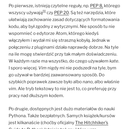
Po pierwsze, istnieją czytelne reguły, np.
PEP 8,
którego
[1]
wszyscy używają
czy
PEP 20
. Są też narzędzia, które
ułatwiają zachowanie zasad dotyczących formatowania
kodu, aby był zgodny z wytycznymi. Nie sposób tu nie
wspomnieć o edytorze Atom, którego kiedyś
włączyłem i wydał mi się straszną kobyłą. Jednak w
połączeniu z pluginami działa naprawdę dobrze. Na tyle
na ile mogę stwierdzić przy tak małym doświadczeniu.
W każdym razie ma wszystko, do czego używałem
kate
.
I sporo więcej.
Vim
nigdy mi nie podszedł na tyle, bym
go używał w bardziej zaawansowany sposób. Do
szybkich poprawek zawsze było albo
nano
, albo właśnie
vim
. Ale tryb tekstowy to nie jest to, co preferuję przy
pracy nad dłuższym kodem.
Po drugie, dostępnych jest dużo materiałów do nauki
Pythona. Także bezpłatnych. Samych książek/kursów
jest kilkanaście (choćby oficjalny
The Hitchhiker’s