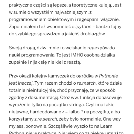
praktyczne części są lepsze, a teoretyczne kuleją. Jest
w sumie o wszystkim najważniejszym, z
programowaniem obiektowym i regexpami włącznie.
Zapomniałem też wspomnieć o
ipython
– bardzo fajny
do szybkiego sprawdzenia jakichś drobiazgów.
Swoją drogą, dziwi mnie to wciskanie regexpów do
nauki programowania. To jest IMHO osobna działka
zupełnie i nijak się nie klei z resztą.
Przy okazji kolejny kamyczek do ogródka
w Pythonie
jest inaczej
. Tym razem chodzi o
re.match
, które działa
totalnie nieintuicyjnie, choć przyznaję, że w sposób
zgodny z dokumentacją. Otóż ww. funkcja dopasowuje
wyrażenie tylko na początku stringa. Czyli ma takie
niejawne, hardcodowane ^ – i albo .* na początku, albo
korzystamy z
re.search
, żeby było normalnie. One way
my ass, ponownie. Szczęśliwie wyszło to na Learn
Python, nie w praktyce. Nie wiem co za piękny umysł to