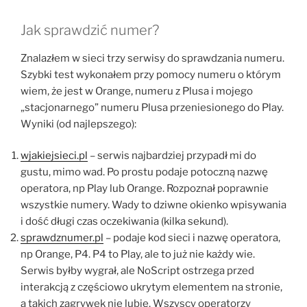
Jak sprawdzić numer?
Znalazłem w sieci trzy serwisy do sprawdzania numeru.
Szybki test wykonałem przy pomocy numeru o którym
wiem, że jest w Orange, numeru z Plusa i mojego
„stacjonarnego” numeru Plusa przeniesionego do Play.
Wyniki (od najlepszego):
wjakiejsieci.pl
– serwis najbardziej przypadł mi do
gustu, mimo wad. Po prostu podaje potoczną nazwę
operatora, np Play lub Orange. Rozpoznał poprawnie
wszystkie numery. Wady to dziwne okienko wpisywania
i dość długi czas oczekiwania (kilka sekund).
sprawdznumer.pl
– podaje kod sieci i nazwę operatora,
np Orange, P4. P4 to Play, ale to już nie każdy wie.
Serwis byłby wygrał, ale NoScript ostrzega przed
interakcją z częściowo ukrytym elementem na stronie,
a takich zagrywek nie lubię. Wszyscy operatorzy