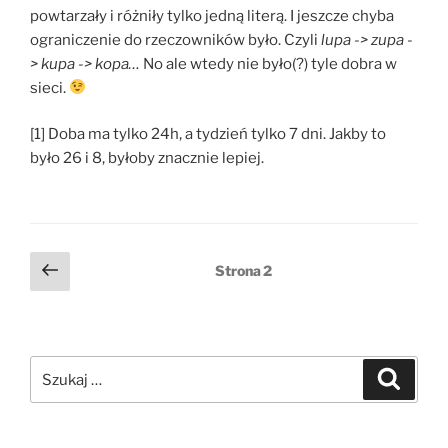
powtarzały i różniły tylko jedną literą. I jeszcze chyba
ograniczenie do rzeczowników było. Czyli
lupa -> zupa -
> kupa -> kopa…
No ale wtedy nie było(?) tyle dobra w
sieci.
[1] Doba ma tylko 24h, a tydzień tylko 7 dni. Jakby to
było 26 i 8, byłoby znacznie lepiej.
Stronicowanie
Poprzednia
Strona
2
strona
wpisów
Szukaj:
Szukaj