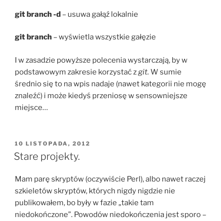
git branch -d
– usuwa gałąź lokalnie
git branch
– wyświetla wszystkie gałęzie
I w zasadzie powyższe polecenia wystarczają, by w
podstawowym zakresie korzystać z
git.
W sumie
średnio się to na wpis nadaje (nawet kategorii nie mogę
znaleźć) i może kiedyś przeniosę w sensowniejsze
miejsce…
OPUBLIKOWANE
10 LISTOPADA, 2012
W
Stare projekty.
Mam parę skryptów (oczywiście Perl), albo nawet raczej
szkieletów skryptów, których nigdy nigdzie nie
publikowałem, bo były w fazie „takie tam
niedokończone”. Powodów niedokończenia jest sporo –