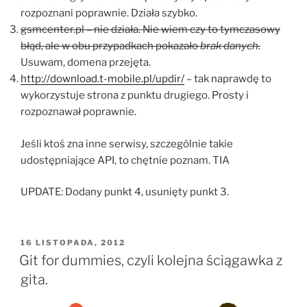
rozpoznani poprawnie. Działa szybko.
gsmcenter.pl – nie działa. Nie wiem czy to tymczasowy
błąd, ale w obu przypadkach pokazało
brak danych.
Usuwam, domena przejęta.
http://download.t-mobile.pl/updir/
– tak naprawdę to
wykorzystuje strona z punktu drugiego. Prosty i
rozpoznawał poprawnie.
Jeśli ktoś zna inne serwisy, szczególnie takie
udostępniające API, to chętnie poznam. TIA
UPDATE: Dodany punkt 4, usunięty punkt 3.
OPUBLIKOWANE
16 LISTOPADA, 2012
W
Git for dummies, czyli kolejna ściągawka z
gita.