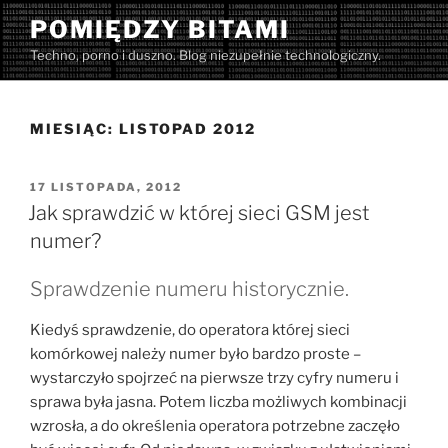
Przejdź
POMIĘDZY BITAMI
do
Techno, porno i duszno. Blog niezupełnie technologiczny.
treści
MIESIĄC:
LISTOPAD 2012
OPUBLIKOWANE
17 LISTOPADA, 2012
W
Jak sprawdzić w której sieci GSM jest
numer?
Sprawdzenie numeru historycznie.
Kiedyś sprawdzenie, do operatora której sieci
komórkowej należy numer było bardzo proste –
wystarczyło spojrzeć na pierwsze trzy cyfry numeru i
sprawa była jasna. Potem liczba możliwych kombinacji
wzrosła, a do określenia operatora potrzebne zaczęło