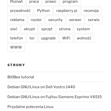
Poznań
praca
prawo
program
prywatność
Python
raspberry pi
recenzja
reklama
router
security
serwer
serwis
sieć
skrypt
sprzęt
strona
system
telefon
tor
upgrade
WiFi
wolność
WWW
STRONY
BitlBee tutorial
Debian GNU/Linux on Dell Vostro 1440
Debian GNU/Linux on Fujitsu Siemens Esprimo V6515
Przydatne polecenia Linux