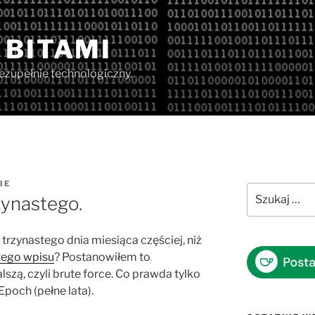
 BITAMI
iezupełnie technologiczny.
IE
Szukaj:
zynastego.
rzynastego dnia miesiąca częściej, niż
tego wpisu
? Postanowiłem to
zą, czyli brute force. Co prawda tylko
Epoch (pełne lata).