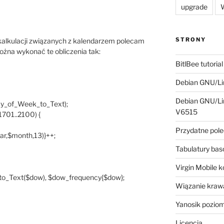
upgrade
W
STRONY
 kalkulacji związanych z kalendarzem polecam
żna wykonać te obliczenia tak:
BitlBee tutorial
Debian GNU/Lin
Debian GNU/Lin
ay_of_Week_to_Text);
V6515
701..2100) {
Przydatne pole
r,$month,13)}++;
Tabulatury ba
Virgin Mobile 
to_Text($dow), $dow_frequency{$dow};
Wiązanie krawa
Yanosik pozio
Licencja