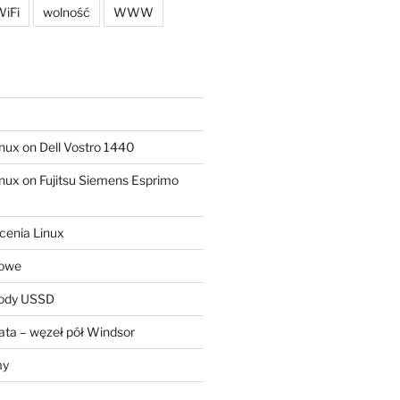
iFi
wolność
WWW
ux on Dell Vostro 1440
ux on Fujitsu Siemens Esprimo
cenia Linux
sowe
kody USSD
ta – węzeł pół Windsor
my