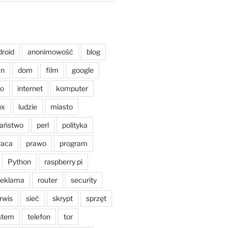
droid
anonimowość
blog
an
dom
film
google
o
internet
komputer
ux
ludzie
miasto
aństwo
perl
polityka
raca
prawo
program
Python
raspberry pi
reklama
router
security
rwis
sieć
skrypt
sprzęt
stem
telefon
tor