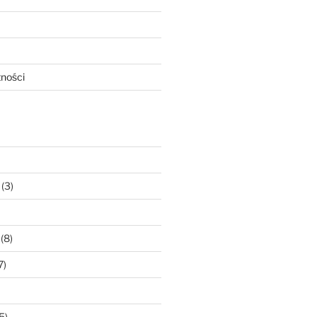
tności
(3)
(8)
7)
5)