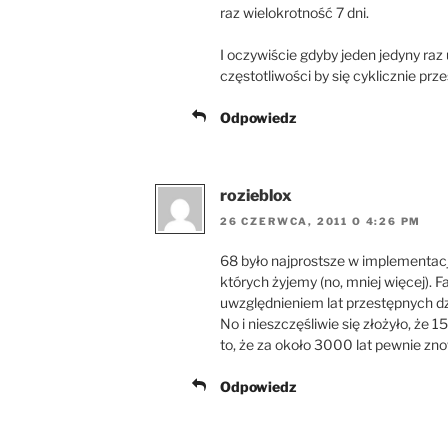
raz wielokrotność 7 dni.
I oczywiście gdyby jeden jedyny raz 
częstotliwości by się cyklicznie prz
Odpowiedz
rozieblox
26 CZERWCA, 2011 O 4:26 PM
68 było najprostsze w implementacj
których żyjemy (no, mniej więcej). F
uwzględnieniem lat przestępnych dzie
No i nieszczęśliwie się złożyło, że 
to, że za około 3000 lat pewnie zno
Odpowiedz