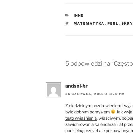
KATEGORIE
INNE
TAGI
MATEMATYKA
,
PERL
,
SKR
5 odpowiedzi na “Często
andsol-br
26 CZERWCA, 2011 O 3:25 PM
Z niedzielnym pozdrowieniem i wyjaś
było dobrym pomysłem
Jak wyja
tego wyjaśnienia
, właściwym, bo
pe
zawichrowania kalendarza i lat prz
podzielną przez 4 ale pozbawionych 