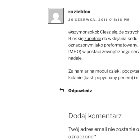
rozieblox
26 CZERWCA, 2011 O 8:16 PM
@szymonsokol: Ciesz się, że ostryc
Blox się
zupełnie
do wklejania kodu 
oznaczonym jako preformatowany. O
IMHO) w postaci zewnętrznego serwi
nadaje.
Za namiar na moduł dzięki, poczytam
kolanie (bash popychany perlem) i
Odpowiedz
Dodaj komentarz
Twój adres email nie zostanie 
oznaczone
*