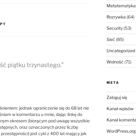
Metatematyka
Rozrywka
(64)
YPT
Security
(53)
Sieć
(85)
Uncategorized
Wolność
(71)
ść piątku trzynastego.”
META
Zaloguj się
nieniem: jednak ograniczenie się do 68 lat nie
Kanał wpisów
śniam w komentarzu u mnie, dając linkę do
Kanał komenta
łnym
okresem (biorącym pod uwagę wszystkie
estępnych, oraz oznaczonych przez liczbę
WordPress.org
przestępności) jest cykl z 400 lat mający jak