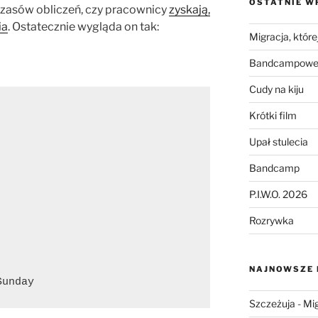
OSTATNIE W
czasów obliczeń, czy pracownicy
zyskają,
ia
. Ostatecznie wygląda on tak:
Migracja, której
Bandcampowe 
Cudy na kiju
Krótki film
Upał stulecia
Bandcamp
P.I.W.O. 2026
Rozrywka
NAJNOWSZE
Sunday
Szczeżuja
-
Mig