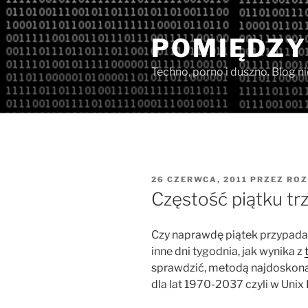
Przejdź
do
POMIĘDZY
treści
Techno, porno i duszno. Blog n
OPUBLIKOWANE
26 CZERWCA, 2011
PRZEZ
ROZ
W
Częstość piątku tr
Czy naprawdę piątek przypada t
inne dni tygodnia, jak wynika z
sprawdzić, metodą najdoskonals
dla lat 1970-2037 czyli w Unix 