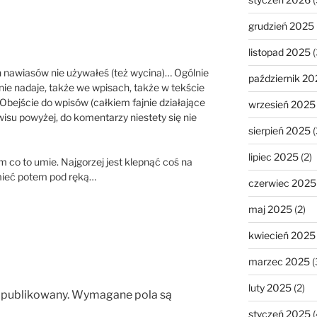
grudzień 2025
listopad 2025
(
h nawiasów nie używałeś (też wycina)… Ogólnie
październik 20
nie nadaje, także we wpisach, także w tekście
bejście do wpisów (całkiem fajnie działające
wrzesień 2025
su powyżej, do komentarzy niestety się nie
sierpień 2025
(
lipiec 2025
(2)
 co to umie. Najgorzej jest klepnąć coś na
 mieć potem pod ręką…
czerwiec 2025
maj 2025
(2)
kwiecień 2025
marzec 2025
(
luty 2025
(2)
opublikowany.
Wymagane pola są
styczeń 2025
(