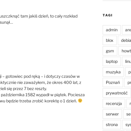
TAGI
uszczknąć tam jakiś dzień, to cały rozkład
esunął…
admin
an
blox
debi
gsm
howt
laptop
lin
muzyka
p
i – gotowiec pod ręką – i dotyczy czasów w
aktycznie nie zaważyłem, że okres 400 lat, z
Poznań
p
li się przez 7 bez reszty.
prywatność
15 października 1582 wypadł w piątek. Pociesza
wu będzie trzeba zrobić korektę o 1 dzień.
recenzja
serwer
se
strona
sy