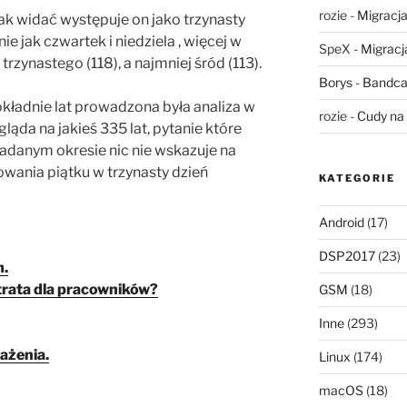
rozie
-
Migracja,
jak widać występuje on jako trzynasty
ie jak czwartek i niedziela , więcej w
SpeX
-
Migracja
rzynastego (118), a najmniej śród (113).
Borys
-
Bandca
dokładnie lat prowadzona była analiza w
rozie
-
Cudy na 
ląda na jakieś 335 lat, pytanie które
adanym okresie nic nie wskazuje na
wania piątku w trzynasty dzień
KATEGORIE
Android
(17)
DSP2017
(23)
m.
strata dla pracowników?
GSM
(18)
Inne
(293)
ażenia.
Linux
(174)
macOS
(18)