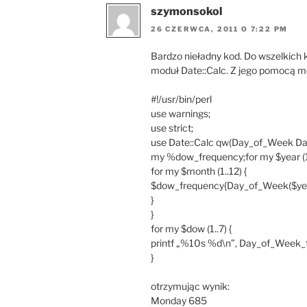
szymonsokol
26 CZERWCA, 2011 O 7:22 PM
Bardzo nieładny kod. Do wszelkich
moduł Date::Calc. Z jego pomocą mo
#!/usr/bin/perl
use warnings;
use strict;
use Date::Calc qw(Day_of_Week D
my %dow_frequency;for my $year (1
for my $month (1..12) {
$dow_frequency{Day_of_Week($yea
}
}
for my $dow (1..7) {
printf „%10s %d\n”, Day_of_Week_
}
otrzymując wynik:
Monday 685