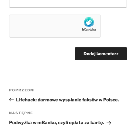
Nawigacja
Poprzedni
POPRZEDNI
wpisu
wpis
Lifehack: darmowe wysyłanie faksów w Polsce.
Następny
NASTĘPNE
wpis
Podwyżka w mBanku, czyli opłata za kartę.