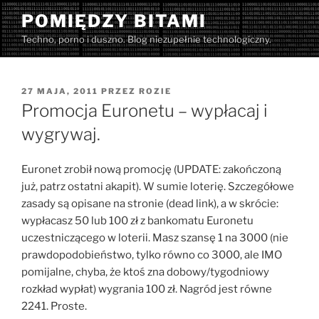
Przejdź
POMIĘDZY BITAMI
do
Techno, porno i duszno. Blog niezupełnie technologiczny.
treści
OPUBLIKOWANE
27 MAJA, 2011
PRZEZ
ROZIE
W
Promocja Euronetu – wypłacaj i
wygrywaj.
Euronet zrobił nową promocję (UPDATE: zakończoną
już, patrz ostatni akapit). W sumie loterię. Szczegółowe
zasady są opisane na stronie (dead link), a w skrócie:
wypłacasz 50 lub 100 zł z bankomatu Euronetu
uczestniczącego w loterii. Masz szansę 1 na 3000 (nie
prawdopodobieństwo, tylko równo co 3000, ale IMO
pomijalne, chyba, że ktoś zna dobowy/tygodniowy
rozkład wypłat) wygrania 100 zł. Nagród jest równe
2241. Proste.