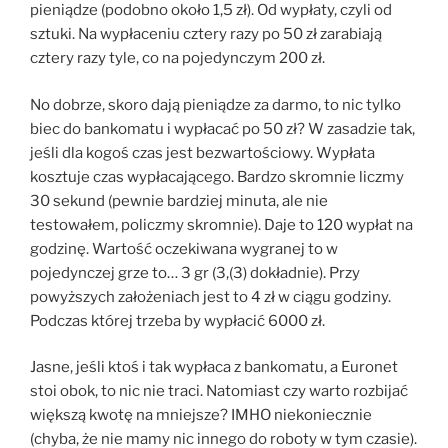
pieniądze (podobno około 1,5 zł). Od wypłaty, czyli od
sztuki. Na wypłaceniu cztery razy po 50 zł zarabiają
cztery razy tyle, co na pojedynczym 200 zł.
No dobrze, skoro dają pieniądze za darmo, to nic tylko
biec do bankomatu i wypłacać po 50 zł? W zasadzie tak,
jeśli dla kogoś czas jest bezwartościowy. Wypłata
kosztuje czas wypłacającego. Bardzo skromnie liczmy
30 sekund (pewnie bardziej minuta, ale nie
testowałem, policzmy skromnie). Daje to 120 wypłat na
godzinę. Wartość oczekiwana wygranej to w
pojedynczej grze to… 3 gr (3,(3) dokładnie). Przy
powyższych założeniach jest to 4 zł w ciągu godziny.
Podczas której trzeba by wypłacić 6000 zł.
Jasne, jeśli ktoś i tak wypłaca z bankomatu, a Euronet
stoi obok, to nic nie traci. Natomiast czy warto rozbijać
większą kwotę na mniejsze? IMHO niekoniecznie
(chyba, że nie mamy nic innego do roboty w tym czasie).