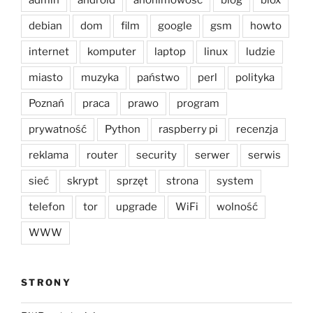
admin
android
anonimowość
blog
blox
debian
dom
film
google
gsm
howto
internet
komputer
laptop
linux
ludzie
miasto
muzyka
państwo
perl
polityka
Poznań
praca
prawo
program
prywatność
Python
raspberry pi
recenzja
reklama
router
security
serwer
serwis
sieć
skrypt
sprzęt
strona
system
telefon
tor
upgrade
WiFi
wolność
WWW
STRONY