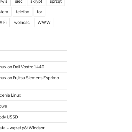
rwis
sieć
skrypt
sprzęt
stem
telefon
tor
iFi
wolność
WWW
ux on Dell Vostro 1440
ux on Fujitsu Siemens Esprimo
cenia Linux
sowe
kody USSD
ta – węzeł pół Windsor