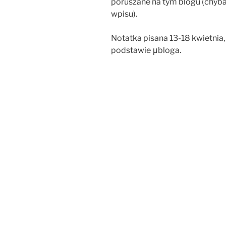
poruszane na tym blogu (chyba
wpisu).
Notatka pisana 13-18 kwietnia
podstawie μbloga.