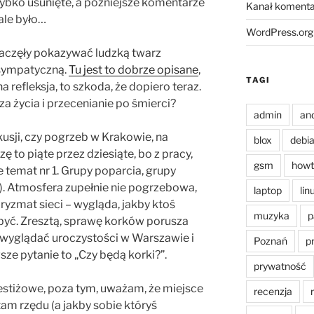
zybko usunięte, a późniejsze komentarze
Kanał komenta
ale było…
WordPress.org
zaczęły pokazywać ludzką twarz
 sympatyczną.
Tu jest to dobrze opisane
,
TAGI
a refleksja, to szkoda, że dopiero teraz.
a życia i przecenianie po śmierci?
admin
an
usji, czy pogrzeb w Krakowie, na
blox
debi
 to piąte przez dziesiąte, bo z pracy,
gsm
howt
 temat nr 1. Grupy poparcia, grupy
). Atmosfera zupełnie nie pogrzebowa,
laptop
lin
pryzmat sieci – wygląda, jakby ktoś
muzyka
p
zbyć. Zresztą, sprawę korków porusza
 wyglądać uroczystości w Warszawie i
Poznań
p
sze pytanie to „Czy będą korki?”.
prywatność
restiżowe, poza tym, uważam, że miejsce
recenzja
am rzędu (a jakby sobie któryś