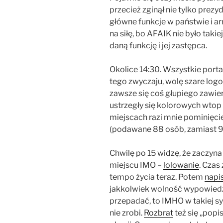
przecież zginął nie tylko prezy
główne funkcje w państwie i ar
na siłę, bo AFAIK nie było takie
daną funkcję i jej zastępca.
Okolice 14:30. Wszystkie portale
tego zwyczaju, wolę szare logo 
zawsze się coś głupiego zawieru
ustrzegły się kolorowych wtop 
miejscach razi mnie pominięcie 
(podawane 88 osób, zamiast 9
Chwilę po 15 widzę, że zaczyna 
miejscu IMO –
lolowanie
. Czas
tempo życia teraz. Potem
napi
jakkolwiek wolność wypowiedzi
przepadać, to IMHO w takiej s
nie zrobi.
Rozbrat
też się „popis