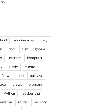
rzy
droid
anonimowość
blog
an
dom
film
google
o
internet
komputer
ux
ludzie
miasto
aństwo
perl
polityka
raca
prawo
program
Python
raspberry pi
reklama
router
security