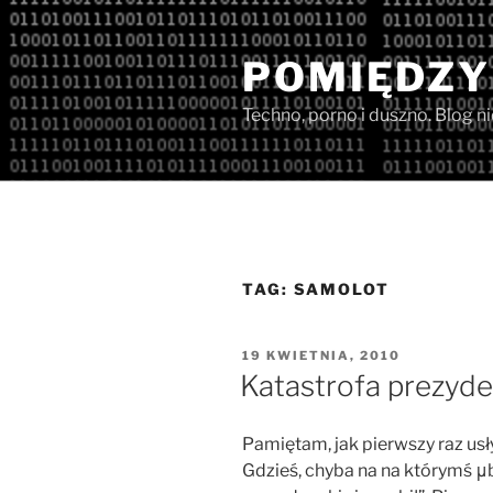
Przejdź
do
POMIĘDZY
treści
Techno, porno i duszno. Blog n
TAG:
SAMOLOT
OPUBLIKOWANE
19 KWIETNIA, 2010
W
Katastrofa prezyde
Pamiętam, jak pierwszy raz usł
Gdzieś, chyba na na którymś μ