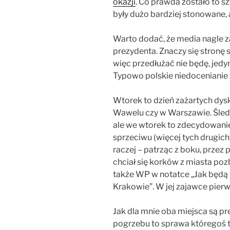
okazji
. Co prawda zostało to s
były dużo bardziej stonowane, 
Warto dodać, że media nagle 
prezydenta. Znaczy się stronę
więc przedłużać nie będę, jedyn
Typowo polskie niedocenianie z
Wtorek to dzień zażartych dysk
Wawelu czy w Warszawie. Śledzę
ale we wtorek to zdecydowanie
sprzeciwu (więcej tych drugich
raczej – patrząc z boku, przez 
chciał się korków z miasta po
także WP w notatce „Jak będą
Krakowie”. W jej zajawce pierw
Jak dla mnie oba miejsca są p
pogrzebu to sprawa któregoś t