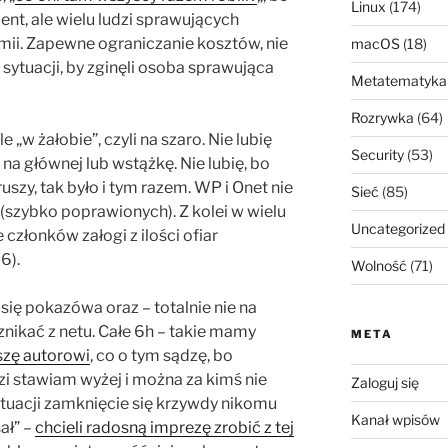
Linux
(174)
dent, ale wielu ludzi sprawujących
mii. Zapewne ograniczanie kosztów, nie
macOS
(18)
j sytuacji, by zginęli osoba sprawująca
Metatematyka
Rozrywka
(64)
 „w żałobie”, czyli na szaro. Nie lubię
Security
(53)
na głównej lub wstążkę. Nie lubię, bo
szy, tak było i tym razem. WP i Onet nie
Sieć
(85)
(szybko poprawionych). Z kolei w wielu
Uncategorized
członków załogi z ilości ofiar
6).
Wolność
(71)
się pokazówa oraz – totalnie nie na
 znikać z netu. Całe 6h – takie mamy
META
szę autorowi
, co o tym sądzę, bo
 stawiam wyżej i można za kimś nie
Zaloguj się
ytuacji zamknięcie się krzywdy nikomu
Kanał wpisów
ał” –
chcieli radosną imprezę zrobić z tej