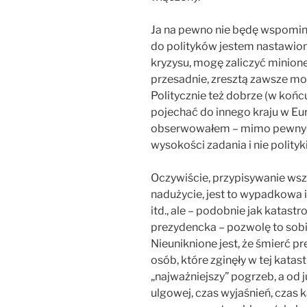
Ja na pewno nie będę wspominał
do polityków jestem nastawio
kryzysu, mogę zaliczyć minione
przesadnie, zresztą zawsze mog
Politycznie też dobrze (w końc
pojechać do innego kraju w Euro
obserwowałem – mimo pewnych 
wysokości zadania i nie polityk
Oczywiście, przypisywanie wsz
nadużycie, jest to wypadkowa i
itd., ale – podobnie jak katastro
prezydencka – pozwolę to sob
Nieuniknione jest, że śmierć 
osób, które zginęły w tej katastr
„najważniejszy” pogrzeb, a od j
ulgowej, czas wyjaśnień, czas k