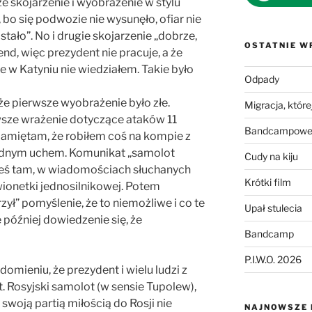
ze skojarzenie i wyobrażenie w stylu
 bo się podwozie nie wysunęło, ofiar nie
stało”. No i drugie skojarzenie „dobrze,
OSTATNIE W
nd, więc prezydent nie pracuje, a że
ie w Katyniu nie wiedziałem. Takie było
Odpady
 że pierwsze wyobrażenie było złe.
Migracja, której
wsze wrażenie dotyczące ataków 11
Bandcampowe 
amiętam, że robiłem coś na kompie z
jednym uchem. Komunikat „samolot
Cudy na kiju
ieś tam, w wiadomościach słuchanych
Krótki film
wionetki jednosilnikowej. Potem
ył” pomyślenie, że to niemożliwe i co te
Upał stulecia
 później dowiedzenie się, że
Bandcamp
P.I.W.O. 2026
omieniu, że prezydent i wielu ludzi z
st. Rosyjski samolot (w sensie Tupolew),
 swoją partią miłością do Rosji nie
NAJNOWSZE