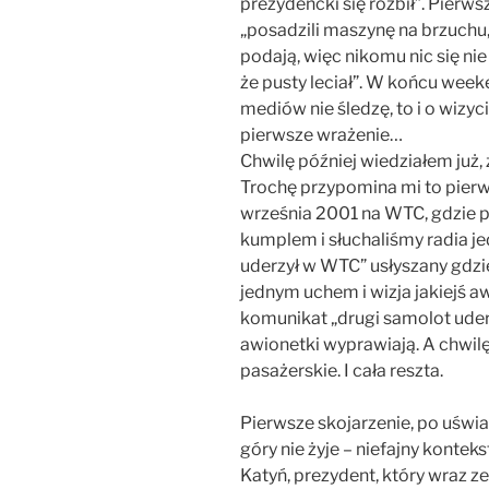
prezydencki się rozbił”. Pierws
„posadzili maszynę na brzuchu,
podają, więc nikomu nic się nie 
że pusty leciał”. W końcu weeke
mediów nie śledzę, to i o wizyc
pierwsze wrażenie…
Chwilę później wiedziałem już,
Trochę przypomina mi to pier
września 2001 na WTC, gdzie p
kumplem i słuchaliśmy radia 
uderzył w WTC” usłyszany gdz
jednym uchem i wizja jakiejś a
komunikat „drugi samolot uderz
awionetki wyprawiają. A chwilę
pasażerskie. I cała reszta.
Pierwsze skojarzenie, po uświad
góry nie żyje – niefajny kontek
Katyń, prezydent, który wraz ze