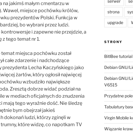
serwer
se
a na jakimś małym cmentarzu w
?). Wawel, miejsce pochówku królów,
strona
sy
wku prezydentów Polski. Funkcja w
upgrade
W
rdziej, bo wybrani przez ludzi.
 kontrowersje i zapewne nie przejdzie, a
ę z tego temat nr 1.
STRONY
że temat miejsca pochówku został
BitlBee tutorial
ył całe zdarzenie i nadchodzące
y prezydenta Lecha Kaczyńskiego jako
Debian GNU/Lin
więcej żartów, który ogłosił najwięcej
Debian GNU/Lin
e pochówku wzbudziło największe
V6515
oda. Zresztą dobrze widać podział na
O ile w mediach oficjalnych do znudzenia
Przydatne pole
eci mają tego wyraźnie dość. Nie śledzę
Tabulatury ba
hętnie bym obejrzał jakieś
dokonań ludzi, którzy zginęli w
Virgin Mobile 
e trumny, które widzę, co napotkam TV
Wiązanie krawa