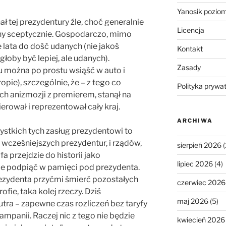
Yanosik pozio
 tej prezydentury źle, choć generalnie
Licencja
ny sceptycznie. Gospodarczo, mimo
 lata do dość udanych (nie jakoś
Kontakt
łoby być lepiej, ale udanych).
Zasady
u można po prostu wsiąść w auto i
pie), szczególnie, że – z tego co
Polityka prywa
anizmozji z premierem, stanął na
ierował i reprezentował cały kraj.
ARCHIWA
ystkich tych zasług prezydentowi to
 wcześniejszych prezydentur, i rządów,
sierpień 2026
(
fa przejdzie do historii jako
lipiec 2026
(4)
ie podpiąć w pamięci pod prezydenta.
prezydenta przyćmi śmierć pozostałych
czerwiec 2026
ofie, taka kolej rzeczy. Dziś
maj 2026
(5)
utra – zapewne czas rozliczeń bez taryfy
ampanii. Raczej nic z tego nie będzie
kwiecień 2026