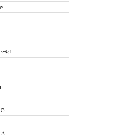
my
tności
1)
(3)
(8)