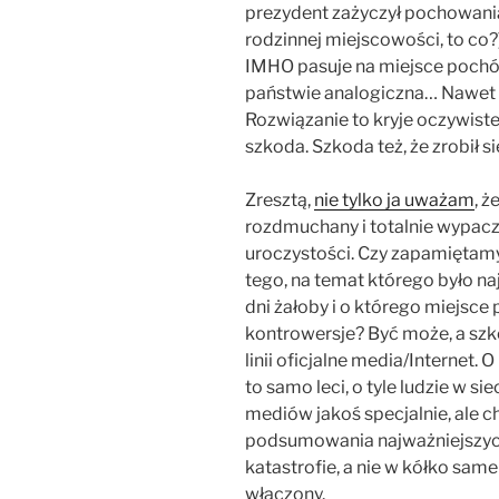
prezydent zażyczył pochowani
rodzinnej miejscowości, to co
IMHO pasuje na miejsce pochó
państwie analogiczna… Nawet ba
Rozwiązanie to kryje oczywiste
szkoda. Szkoda też, że zrobił si
Zresztą,
nie tylko ja uważam
, 
rozdmuchany i totalnie wypacz
uroczystości. Czy zapamiętam
tego, na temat którego było naj
dni żałoby i o którego miejsc
kontrowersje? Być może, a szk
linii oficjalne media/Internet. 
to samo leci, o tyle ludzie w si
mediów jakoś specjalnie, ale c
podsumowania najważniejszych 
katastrofie, a nie w kółko sam
włączony.