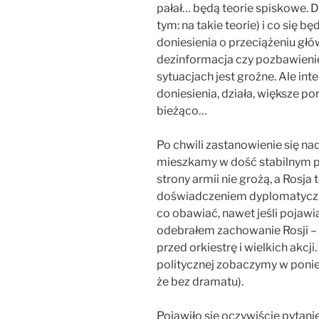
pałał… będą teorie spiskowe. D
tym: na takie teorie) i co się b
doniesienia o przeciążeniu głó
dezinformacja czy pozbawienie
sytuacjach jest groźne. Ale in
doniesienia, działa, większe por
bieżąco…
Po chwili zastanowienie się nad
mieszkamy w dość stabilnym pol
strony armii nie grożą, a Rosja
doświadczeniem dyplomatyczny
co obawiać, nawet jeśli pojawią 
odebrałem zachowanie Rosji –
przed orkiestrę i wielkich akcj
politycznej zobaczymy w ponied
że bez dramatu).
Pojawiło się oczywiście pytanie