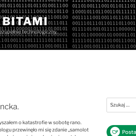
 BITAMI
iezupełnie technologiczny.
Szukaj:
ncka.
yszałem o katastrofie w sobotę rano.
blogu przewinęło mi się zdanie „samolot