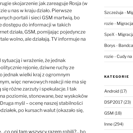
rugie skojarzenie: jak zareaguje Rosja (w
ędzie u nas w kraju działo. Pierwsze
Szczeżuja
-
Mig
wnych portali i sieci GSM martwią, bo
rozie
-
Migracja,
 dostępu do informacji w takich
ternet działa, GSM, pomijając pojedyncze
SpeX
-
Migracja
tale wolno, ale działają. TV informuje na
Borys
-
Bandca
rozie
-
Cudy na 
 sytuacją i wrażenie, że jednak
itycznie rejonie, dziwne ruchy ze
 to jednak wielki kraj z ogromnym
KATEGORIE
m, więc nerwowych reakcji nie ma się
się różne zarzuty i spekulacje. I tak
Android
(17)
 na poziomie, stonowane, bez wyskoków
DSP2017
(23)
i. Druga myśl – ocenę naszej stabilności
ziałek, po kursach walut (okazało się,
GSM
(18)
Inne
(294)
, „
co oni tam wszyscy razem robili?
„, bo