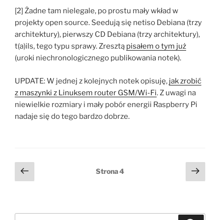
[2] Żadne tam nielegale, po prostu mały wkład w
projekty open source. Seedują się netiso Debiana (trzy
architektury), pierwszy CD Debiana (trzy architektury),
t(a)ils, tego typu sprawy. Zresztą
pisałem o tym już
(uroki niechronologicznego publikowania notek).
UPDATE: W jednej z kolejnych notek opisuję,
jak zrobić
z maszynki z Linuksem router GSM/Wi-Fi
. Z uwagi na
niewielkie rozmiary i mały pobór energii Raspberry Pi
nadaje się do tego bardzo dobrze.
Stronicowanie
Poprzednia
Nast
Strona
4
strona
stro
wpisów
Szukaj: