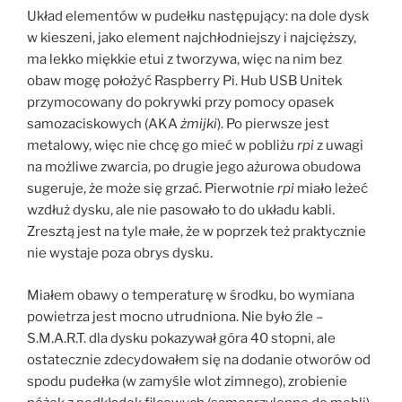
Układ elementów w pudełku następujący: na dole dysk
w kieszeni, jako element najchłodniejszy i najcięższy,
ma lekko miękkie etui z tworzywa, więc na nim bez
obaw mogę położyć Raspberry Pi. Hub USB Unitek
przymocowany do pokrywki przy pomocy opasek
samozaciskowych (AKA
żmijki
). Po pierwsze jest
metalowy, więc nie chcę go mieć w pobliżu
rpi
z uwagi
na możliwe zwarcia, po drugie jego ażurowa obudowa
sugeruje, że może się grzać. Pierwotnie
rpi
miało leżeć
wzdłuż dysku, ale nie pasowało to do układu kabli.
Zresztą jest na tyle małe, że w poprzek też praktycznie
nie wystaje poza obrys dysku.
Miałem obawy o temperaturę w środku, bo wymiana
powietrza jest mocno utrudniona. Nie było źle –
S.M.A.R.T. dla dysku pokazywał góra 40 stopni, ale
ostatecznie zdecydowałem się na dodanie otworów od
spodu pudełka (w zamyśle wlot zimnego), zrobienie