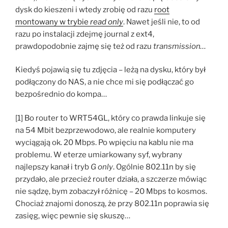
dysk do kieszeni i wtedy zrobię od razu
root
montowany w trybie
read only
. Nawet jeśli nie, to od
razu po instalacji zdejmę journal z ext4,
prawdopodobnie zajmę się też od razu
transmission…
Kiedyś pojawią się tu zdjęcia – leżą na dysku, który był
podłączony do NAS, a nie chce mi się podłączać go
bezpośrednio do kompa…
[1] Bo router to WRT54GL, który co prawda linkuje się
na 54 Mbit bezprzewodowo, ale realnie komputery
wyciągają ok. 20 Mbps. Po wpięciu na kablu nie ma
problemu. W eterze umiarkowany syf, wybrany
najlepszy kanał i tryb
G only
. Ogólnie 802.11n by się
przydało, ale przecież router działa, a szczerze mówiąc
nie sądzę, bym zobaczył różnicę – 20 Mbps to kosmos.
Chociaż znajomi donoszą, że przy 802.11n poprawia się
zasięg, więc pewnie się skuszę…