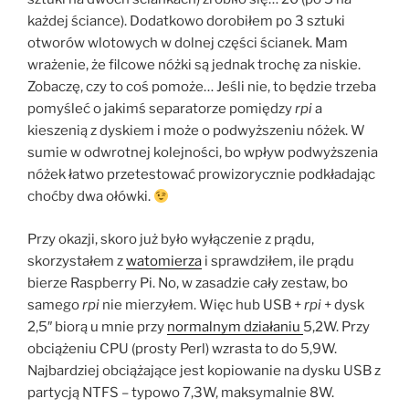
każdej ściance). Dodatkowo dorobiłem po 3 sztuki
otworów wlotowych w dolnej części ścianek. Mam
wrażenie, że filcowe nóżki są jednak trochę za niskie.
Zobaczę, czy to coś pomoże… Jeśli nie, to będzie trzeba
pomyśleć o jakimś separatorze pomiędzy
rpi
a
kieszenią z dyskiem i może o podwyższeniu nóżek. W
sumie w odwrotnej kolejności, bo wpływ podwyższenia
nóżek łatwo przetestować prowizorycznie podkładając
choćby dwa ołówki.
Przy okazji, skoro już było wyłączenie z prądu,
skorzystałem z
watomierza
i sprawdziłem, ile prądu
bierze Raspberry Pi. No, w zasadzie cały zestaw, bo
samego
rpi
nie mierzyłem. Więc hub USB +
rpi
+ dysk
2,5″ biorą u mnie przy
normalnym działaniu
5,2W. Przy
obciążeniu CPU (prosty Perl) wzrasta to do 5,9W.
Najbardziej obciążające jest kopiowanie na dysku USB z
partycją NTFS – typowo 7,3W, maksymalnie 8W.