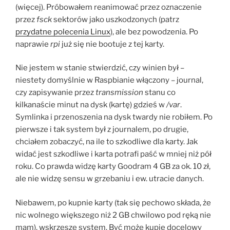
(więcej). Próbowałem reanimować przez oznaczenie
przez
fsck
sektorów jako uszkodzonych (patrz
przydatne polecenia Linux
), ale bez powodzenia. Po
naprawie
rpi
już się nie bootuje z tej karty.
Nie jestem w stanie stwierdzić, czy winien był –
niestety domyślnie w Raspbianie włączony – journal,
czy zapisywanie przez
transmission
stanu co
kilkanaście minut na dysk (kartę) gdzieś w
/var
.
Symlinka i przenoszenia na dysk twardy nie robiłem. Po
pierwsze i tak system był z journalem, po drugie,
chciałem zobaczyć, na ile to szkodliwe dla karty. Jak
widać jest szkodliwe i karta potrafi paść w mniej niż pół
roku. Co prawda widzę karty Goodram 4 GB za ok. 10 zł,
ale nie widzę sensu w grzebaniu i ew. utracie danych.
Niebawem, po kupnie karty (tak się pechowo składa, że
nic wolnego większego niż 2 GB chwilowo pod ręką nie
mam), wskrzeszę system. Być może kupię docelowy