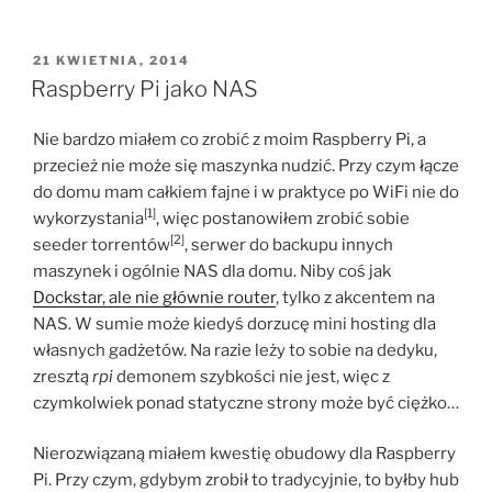
OPUBLIKOWANE
21 KWIETNIA, 2014
W
Raspberry Pi jako NAS
Nie bardzo miałem co zrobić z moim Raspberry Pi, a
przecież nie może się maszynka nudzić. Przy czym łącze
do domu mam całkiem fajne i w praktyce po WiFi nie do
[1]
wykorzystania
, więc postanowiłem zrobić sobie
[2]
seeder torrentów
, serwer do backupu innych
maszynek i ogólnie NAS dla domu. Niby coś jak
Dockstar, ale nie głównie router
, tylko z akcentem na
NAS. W sumie może kiedyś dorzucę mini hosting dla
własnych gadżetów. Na razie leży to sobie na dedyku,
zresztą
rpi
demonem szybkości nie jest, więc z
czymkolwiek ponad statyczne strony może być ciężko…
Nierozwiązaną miałem kwestię obudowy dla Raspberry
Pi. Przy czym, gdybym zrobił to tradycyjnie, to byłby hub