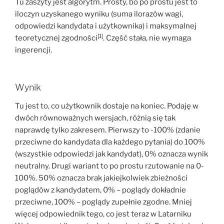
Tu zaszyty jest algorytm. Prosty, bo po prostu jest to
iloczyn uzyskanego wyniku (suma ilorazów wagi,
odpowiedzi kandydata i użytkownika) i maksymalnej
[1]
teoretycznej zgodności
. Część stała, nie wymaga
ingerencji.
Wynik
Tu jest to, co użytkownik dostaje na koniec. Podaję w
dwóch równoważnych wersjach, różnią się tak
naprawdę tylko zakresem. Pierwszy to -100% (zdanie
przeciwne do kandydata dla każdego pytania) do 100%
(wszystkie odpowiedzi jak kandydat), 0% oznacza wynik
neutralny. Drugi wariant to po prostu rzutowanie na 0-
100%. 50% oznacza brak jakiejkolwiek zbieżności
poglądów z kandydatem, 0% – poglądy dokładnie
przeciwne, 100% – poglądy zupełnie zgodne. Mniej
więcej odpowiednik tego, co jest teraz w Latarniku