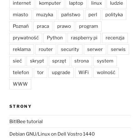
internet
komputer
laptop
linux
ludzie
miasto
muzyka
państwo
perl
polityka
Poznań
praca
prawo
program
prywatność
Python
raspberry pi
recenzja
reklama
router
security
serwer
serwis
sieć
skrypt
sprzęt
strona
system
telefon
tor
upgrade
WiFi
wolność
WWW
STRONY
BitlBee tutorial
Debian GNU/Linux on Dell Vostro 1440