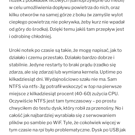
nóżek z podkładek filcowych (samoprzylepne do mebli)
w celu umożliwienia dopływu powietrza do nich, oraz
kilku otworów na samej górze z boku (w zamyśle wylot
ciepłego powietrza; nie pokrywka, żeby kurz nie wpadał
od góry do środka). Dzięki temu jakiś tam przepływ jest
i odrobinę chłodniej.
Uroki notek po czasie są takie, że mogę napisać, jak to
działało i czemu przestało. Działało bardzo dobrze i
stabilnie. Jedyne restarty to braki prądu (rzadko się
zdarza, ale się zdarza) lub wymiana kernela. Uptime po
kilkadziesiąt dni. Wydajnościowo szału nie ma. Sam
NTFS via
ntfs-3g
potrafił wskoczyć w
top
na pierwsze
miejsce z kilkadziesiąt procent (40-60) zużycia CPU.
Oczywiście NTFS jest tam tymczasowy – po prostu
chwyciłem do testu dysk, który robił za przenośny. No i
całość jak najbardziej wyrabiała się z serwowaniem
plików po sambie po WiF. Tyle, że cokolwiek więcej w
tym czasie na
rpi
było problematyczne. Dysk po USB jak