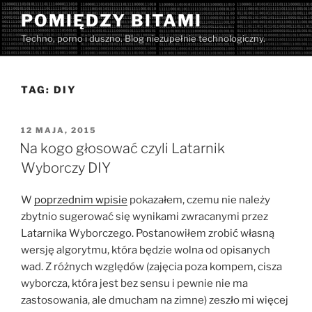
Przejdź
POMIĘDZY BITAMI
do
Techno, porno i duszno. Blog niezupełnie technologiczny.
treści
TAG:
DIY
OPUBLIKOWANE
12 MAJA, 2015
W
Na kogo głosować czyli Latarnik
Wyborczy DIY
W
poprzednim wpisie
pokazałem, czemu nie należy
zbytnio sugerować się wynikami zwracanymi przez
Latarnika Wyborczego. Postanowiłem zrobić własną
wersję algorytmu, która będzie wolna od opisanych
wad. Z różnych względów (zajęcia poza kompem, cisza
wyborcza, która jest bez sensu i pewnie nie ma
zastosowania, ale dmucham na zimne) zeszło mi więcej