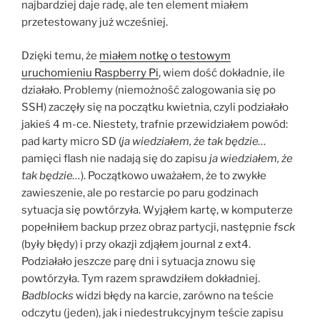
najbardziej daje radę, ale ten element miałem
przetestowany już wcześniej.
Dzięki temu, że
miałem notkę o testowym
uruchomieniu Raspberry Pi
, wiem dość dokładnie, ile
działało. Problemy (niemożność zalogowania się po
SSH) zaczęły się na początku kwietnia, czyli podziałało
jakieś 4 m-ce. Niestety, trafnie przewidziałem powód:
pad karty micro SD (
ja wiedziałem, że tak będzie…
pamięci flash nie nadają się do zapisu
ja wiedziałem, że
tak będzie…
). Początkowo uważałem, że to zwykłe
zawieszenie, ale po restarcie po paru godzinach
sytuacja się powtórzyła. Wyjąłem kartę, w komputerze
popełniłem backup przez obraz partycji, następnie
fsck
(były błędy) i przy okazji zdjąłem journal z ext4.
Podziałało jeszcze parę dni i sytuacja znowu się
powtórzyła. Tym razem sprawdziłem dokładniej.
Badblocks
widzi błędy na karcie, zarówno na teście
odczytu (jeden), jak i niedestrukcyjnym teście zapisu