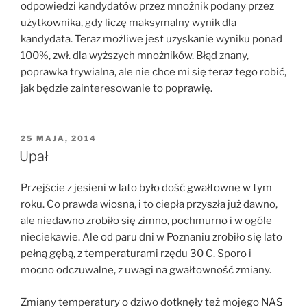
odpowiedzi kandydatów przez mnożnik podany przez
użytkownika, gdy liczę maksymalny wynik dla
kandydata. Teraz możliwe jest uzyskanie wyniku ponad
100%, zwł. dla wyższych mnożników. Błąd znany,
poprawka trywialna, ale nie chce mi się teraz tego robić,
jak będzie zainteresowanie to poprawię.
OPUBLIKOWANE
25 MAJA, 2014
W
Upał
Przejście z jesieni w lato było dość gwałtowne w tym
roku. Co prawda wiosna, i to ciepła przyszła już dawno,
ale niedawno zrobiło się zimno, pochmurno i w ogóle
nieciekawie. Ale od paru dni w Poznaniu zrobiło się lato
pełną gębą, z temperaturami rzędu 30 C. Sporo i
mocno odczuwalne, z uwagi na gwałtowność zmiany.
Zmiany temperatury o dziwo dotknęły też mojego
NAS