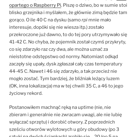
opartego o Raspberry Pi
. Piszę o dziwo, bo w sumie stoi
blisko grzejnika i myślałem, że głównie zimą będzie tam
gorąco. O ile 40 C na dysku (samo
rpi
mnie mało
interesuje, dopóki się nie wiesza itp.) zostało
przekroczone już dawno, to do tej pory utrzymywało się
41-42 C. No chyba, że pojemnik został czymś przykryty,
co się zdarzyło raz czy dwa, ale można uznać za
nieistotne odstępstwo od normy. Natomiast odkąd
zaczęły się upały, dysk zgłaszał cały czas temperatury
44-45 C. Nawet i 46 się zdarzyło, a tak przecież nie
mogło zostać. Tym bardziej, że bliźniak leżący luzem
(OK, inna lokalizacja) ma w tej chwili 35 C, a 46 to jego
życiowy rekord.
Postanowiłem machnąć ręką na uptime (nie, nie
zbieram i generalnie nie zwracam uwagi, ale nie lubię
wyłączać sprzętu) i dorobić otwory. Z poprzednich
sześciu otworów wylotowych u góry obudowy (po 3
sztuki na dwóch ściankach) zrobiło się… 20 (po 5 na