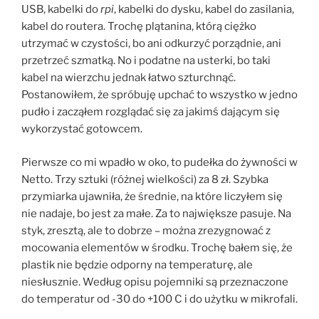
USB, kabelki do
rpi
, kabelki do dysku, kabel do zasilania,
kabel do routera. Trochę plątanina, którą ciężko
utrzymać w czystości, bo ani odkurzyć porządnie, ani
przetrzeć szmatką. No i podatne na usterki, bo taki
kabel na wierzchu jednak łatwo szturchnąć.
Postanowiłem, że spróbuję upchać to wszystko w jedno
pudło i zacząłem rozglądać się za jakimś dającym się
wykorzystać gotowcem.
Pierwsze co mi wpadło w oko, to pudełka do żywności w
Netto. Trzy sztuki (różnej wielkości) za 8 zł. Szybka
przymiarka ujawniła, że średnie, na które liczyłem się
nie nadaje, bo jest za małe. Za to największe pasuje. Na
styk, zresztą, ale to dobrze – można zrezygnować z
mocowania elementów w środku. Trochę bałem się, że
plastik nie będzie odporny na temperaturę, ale
niesłusznie. Według opisu pojemniki są przeznaczone
do temperatur od -30 do +100 C i do użytku w mikrofali.