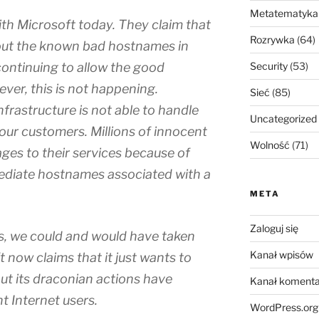
Metatematyka
th Microsoft today. They claim that
Rozrywka
(64)
er out the known bad hostnames in
continuing to allow the good
Security
(53)
ver, this is not happening.
Sieć
(85)
nfrastructure is not able to handle
Uncategorized
 our customers. Millions of innocent
Wolność
(71)
ges to their services because of
ediate hostnames associated with a
META
Zaloguj się
s, we could and would have taken
Kanał wpisów
 now claims that it just wants to
but its draconian actions have
Kanał komenta
t Internet users.
WordPress.org