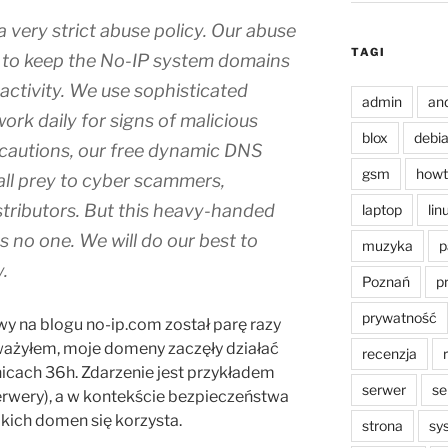
a very strict abuse policy. Our abuse
TAGI
 to keep the No-­IP system domains
activity. We use sophisticated
admin
an
ork daily for signs of malicious
blox
debi
recautions, our free dynamic DNS
gsm
howt
all prey to cyber scammers,
tributors. But this heavy-handed
laptop
lin
s no one. We will do our best to
muzyka
p
.
Poznań
p
prywatność
 na blogu no-ip.com został parę razy
ważyłem, moje domeny zaczęły działać
recenzja
nicach 36h. Zdarzenie jest przykładem
serwer
se
erwery), a w kontekście bezpieczeństwa
akich domen się korzysta.
strona
sy