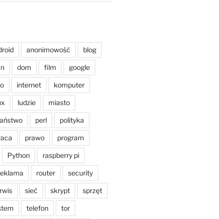
droid
anonimowość
blog
an
dom
film
google
o
internet
komputer
ux
ludzie
miasto
aństwo
perl
polityka
raca
prawo
program
Python
raspberry pi
reklama
router
security
rwis
sieć
skrypt
sprzęt
stem
telefon
tor