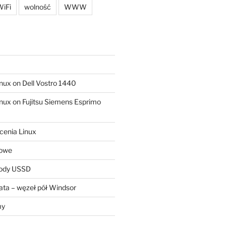
iFi
wolność
WWW
ux on Dell Vostro 1440
ux on Fujitsu Siemens Esprimo
cenia Linux
sowe
kody USSD
ta – węzeł pół Windsor
my