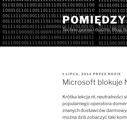
Przejdź
do
POMIĘDZY
treści
Techno, porno i duszno. Blog n
OPUBLIKOWANE
1 LIPCA, 2014
PRZEZ
ROZIE
W
Microsoft blokuje 
Krótka lekcja nt. neutralności 
popularnego operatora domen,
znanych dostawców darmowych
można dziś zobaczyć taki komu