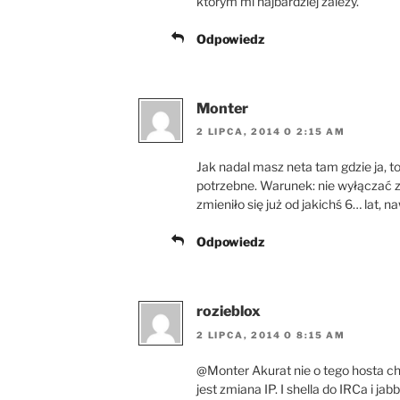
którym mi najbardziej zależy.
Odpowiedz
Monter
2 LIPCA, 2014 O 2:15 AM
Jak nadal masz neta tam gdzie ja, to
potrzebne. Warunek: nie wyłączać 
zmieniło się już od jakichś 6… lat, 
Odpowiedz
rozieblox
2 LIPCA, 2014 O 8:15 AM
@Monter Akurat nie o tego hosta c
jest zmiana IP. I shella do IRCa i j