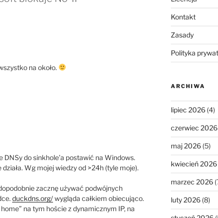
Kontakt
Zasady
Polityka prywa
wszystko na około.
ARCHIWA
lipiec 2026
(4)
czerwiec 2026
maj 2026
(5)
te DNSy do sinkhole’a postawić na Windows.
kwiecień 2026
ziała. Wg mojej wiedzy od >24h (tyle moje).
marzec 2026
(
rawdopodobnie zacznę używać podwójnych
dce.
duckdns.org/
wygląda całkiem obiecująco.
luty 2026
(8)
ing home” na tym hoście z dynamicznym IP, na
styczeń 2026
(