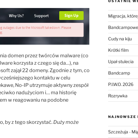
OSTATNIE W
Migracja, której
Bandcampowe 
Cudy na kiju
Krótki film
nia domen przez twórców malware (co
Upał stulecia
ware korzysta z czego się da…), na
oft zajął 22 domeny. Zgodnie z tym, co
Bandcamp
wcześniejszego kontaktu w celu
P.I.W.O. 2026
iekawe, No-IP utrzymuje aktywny zespół
eciwko nadużyciom i… ma historię
Rozrywka
ftem w reagowaniu na podobne
NAJNOWSZE
o, by z tego skorzystać.
Duży może
Szczeżuja
-
Mig