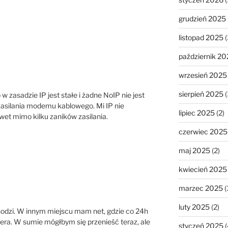
grudzień 2025
listopad 2025
(
październik 20
wrzesień 2025
sierpień 2025
(
 w zasadzie IP jest stałe i żadne NoIP nie jest
zasilania modemu kablowego. Mi IP nie
lipiec 2025
(2)
nawet mimo kilku zaników zasilania.
czerwiec 2025
maj 2025
(2)
kwiecień 2025
marzec 2025
(
luty 2025
(2)
hodzi. W innym miejscu mam net, gdzie co 24h
abbera. W sumie mógłbym się przenieść teraz, ale
styczeń 2025
(