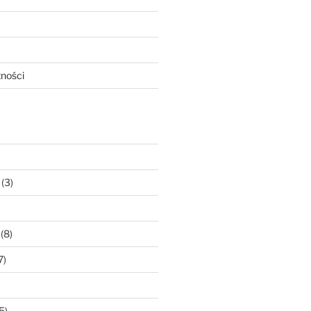
tności
(3)
(8)
7)
5)