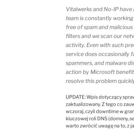
Vitalwerks and No­-IP have 
team is constantly working
free of spam and malicious 
filters and we scan our netw
activity. Even with such p
service does occasionally f
spammers, and malware dis
action by Microsoft benefit
resolve this problem quickly
UPDATE: Wpis dotyczący sprawy
zaktualizowany. Z tego co zau
wczoraj, czyli downtime w gra
kluczowej roli DNS (domeny, s
warto zwrócić uwagę na to, z j