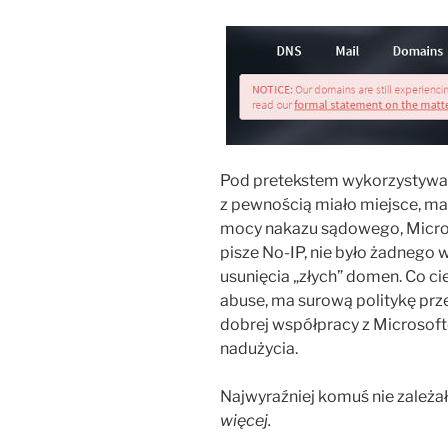
Pod pretekstem wykorzystywa
z pewnością miało miejsce, mal
mocy nakazu sądowego, Micros
pisze No-IP, nie było żadnego 
usunięcia „złych” domen. Co c
abuse, ma surową politykę prz
dobrej współpracy z Microso
nadużycia.
Najwyraźniej komuś nie zależał
więcej.