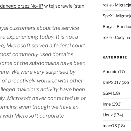
rozie
-
Migracja,
danego przez No-IP
w tej sprawie (stan
SpeX
-
Migracja
Borys
-
Bandca
oyal customers about the service
e experiencing today. It is not a
rozie
-
Cudy na 
ng, Microsoft served a federal court
r most commonly used domains
KATEGORIE
 some of the subdomains have been
are. We were very surprised by
Android
(17)
y of proactively working with other
DSP2017
(23)
leged malicious activity have been
GSM
(18)
ly, Microsoft never contacted us or
Inne
(293)
domains, even though we have an
Linux
(174)
 with Microsoft corporate
macOS
(18)