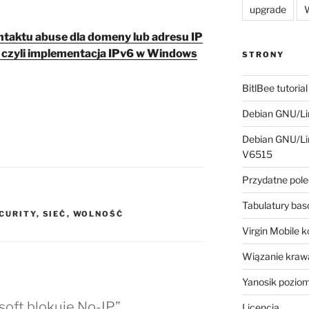
upgrade
W
taktu abuse dla domeny lub adresu IP
, czyli implementacja IPv6 w Windows
STRONY
BitlBee tutorial
Debian GNU/Lin
Debian GNU/Lin
V6515
Przydatne pole
Tabulatury ba
CURITY
,
SIEĆ
,
WOLNOŚĆ
Virgin Mobile 
Wiązanie krawa
Yanosik pozio
soft blokuje No-IP”
Licencja