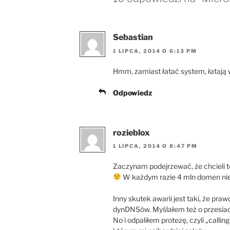
Sebastian
1 LIPCA, 2014 O 6:13 PM
Hmm, zamiast łatać system, łatają 
Odpowiedz
rozieblox
1 LIPCA, 2014 O 8:47 PM
Zaczynam podejrzewać, że chcieli 
W każdym razie 4 mln domen nie d
Inny skutek awarii jest taki, że p
dynDNSów. Myślałem też o przesia
No i odpaliłem protezę, czyli „call