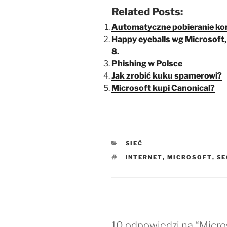
Related Posts:
Automatyczne pobieranie kon
Happy eyeballs wg Microsoft
8.
Phishing w Polsce
Jak zrobić kuku spamerowi?
Microsoft kupi Canonical?
KATEGORIE
SIEĆ
TAGI
INTERNET
,
MICROSOFT
,
SE
10 odpowiedzi na “Micro