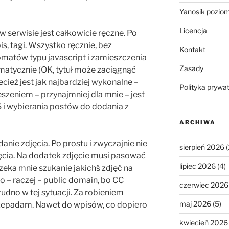
Yanosik pozio
Licencja
w serwisie jest całkowicie ręczne. Po
is, tagi. Wszystko ręcznie, bez
Kontakt
omatów typu javascript i zamieszczenia
Zasady
omatycznie (OK, tytuł może zaciągnąć
cież jest jak najbardziej wykonalne –
Polityka prywa
eszeniem – przynajmniej dla mnie – jest
 i wybierania postów do dodania z
ARCHIWA
ie zdjęcia. Po prostu i zwyczajnie nie
sierpień 2026
(
jęcia. Na dodatek zdjęcie musi pasować
lipiec 2026
(4)
zeka mnie szukanie jakichś zdjęć na
o – raczej – public domain, bo CC
czerwiec 2026
dno w tej sytuacji. Za robieniem
maj 2026
(5)
rzepadam. Nawet do wpisów, co dopiero
kwiecień 2026