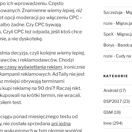
C po ich wprowadzeniu. Często
mowanych. Znamienne
wiemy lepiej, niż
Szczeżuja
-
Mig
t opcji moderacji po włączeniu CPC –
rozie
-
Migracja,
, albo żadne. Czy CPC bywają
 Czyli CPC też odpada, jeśli ktoś chce
SpeX
-
Migracja
ie, a nie dyskotekę.
Borys
-
Bandca
nia decyzja, czyli kolejne
wiemy lepiej
,
rozie
-
Cudy na 
dawców, i reklamodawców. Chodzi
ane czasy wyświetlania reklam
, ironicznie
i kampanii reklamowych
. AdTaily nie jest
KATEGORIE
raz mniejsi obrywają terminami
u kupi reklamę na 90 dni?! Raczej nikt.
Android
(17)
 kupowali na krótki termin, nie wracali.
DSP2017
(23)
biłem test.
GSM
(18)
 ciągu ponad miesięcznego testu od
Inne
(294)
, nie została sprzedana
ani jedna
lam wykupionych w tym okresie wyniósł