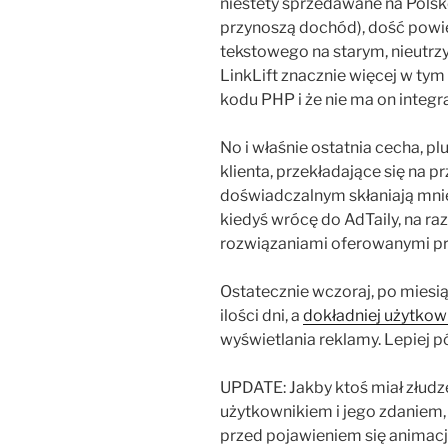
niestety sprzedawane na Polsk
przynoszą dochód), dość powied
tekstowego na starym, nieut
LinkLift znacznie więcej w tym
kodu PHP i że nie ma on integrac
No i właśnie ostatnia cecha, pl
klienta, przekładające się na 
doświadczalnym skłaniają mnie
kiedyś wrócę do AdTaily, na ra
rozwiązaniami oferowanymi pr
Ostatecznie wczoraj, po miesią
ilości dni, a
dokładniej użytkow
wyświetlania reklamy. Lepiej pó
UPDATE: Jakby ktoś miał złudze
użytkownikiem i jego zdaniem, 
przed pojawieniem się animacji