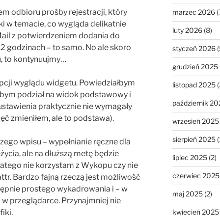
em odbioru prośby rejestracji, który
marzec 2026
(
ki w temacie, co wygląda delikatnie
luty 2026
(8)
Mail z potwierdzeniem dodania do
 12 godzinach – to samo. No ale skoro
styczeń 2026
(
, to kontynuujmy…
grudzień 2025
pcji wyglądu widgetu. Powiedziałbym
listopad 2025
(
ałbym podział na widok podstawowy i
październik 20
stawienia praktycznie nie wymagały
jęć zmieniłem, ale to podstawa).
wrzesień 2025
sierpień 2025
(
ego wpisu – wypełnianie ręczne dla
życia, ale na dłuższą metę będzie
lipiec 2025
(2)
dlatego nie korzystam z Wykopu czy nie
czerwiec 2025
tr. Bardzo fajną rzeczą jest możliwość
stępnie prostego wykadrowania i – w
maj 2025
(2)
 w przeglądarce. Przynajmniej nie
kwiecień 2025
iki.