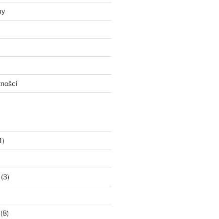
my
tności
1)
(3)
(8)