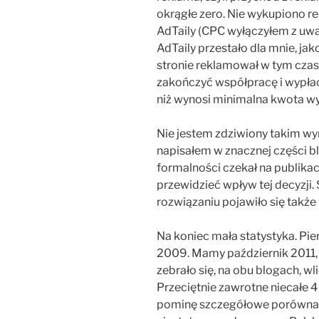
okrągłe zero. Nie wykupiono re
AdTaily (CPC wyłączyłem z uwa
AdTaily przestało dla mnie, jak
stronie reklamował w tym czas
zakończyć współpracę i wypłac
niż wynosi minimalna kwota wy
Nie jestem zdziwiony takim wy
napisałem w znacznej części bl
formalności czekał na publikac
przewidzieć wpływ tej decyzji
rozwiązaniu pojawiło się takż
Na koniec mała statystyka. Pi
2009. Mamy październik 2011, 
zebrało się, na obu blogach, wli
Przeciętnie zawrotne niecałe 4
pominę szczegółowe porównanie