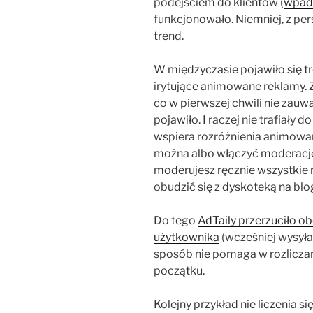
podejściem do klientów (
wpad
funkcjonowało. Niemniej, z pe
trend.
W międzyczasie pojawiło się t
irytujące animowane reklamy. Z
co w pierwszej chwili nie zauw
pojawiło. I raczej nie trafiały 
wspiera rozróżnienia animowan
można albo włączyć moderację n
moderujesz ręcznie wszystkie 
obudzić się z dyskoteką na blo
Do tego
AdTaily przerzuciło 
użytkownika
(wcześniej wysyłali
sposób nie pomaga w rozliczani
początku.
Kolejny przykład nie liczenia s