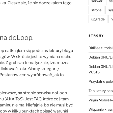
serwer
se
ika
. Cieszę się, że nie doczekałem tego.
strona
sy
upgrade
W
 na doLoop.
STRONY
BitlBee tutorial
op natknąłem się podczas lektury bloga
logów
. W skrócie jest to wymiana ruchu –
Debian GNU/Lin
mnie. Z grubsza tematycznie, tzn. można
Debian GNU/Lin
linkować i określamy kategorię
V6515
 Postanowiłem wypróbować, jak to
Przydatne pole
Tabulatury ba
 pierwsze, na stronie serwisu doLoop
u (AKA ToS). Jest FAQ, które coś tam
Virgin Mobile 
aminu nie ma. Niefajnie, bo nie musi być
Wiązanie krawa
łoby w kilku punktach opisać warunki