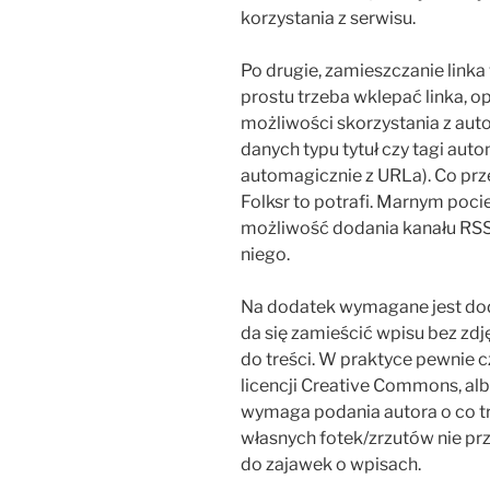
korzystania z serwisu.
Po drugie, zamieszczanie linka 
prostu trzeba wklepać linka, op
możliwości skorzystania z aut
danych typu tytuł czy tagi aut
automagicznie z URLa). Co prze
Folksr to potrafi. Marnym poci
możliwość dodania kanału RSS
niego.
Na dodatek wymagane jest dodan
da się zamieścić wpisu bez zd
do treści. W praktyce pewnie c
licencji Creative Commons, alb
wymaga podania autora o co tru
własnych fotek/zrzutów nie p
do zajawek o wpisach.