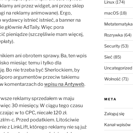
Linux
(174)
klamy ani przez widget, ani przez sklep
gi na reklamy animowane). Ergo,
macOS
(18)
o wydawcy istnieć istnieć, a banner na
Metatematyka
ie głównie AdTaily. Więc pora
ić pieniądze (szczęśliwie mam więcej,
Rozrywka
(64)
płaty).
Security
(53)
nikiem ani obrotem sprawy. Ba, ten wpis
Sieć
(85)
isko miesiąc temu i tylko dla
Uncategorized
ję. Bo nie trzeba być Sherlockiem, by
. Sporo argumentów przeciw takiemu
Wolność
(71)
e w komentarzach do
wpisu na Antyweb
.
erwsze reklamy sprzedałem w maju
META
więc 30 miesięcy. W ciągu tego czasu
czając w to CPC, niecałe 120 zł.
Zaloguj się
 zł/m-c. Przed podatkiem. Litościwie
Kanał wpisów
 z LinkLift, którego reklamy nie są już