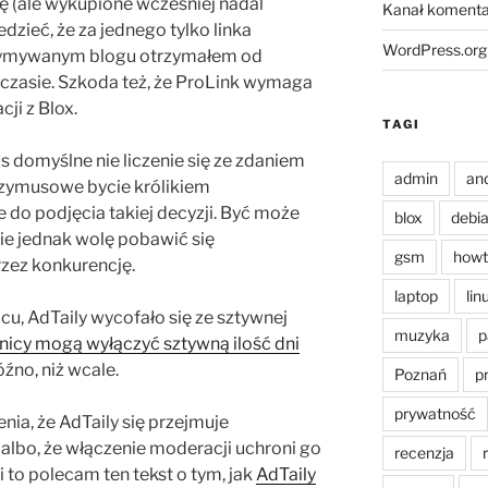
ę (ale wykupione wcześniej nadal
Kanał komenta
zieć, że za jednego tylko linka
WordPress.org
rzymywanym blogu otrzymałem od
 czasie. Szkoda też, że ProLink wymaga
ji z Blox.
TAGI
us domyślne nie liczenie się ze zdaniem
admin
an
przymusowe bycie królikiem
 do podjęcia takiej decyzji. Być może
blox
debi
zie jednak wolę pobawić się
gsm
howt
zez konkurencję.
laptop
lin
cu, AdTaily wycofało się ze sztywnej
muzyka
p
nicy mogą wyłączyć sztywną ilość dni
źno, niż wcale.
Poznań
p
prywatność
nia, że AdTaily się przejmuje
albo, że włączenie moderacji uchroni go
recenzja
 to polecam ten tekst o tym, jak
AdTaily