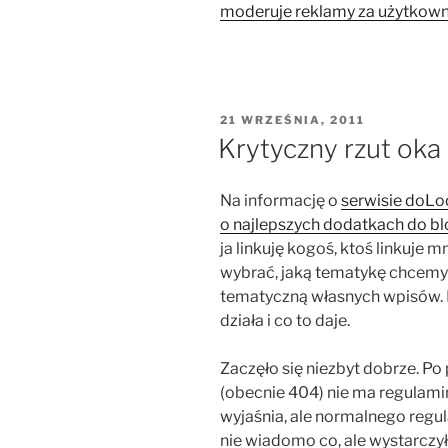
moderuje reklamy za użytkown
OPUBLIKOWANE
21 WRZEŚNIA, 2011
W
Krytyczny rzut oka
Na informację o
serwisie doLo
o najlepszych dodatkach do b
ja linkuję kogoś, ktoś linkuje 
wybrać, jaką tematykę chcemy 
tematyczną własnych wpisów.
działa i co to daje.
Zaczęło się niezbyt dobrze. Po
(obecnie 404) nie ma regulamin
wyjaśnia, ale normalnego regul
nie wiadomo co, ale wystarczy