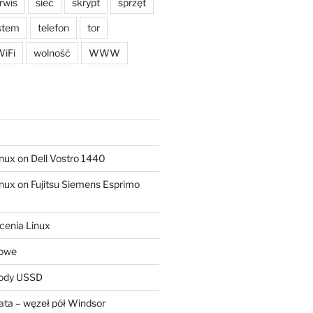
rwis
sieć
skrypt
sprzęt
stem
telefon
tor
iFi
wolność
WWW
ux on Dell Vostro 1440
ux on Fujitsu Siemens Esprimo
cenia Linux
sowe
kody USSD
ta – węzeł pół Windsor