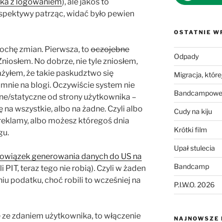
ka z logowaniem
), ale jakoś to
rspektywy patrząc, widać było pewien
OSTATNIE W
rochę zmian. Pierwsza, to
oczojebne
Odpady
niosłem. No dobrze, nie tyle zniosłem,
ażyłem, że takie paskudztwo się
Migracja, której
do mnie na blogi. Oczywiście system nie
Bandcampowe 
e/statyczne od strony użytkownika –
a wszystkie, albo na żadne. Czyli albo
Cudy na kiju
reklamy, albo możesz któregoś dnia
Krótki film
gu.
Upał stulecia
obowiązek generowania danych do US na
Bandcamp
 PIT, teraz tego nie robią). Czyli w żaden
u podatku, choć robili to wcześniej na
P.I.W.O. 2026
ię ze zdaniem użytkownika, to włączenie
NAJNOWSZE