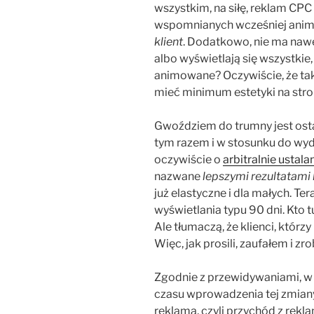
wszystkim, na siłę, reklam CP
wspomnianych wcześniej ani
klient
. Dodatkowo, nie ma nawe
albo wyświetlają się wszystkie
animowane? Oczywiście, że tak.
mieć minimum estetyki na stron
Gwoździem do trumny jest ostat
tym razem i w stosunku do wy
oczywiście o
arbitralnie ustal
nazwane
lepszymi rezultatam
już elastyczne i dla małych. Te
wyświetlania typu 90 dni. Kto t
Ale tłumaczą, że klienci, którzy
Więc, jak prosili, zaufałem i zro
Zgodnie z przewidywaniami, w
czasu wprowadzenia tej zmiany
reklama, czyli przychód z rek