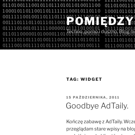
Przejdź
do
POMIĘDZY
treści
Techno, porno i duszno. Blog n
TAG:
WIDGET
OPUBLIKOWANE
15 PAŹDZIERNIKA, 2011
W
Goodbye AdTaily.
Kończę zabawę z AdTaily. Wcześn
przeglądam stare wpisy na blog