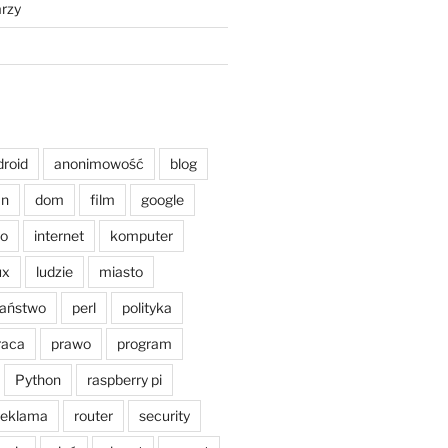
rzy
droid
anonimowość
blog
an
dom
film
google
o
internet
komputer
ux
ludzie
miasto
aństwo
perl
polityka
raca
prawo
program
Python
raspberry pi
reklama
router
security