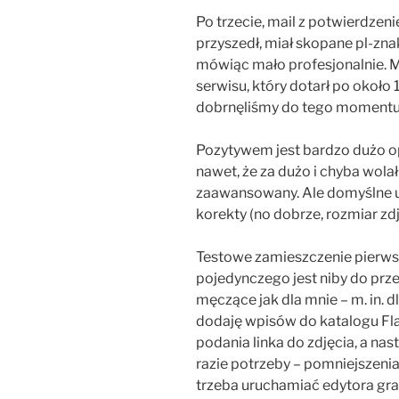
Po trzecie, mail z potwierdzeni
przyszedł, miał skopane pl-zna
mówiąc mało profesjonalnie. 
serwisu, który dotarł po około
dobrnęliśmy do tego momentu
Pozytywem jest bardzo dużo o
nawet, że za dużo i chyba wol
zaawansowany. Ale domyślne u
korekty (no dobrze, rozmiar zd
Testowe zamieszczenie pierwsz
pojedynczego jest niby do prze
męczące jak dla mnie – m. in. 
dodaję wpisów do katalogu Flat
podania linka do zdjęcia, a na
razie potrzeby – pomniejszenia
trzeba uruchamiać edytora graf