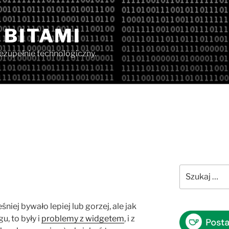
 BITAMI
iezupełnie technologiczny.
Szukaj:
iej bywało lepiej lub gorzej, ale jak
u, to były i
problemy z widgetem
, i z