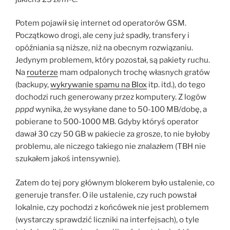
Potem pojawił się internet od operatorów GSM.
Początkowo drogi, ale ceny już spadły, transfery i
opóźniania są niższe, niż na obecnym rozwiązaniu.
Jedynym problemem, który pozostał, są pakiety ruchu.
Na
routerze
mam odpalonych trochę własnych gratów
(backupy,
wykrywanie spamu na Blox
itp. itd.), do tego
dochodzi ruch generowany przez komputery. Z logów
pppd
wynika, że wysyłane dane to 50-100 MB/dobę, a
pobierane to 500-1000 MB. Gdyby któryś operator
dawał 30 czy 50 GB w pakiecie za grosze, to nie byłoby
problemu, ale niczego takiego nie znalazłem (TBH nie
szukałem jakoś intensywnie).
Zatem do tej pory głównym blokerem było ustalenie, co
generuje transfer. O ile ustalenie, czy ruch powstał
lokalnie, czy pochodzi z końcówek nie jest problemem
(wystarczy sprawdzić liczniki na interfejsach), o tyle