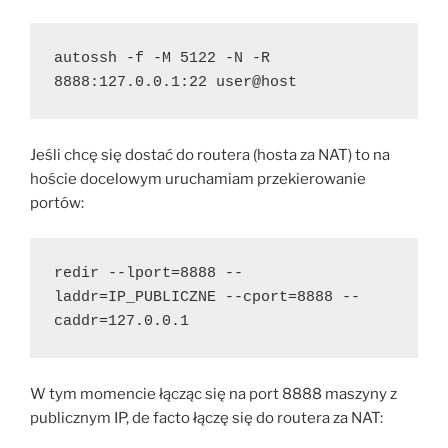
autossh -f -M 5122 -N -R 
8888:127.0.0.1:22 user@host
Jeśli chcę się dostać do routera (hosta za NAT) to na
hoście docelowym uruchamiam przekierowanie
portów:
redir --lport=8888 --
laddr=IP_PUBLICZNE --cport=8888 --
caddr=127.0.0.1
W tym momencie łącząc się na port 8888 maszyny z
publicznym IP, de facto łączę się do routera za NAT: