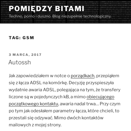
Przejdź
POMIĘDZY BITAMI
do
Techno, porno i duszno. Blog niezupełnie technologiczny.
treści
TAG:
GSM
OPUBLIKOWANE
3 MARCA, 2017
W
Autossh
Jak zapowiedziałem w notce o
porządkach
, przepiąłem
się z łącza ADSL na komórkę. Decyzję przyspieszyła
wydatnie awaria ADSL, polegająca na tym, że transfery
liczone są w pojedynczych kB, a mimo
obiecującego
początkowego kontaktu
, awaria nadal trwa… Przy czym
po tym jak odesłałem parametry łącza, które chcieli, to
przestali się odzywać. Mimo dwóch kontaktów
mailowych z mojej strony.