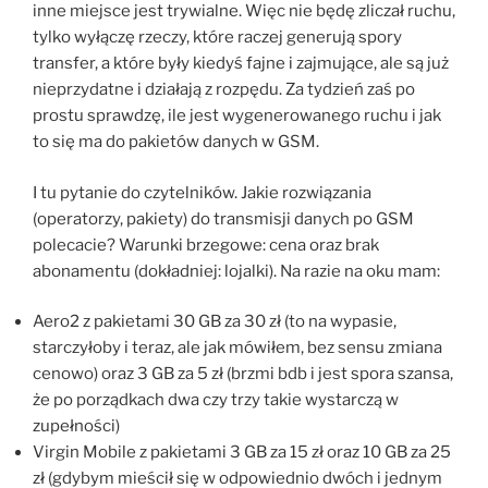
inne miejsce jest trywialne. Więc nie będę zliczał ruchu,
tylko wyłączę rzeczy, które raczej generują spory
transfer, a które były kiedyś fajne i zajmujące, ale są już
nieprzydatne i działają z rozpędu. Za tydzień zaś po
prostu sprawdzę, ile jest wygenerowanego ruchu i jak
to się ma do pakietów danych w GSM.
I tu pytanie do czytelników. Jakie rozwiązania
(operatorzy, pakiety) do transmisji danych po GSM
polecacie? Warunki brzegowe: cena oraz brak
abonamentu (dokładniej: lojalki). Na razie na oku mam:
Aero2 z pakietami 30 GB za 30 zł (to na wypasie,
starczyłoby i teraz, ale jak mówiłem, bez sensu zmiana
cenowo) oraz 3 GB za 5 zł (brzmi bdb i jest spora szansa,
że po porządkach dwa czy trzy takie wystarczą w
zupełności)
Virgin Mobile z pakietami 3 GB za 15 zł oraz 10 GB za 25
zł (gdybym mieścił się w odpowiednio dwóch i jednym