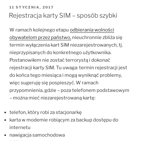
OPUBLIKOWANE
11 STYCZNIA, 2017
W
Rejestracja karty SIM – sposób szybki
W ramach kolejnego etapu
odbierania wolności
obywatelom przez państwo,
nieuchronnie zbliża się
termin wyłączenia kart SIM niezarejestrowanych, tj.
nieprzypisanych do konkretnego użytkownika.
Postanowiłem nie zostać terrorystą i dokonać
rejestracji karty SIM. Tu uwaga: termin rejestracji jest
do końca tego miesiąca i mogą wyniknąć problemy,
więc sugeruję się pospieszyć. W ramach
przypomnienia, gdzie – poza telefonem podstawowym
– można mieć niezarejestrowaną kartę:
telefon, który robi za stacjonarkę
karta w modemie robiącym za backup dostępu do
internetu
nawigacja samochodowa