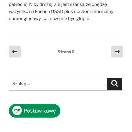
pakiecie). Niby drożej, ale jest szansa, że opędzę
wszystko na kodach USSD plus dochodzi normalny
numer głosowy, co może nie być głupie.
Stronicowanie
Poprzednia
Nast
Strona
6
strona
stro
wpisów
Szukaj:
Szukaj