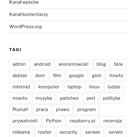
Kanał wpisów
Kanał komentarzy
WordPress.org
TAGI
admin
android
anonimowość
blog
blox
debian
dom
film
google
gsm
howto
internet
komputer
laptop
linux
ludzie
miasto
muzyka
państwo
perl
polityka
Poznań
praca
prawo
program
prywatność
Python
raspberry pi
recenzja
reklama
router
security
serwer
serwis