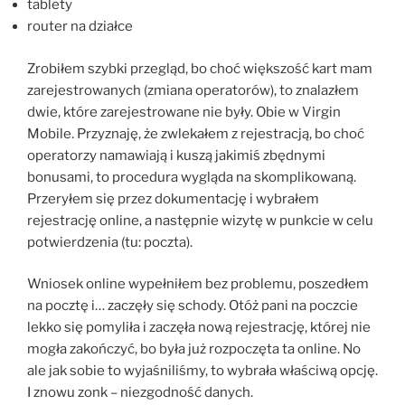
tablety
router na działce
Zrobiłem szybki przegląd, bo choć większość kart mam
zarejestrowanych (zmiana operatorów), to znalazłem
dwie, które zarejestrowane nie były. Obie w Virgin
Mobile. Przyznaję, że zwlekałem z rejestracją, bo choć
operatorzy namawiają i kuszą jakimiś zbędnymi
bonusami, to procedura wygląda na skomplikowaną.
Przeryłem się przez dokumentację i wybrałem
rejestrację online, a następnie wizytę w punkcie w celu
potwierdzenia (tu: poczta).
Wniosek online wypełniłem bez problemu, poszedłem
na pocztę i… zaczęły się schody. Otóż pani na poczcie
lekko się pomyliła i zaczęła nową rejestrację, której nie
mogła zakończyć, bo była już rozpoczęta ta online. No
ale jak sobie to wyjaśniliśmy, to wybrała właściwą opcję.
I znowu zonk – niezgodność danych.