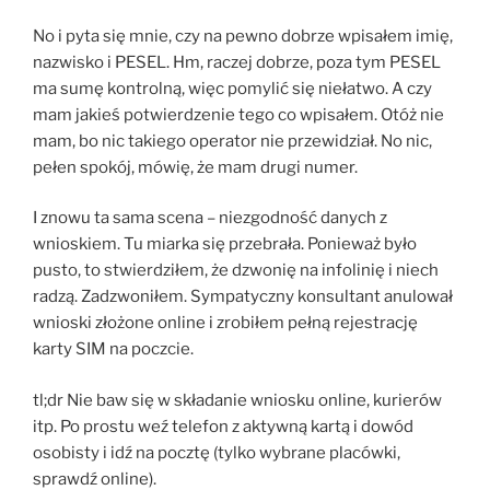
No i pyta się mnie, czy na pewno dobrze wpisałem imię,
nazwisko i PESEL. Hm, raczej dobrze, poza tym PESEL
ma sumę kontrolną, więc pomylić się niełatwo. A czy
mam jakieś potwierdzenie tego co wpisałem. Otóż nie
mam, bo nic takiego operator nie przewidział. No nic,
pełen spokój, mówię, że mam drugi numer.
I znowu ta sama scena – niezgodność danych z
wnioskiem. Tu miarka się przebrała. Ponieważ było
pusto, to stwierdziłem, że dzwonię na infolinię i niech
radzą. Zadzwoniłem. Sympatyczny konsultant anulował
wnioski złożone online i zrobiłem pełną rejestrację
karty SIM na poczcie.
tl;dr Nie baw się w składanie wniosku online, kurierów
itp. Po prostu weź telefon z aktywną kartą i dowód
osobisty i idź na pocztę (tylko wybrane placówki,
sprawdź online).