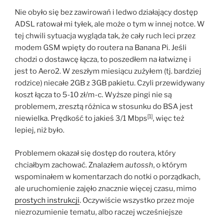
Nie obyło się bez zawirowań i ledwo działający dostęp
ADSL ratował mi tyłek, ale może o tym w innej notce. W
tej chwili sytuacja wygląda tak, że cały ruch leci przez
modem GSM wpięty do routera na Banana Pi. Jeśli
chodzi o dostawcę łącza, to poszedłem na łatwiznę i
jest to Aero2. W zeszłym miesiącu zużyłem (tj. bardziej
rodzice) niecałe 2GB z 3GB pakietu. Czyli przewidywany
koszt łącza to 5-10 zł/m-c. Wyższe pingi nie są
problemem, zresztą różnica w stosunku do BSA jest
[1]
niewielka. Prędkość to jakieś 3/1 Mbps
, więc też
lepiej, niż było.
Problemem okazał się dostęp do routera, który
chciałbym zachować. Znalazłem
autossh
, o którym
wspominałem w komentarzach do notki o porządkach,
ale uruchomienie zajęło znacznie więcej czasu, mimo
prostych instrukcji
. Oczywiście wszystko przez moje
niezrozumienie tematu, albo raczej wcześniejsze