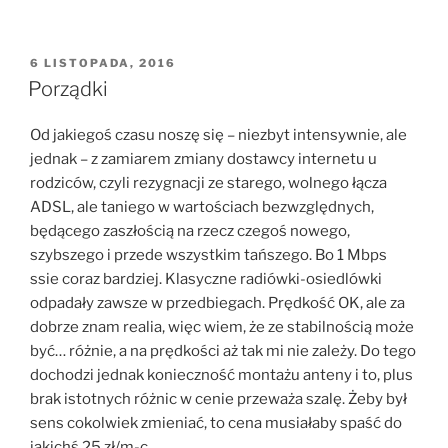
OPUBLIKOWANE
6 LISTOPADA, 2016
W
Porządki
Od jakiegoś czasu noszę się – niezbyt intensywnie, ale
jednak – z zamiarem zmiany dostawcy internetu u
rodziców, czyli rezygnacji ze starego, wolnego łącza
ADSL, ale taniego w wartościach bezwzględnych,
będącego zaszłością na rzecz czegoś nowego,
szybszego i przede wszystkim tańszego. Bo 1 Mbps
ssie coraz bardziej. Klasyczne radiówki-osiedlówki
odpadały zawsze w przedbiegach. Prędkość OK, ale za
dobrze znam realia, więc wiem, że ze stabilnością może
być… różnie, a na prędkości aż tak mi nie zależy. Do tego
dochodzi jednak konieczność montażu anteny i to, plus
brak istotnych różnic w cenie przeważa szalę. Żeby był
sens cokolwiek zmieniać, to cena musiałaby spaść do
jakichś 25 zł/m-c.