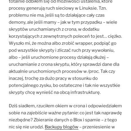
totalnie odbiłem się od możliwości ustalenia, które
procesy generują ruch sieciowy w Linuksie. Tzn.
problemu nie ma, jeśli są to działające cały czas
demony, ale jeśli mamy – jak w tym przypadku – wiele
skryptów uruchamianych z crona, w dodatku
korzystających z zewnętrznych poleceń to jest… ciężko.
Wyszło mi, że można albo zrobić wrapper, podpiąć go
pod wszystkie skrypty i zliczać ruch przy wywołaniu,
albo – jeśli uruchomione procesy działają dłużej –
uruchamianie z crona skryptu, który sprawdzi dane dla
aktualnie uruchomionych procesów w
/proc.
Tak czy
inaczej, trochę za dużo pracy w stosunku do
potencjalnego zysku, bo ostateczne i tak nie wszystkie
skrypty chcę wynieść na obcą infrastrukturę.
Dziś siadłem, rzuciłem okiem w crona i odpowiedziałem
sobie na
zajebiście ważne pytanie
: co jest tak naprawdę
niezbędne? Zbieranie danych o Blox i spamie – z tego
nic się nie urodzi.
Backupy blogów
– przeniesienie w