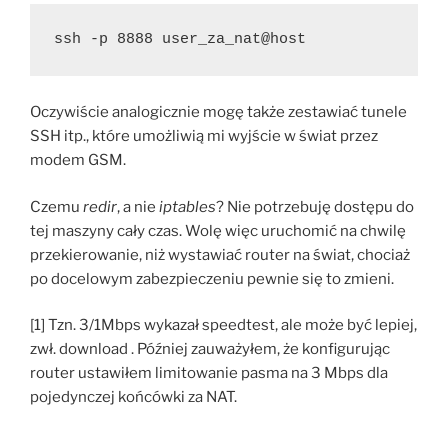
ssh -p 8888 user_za_nat@host
Oczywiście analogicznie mogę także zestawiać tunele
SSH itp., które umożliwią mi wyjście w świat przez
modem GSM.
Czemu
redir
, a nie
iptables
? Nie potrzebuję dostępu do
tej maszyny cały czas. Wolę więc uruchomić na chwilę
przekierowanie, niż wystawiać router na świat, chociaż
po docelowym zabezpieczeniu pewnie się to zmieni.
[1] Tzn. 3/1Mbps wykazał speedtest, ale może być lepiej,
zwł. download . Później zauważyłem, że konfigurując
router ustawiłem limitowanie pasma na 3 Mbps dla
pojedynczej końcówki za NAT.