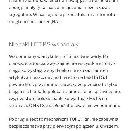
hasłem z laptopa w sieci domowej, gdzie bezpośredni
dostęp miały tylko nasze urządzenia może okazać
się zgubne. W naszej sieci przed atakami z internetu
mógł chronić router (NAT).
Nie taki HTTPS wspaniały
Wspomniany w artykule
HSTS
ma dwie wady. Po
pierwsze, adopcja. Zwyczajnie nie wszystkie strony z
niego korzystają. Żeby daleko nie szukać, tamten
artykuł zamieszczony jest na stronie bez HSTS. I
pewnie ktoś przytomnie zauważy, że przecież to tylko
blog, a nie bank. To polecam samodzielne sprawdzenie,
czy, ew. które polskie banki korzystają z HSTS na
stronach. O HSTS z
preload
litościwie nie wspominam.
Po drugie, jest to mechanizm
TOFU
. Tzn. nie zapewnia
bezpieczeństwa przy pierwszym połączeniu. Owszem,