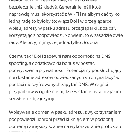
Niekoniecznie. Zgadzam się, że jest o wiele
bezpieczniej, niż kiedyś. Generalnie jeśli ktoś
naprawdę musi skorzystać z Wi-Fi i miałbym dać tylko
jedną radę to byłoby to: włącz DoH w przeglądarce i
wpisuj adresy w pasku adresu przeglądarki „z palca”,
korzystając z podpowiedzi. No wiem, to w zasadzie dwie
rady. Ale przyjmijmy, że jedna, tylko złożona.
Czemu tak? DoH zapewni nam odporność na DNS
spoofing, a dodatkowo da bonus w postaci
podwyższenia prywatności. Potencjalny podsłuchujący
nie dostanie adresów odwiedzanych stron „na tacy” w
postaci nieszyfrowanych zapytań DNS. W części
przypadków w ogóle nie będzie w stanie ustalić z jakim
serwisem się łączymy.
Wpisywanie domen w pasku adresu, z wykorzystaniem
podpowiedzi uchroni przed kliknięciem w podobną
domenę i zwiększy szansę na wykorzystanie protokołu