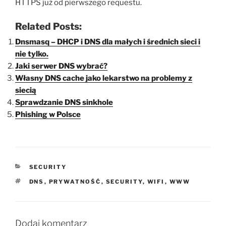
HTTPS już od pierwszego requestu.
Related Posts:
Dnsmasq – DHCP i DNS dla małych i średnich sieci i
nie tylko.
Jaki serwer DNS wybrać?
Własny DNS cache jako lekarstwo na problemy z
siecią
Sprawdzanie DNS sinkhole
Phishing w Polsce
KATEGORIE
SECURITY
TAGI
DNS
,
PRYWATNOŚĆ
,
SECURITY
,
WIFI
,
WWW
Dodaj komentarz