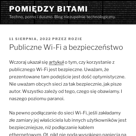
Przejdź
POMIĘDZY BITAMI
do
Techno, porno i duszno. Blog niezupełnie technologiczny.
treści
OPUBLIKOWANE
11 SIERPNIA, 2022
PRZEZ
ROZIE
W
Publiczne Wi-Fi a bezpieczeństwo
Wczoraj ukazał się
artykuł
o tym, czy korzystanie z
publicznego Wi-Fi jest bezpieczne. Uważam, że
prezentowane tam podejście jest dość optymistyczne.
Nie uważam obcych sieci za tak bezpiecznie, jak pisze
autor. Wszystko zależy od tego, czego się obawiamy. I
naszego poziomu paranoi.
Na pewno podłączanie do sieci Wi-Fi, jeśli zakładamy
złe zamiary jej właściciela lub innych użytkowników jest
bezpieczniejsze, niż podłączanie kablem
ethernetowym. Ot, nikt nie poda wysokiego napięcia na