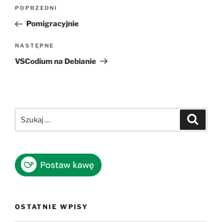
Nawigacja
Poprzedni
POPRZEDNI
wpisu
wpis
Pomigracyjnie
Następny
NASTĘPNE
wpis
VSCodium na Debianie
Szukaj:
Szukaj
OSTATNIE WPISY