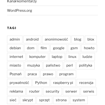
Kanał komentarzy
WordPress.org
TAGI
admin
android
anonimowość
blog
blox
debian
dom
film
google
gsm
howto
internet
komputer
laptop
linux
ludzie
miasto
muzyka
państwo
perl
polityka
Poznań
praca
prawo
program
prywatność
Python
raspberry pi
recenzja
reklama
router
security
serwer
serwis
sieć
skrypt
sprzęt
strona
system