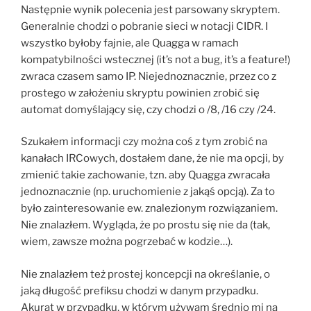
Następnie wynik polecenia jest parsowany skryptem.
Generalnie chodzi o pobranie sieci w notacji CIDR. I
wszystko byłoby fajnie, ale Quagga w ramach
kompatybilności wstecznej (it’s not a bug, it’s a feature!)
zwraca czasem samo IP. Niejednoznacznie, przez co z
prostego w założeniu skryptu powinien zrobić się
automat domyślający się, czy chodzi o /8, /16 czy /24.
Szukałem informacji czy można coś z tym zrobić na
kanałach IRCowych, dostałem dane, że nie ma opcji, by
zmienić takie zachowanie, tzn. aby Quagga zwracała
jednoznacznie (np. uruchomienie z jakąś opcją). Za to
było zainteresowanie ew. znalezionym rozwiązaniem.
Nie znalazłem. Wygląda, że po prostu się nie da (tak,
wiem, zawsze można pogrzebać w kodzie…).
Nie znalazłem też prostej koncepcji na określanie, o
jaką długość prefiksu chodzi w danym przypadku.
Akurat w przypadku, w którym używam średnio mi na