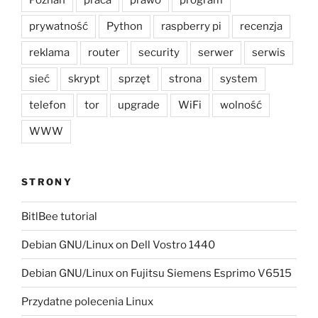
prywatność
Python
raspberry pi
recenzja
reklama
router
security
serwer
serwis
sieć
skrypt
sprzęt
strona
system
telefon
tor
upgrade
WiFi
wolność
WWW
STRONY
BitlBee tutorial
Debian GNU/Linux on Dell Vostro 1440
Debian GNU/Linux on Fujitsu Siemens Esprimo V6515
Przydatne polecenia Linux