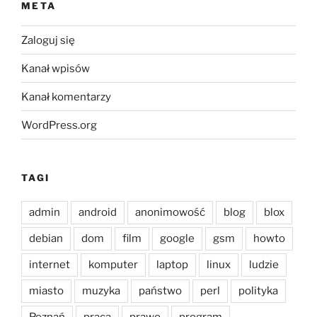
META
Zaloguj się
Kanał wpisów
Kanał komentarzy
WordPress.org
TAGI
admin
android
anonimowość
blog
blox
debian
dom
film
google
gsm
howto
internet
komputer
laptop
linux
ludzie
miasto
muzyka
państwo
perl
polityka
Poznań
praca
prawo
program