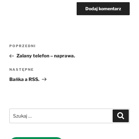
Nawigacja
Poprzedni
POPRZEDNI
wpisu
wpis
Zalany telefon – naprawa.
Następny
NASTĘPNE
wpis
Bańka a RSS.
Szukaj:
Szukaj