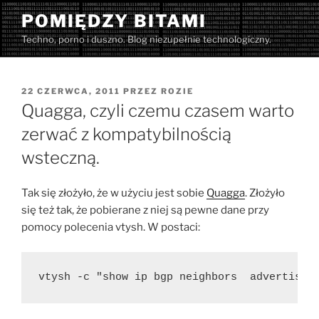
Przejdź
POMIĘDZY BITAMI
do
Techno, porno i duszno. Blog niezupełnie technologiczny.
treści
OPUBLIKOWANE
22 CZERWCA, 2011
PRZEZ
ROZIE
W
Quagga, czyli czemu czasem warto
zerwać z kompatybilnością
wsteczną.
Tak się złożyło, że w użyciu jest sobie
Quagga
. Złożyło
się też tak, że pobierane z niej są pewne dane przy
pomocy polecenia vtysh. W postaci:
vtysh -c "show ip bgp neighbors  advertised