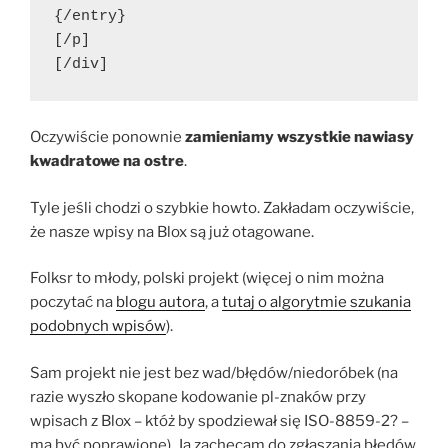
{/entry}
[/p]
[/div]
Oczywiście ponownie
zamieniamy wszystkie nawiasy
kwadratowe na ostre
.
Tyle jeśli chodzi o szybkie howto. Zakładam oczywiście,
że nasze wpisy na Blox są już otagowane.
Folksr to młody, polski projekt (więcej o nim można
poczytać na
blogu autora
, a
tutaj o algorytmie szukania
podobnych wpisów
).
Sam projekt nie jest bez wad/błędów/niedoróbek (na
razie wyszło skopane kodowanie pl-znaków przy
wpisach z Blox – któż by spodziewał się ISO-8859-2? –
ma być poprawione). Ja zachęcam do zgłaszania błędów