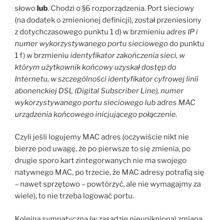
słowo
lub
. Chodzi o §6 rozporządzenia. Port sieciowy
(na dodatek o zmienionej definicji), został przeniesiony
z dotychczasowego punktu 1 d) w brzmieniu
adres IP i
numer wykorzystywanego portu sieciowego
do punktu
1 f) w brzmieniu
identyfikator zakończenia sieci, w
którym użytkownik końcowy uzyskał dostęp do
Internetu, w szczególności identyfikator cyfrowej linii
abonenckiej DSL (Digital Subscriber Line), numer
wykorzystywanego portu sieciowego lub adres MAC
urządzenia końcowego inicjującego połączenie.
Czyli jeśli logujemy MAC adres (oczywiście nikt nie
bierze pod uwagę, że po pierwsze to się zmienia, po
drugie sporo kart zintegorwanych nie ma swojego
natywnego MAC, po trzecie, że MAC adresy potrafią się
– nawet sprzętowo – powtórzyć, ale nie wymagajmy za
wiele), to nie trzeba logować portu.
Kolejna sympatyczna (w zasadzie nieunikniona) zmiana,