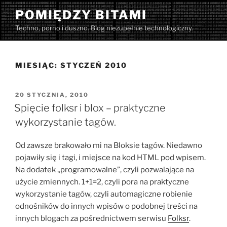
Przejdź
POMIĘDZY BITAMI
do
Techno, porno i duszno. Blog niezupełnie technologiczny.
treści
MIESIĄC:
STYCZEŃ 2010
OPUBLIKOWANE
20 STYCZNIA, 2010
W
Spięcie folksr i blox – praktyczne
wykorzystanie tagów.
Od zawsze brakowało mi na Bloksie tagów. Niedawno
pojawiły się i tagi, i miejsce na kod HTML pod wpisem.
Na dodatek „programowalne”, czyli pozwalające na
użycie zmiennych. 1+1=2, czyli pora na praktyczne
wykorzystanie tagów, czyli automagiczne robienie
odnośników do innych wpisów o podobnej treści na
innych blogach za pośrednictwem serwisu
Folksr
.