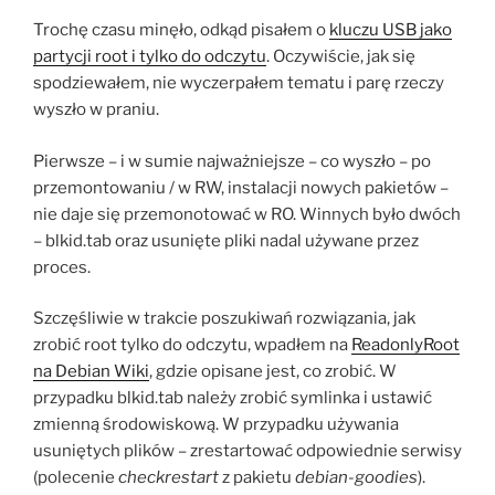
Trochę czasu minęło, odkąd pisałem o
kluczu USB jako
partycji root i tylko do odczytu
. Oczywiście, jak się
spodziewałem, nie wyczerpałem tematu i parę rzeczy
wyszło w praniu.
Pierwsze – i w sumie najważniejsze – co wyszło – po
przemontowaniu / w RW, instalacji nowych pakietów –
nie daje się przemonotować w RO. Winnych było dwóch
– blkid.tab oraz usunięte pliki nadal używane przez
proces.
Szczęśliwie w trakcie poszukiwań rozwiązania, jak
zrobić root tylko do odczytu, wpadłem na
ReadonlyRoot
na Debian Wiki
, gdzie opisane jest, co zrobić. W
przypadku blkid.tab należy zrobić symlinka i ustawić
zmienną środowiskową. W przypadku używania
usuniętych plików – zrestartować odpowiednie serwisy
(polecenie
checkrestart
z pakietu
debian-goodies
).