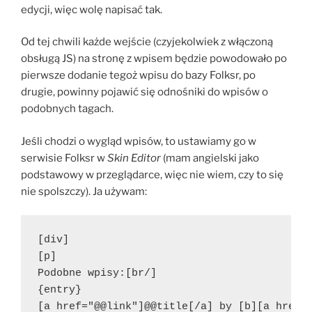
edycji, więc wolę napisać tak.
Od tej chwili każde wejście (czyjekolwiek z włączoną
obsługą JS) na stronę z wpisem będzie powodowało po
pierwsze dodanie tegoż wpisu do bazy Folksr, po
drugie, powinny pojawić się odnośniki do wpisów o
podobnych tagach.
Jeśli chodzi o wygląd wpisów, to ustawiamy go w
serwisie Folksr w
Skin Editor
(mam angielski jako
podstawowy w przeglądarce, więc nie wiem, czy to się
nie spolszczy). Ja używam:
[div]
[p]
Podobne wpisy:[br/]
{entry}
[a href="@@link"]@@title[/a] by [b][a href=