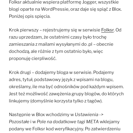
Folksr aktualnie wspiera platformę Jogger, wszystkie
blogi oparte na WordPressie, oraz daje się spiąć z Blox.
Poniżej opis spięcia.
Krok pierwszy – rejestrujemy się w serwisie
Folksr
. Od
razu uprzedzam, że ostatnimi czasy było trochę
zamieszania z mailami wysyłanymi do .pl – obecnie
dochodzą, ale różnie z tym ostatnio było, więc
proponuję cierpliwość.
Krok drugi – dodajemy bloga w serwisie. Podajemy
adres, tytuł, podstawowy język z wpisami na blogu,
określamy, ile ma być odnośników pod każdym wpisem.
Jest też możliwość zawężenia grupy blogów, do których
linkujemy (domyślnie korzysta tylko z tagów).
Następnie w Blox wchodzimy w
Ustawienia ->
Pozostałe
i w
Pole na dodatkowe tagi META
wklejamy
podany we Folksr kod weryfikacyjny. Po zatwierdzeniu