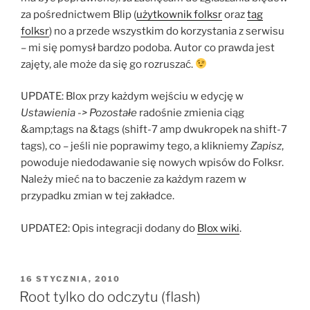
za pośrednictwem Blip (
użytkownik folksr
oraz
tag
folksr
) no a przede wszystkim do korzystania z serwisu
– mi się pomysł bardzo podoba. Autor co prawda jest
zajęty, ale może da się go rozruszać.
UPDATE: Blox przy każdym wejściu w edycję w
Ustawienia -> Pozostałe
radośnie zmienia ciąg
&amp;tags na &tags (shift-7 amp dwukropek na shift-7
tags), co – jeśli nie poprawimy tego, a klikniemy
Zapisz
,
powoduje niedodawanie się nowych wpisów do Folksr.
Należy mieć na to baczenie za każdym razem w
przypadku zmian w tej zakładce.
UPDATE2: Opis integracji dodany do
Blox wiki
.
OPUBLIKOWANE
16 STYCZNIA, 2010
W
Root tylko do odczytu (flash)