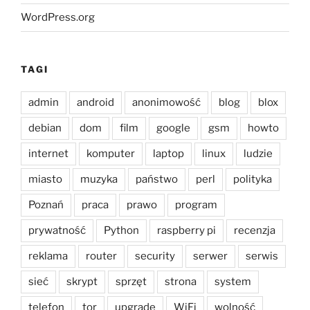
WordPress.org
TAGI
admin
android
anonimowość
blog
blox
debian
dom
film
google
gsm
howto
internet
komputer
laptop
linux
ludzie
miasto
muzyka
państwo
perl
polityka
Poznań
praca
prawo
program
prywatność
Python
raspberry pi
recenzja
reklama
router
security
serwer
serwis
sieć
skrypt
sprzęt
strona
system
telefon
tor
upgrade
WiFi
wolność