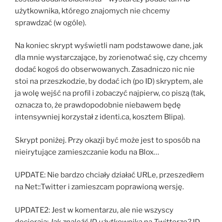
użytkownika, którego znajomych nie chcemy
sprawdzać (w ogóle).
Na koniec skrypt wyświetli nam podstawowe dane, jak
dla mnie wystarczające, by zorienotwać się, czy chcemy
dodać kogoś do obserwowanych. Zasadniczo nic nie
stoi na przeszkodzie, by dodać ich (po ID) skryptem, ale
ja wolę wejść na profil i zobaczyć najpierw, co piszą (tak,
oznacza to, że prawdopodobnie niebawem będę
intensywniej korzystał z identi.ca, kosztem Blipa).
Skrypt poniżej. Przy okazji być może jest to sposób na
nieirytujące zamieszczanie kodu na Blox…
UPDATE: Nie bardzo chciały działać URLe, przeszedłem
na Net::Twitter i zamieszcam poprawioną wersję.
UPDATE2: Jest w komentarzu, ale nie wszyscy
docierają:
Jak znaleźć ID użytkownika na Twitterze?
ID