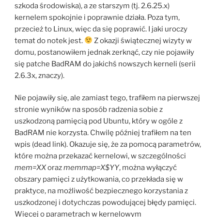
szkoda środowiska), a ze starszym (tj. 2.6.25.x)
kernelem spokojnie i poprawnie działa. Poza tym,
przecież to Linux, więc da się poprawić. I jaki uroczy
temat do notek jest.
Z okazji świątecznej wizyty w
domu, postanowiłem jednak zerknąć, czy nie pojawiły
się patche BadRAM do jakichś nowszych kerneli (serii
2.6.3x, znaczy).
Nie pojawiły się, ale zamiast tego, trafiłem na pierwszej
stronie wyników na sposób radzenia sobie z
uszkodzoną pamięcią pod Ubuntu, który w ogóle z
BadRAM nie korzysta. Chwilę później trafiłem na ten
wpis (dead link). Okazuje się, że za pomocą parametrów,
które można przekazać kernelowi, w szczególności
mem=XX
oraz
memmap=X$YY
, można wyłączyć
obszary pamięci z użytkowania, co przekłada się w
praktyce, na możliwość bezpiecznego korzystania z
uszkodzonej i dotychczas powodującej błędy pamięci.
Więcej o parametrach w kernelowym