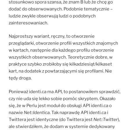
stosunkowo spora szansa, że znam B lub że chcę go
dodać do obserwowanych. Podobnie tematycznie –
ludzie zwykle obserwują ludzi o podobnych
zainteresowaniach.
Najprostszy wariant, ręczny, to otworzenie
przeglądarki, otworzenie profili wszystkich znajomych
w kartach, następnie dla każdego profilu otworzenie
wszystkich obserwowanych. Teoretycznie dobre, w
praktyce szybko zrobiłoby się kilkadziesiąt/kilkaset
kart, na dodatek z powtarzającymi się profilami. Nie
tędy droga.
Ponieważ identi.ca ma API, to postanowiłem sprawdzić,
czy nie uda się lekko sobie pomóc skryptem. Okazało
się, że w Perlu jest moduł do obsługi API identi.ca o
nazwie
Net::Identica
. Tak naprawdę API identi.ca i
Twittera jest identyczne (do Twittera jest
Net::Twitter
),
ale stwierdziłem, że dodam w systemie dedykowany