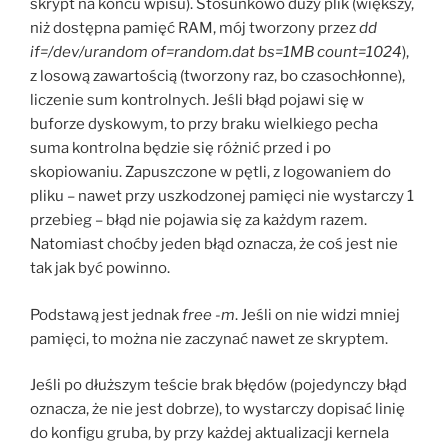
skrypt na końcu wpisu). Stosunkowo duży plik (większy,
niż dostępna pamięć RAM, mój tworzony przez
dd
if=/dev/urandom of=random.dat bs=1MB count=1024
),
z losową zawartością (tworzony raz, bo czasochłonne),
liczenie sum kontrolnych. Jeśli błąd pojawi się w
buforze dyskowym, to przy braku wielkiego pecha
suma kontrolna będzie się różnić przed i po
skopiowaniu. Zapuszczone w pętli, z logowaniem do
pliku – nawet przy uszkodzonej pamięci nie wystarczy 1
przebieg – błąd nie pojawia się za każdym razem.
Natomiast choćby jeden błąd oznacza, że coś jest nie
tak jak być powinno.
Podstawą jest jednak
free -m
. Jeśli on nie widzi mniej
pamięci, to można nie zaczynać nawet ze skryptem.
Jeśli po dłuższym teście brak błędów (pojedynczy błąd
oznacza, że nie jest dobrze), to wystarczy dopisać linię
do konfigu gruba, by przy każdej aktualizacji kernela