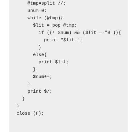
    @tmp=split //;
    $num=0;
    while (@tmp){
      $lit = pop @tmp;
        if ((! $num) && ($lit =="0")){
          print "$lit.";
        }
      else{
        print $lit;
      }
      $num++;
    }
    print $/;
  }
}
close (F);