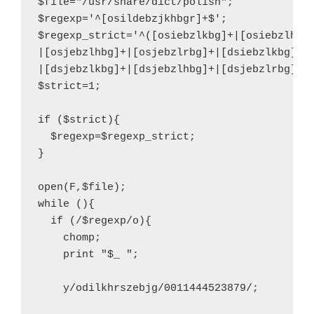
$file="/usr/share/dict/polish";
$regexp='^[osildebzjkhbgr]+$';
$regexp_strict='^([osiebzlkbg]+|[osiebzlhbg
|[osjebzlhbg]+|[osjebzlrbg]+|[dsiebzlkbg]+|
|[dsjebzlkbg]+|[dsjebzlhbg]+|[dsjebzlrbg]+)
$strict=1;
if ($strict){
  $regexp=$regexp_strict;
}
open(F,$file);
while (){
  if (/$regexp/o){
    chomp;
    print "$_ ";
    y/odilkhrszebjg/0011444523879/;