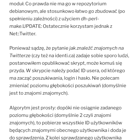
moduł. Co prawda nie ma go w repozytorium
debianowym, ale stosunkowo łatwo go zbudować (po
spełnieniu zależności) z użyciem
dh-perl-
make
.UPDATE: Ostatecznie korzystam jednak z
Net::Twitter.
Ponieważ sądzę, że pytanie
jak znaleźć znajomych na
Twitterze
(czy też na identi.ca) zadaje sobie sporo ludzi,
postanowiłem opublikować skrypt, może komuś się
przyda. W skrypcie należy podać ID usera, od którego
ma zacząć poszukiwania, login i hasło. Nie polecam
zmieniać poziomu głębokości poszukiwań (domyślnie
jest to znajomi znajomych).
Algorytm jest prosty: dopóki nie osiągnie zadanego
poziomu głębokości (domyślnie 2 czyli znajomi
znajomych), to pobierze wszystkie ID użytkowników
będących znajomymi obecnego użytkownika i doda je
do sprawdzenia. Z kolei sprawdzanego użytkownika