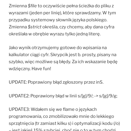
Zmienna
$file
to oczywiście pełna ścieżka do pliku z
wyrazami (jeden per linię), które sprawdzamy. W tym
przypadku systemowy słownik języka polskiego.
Zmienna
$strict
określa, czy chcemy, aby dana cyfra
określała w obrębie wyrazu tylko jedną literę.
Jako wynik otrzymujemy gotowe do wpisania na
kalkulator ciągi cyfr. Skrypcik jest b. prosty, pisany na
szybko, więc możliwe są błędy. Za ich wskazanie będę
wdzięczny. Have fun!
UPDATE: Poprawiony błąd zgłoszony przez inS.
UPDATE2: Poprawiony błąd w linii s/[g]/9/; -> s/[g]/9/g;
UPDATE3: Wdałem się we flame o językach
programowania, co zmobilizowało mnie do lekkiego
sprzątnięcia (tr zamiast kilku s) i optymalizacji kodu (/o)
– jest jakieś 15% szybciej, choć nie o to w tym chodzi.