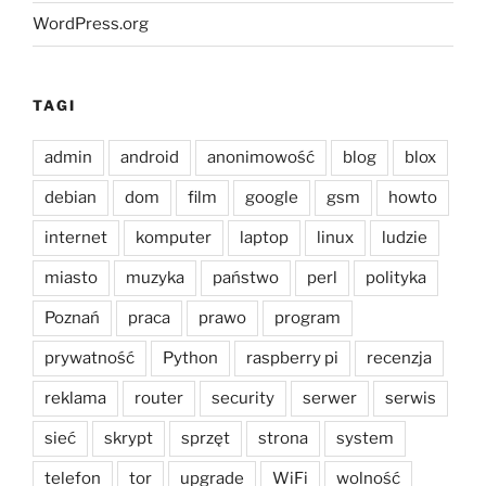
WordPress.org
TAGI
admin
android
anonimowość
blog
blox
debian
dom
film
google
gsm
howto
internet
komputer
laptop
linux
ludzie
miasto
muzyka
państwo
perl
polityka
Poznań
praca
prawo
program
prywatność
Python
raspberry pi
recenzja
reklama
router
security
serwer
serwis
sieć
skrypt
sprzęt
strona
system
telefon
tor
upgrade
WiFi
wolność