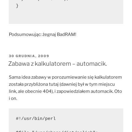
}
Podsumowując: żegnaj BadRAM!
OPUBLIKOWANE
30 GRUDNIA, 2009
W
Zabawa z kalkulatorem – automacik.
Sama idea zabawy w porozumiewanie się kalkulatorem
została przybliżona tutaj (dawniej był w tym miejscu
link, ale obecnie 404), i zapowiedziałem automacik. Oto
i on.
#!/usr/bin/perl