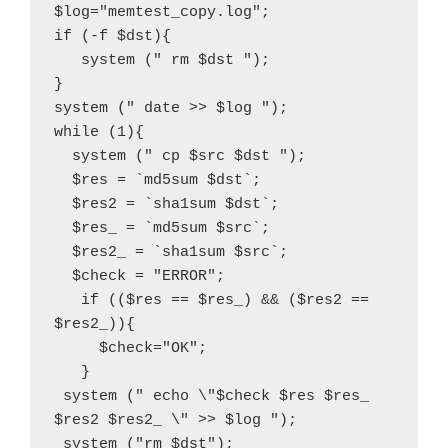
$log="memtest_copy.log";
if (-f $dst){
   system (" rm $dst ");
}
system (" date >> $log ");
while (1){
  system (" cp $src $dst ");
  $res = `md5sum $dst`;
  $res2 = `sha1sum $dst`;
  $res_ = `md5sum $src`;
  $res2_ = `sha1sum $src`;
  $check = "ERROR";
   if (($res == $res_) && ($res2 == 
$res2_)){
     $check="OK";
   }
 system (" echo \"$check $res $res_ 
$res2 $res2_ \" >> $log ");
 system ("rm $dst");