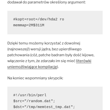
dodawał do parametrów określony argument:
#kopt=root=/dev/hda2 ro 
memmap=2M$311M
Dzięki temu możemy korzystać z dowolnej
(najnowszej!) wersji jądra, bez upierdliwego
patchowania (cóż, patche badram były dość kijowe,
włączenie z tym, że zdarzało im się mieć
literówki
uniemożliwiające kompilację
).
Na koniec wspomniany skrypcik:
#!/usr/bin/perl
$src="/random.dat";
$dst="/tmp/memtest_tmp.dat";