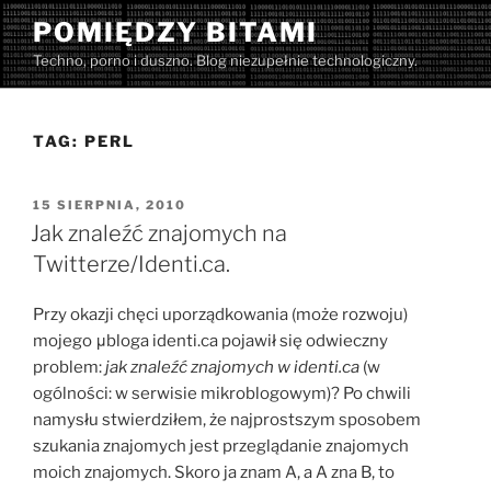
Przejdź
POMIĘDZY BITAMI
do
Techno, porno i duszno. Blog niezupełnie technologiczny.
treści
TAG:
PERL
OPUBLIKOWANE
15 SIERPNIA, 2010
W
Jak znaleźć znajomych na
Twitterze/Identi.ca.
Przy okazji chęci uporządkowania (może rozwoju)
mojego μbloga identi.ca pojawił się odwieczny
problem:
jak znaleźć znajomych w identi.ca
(w
ogólności: w serwisie mikroblogowym)? Po chwili
namysłu stwierdziłem, że najprostszym sposobem
szukania znajomych jest przeglądanie znajomych
moich znajomych. Skoro ja znam A, a A zna B, to