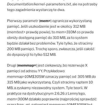
Documentation/kernel-parameters.txt
, ale na potrzeby
tego zagadnienia wystarczą te dwa.
Pierwszy parametr (
mem=
) ogranicza wykorzystaną
pamięć. Jeśli uszkodzenie jest w okolicy 312 MB
(memtest+ prawdę powie), to
mem=310M
co prawda
obniży dostępną pamięć do 310 MB, za to system
będzie działał bez problemów. Tyle tylko, że stracimy
200 MB pamięci. Trochę sporo, zwłaszcza, jeśli całość
do dyspozycji to tylko 512 MB.
Drugi (
memmap=
) jest ciekawszy, bo rezerwuje X
pamięci od adresu YY. Przykładowo
memmap=10M$305M
oznaczy pamięć od 305 MB do
315 MB jako wykorzystaną. Czyli stracimy raptem 10
MB, a zyskamy niezawodny system. Tyle teorii. W
praktyce na dystrybucyjnym 2.6.26 z Lenny’ego,
mem=300M
działało poprawnie (najprościej sprawdzić
przez
free -m
), natomiast
memmap=10M$305M
był