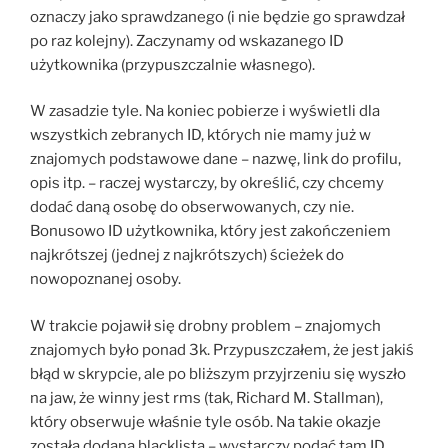
oznaczy jako sprawdzanego (i nie będzie go sprawdzał
po raz kolejny). Zaczynamy od wskazanego ID
użytkownika (przypuszczalnie własnego).
W zasadzie tyle. Na koniec pobierze i wyświetli dla
wszystkich zebranych ID, których nie mamy już w
znajomych podstawowe dane – nazwę, link do profilu,
opis itp. – raczej wystarczy, by określić, czy chcemy
dodać daną osobę do obserwowanych, czy nie.
Bonusowo ID użytkownika, który jest zakończeniem
najkrótszej (jednej z najkrótszych) ścieżek do
nowopoznanej osoby.
W trakcie pojawił się drobny problem – znajomych
znajomych było ponad 3k. Przypuszczałem, że jest jakiś
błąd w skrypcie, ale po bliższym przyjrzeniu się wyszło
na jaw, że winny jest rms (tak, Richard M. Stallman),
który obserwuje właśnie tyle osób. Na takie okazje
została dodana blacklista – wystarczy podać tam ID