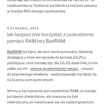
użytkownika na Twitterze (na Identi.ca też) jest zawarta
w feedzie RSS danego użytkownika.
OPUBLIKOWANE
9 STYCZNIA, 2010
W
Jak bezpiecznie korzystać z uszkodzonej
pamięci RAM bez BadRAM.
BadRAM
był fajny, ale jest nieutrzymywany. Ostatnią
działająca u mnie wersja była do kernela 2.6.25.x,
późniejsze, choć istniały (np. dla 2.6.29; dead link), to nie
udało się ich –
wbrew wcześniejszej radości
– zmusić
do poprawnego działania – nadal pojawiały się błędy np.
na liczeniu sum kontrolnych.
Winny w tej maszynie jest ewidentnie RAM, co zostało
już dawno stwierdzone, ale maszyna na tyle
niekrytyczna, że inwestować się nie opłaca (poza tym,