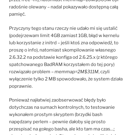
radośnie olewany – nadal pokazywało dostępną całą
pamięć.
Przyczyny tego stanu rzeczy nie udało mi się ustalić
(podejrzewam limit 4GB zamiast 1GB, błąd w kernelu
lub korzystanie z initrd – jeśli ktoś zna odpowiedź, to
proszę o info), natomiast skompilowanie własnego
2.6.32.2 na podstawie konfiga od 2.6.25.x (z którego
spatchowanego BadRAM korzystałem do tej pory)
rozwiązało problem –
memmap=2M$311M
, czyli
wyłączenie tylko 2 MB spowodowało, że system działa
poprawnie.
Ponieważ najłatwiej zaobserwować błędy było
dotychczas na sumach kontrolnych, to testowanie
wykonałem prostym skryptem (brzydki bash
napędzany perlem – pewnie dałoby się prosto
przespisać na gołego basha, ale kto tam ma czas…;