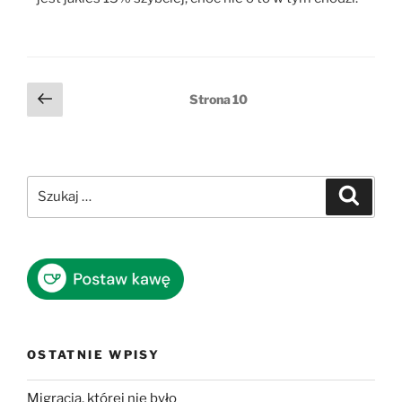
Stronicowanie
Poprzednia
Strona
10
strona
wpisów
Szukaj:
Szukaj
OSTATNIE WPISY
Migracja, której nie było