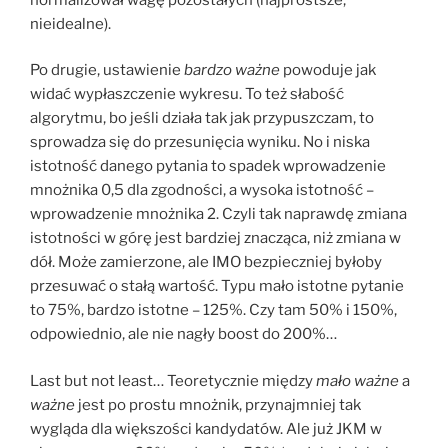
nieidealne).
Po drugie, ustawienie
bardzo ważne
powoduje jak
widać wypłaszczenie wykresu. To też słabość
algorytmu, bo jeśli działa tak jak przypuszczam, to
sprowadza się do przesunięcia wyniku. No i niska
istotność danego pytania to spadek wprowadzenie
mnożnika 0,5 dla zgodności, a wysoka istotność –
wprowadzenie mnożnika 2. Czyli tak naprawdę zmiana
istotności w górę jest bardziej znacząca, niż zmiana w
dół. Może zamierzone, ale IMO bezpieczniej byłoby
przesuwać o stałą wartość. Typu mało istotne pytanie
to 75%, bardzo istotne – 125%. Czy tam 50% i 150%,
odpowiednio, ale nie nagły boost do 200%…
Last but not least… Teoretycznie między
mało ważne
a
ważne
jest po prostu mnożnik, przynajmniej tak
wygląda dla większości kandydatów. Ale już JKM w