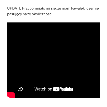
UPDATE Przypomniało mi się, że mam kawałek idealnie
pasujący na tę okoliczność.