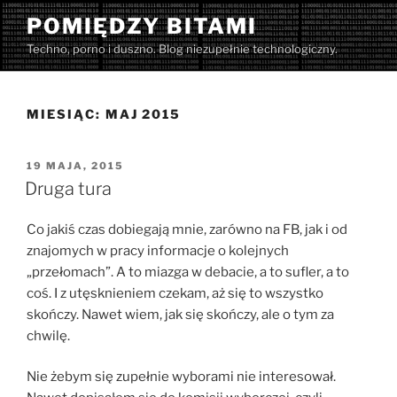
Przejdź
POMIĘDZY BITAMI
do
Techno, porno i duszno. Blog niezupełnie technologiczny.
treści
MIESIĄC:
MAJ 2015
OPUBLIKOWANE
19 MAJA, 2015
W
Druga tura
Co jakiś czas dobiegają mnie, zarówno na FB, jak i od
znajomych w pracy informacje o kolejnych
„przełomach”. A to miazga w debacie, a to sufler, a to
coś. I z utęsknieniem czekam, aż się to wszystko
skończy. Nawet wiem, jak się skończy, ale o tym za
chwilę.
Nie żebym się zupełnie wyborami nie interesował.