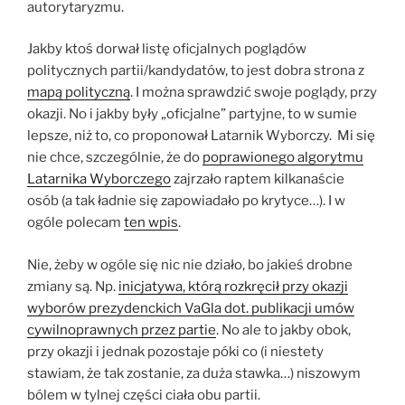
autorytaryzmu.
Jakby ktoś dorwał listę oficjalnych poglądów
politycznych partii/kandydatów, to jest dobra strona z
mapą polityczną
. I można sprawdzić swoje poglądy, przy
okazji. No i jakby były „oficjalne” partyjne, to w sumie
lepsze, niż to, co proponował Latarnik Wyborczy. Mi się
nie chce, szczególnie, że do
poprawionego algorytmu
Latarnika Wyborczego
zajrzało raptem kilkanaście
osób (a tak ładnie się zapowiadało po krytyce…). I w
ogóle polecam
ten wpis
.
Nie, żeby w ogóle się nic nie działo, bo jakieś drobne
zmiany są. Np.
inicjatywa, którą rozkręcił przy okazji
wyborów prezydenckich VaGla dot. publikacji umów
cywilnoprawnych przez partie
. No ale to jakby obok,
przy okazji i jednak pozostaje póki co (i niestety
stawiam, że tak zostanie, za duża stawka…) niszowym
bólem w tylnej części ciała obu partii.