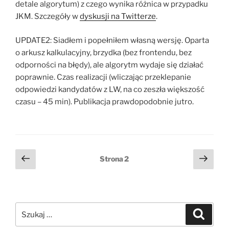
detale algorytum) z czego wynika różnica w przypadku
JKM. Szczegóły w
dyskusji na Twitterze
.
UPDATE2: Siadłem i popełniłem własną wersję. Oparta
o arkusz kalkulacyjny, brzydka (bez frontendu, bez
odporności na błędy), ale algorytm wydaje się działać
poprawnie. Czas realizacji (wliczając przeklepanie
odpowiedzi kandydatów z LW, na co zeszła większość
czasu – 45 min). Publikacja prawdopodobnie jutro.
Stronicowanie
Poprzednia
Nast
Strona
2
strona
stro
wpisów
Szukaj:
Szukaj