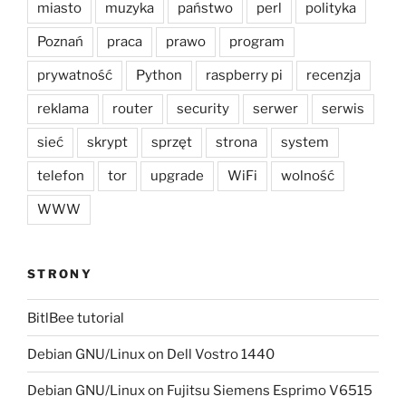
miasto
muzyka
państwo
perl
polityka
Poznań
praca
prawo
program
prywatność
Python
raspberry pi
recenzja
reklama
router
security
serwer
serwis
sieć
skrypt
sprzęt
strona
system
telefon
tor
upgrade
WiFi
wolność
WWW
STRONY
BitlBee tutorial
Debian GNU/Linux on Dell Vostro 1440
Debian GNU/Linux on Fujitsu Siemens Esprimo V6515