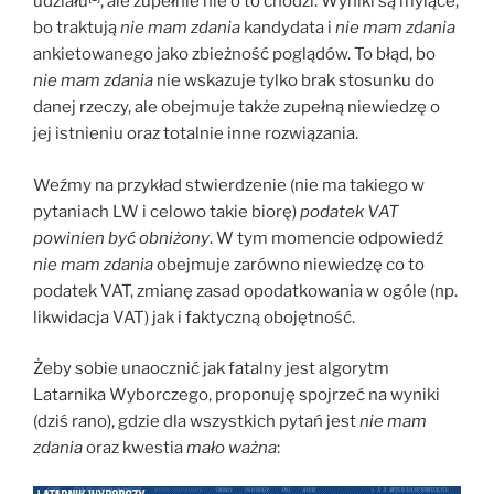
udziału
, ale zupełnie nie o to chodzi. Wyniki są mylące,
bo traktują
nie mam zdania
kandydata i
nie mam zdania
ankietowanego jako zbieżność poglądów. To błąd, bo
nie mam zdania
nie wskazuje tylko brak stosunku do
danej rzeczy, ale obejmuje także zupełną niewiedzę o
jej istnieniu oraz totalnie inne rozwiązania.
Weźmy na przykład stwierdzenie (nie ma takiego w
pytaniach LW i celowo takie biorę)
podatek VAT
powinien być obniżony
. W tym momencie odpowiedź
nie mam zdania
obejmuje zarówno niewiedzę co to
podatek VAT, zmianę zasad opodatkowania w ogóle (np.
likwidacja VAT) jak i faktyczną obojętność.
Żeby sobie unaocznić jak fatalny jest algorytm
Latarnika Wyborczego, proponuję spojrzeć na wyniki
(dziś rano), gdzie dla wszystkich pytań jest
nie mam
zdania
oraz kwestia
mało ważna
: