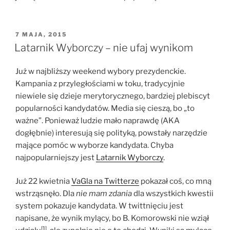
OPUBLIKOWANE
7 MAJA, 2015
W
Latarnik Wyborczy – nie ufaj wynikom
Już w najbliższy weekend wybory prezydenckie.
Kampania z przyległościami w toku, tradycyjnie
niewiele się dzieje merytorycznego, bardziej plebiscyt
popularności kandydatów. Media się cieszą, bo „to
ważne”. Ponieważ ludzie mało naprawdę (AKA
dogłębnie) interesują się polityką, powstały narzędzie
mające pomóc w wyborze kandydata. Chyba
najpopularniejszy jest
Latarnik Wyborczy
.
Już 22 kwietnia
VaGla na Twitterze
pokazał coś, co mną
wstrząsnęło. Dla
nie mam zdania
dla wszystkich kwestii
system pokazuje kandydata. W twittnięciu jest
napisane, że wynik mylący, bo B. Komorowski nie wziął
[1]