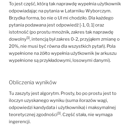
To jest część, którą tak naprawdę wypełnia użytkownik
odpowiadając na pytania w Latarniku Wyborczym.
Brzydka forma, bo nie o UI mi chodziło. Dla każdego
pytania podawana jest odpowiedź [-1, 0, 1] oraz
istotność (po prostu mnożnik, zakres tak naprawdę
[1]
dowolny
, intencją był zakres 0-2, przyjąłem zmianę o
20%, nie musi być równa dla wszystkich pytań). Pola
wypełnione na żółto wypełnia użytkownik (w arkuszu
wypełnione są przykładowymi, losowymi danymi).
Obliczenia wyników
Tu zaszyty jest algorytm. Prosty, bo po prostu jest to
iloczyn uzyskanego wyniku (suma ilorazów wagi,
odpowiedzi kandydata i użytkownika) i maksymalnej
[1]
teoretycznej zgodności
. Część stała, nie wymaga
ingerencji.