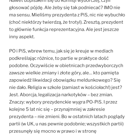
Nawet dopisałem się do komisji wyborczej, czyli
głosować pójdę. Ale żeby się tak podniecać? IMO nie
ma sensu. Mieliśmy prezydenta z PiS, nic nie wybuchło
(choć niektórzy twierdzą, że trotyl). Zresztą, prezydent
to głównie funkcja reprezentacyjna. Ale jest jeszcze
inny aspekt.
PO i PiS, wbrew temu, jak się je kreuje w mediach
podkreślając różnice, to partie w praktyce dość
podobne. Oczywiście w obietnicach przedwyborczych
zawsze wielkie zmiany i złote góry, ale… kto pamięta
zapowiedź likwidacji obowiązku meldunkowego? Się
nie dało. Religia w szkole (zamiast w kościołach!) jest?
Jest. Aborcja, legalizacja narkotyków – bez zmian.
Znaczy: wybory prezydenckie wygra PO-PiS. I przez
kolejne 5 lat nic się – przynajmniej w zakresie
prezydenta – nie zmieni. Bo w ostatnich latach poglądy
partii (w UK, u nas pewnie podobnie; wszystkich partii)
przesunęły się mocno w prawo i w stronę