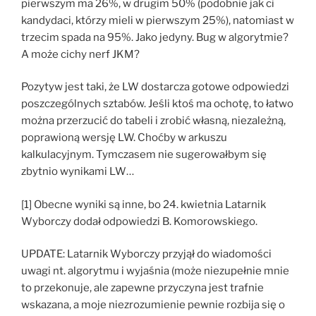
pierwszym ma 26%, w drugim 50% (podobnie jak ci
kandydaci, którzy mieli w pierwszym 25%), natomiast w
trzecim spada na 95%. Jako jedyny. Bug w algorytmie?
A może cichy nerf JKM?
Pozytyw jest taki, że LW dostarcza gotowe odpowiedzi
poszczególnych sztabów. Jeśli ktoś ma ochotę, to łatwo
można przerzucić do tabeli i zrobić własną, niezależną,
poprawioną wersję LW. Choćby w arkuszu
kalkulacyjnym. Tymczasem nie sugerowałbym się
zbytnio wynikami LW…
[1] Obecne wyniki są inne, bo 24. kwietnia Latarnik
Wyborczy dodał odpowiedzi B. Komorowskiego.
UPDATE: Latarnik Wyborczy przyjął do wiadomości
uwagi nt. algorytmu i wyjaśnia (może niezupełnie mnie
to przekonuje, ale zapewne przyczyna jest trafnie
wskazana, a moje niezrozumienie pewnie rozbija się o