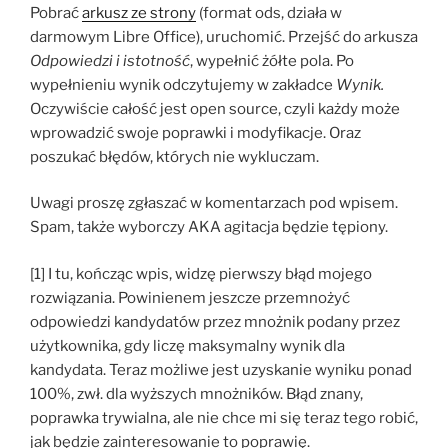
Pobrać
arkusz ze strony
(format ods, działa w
darmowym Libre Office), uruchomić. Przejść do arkusza
Odpowiedzi i istotność
, wypełnić żółte pola. Po
wypełnieniu wynik odczytujemy w zakładce
Wynik.
Oczywiście całość jest open source, czyli każdy może
wprowadzić swoje poprawki i modyfikacje. Oraz
poszukać błędów, których nie wykluczam.
Uwagi proszę zgłaszać w komentarzach pod wpisem.
Spam, także wyborczy AKA agitacja będzie tępiony.
[1] I tu, kończąc wpis, widzę pierwszy błąd mojego
rozwiązania. Powinienem jeszcze przemnożyć
odpowiedzi kandydatów przez mnożnik podany przez
użytkownika, gdy liczę maksymalny wynik dla
kandydata. Teraz możliwe jest uzyskanie wyniku ponad
100%, zwł. dla wyższych mnożników. Błąd znany,
poprawka trywialna, ale nie chce mi się teraz tego robić,
jak będzie zainteresowanie to poprawię.