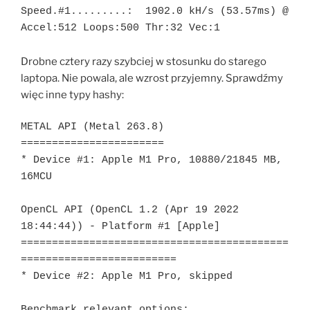
Speed.#1.........:  1902.0 kH/s (53.57ms) @ 
Accel:512 Loops:500 Thr:32 Vec:1
Drobne cztery razy szybciej w stosunku do starego
laptopa. Nie powala, ale wzrost przyjemny. Sprawdźmy
więc inne typy hashy:
METAL API (Metal 263.8)

=======================

* Device #1: Apple M1 Pro, 10880/21845 MB, 
16MCU

OpenCL API (OpenCL 1.2 (Apr 19 2022 
18:44:44)) - Platform #1 [Apple]

===========================================
=========================

* Device #2: Apple M1 Pro, skipped

Benchmark relevant options:
