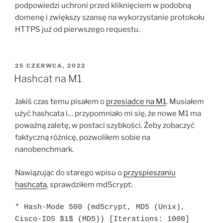
podpowiedzi uchroni przed kliknięciem w podobną
domenę i zwiększy szansę na wykorzystanie protokołu
HTTPS już od pierwszego requestu.
OPUBLIKOWANE
25 CZERWCA, 2022
W
Hashcat na M1
Jakiś czas temu pisałem o
przesiadce na M1
. Musiałem
użyć hashcata i… przypomniało mi się, że nowe M1 ma
poważną zaletę, w postaci szybkości. Żeby zobaczyć
faktyczną różnicę, pozwoliłem sobie na
nanobenchmark.
Nawiązując do starego wpisu o
przyspieszaniu
hashcata
, sprawdziłem md5crypt:
* Hash-Mode 500 (md5crypt, MD5 (Unix), 
Cisco-IOS $1$ (MD5)) [Iterations: 1000]
