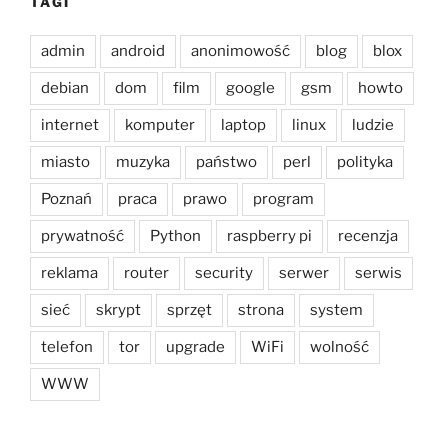
TAGI
admin
android
anonimowość
blog
blox
debian
dom
film
google
gsm
howto
internet
komputer
laptop
linux
ludzie
miasto
muzyka
państwo
perl
polityka
Poznań
praca
prawo
program
prywatność
Python
raspberry pi
recenzja
reklama
router
security
serwer
serwis
sieć
skrypt
sprzęt
strona
system
telefon
tor
upgrade
WiFi
wolność
WWW