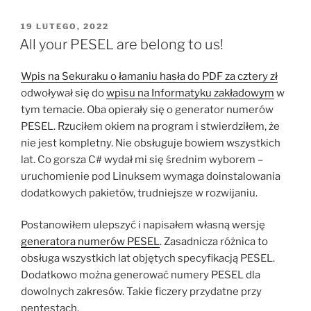
OPUBLIKOWANE
19 LUTEGO, 2022
W
All your PESEL are belong to us!
Wpis na Sekuraku o łamaniu hasła do PDF za cztery zł
odwoływał się do
wpisu na Informatyku zakładowym
w
tym temacie. Oba opierały się o generator numerów
PESEL. Rzuciłem okiem na program i stwierdziłem, że
nie jest kompletny. Nie obsługuje bowiem wszystkich
lat. Co gorsza C# wydał mi się średnim wyborem –
uruchomienie pod Linuksem wymaga doinstalowania
dodatkowych pakietów, trudniejsze w rozwijaniu.
Postanowiłem ulepszyć i napisałem własną wersję
generatora numerów PESEL
. Zasadnicza różnica to
obsługa wszystkich lat objętych specyfikacją PESEL.
Dodatkowo można generować numery PESEL dla
dowolnych zakresów. Takie ficzery przydatne przy
pentestach.