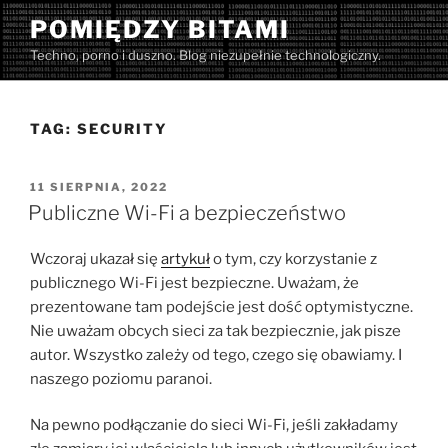
Przejdź
POMIĘDZY BITAMI
do
Techno, porno i duszno. Blog niezupełnie technologiczny.
treści
TAG:
SECURITY
OPUBLIKOWANE
11 SIERPNIA, 2022
W
Publiczne Wi-Fi a bezpieczeństwo
Wczoraj ukazał się
artykuł
o tym, czy korzystanie z
publicznego Wi-Fi jest bezpieczne. Uważam, że
prezentowane tam podejście jest dość optymistyczne.
Nie uważam obcych sieci za tak bezpiecznie, jak pisze
autor. Wszystko zależy od tego, czego się obawiamy. I
naszego poziomu paranoi.
Na pewno podłączanie do sieci Wi-Fi, jeśli zakładamy