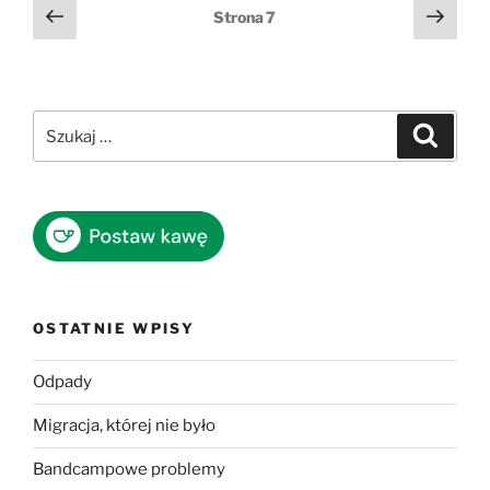
Stronicowanie
Poprzednia
Nast
Strona
7
strona
stro
wpisów
Szukaj:
Szukaj
OSTATNIE WPISY
Odpady
Migracja, której nie było
Bandcampowe problemy