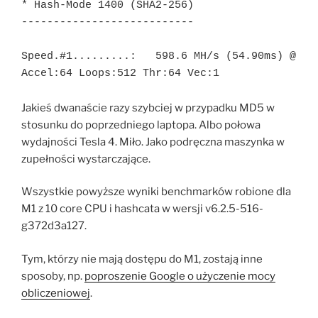
* Hash-Mode 1400 (SHA2-256)

---------------------------

Speed.#1.........:   598.6 MH/s (54.90ms) @ 
Accel:64 Loops:512 Thr:64 Vec:1
Jakieś dwanaście razy szybciej w przypadku MD5 w
stosunku do poprzedniego laptopa. Albo połowa
wydajności Tesla 4. Miło. Jako podręczna maszynka w
zupełności wystarczające.
Wszystkie powyższe wyniki benchmarków robione dla
M1 z 10 core CPU i hashcata w wersji v6.2.5-516-
g372d3a127.
Tym, którzy nie mają dostępu do M1, zostają inne
sposoby, np.
poproszenie Google o użyczenie mocy
obliczeniowej
.