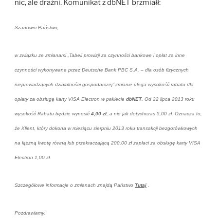
nic, ale drażni. Komunikat z dbNET brzmiałł:
Szanowni Państwo,
w związku ze zmianami „Tabeli prowizji za czynności bankowe i opłat za inne
czynności wykonywane przez Deutsche Bank PBC S.A. – dla osób fizycznych
nieprowadzących działalności gospodarczej” zmianie ulega wysokość rabatu dla
opłaty za obsługę karty VISA Electron w pakiecie
dbNET
. Od 22 lipca 2013 roku
wysokość Rabatu będzie wynosić
4,00 zł
, a nie jak dotychczas 5,00 zł. Oznacza to,
że Klient, który dokona w miesiącu sierpniu 2013 roku transakcji bezgotówkowych
na łączną kwotę równą lub przekraczającą 200,00 zł zapłaci za obsługę karty VISA
Electron 1,00 zł.
Szczegółowe informacje o zmianach znajdą Państwo
Tutaj
.
Pozdrawiamy,