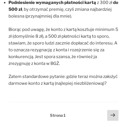
Podniesienie wymaganych płatności kartą
z 300 zł
do
500 zł
, by otrzymać premię, czyli zmiana najbardziej
bolesna (przynajmniej dla mnie).
Biorąc pod uwagę, że konto z kartą kosztuje minimum 5
zł (domyślnie 8 zł), a 500 zł płatności kartą to sporo,
stawiam, że sporo ludzi zacznie dopłacać do interesu. A
to oznacza rezygnację z konta i rozejrzenie się za
konkurencją. Jest spora szansa, że również ja
zrezygnuję z konta w BGŻ.
Zatem standardowe pytanie: gdzie teraz można założyć
darmowe konto z kartą (najlepiej niezbliżeniową)?
Stronicowanie
Nast
Strona
1
stro
wpisów