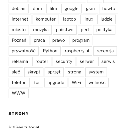
debian
dom
film
google
gsm
howto
internet
komputer
laptop
linux
ludzie
miasto
muzyka
państwo
perl
polityka
Poznań
praca
prawo
program
prywatność
Python
raspberry pi
recenzja
reklama
router
security
serwer
serwis
sieć
skrypt
sprzęt
strona
system
telefon
tor
upgrade
WiFi
wolność
WWW
STRONY
BitlBee tutorial