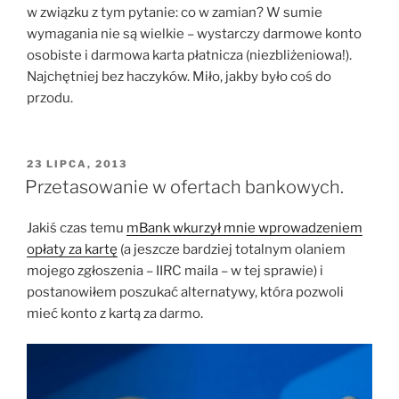
w związku z tym pytanie: co w zamian? W sumie
wymagania nie są wielkie – wystarczy darmowe konto
osobiste i darmowa karta płatnicza (niezbliżeniowa!).
Najchętniej bez haczyków. Miło, jakby było coś do
przodu.
OPUBLIKOWANE
23 LIPCA, 2013
W
Przetasowanie w ofertach bankowych.
Jakiś czas temu
mBank wkurzył mnie wprowadzeniem
opłaty za kartę
(a jeszcze bardziej totalnym olaniem
mojego zgłoszenia – IIRC maila – w tej sprawie) i
postanowiłem poszukać alternatywy, która pozwoli
mieć konto z kartą za darmo.