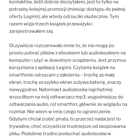
kontaktów. Jeśli dobrze doczytałem, jest to tylko na
potrzeby kolejnej promocji (miesiąc dostępu do pełnej
oferty Legimi), ale wtedy odrzuciło skutecznie. Tym
razem wizja trzech książek przeważyła i
zarejestrowałem się.
Oczywiście rozczarowało mnie to, że nie mogę po
prostu pobrać plików z ebookiem lub audiobookiem na
komputer i użyć w dowolnym urządzeniu. Jest przymus
korzystania z aplikacji Legimi. Czytanie książek na
smartfonie odrzucam z założenia – trochę za mały
ekran, trochę za szybko ekran zużywa baterię, znaczy
niewygodnie. Natomiast audiobooka najchętniej
wrzuciłbym na mój odtwarzacz mp3, wygodniejszy do
odtwarzania audio, niż smartfon, głównie ze względu na
rozmiar. Nie wiem w imię czego to ograniczenie.
Gdybym chciał zrobić pirata, to przecież nadal jest to
trywialne, choć oczywiście trudniejsze od skopiowania
pliku. Podobnie trudno posłuchać audiobooka w