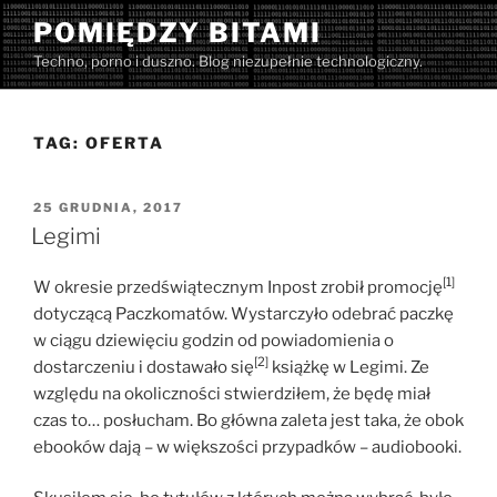
Przejdź
POMIĘDZY BITAMI
do
Techno, porno i duszno. Blog niezupełnie technologiczny.
treści
TAG:
OFERTA
OPUBLIKOWANE
25 GRUDNIA, 2017
W
Legimi
[1]
W okresie przedświątecznym Inpost zrobił promocję
dotyczącą Paczkomatów. Wystarczyło odebrać paczkę
w ciągu dziewięciu godzin od powiadomienia o
[2]
dostarczeniu i dostawało się
książkę w Legimi. Ze
względu na okoliczności stwierdziłem, że będę miał
czas to… posłucham. Bo główna zaleta jest taka, że obok
ebooków dają – w większości przypadków – audiobooki.