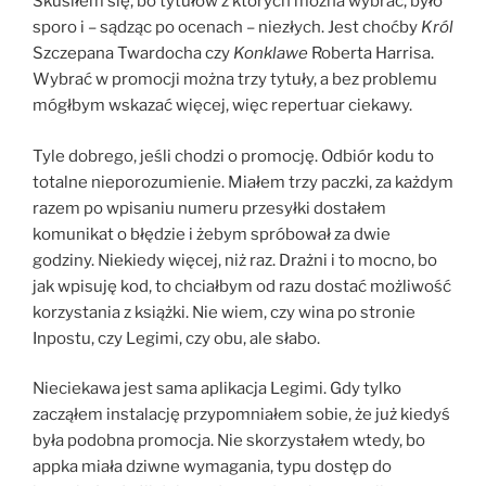
Skusiłem się, bo tytułów z których można wybrać, było
sporo i – sądząc po ocenach – niezłych. Jest choćby
Król
Szczepana Twardocha czy
Konklawe
Roberta Harrisa.
Wybrać w promocji można trzy tytuły, a bez problemu
mógłbym wskazać więcej, więc repertuar ciekawy.
Tyle dobrego, jeśli chodzi o promocję. Odbiór kodu to
totalne nieporozumienie. Miałem trzy paczki, za każdym
razem po wpisaniu numeru przesyłki dostałem
komunikat o błędzie i żebym spróbował za dwie
godziny. Niekiedy więcej, niż raz. Drażni i to mocno, bo
jak wpisuję kod, to chciałbym od razu dostać możliwość
korzystania z książki. Nie wiem, czy wina po stronie
Inpostu, czy Legimi, czy obu, ale słabo.
Nieciekawa jest sama aplikacja Legimi. Gdy tylko
zacząłem instalację przypomniałem sobie, że już kiedyś
była podobna promocja. Nie skorzystałem wtedy, bo
appka miała dziwne wymagania, typu dostęp do