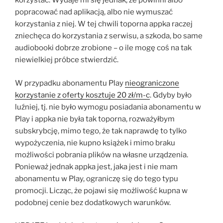
korzystać. Wydaje mi się jednak, że powinni albo
popracować nad aplikacją, albo nie wymuszać
korzystania z niej. W tej chwili toporna appka raczej
zniechęca do korzystania z serwisu, a szkoda, bo same
audiobooki dobrze zrobione – o ile mogę coś na tak
niewielkiej próbce stwierdzić.
W przypadku abonamentu Play
nieograniczone
korzystanie z oferty kosztuje 20 zł/m-c
. Gdyby było
luźniej, tj. nie było wymogu posiadania abonamentu w
Play i appka nie była tak toporna, rozważyłbym
subskrybcję, mimo tego, że tak naprawdę to tylko
wypożyczenia, nie kupno książek i mimo braku
możliwości pobrania plików na własne urządzenia.
Ponieważ jednak appka jest, jaka jest i nie mam
abonamentu w Play, ograniczę się do tego typu
promocji. Licząc, że pojawi się możliwość kupna w
podobnej cenie bez dodatkowych warunków.