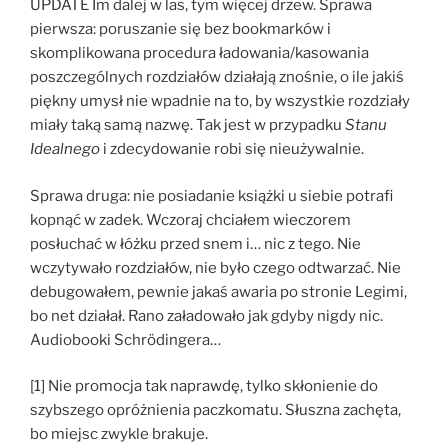
UPDATE Im dalej w las, tym więcej drzew. Sprawa
pierwsza: poruszanie się bez bookmarków i
skomplikowana procedura ładowania/kasowania
poszczególnych rozdziałów działają znośnie, o ile jakiś
piękny umysł nie wpadnie na to, by wszystkie rozdziały
miały taką samą nazwę. Tak jest w przypadku
Stanu
Idealnego
i zdecydowanie robi się nieużywalnie.
Sprawa druga: nie posiadanie książki u siebie potrafi
kopnąć w zadek. Wczoraj chciałem wieczorem
posłuchać w łóżku przed snem i… nic z tego. Nie
wczytywało rozdziałów, nie było czego odtwarzać. Nie
debugowałem, pewnie jakaś awaria po stronie Legimi,
bo net działał. Rano załadowało jak gdyby nigdy nic.
Audiobooki Schrödingera…
[1] Nie promocja tak naprawdę, tylko skłonienie do
szybszego opróżnienia paczkomatu. Słuszna zachęta,
bo miejsc zwykle brakuje.