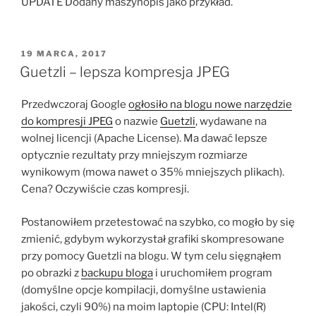
UPDATE Dodany maszynopis jako przykład.
OPUBLIKOWANE
19 MARCA, 2017
W
Guetzli – lepsza kompresja JPEG
Przedwczoraj Google
ogłosiło na blogu nowe narzędzie
do kompresji JPEG
o nazwie
Guetzli
, wydawane na
wolnej licencji (Apache License). Ma dawać lepsze
optycznie rezultaty przy mniejszym rozmiarze
wynikowym (mowa nawet o 35% mniejszych plikach).
Cena? Oczywiście czas kompresji.
Postanowiłem przetestować na szybko, co mogło by się
zmienić, gdybym wykorzystał grafiki skompresowane
przy pomocy Guetzli na blogu. W tym celu sięgnąłem
po obrazki z
backupu bloga
i uruchomiłem program
(domyślne opcje kompilacji, domyślne ustawienia
jakości, czyli 90%) na moim laptopie (CPU: Intel(R)