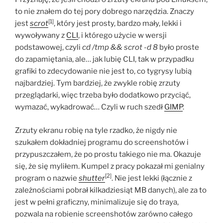
to nie znałem do tej pory dobrego narzędzia. Znaczy
[1]
jest
scrot
, który jest prosty, bardzo mały, lekki i
wywoływany z
CLI
, i którego użycie w wersji
podstawowej, czyli
cd /tmp && scrot -d 8
było proste
do zapamiętania, ale… jak lubię CLI, tak w przypadku
grafiki to zdecydowanie nie jest to, co tygrysy lubią
najbardziej. Tym bardziej, że zwykle robię zrzuty
przeglądarki, więc trzeba było dodatkowo przyciąć,
wymazać, wykadrować… Czyli w ruch szedł
GIMP
.
Zrzuty ekranu robię na tyle rzadko, że nigdy nie
szukałem dokładniej programu do screenshotów i
przypuszczałem, że po prostu takiego nie ma. Okazuje
się, że się myliłem. Kumpel z pracy pokazał mi genialny
[2]
program o nazwie
shutter
. Nie jest lekki (łącznie z
zależnościami pobrał kilkadziesiąt MB danych), ale za to
jest w pełni graficzny, minimalizuje się do traya,
pozwala na robienie screenshotów zarówno całego