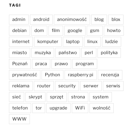
TAGI
admin
android
anonimowość
blog
blox
debian
dom
film
google
gsm
howto
internet
komputer
laptop
linux
ludzie
miasto
muzyka
państwo
perl
polityka
Poznań
praca
prawo
program
prywatność
Python
raspberry pi
recenzja
reklama
router
security
serwer
serwis
sieć
skrypt
sprzęt
strona
system
telefon
tor
upgrade
WiFi
wolność
WWW