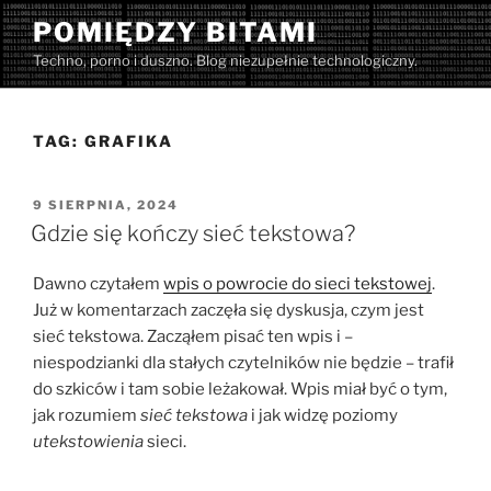
Przejdź
POMIĘDZY BITAMI
do
Techno, porno i duszno. Blog niezupełnie technologiczny.
treści
TAG:
GRAFIKA
OPUBLIKOWANE
9 SIERPNIA, 2024
W
Gdzie się kończy sieć tekstowa?
Dawno czytałem
wpis o powrocie do sieci tekstowej
.
Już w komentarzach zaczęła się dyskusja, czym jest
sieć tekstowa. Zacząłem pisać ten wpis i –
niespodzianki dla stałych czytelników nie będzie – trafił
do szkiców i tam sobie leżakował. Wpis miał być o tym,
jak rozumiem
sieć tekstowa
i jak widzę poziomy
utekstowienia
sieci.