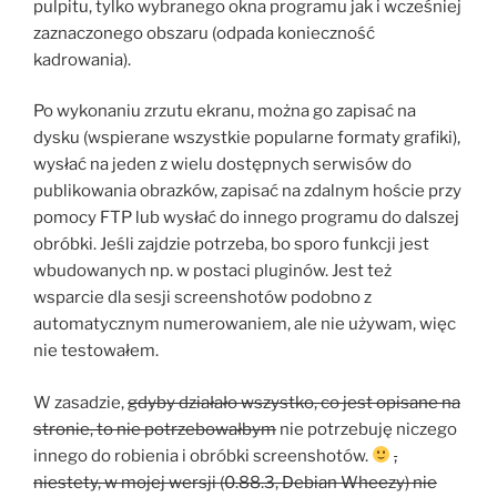
pulpitu, tylko wybranego okna programu jak i wcześniej
zaznaczonego obszaru (odpada konieczność
kadrowania).
Po wykonaniu zrzutu ekranu, można go zapisać na
dysku (wspierane wszystkie popularne formaty grafiki),
wysłać na jeden z wielu dostępnych serwisów do
publikowania obrazków, zapisać na zdalnym hoście przy
pomocy FTP lub wysłać do innego programu do dalszej
obróbki. Jeśli zajdzie potrzeba, bo sporo funkcji jest
wbudowanych np. w postaci pluginów. Jest też
wsparcie dla sesji screenshotów podobno z
automatycznym numerowaniem, ale nie używam, więc
nie testowałem.
W zasadzie,
gdyby działało wszystko, co jest opisane na
stronie, to nie potrzebowałbym
nie potrzebuję niczego
innego do robienia i obróbki screenshotów.
,
niestety, w mojej wersji (0.88.3, Debian Wheezy) nie