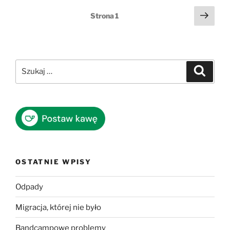
Stronicowanie
Nast
Strona
1
stro
wpisów
Szukaj:
Szukaj
OSTATNIE WPISY
Odpady
Migracja, której nie było
Bandcampowe problemy