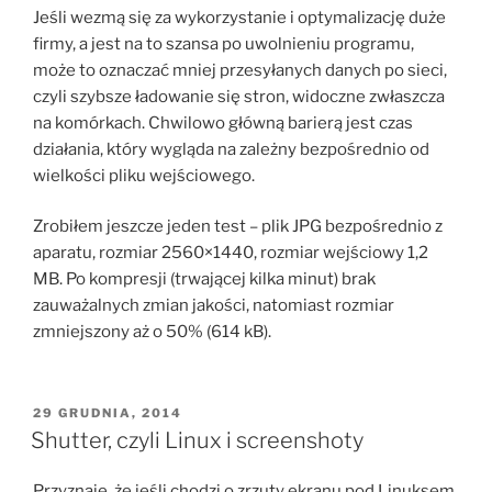
Jeśli wezmą się za wykorzystanie i optymalizację duże
firmy, a jest na to szansa po uwolnieniu programu,
może to oznaczać mniej przesyłanych danych po sieci,
czyli szybsze ładowanie się stron, widoczne zwłaszcza
na komórkach. Chwilowo główną barierą jest czas
działania, który wygląda na zależny bezpośrednio od
wielkości pliku wejściowego.
Zrobiłem jeszcze jeden test – plik JPG bezpośrednio z
aparatu, rozmiar 2560×1440, rozmiar wejściowy 1,2
MB. Po kompresji (trwającej kilka minut) brak
zauważalnych zmian jakości, natomiast rozmiar
zmniejszony aż o 50% (614 kB).
OPUBLIKOWANE
29 GRUDNIA, 2014
W
Shutter, czyli Linux i screenshoty
Przyznaję, że jeśli chodzi o zrzuty ekranu pod Linuksem,