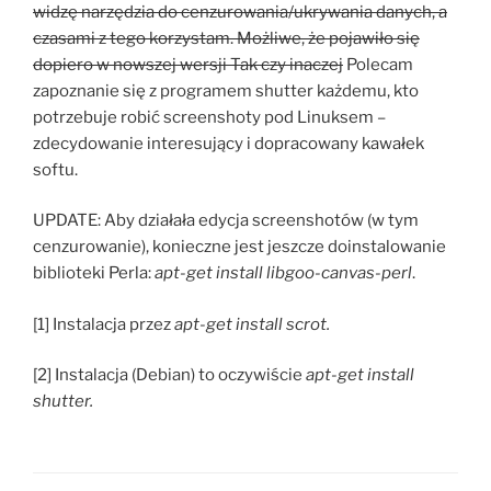
widzę narzędzia do cenzurowania/ukrywania danych, a
czasami z tego korzystam. Możliwe, że pojawiło się
dopiero w nowszej wersji Tak czy inaczej
Polecam
zapoznanie się z programem shutter każdemu, kto
potrzebuje robić screenshoty pod Linuksem –
zdecydowanie interesujący i dopracowany kawałek
softu.
UPDATE: Aby działała edycja screenshotów (w tym
cenzurowanie), konieczne jest jeszcze doinstalowanie
biblioteki Perla:
apt-get install libgoo-canvas-perl
.
[1] Instalacja przez
apt-get install scrot.
[2] Instalacja (Debian) to oczywiście
apt-get install
shutter.