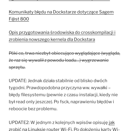
Komunikaty błędu na Dockstarze dotyczące Sagem
F@st 800
Opis przygotowania środowiska do crosskompilacji i
zrobienia nowszego kernela dla Dockstara
Póki co, trwa niezbyt obiecująco wyglądające (wygląda,
że raz się wywalił z powodu loadu…) wygrzewanie
sprzętu.
UPDATE: Jednak działa stabilnie od blisko dwóch
tygodni. Prawdopodobna przyczyna ww. wywałki –
błędy filesystemu (pewnie z czasu instalacji, kiedy nie
był read only jeszcze). Po fsck, naprawieniu błędów i
reboocie bez problemu.
UPDATE2: W jednym z kolejnych wpisów opisuję
jak
zrobić na Linuksie router Wi-Fi
. Po dołożeniu karty Wi-