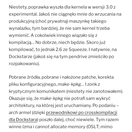
Niestety, poprawka wyszła dla kernela w wersji 3.0 z
experimental. Jakoś nie ciągnęło mnie do wrzucania na
produkcyjną (choć prywatną) maszynkę takiego
wynalazku, tym bardziej, że nie sam kernel trzeba
wymienić. A cokolwiek innego wiązało się z
kompilacją… No dobrze, niech będzie. Skoro już
kompilować, to jednak 2.6 ze Squeeze. I natywnie, na
Dockstarze (jakoś się na tym pendrive zmieściło po
rozpakowaniu).
Pobrane źródła, pobrane i nałożone patche, korekta
pliku konfiguracyjnego,
make-kpkg
… I zonk z
kryptycznym komunikatem (niestety nie zanotowałem).
Okazuje się, że
make-kpkg
nie potrafi sam wykryć
architektury, na której jest uruchamiany. Po podaniu
–
arch armel
(dzięki
przewodnikowi po crosskompilacji
dla Dockstara
) poszło dalej, choć niewiele. Tym razem
winne
lzma
i
cannot allocate memory
(OSLT; mimo