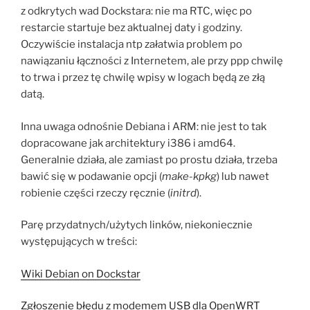
z odkrytych wad Dockstara: nie ma RTC, więc po
restarcie startuje bez aktualnej daty i godziny.
Oczywiście instalacja ntp załatwia problem po
nawiązaniu łączności z Internetem, ale przy ppp chwilę
to trwa i przez tę chwilę wpisy w logach będą ze złą
datą.
Inna uwaga odnośnie Debiana i ARM: nie jest to tak
dopracowane jak architektury i386 i amd64.
Generalnie działa, ale zamiast po prostu działa, trzeba
bawić się w podawanie opcji (
make-kpkg
) lub nawet
robienie części rzeczy ręcznie (
initrd
).
Parę przydatnych/użytych linków, niekoniecznie
występujących w treści:
Wiki Debian on Dockstar
Zgłoszenie błędu z modemem USB dla OpenWRT