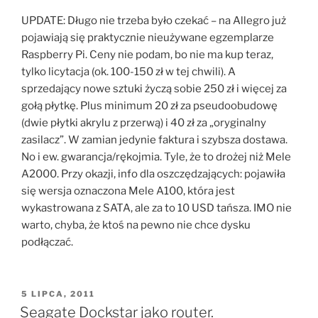
UPDATE: Długo nie trzeba było czekać – na Allegro już
pojawiają się praktycznie nieużywane egzemplarze
Raspberry Pi. Ceny nie podam, bo nie ma kup teraz,
tylko licytacja (ok. 100-150 zł w tej chwili). A
sprzedający nowe sztuki życzą sobie 250 zł i więcej za
gołą płytkę. Plus minimum 20 zł za pseudoobudowę
(dwie płytki akrylu z przerwą) i 40 zł za „oryginalny
zasilacz”. W zamian jedynie faktura i szybsza dostawa.
No i ew. gwarancja/rękojmia. Tyle, że to drożej niż Mele
A2000. Przy okazji, info dla oszczędzających: pojawiła
się wersja oznaczona Mele A100, która jest
wykastrowana z SATA, ale za to 10 USD tańsza. IMO nie
warto, chyba, że ktoś na pewno nie chce dysku
podłączać.
OPUBLIKOWANE
5 LIPCA, 2011
W
Seagate Dockstar jako router.