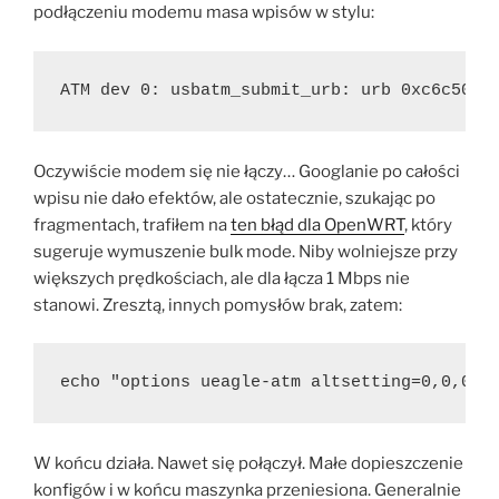
podłączeniu modemu masa wpisów w stylu:
ATM dev 0: usbatm_submit_urb: urb 0xc6c50b4
Oczywiście modem się nie łączy… Googlanie po całości
wpisu nie dało efektów, ale ostatecznie, szukając po
fragmentach, trafiłem na
ten błąd dla OpenWRT
, który
sugeruje wymuszenie bulk mode. Niby wolniejsze przy
większych prędkościach, ale dla łącza 1 Mbps nie
stanowi. Zresztą, innych pomysłów brak, zatem:
echo "options ueagle-atm altsetting=0,0,0,0
W końcu działa. Nawet się połączył. Małe dopieszczenie
konfigów i w końcu maszynka przeniesiona. Generalnie