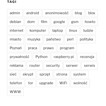
TAGI
admin
android
anonimowość
blog
blox
debian
dom
film
google
gsm
howto
internet
komputer
laptop
linux
ludzie
miasto
muzyka
państwo
perl
polityka
Poznań
praca
prawo
program
prywatność
Python
raspberry pi
recenzja
reklama
router
security
serwer
serwis
sieć
skrypt
sprzęt
strona
system
telefon
tor
upgrade
WiFi
wolność
WWW