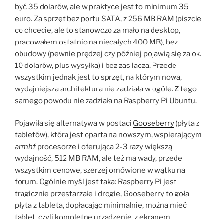
być 35 dolarów, ale w praktyce jest to minimum 35
euro. Za sprzęt bez portu SATA, z 256 MB RAM (piszcie
co chcecie, ale to stanowczo za mało na desktop,
pracowałem ostatnio na niecałych 400 MB), bez
obudowy (pewnie prędzej czy później pojawią się za ok.
10 dolarów, plus wysyłka) i bez zasilacza. Przede
wszystkim jednak jest to sprzęt, na którym nowa,
wydajniejsza architektura nie zadziała w ogóle. Z tego
samego powodu nie zadziała na Raspberry Pi Ubuntu.
Pojawiła się alternatywa w postaci
Gooseberry
(płyta z
tabletów), która jest oparta na nowszym, wspierającym
armhf
procesorze i oferująca 2-3 razy większą
wydajność, 512 MB RAM, ale też ma wady, przede
wszystkim cenowe, szerzej omówione w wątku na
forum. Ogólnie myśl jest taka: Raspberry Pi jest
tragicznie przestarzałe i drogie, Gooseberry to goła
płyta z tableta, dopłacając minimalnie, można mieć
tablet, czyli kompletne urządzenie, z ekranem,