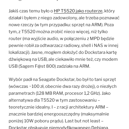
Jakiś czas temu było o
HP T5520 jako routerze
, który
działał i byłem z niego zadowolony, ale trzeba poznawać
nowe rzeczy (w tym przypadku: sprzęt na ARM). Poza
tym, z T5520 można zrobić nieco więcej, niż tylko
router (ma wyjście audio, w połączeniu z MPD będzie
pewnie robił za odtwarzacz radiowy, shell i NAS w innej
lokalizacji). Jasne, mogłem dołożyć do Dockstara kartę
dźwiękową na USB, ale ciekawiło mnie też, czy modem
USB (Sagem F@st 800) zadziała na ARM.
Wybór padł na Seagate Dockstar, bo był to tani sprzęt
(wówczas ~100 zł, obecnie dwa razy drożej), o niezłych
parametrach (128 MB RAM, procesor 1,2 GHz). Jako
alternatywa dla T5520 w tym zastosowaniu –
teoretycznie idealny. I – z racji architektury ARM –
znacznie bardziej energooszczędny (maksymalnie
poniżej 10W poboru prądu). Last but not least –
Dockstar obsługuje niemodyfikowanego Debiana
.