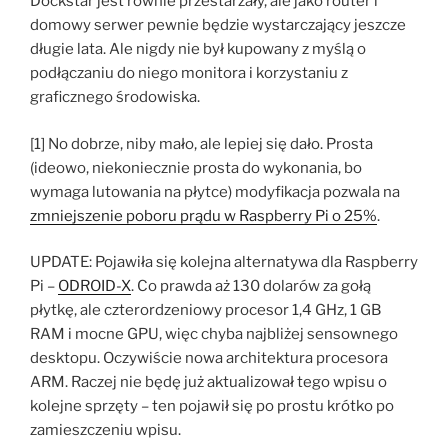
Dockstar jest równie przestarzały, ale jako router i
domowy serwer pewnie będzie wystarczający jeszcze
długie lata. Ale nigdy nie był kupowany z myślą o
podłączaniu do niego monitora i korzystaniu z
graficznego środowiska.
[1] No dobrze, niby mało, ale lepiej się dało. Prosta
(ideowo, niekoniecznie prosta do wykonania, bo
wymaga lutowania na płytce) modyfikacja pozwala na
zmniejszenie poboru prądu w Raspberry Pi o 25%
.
UPDATE: Pojawiła się kolejna alternatywa dla Raspberry
Pi –
ODROID-X
. Co prawda aż 130 dolarów za gołą
płytkę, ale czterordzeniowy procesor 1,4 GHz, 1 GB
RAM i mocne GPU, więc chyba najbliżej sensownego
desktopu. Oczywiście nowa architektura procesora
ARM. Raczej nie będę już aktualizował tego wpisu o
kolejne sprzęty – ten pojawił się po prostu krótko po
zamieszczeniu wpisu.