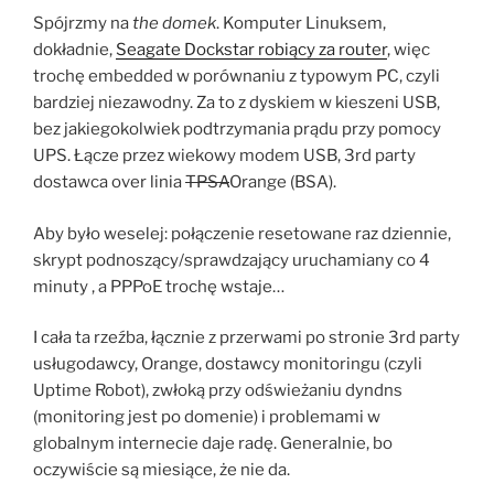
Spójrzmy na
the domek
. Komputer Linuksem,
dokładnie,
Seagate Dockstar robiący za router
, więc
trochę embedded w porównaniu z typowym PC, czyli
bardziej niezawodny. Za to z dyskiem w kieszeni USB,
bez jakiegokolwiek podtrzymania prądu przy pomocy
UPS. Łącze przez wiekowy modem USB, 3rd party
dostawca over linia
TPSA
Orange (BSA).
Aby było weselej: połączenie resetowane raz dziennie,
skrypt podnoszący/sprawdzający uruchamiany co 4
minuty , a PPPoE trochę wstaje…
I cała ta rzeźba, łącznie z przerwami po stronie 3rd party
usługodawcy, Orange, dostawcy monitoringu (czyli
Uptime Robot), zwłoką przy odświeżaniu dyndns
(monitoring jest po domenie) i problemami w
globalnym internecie daje radę. Generalnie, bo
oczywiście są miesiące, że nie da.