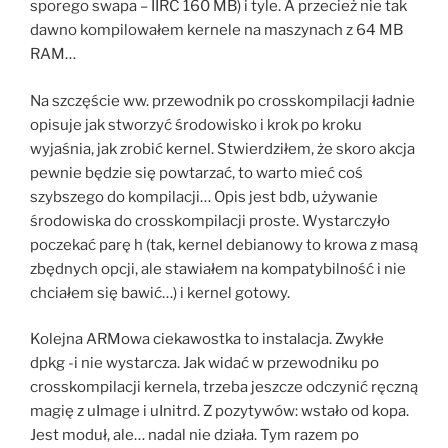
sporego swapa – IIRC 160 MB) i tyle. A przecież nie tak
dawno kompilowałem kernele na maszynach z 64 MB
RAM…
Na szczęście ww. przewodnik po crosskompilacji ładnie
opisuje jak stworzyć środowisko i krok po kroku
wyjaśnia, jak zrobić kernel. Stwierdziłem, że skoro akcja
pewnie będzie się powtarzać, to warto mieć coś
szybszego do kompilacji… Opis jest bdb, używanie
środowiska do crosskompilacji proste. Wystarczyło
poczekać parę h (tak, kernel debianowy to krowa z masą
zbędnych opcji, ale stawiałem na kompatybilność i nie
chciałem się bawić…) i kernel gotowy.
Kolejna ARMowa ciekawostka to instalacja. Zwykłe
dpkg -i nie wystarcza. Jak widać w przewodniku po
crosskompilacji kernela, trzeba jeszcze odczynić ręczną
magię z uImage i uInitrd. Z pozytywów: wstało od kopa.
Jest moduł, ale… nadal nie działa. Tym razem po