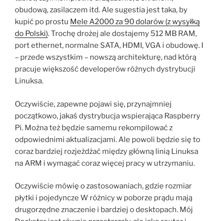
obudową, zasilaczem itd. Ale sugestia jest taka, by
kupić po prostu
Mele A2000 za 90 dolarów (z wysyłką
do Polski)
. Trochę drożej ale dostajemy 512 MB RAM,
port ethernet, normalne SATA, HDMI, VGA i obudowę. I
– przede wszystkim – nowszą architekturę, nad którą
pracuje większość developerów różnych dystrybucji
Linuksa.
Oczywiście, zapewne pojawi się, przynajmniej
początkowo, jakaś dystrybucja wspierająca Raspberry
Pi. Można też będzie samemu rekompilować z
odpowiednimi aktualizacjami. Ale powoli będzie się to
coraz bardziej rozjeżdżać między główną linią Linuksa
na ARM i wymagać coraz więcej pracy w utrzymaniu.
Oczywiście mówię o zastosowaniach, gdzie rozmiar
płytki i pojedyncze W różnicy w poborze prądu mają
drugorzędne znaczenie i bardziej o desktopach. Mój