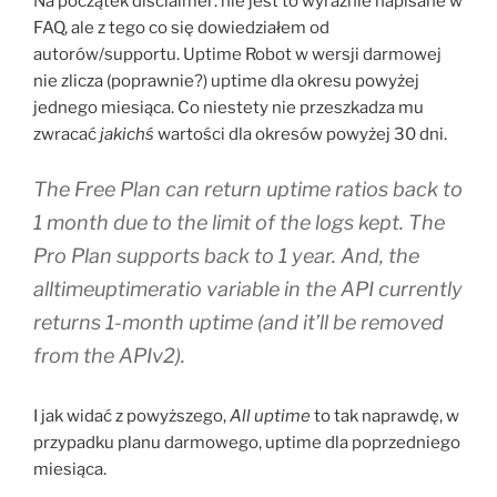
Na początek disclaimer: nie jest to wyraźnie napisane w
FAQ, ale z tego co się dowiedziałem od
autorów/supportu. Uptime Robot w wersji darmowej
nie zlicza (poprawnie?) uptime dla okresu powyżej
jednego miesiąca. Co niestety nie przeszkadza mu
zwracać
jakichś
wartości dla okresów powyżej 30 dni.
The Free Plan can return uptime ratios back to
1 month due to the limit of the logs kept. The
Pro Plan supports back to 1 year. And, the
alltimeuptimeratio variable in the API currently
returns 1-month uptime (and it’ll be removed
from the APIv2).
I jak widać z powyższego,
All uptime
to tak naprawdę, w
przypadku planu darmowego, uptime dla poprzedniego
miesiąca.