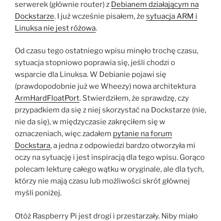
serwerek (głównie router) z
Debianem działającym na
Dockstarze
. I już wcześnie pisałem, że
sytuacja ARM i
Linuksa nie jest różowa
.
Od czasu tego ostatniego wpisu minęło trochę czasu,
sytuacja stopniowo poprawia się, jeśli chodzi o
wsparcie dla Linuksa. W Debianie pojawi się
(prawdopodobnie już we Wheezy) nowa architektura
ArmHardFloatPort
. Stwierdziłem, że sprawdzę, czy
przypadkiem da się z niej skorzystać na Dockstarze (nie,
nie da się), w międzyczasie zakręciłem się w
oznaczeniach, więc zadałem
pytanie na forum
Dockstara
, a jedna z odpowiedzi bardzo otworzyła mi
oczy na sytuację i jest inspiracją dla tego wpisu. Gorąco
polecam lekturę całego wątku w oryginale, ale dla tych,
którzy nie mają czasu lub możliwości skrót głównej
myśli poniżej.
Otóż Raspberry Pi jest drogi i przestarzały. Niby miało