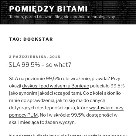
Przejdź
POMIĘDZY BITAMI
do
Techno, porno i duszno. Blog niezupełnie technologiczny.
treści
TAG:
DOCKSTAR
OPUBLIKOWANE
2 PAŹDZIERNIKA, 2015
W
SLA 99,5% – so what?
SLA na poziomie 99,5% robi wrażenie, prawda? Przy
okazji
dyskusji pod wpisem u Boniego
poleciało 99.5%
jako synonim jakości (czegoś tam). Co z kolei skłoniło
mnie do sprawdzenia, jak to się ma do danych
dotyczących dostępności łącza, które
wystawiam przy
pomocy PUM
. No i w skrócie: 99,5% dostępności w
skali miesiąca to żaden wyczyn.