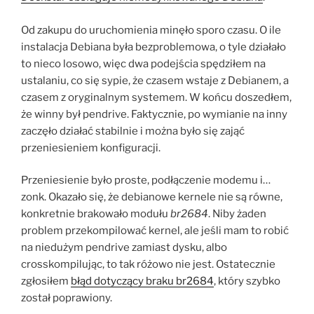
Od zakupu do uruchomienia minęło sporo czasu. O ile
instalacja Debiana była bezproblemowa, o tyle działało
to nieco losowo, więc dwa podejścia spędziłem na
ustalaniu, co się sypie, że czasem wstaje z Debianem, a
czasem z oryginalnym systemem. W końcu doszedłem,
że winny był pendrive. Faktycznie, po wymianie na inny
zaczęło działać stabilnie i można było się zająć
przeniesieniem konfiguracji.
Przeniesienie było proste, podłączenie modemu i…
zonk. Okazało się, że debianowe kernele nie są równe,
konkretnie brakowało modułu
br2684
. Niby żaden
problem przekompilować kernel, ale jeśli mam to robić
na niedużym pendrive zamiast dysku, albo
crosskompilując, to tak różowo nie jest. Ostatecznie
zgłosiłem
błąd dotyczący braku br2684
, który szybko
został poprawiony.