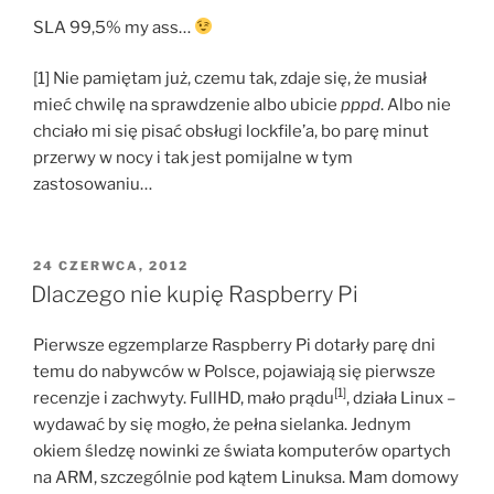
SLA 99,5% my ass…
[1] Nie pamiętam już, czemu tak, zdaje się, że musiał
mieć chwilę na sprawdzenie albo ubicie
pppd
. Albo nie
chciało mi się pisać obsługi lockfile’a, bo parę minut
przerwy w nocy i tak jest pomijalne w tym
zastosowaniu…
OPUBLIKOWANE
24 CZERWCA, 2012
W
Dlaczego nie kupię Raspberry Pi
Pierwsze egzemplarze Raspberry Pi dotarły parę dni
temu do nabywców w Polsce, pojawiają się pierwsze
[1]
recenzje i zachwyty. FullHD, mało prądu
, działa Linux –
wydawać by się mogło, że pełna sielanka. Jednym
okiem śledzę nowinki ze świata komputerów opartych
na ARM, szczególnie pod kątem Linuksa. Mam domowy