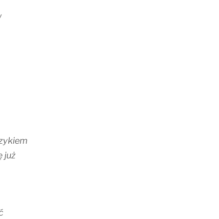
w
zykiem
 już
ć