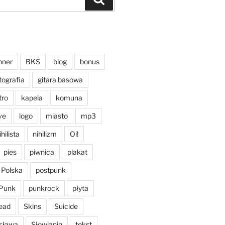
nner
BKS
blog
bonus
tografia
gitara basowa
tro
kapela
komuna
ive
logo
miasto
mp3
ihilista
nihilizm
Oi!
pies
piwnica
plakat
Polska
postpunk
Punk
punkrock
płyta
ead
Skins
Suicide
sława
Słowianin
tekst