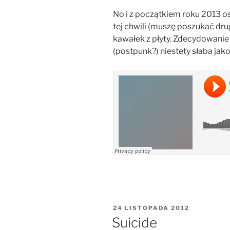
No i z początkiem roku 2013 o
tej chwili (muszę poszukać drug
kawałek z płyty. Zdecydowanie 
(postpunk?) niestety słaba jako
OPUBLIKOWANE
24 LISTOPADA 2012
W
Suicide