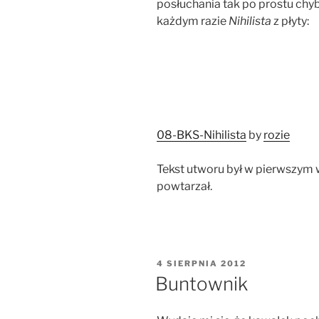
posłuchania tak po prostu chyb
każdym razie
Nihilista
z płyty:
08-BKS-Nihilista
by
rozie
Tekst utworu był w pierwszym wp
powtarzał.
OPUBLIKOWANE
4 SIERPNIA 2012
W
Buntownik