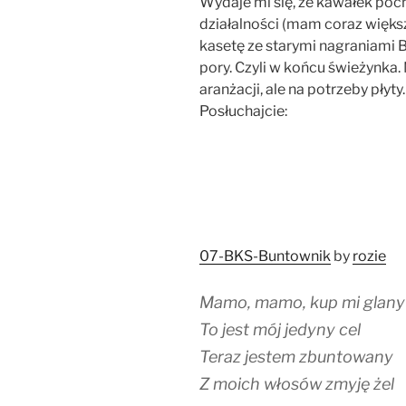
Wydaje mi się, że kawałek po
działalności (mam coraz więks
kasetę ze starymi nagraniami B
pory. Czyli w końcu świeżynka.
aranżacji, ale na potrzeby płyt
Posłuchajcie:
07-BKS-Buntownik
by
rozie
Mamo, mamo, kup mi glany
To jest mój jedyny cel
Teraz jestem zbuntowany
Z moich włosów zmyję żel