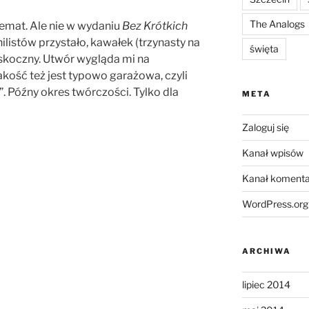
The Analogs
temat. Ale nie w wydaniu
Bez Krótkich
listów przystało, kawałek (trzynasty na
święta
i skoczny. Utwór wygląda mi na
akość też jest typowo garażowa, czyli
l”. Późny okres twórczości. Tylko dla
META
Zaloguj się
Kanał wpisów
Kanał komenta
WordPress.org
ARCHIWA
lipiec 2014