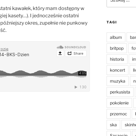
statni kawałek, który mam dostępny w
iej kasety…). I jednocześnie ostatni
późniejszy okres, zupełnie nie punkowy
TAGI
ść.
album
ba
britpop
fo
historia
in
koncert
l
muzyka
n
perkusista
pokolenie
przemoc
ska
skinh
Szczecin