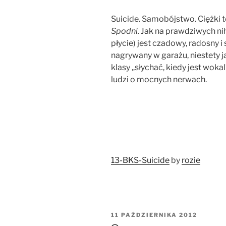
Suicide. Samobójstwo. Ciężki 
Spodni.
Jak na prawdziwych nihi
płycie) jest czadowy, radosny 
nagrywany w garażu, niestety j
klasy „słychać, kiedy jest woka
ludzi o mocnych nerwach.
13-BKS-Suicide
by
rozie
OPUBLIKOWANE
11 PAŹDZIERNIKA 2012
W