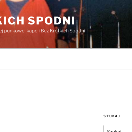
KICH SPODNI
iej punkowej kapeli Bez Krótkich Spodni
SZUKAJ
Szukaj: