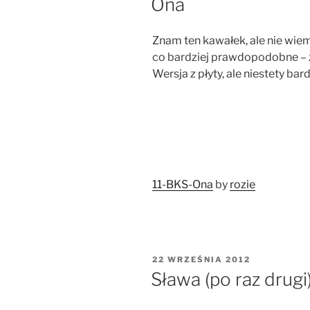
Ona
Znam ten kawałek, ale nie wiem
co bardziej prawdopodobne – z
Wersja z płyty, ale niestety ba
11-BKS-Ona
by
rozie
OPUBLIKOWANE
22 WRZEŚNIA 2012
W
Sława (po raz drugi