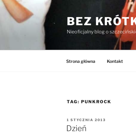
Przejdź
do
BEZ KRÓT
treści
Nieoficjalny blog o szczecińsk
Strona główna
Kontakt
TAG:
PUNKROCK
OPUBLIKOWANE
1 STYCZNIA 2013
W
Dzień