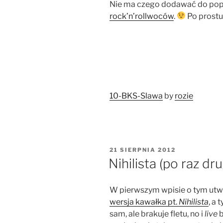
Nie ma czego dodawać do po
rock’n’rollwoców
.
Po prostu
10-BKS-Slawa
by
rozie
OPUBLIKOWANE
21 SIERPNIA 2012
W
Nihilista (po raz dru
W pierwszym wpisie o tym utw
wersja kawałka pt.
Nihilista
, a 
sam, ale brakuje fletu, no i
live
b