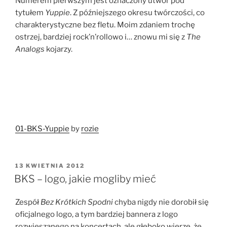
Numerem pierwszym jest oznaczony utwór pod
tytułem
Yuppie
. Z późniejszego okresu twórczości, co
charakterystyczne bez fletu. Moim zdaniem trochę
ostrzej, bardziej rock’n’rollowo i… znowu mi się z
The
Analogs
kojarzy.
01-BKS-Yuppie
by
rozie
OPUBLIKOWANE
13 KWIETNIA 2012
W
BKS – logo, jakie mogliby mieć
Zespół
Bez Krótkich Spodni
chyba nigdy nie dorobił się
oficjalnego logo, a tym bardziej bannera z logo
rozwieszanego na koncertach, ale głęboko wierzę, że