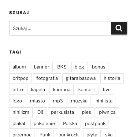
SZUKAJ
Szukaj:
Szukaj
TAGI
album
banner
BKS
blog
bonus
britpop
fotografia
gitara basowa
historia
intro
kapela
komuna
koncert
live
logo
miasto
mp3
muzyka
nihilista
nihilizm
Oi!
perkusista
pies
piwnica
plakat
pokolenie
Polska
postpunk
przemoc
Punk
punkrock
płyta
ska