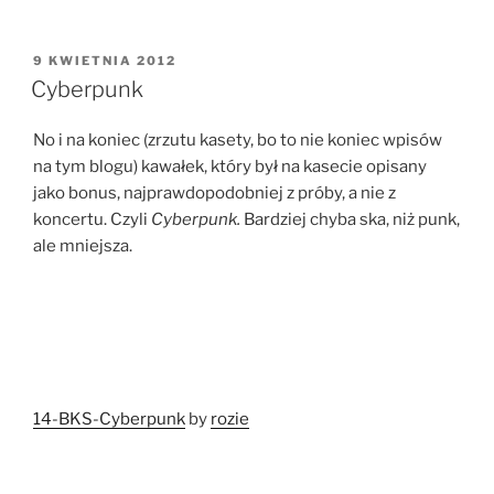
OPUBLIKOWANE
9 KWIETNIA 2012
W
Cyberpunk
No i na koniec (zrzutu kasety, bo to nie koniec wpisów
na tym blogu) kawałek, który był na kasecie opisany
jako bonus, najprawdopodobniej z próby, a nie z
koncertu. Czyli
Cyberpunk.
Bardziej chyba ska, niż punk,
ale mniejsza.
14-BKS-Cyberpunk
by
rozie