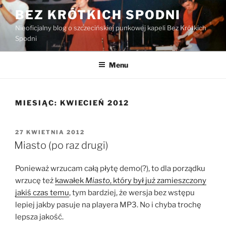
Przejdź
BEZ KRÓTKICH SPODNI
do
Nieoficjalny blog o szczecińskiej punkowej kapeli Bez Krótkich
treści
Spodni
Menu
MIESIĄC:
KWIECIEŃ 2012
OPUBLIKOWANE
27 KWIETNIA 2012
W
Miasto (po raz drugi)
Ponieważ wrzucam całą płytę demo(?), to dla porządku
wrzucę też
kawałek
Miasto
, który był już zamieszczony
jakiś czas temu
, tym bardziej, że wersja bez wstępu
lepiej jakby pasuje na playera MP3. No i chyba trochę
lepsza jakość.