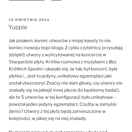
OPUBLIKOWANE
15 KWIETNIA 2012
W
Yuppie
Jak pisałem, koniec utworów z mojej kasety to nie
koniec rozwoju tego bloga. Z cyklu czytelnicy przysyłają
(dzięki!): utwory z wylicytowanej na koncercie w
Stargardzie płyty. Krótka rozmowa z muzykami z
Bez
Krótkich Spodni
i okazało się, że tak, był koncert, była
płytka i… jest to jedyny, unikatowy egzemplarz jaki
został utworzony! Znaczy nie dam głowy, czy utwory nie
znalazły się na jakiejś innej płycie (to będziemy badać),
ale te 5 utworów, w tej konfiguracji było unikatowe –
powstał jeden jedyny egzemplarz. Czyżby w zamyśle
demo? Utwory z tej płyty będą zamieszczone w
kolejności, w jakiej się na niej znalazły.