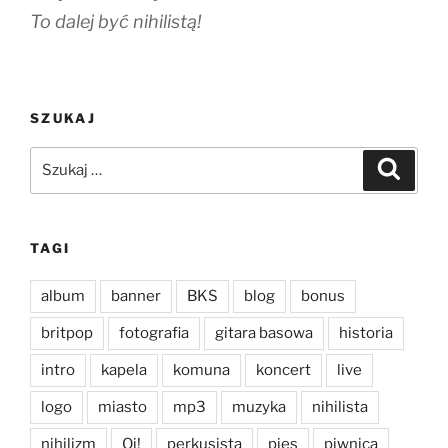
To dalej być nihilistą!
SZUKAJ
Szukaj:
Szukaj
TAGI
album
banner
BKS
blog
bonus
britpop
fotografia
gitara basowa
historia
intro
kapela
komuna
koncert
live
logo
miasto
mp3
muzyka
nihilista
nihilizm
Oi!
perkusista
pies
piwnica