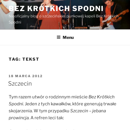
Przejdź
BEZ KRÓTKICH SPODNI
do
Nieoficjalny blog o szczecińskiej punkowej kapeli Bez Krótkich
treści
Spodni
Menu
TAG:
TEKST
OPUBLIKOWANE
18 MARCA 2012
W
Szczecin
Tym razem utwór o rodzinnym mieście
Bez Krótkich
Spodni
. Jeden z tych kawałków, które generują trwałe
skojarzenia. W tym przypadku
Szczecin – jebana
prowincja.
A refren leci tak: