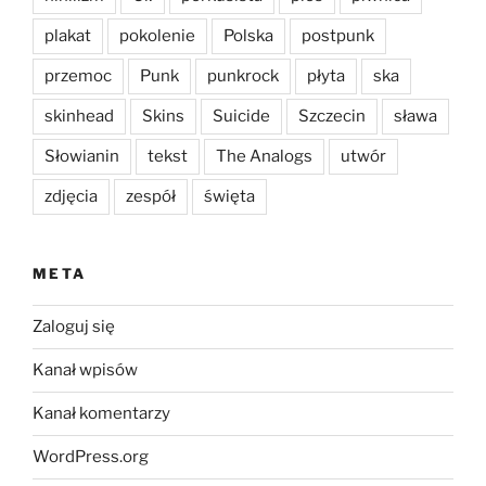
plakat
pokolenie
Polska
postpunk
przemoc
Punk
punkrock
płyta
ska
skinhead
Skins
Suicide
Szczecin
sława
Słowianin
tekst
The Analogs
utwór
zdjęcia
zespół
święta
META
Zaloguj się
Kanał wpisów
Kanał komentarzy
WordPress.org