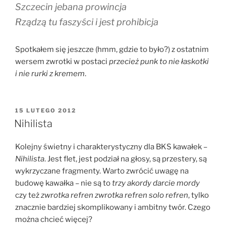
Szczecin jebana prowincja
Rządzą tu faszyści i jest prohibicja
Spotkałem się jeszcze (hmm, gdzie to było?) z ostatnim
wersem zwrotki w postaci
przecież punk to nie łaskotki
i nie rurki z kremem
.
OPUBLIKOWANE
15 LUTEGO 2012
W
Nihilista
Kolejny świetny i charakterystyczny dla BKS kawałek –
Nihilista
. Jest flet, jest podział na głosy, są przestery, są
wykrzyczane fragmenty. Warto zwrócić uwagę na
budowę kawałka – nie są to
trzy akordy darcie mordy
czy też
zwrotka refren zwrotka refren solo refren
, tylko
znacznie bardziej skomplikowany i ambitny twór. Czego
można chcieć więcej?