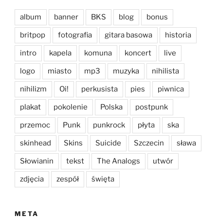
album
banner
BKS
blog
bonus
britpop
fotografia
gitara basowa
historia
intro
kapela
komuna
koncert
live
logo
miasto
mp3
muzyka
nihilista
nihilizm
Oi!
perkusista
pies
piwnica
plakat
pokolenie
Polska
postpunk
przemoc
Punk
punkrock
płyta
ska
skinhead
Skins
Suicide
Szczecin
sława
Słowianin
tekst
The Analogs
utwór
zdjęcia
zespół
święta
META