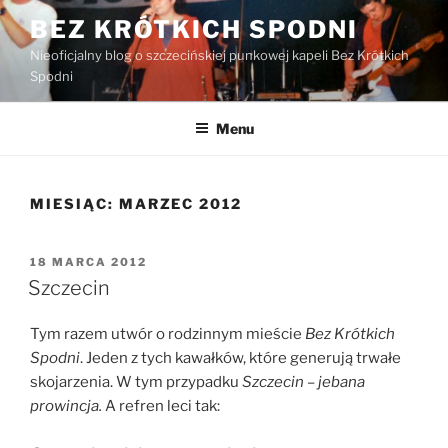
Przejdź
BEZ KRÓTKICH SPODNI
do
Nieoficjalny blog o szczecińskiej punkowej kapeli Bez Krótkich
treści
Spodni
Menu
MIESIĄC:
MARZEC 2012
OPUBLIKOWANE
18 MARCA 2012
W
Szczecin
Tym razem utwór o rodzinnym mieście
Bez Krótkich
Spodni
. Jeden z tych kawałków, które generują trwałe
skojarzenia. W tym przypadku
Szczecin – jebana
prowincja.
A refren leci tak: