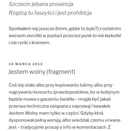
Szczecin jebana prowincja
Rządzą tu faszyści i jest prohibicja
Spotkałem się jeszcze (hmm, gdzie to było?) z ostatnim
wersem zwrotki w postaci
przecież punk to nie łaskotki
i nie rurki z kremem
.
OPUBLIKOWANE
10 MARCA 2012
W
Jestem wolny (fragment)
Coś się stało albo przy kopiowaniu taśmy, albo przy
nagrywaniu koncertu (prawdopodobne, bo w kolejnym
będzie mowa o gaszeniu światła – mogła być jakaś
przerwa techniczna związana z naprawą) i kawałek
Jestem Wolny
mam tylko w części. Gdyby ktoś
dysponował pełną wersją, albo wiedział, czemu urwane
jest – tradycyjnie proszę o info w komentarzach. Z