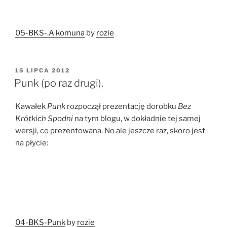
05-BKS-.A komuna
by
rozie
OPUBLIKOWANE
15 LIPCA 2012
W
Punk (po raz drugi).
Kawałek
Punk
rozpoczął prezentację dorobku
Bez
Krótkich Spodni
na tym blogu, w dokładnie tej samej
wersji, co prezentowana. No ale jeszcze raz, skoro jest
na płycie:
04-BKS-Punk
by
rozie