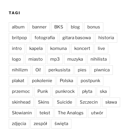
TAGI
album
banner
BKS
blog
bonus
britpop
fotografia
gitara basowa
historia
intro
kapela
komuna
koncert
live
logo
miasto
mp3
muzyka
nihilista
nihilizm
Oi!
perkusista
pies
piwnica
plakat
pokolenie
Polska
postpunk
przemoc
Punk
punkrock
płyta
ska
skinhead
Skins
Suicide
Szczecin
sława
Słowianin
tekst
The Analogs
utwór
zdjęcia
zespół
święta