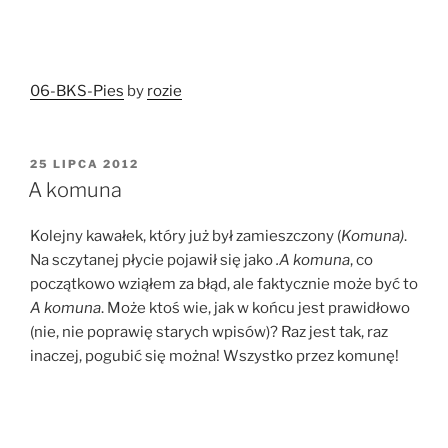
06-BKS-Pies
by
rozie
OPUBLIKOWANE
25 LIPCA 2012
W
A komuna
Kolejny kawałek, który już był zamieszczony (
Komuna)
.
Na sczytanej płycie pojawił się jako
.A komuna
, co
początkowo wziąłem za błąd, ale faktycznie może być to
A komuna
. Może ktoś wie, jak w końcu jest prawidłowo
(nie, nie poprawię starych wpisów)? Raz jest tak, raz
inaczej , pogubić się można! Wszystko przez komunę!