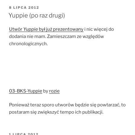
OPUBLIKOWANE
8 LIPCA 2012
W
Yuppie (po raz drugi)
Utwór
Yuppie
był już prezentowany
i nic więcej do
dodania nie mam. Zamieszczam ze względów
chronologicznych.
03-BKS-Yuppie
by
rozie
Ponieważ teraz sporo utworów będzie się powtarzać, to
postaram się zwiększyć tempo ich publikacji.
OPUBLIKOWANE
1 LIPCA 2012