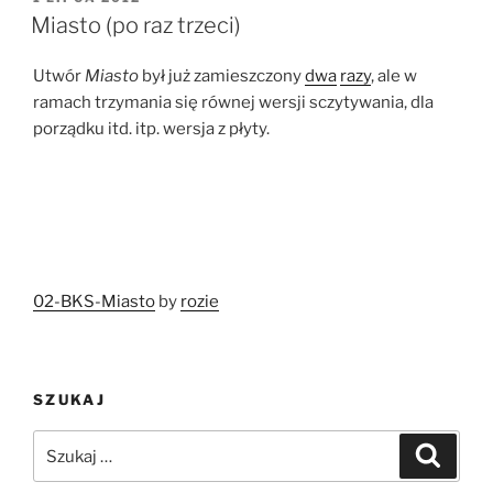
W
Miasto (po raz trzeci)
Utwór
Miasto
był już zamieszczony
dwa
razy
, ale w
ramach trzymania się równej wersji sczytywania, dla
porządku itd. itp. wersja z płyty.
02-BKS-Miasto
by
rozie
SZUKAJ
Szukaj:
Szukaj