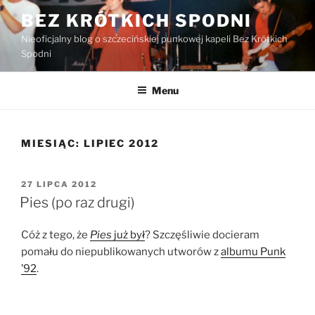
Przejdź
BEZ KRÓTKICH SPODNI
do
Nieoficjalny blog o szczecińskiej punkowej kapeli Bez Krótkich
treści
Spodni
Menu
MIESIĄC:
LIPIEC 2012
OPUBLIKOWANE
27 LIPCA 2012
W
Pies (po raz drugi)
Cóż z tego, że
Pies
już był
? Szczęśliwie docieram
pomału do niepublikowanych utworów z
albumu Punk
’92
.