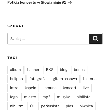
wpis
Fotki z koncertu w Słowianinie #1
SZUKAJ
Szukaj:
Szukaj
TAGI
album
banner
BKS
blog
bonus
britpop
fotografia
gitara basowa
historia
intro
kapela
komuna
koncert
live
logo
miasto
mp3
muzyka
nihilista
nihilizm
Oi!
perkusista
pies
piwnica