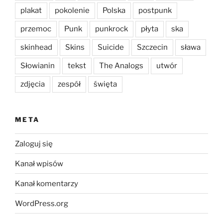
plakat
pokolenie
Polska
postpunk
przemoc
Punk
punkrock
płyta
ska
skinhead
Skins
Suicide
Szczecin
sława
Słowianin
tekst
The Analogs
utwór
zdjęcia
zespół
święta
META
Zaloguj się
Kanał wpisów
Kanał komentarzy
WordPress.org