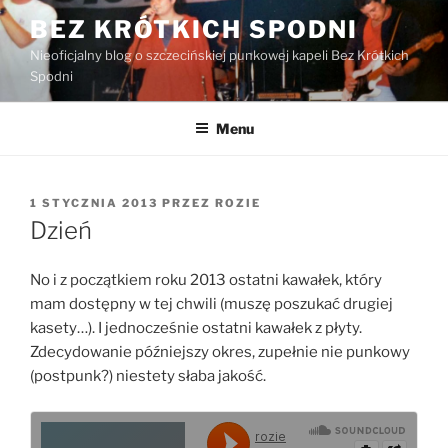
Przejdź
BEZ KRÓTKICH SPODNI
do
Nieoficjalny blog o szczecińskiej punkowej kapeli Bez Krótkich
treści
Spodni
Menu
OPUBLIKOWANE
1 STYCZNIA 2013
PRZEZ
ROZIE
W
Dzień
No i z początkiem roku 2013 ostatni kawałek, który
mam dostępny w tej chwili (muszę poszukać drugiej
kasety…). I jednocześnie ostatni kawałek z płyty.
Zdecydowanie późniejszy okres, zupełnie nie punkowy
(postpunk?) niestety słaba jakość.