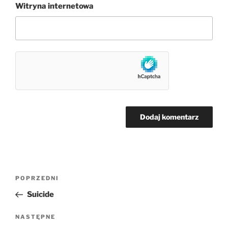
Witryna internetowa
Nawigacja
Poprzedni
POPRZEDNI
wpisu
wpis
Suicide
Następny
NASTĘPNE