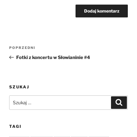
Nawigacja
Poprzedni
POPRZEDNI
wpisu
wpis
Fotki z koncertu w Słowianinie #4
SZUKAJ
Szukaj:
Szukaj
TAGI