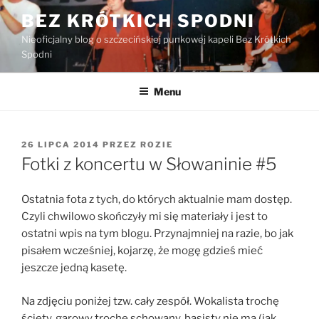
Przejdź
BEZ KRÓTKICH SPODNI
do
Nieoficjalny blog o szczecińskiej punkowej kapeli Bez Krótkich
treści
Spodni
Menu
OPUBLIKOWANE
26 LIPCA 2014
PRZEZ
ROZIE
W
Fotki z koncertu w Słowaninie #5
Ostatnia fota z tych, do których aktualnie mam dostęp.
Czyli chwilowo skończyły mi się materiały i jest to
ostatni wpis na tym blogu. Przynajmniej na razie, bo jak
pisałem wcześniej, kojarzę, że mogę gdzieś mieć
jeszcze jedną kasetę.
Na zdjęciu poniżej tzw. cały zespół. Wokalista trochę
ścięty, garowy trochę schowany, basisty nie ma (jak