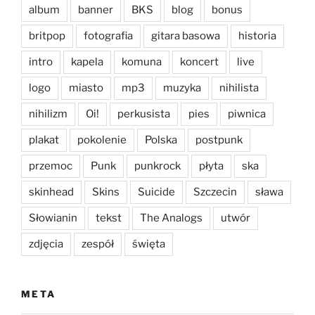
album
banner
BKS
blog
bonus
britpop
fotografia
gitara basowa
historia
intro
kapela
komuna
koncert
live
logo
miasto
mp3
muzyka
nihilista
nihilizm
Oi!
perkusista
pies
piwnica
plakat
pokolenie
Polska
postpunk
przemoc
Punk
punkrock
płyta
ska
skinhead
Skins
Suicide
Szczecin
sława
Słowianin
tekst
The Analogs
utwór
zdjęcia
zespół
święta
META