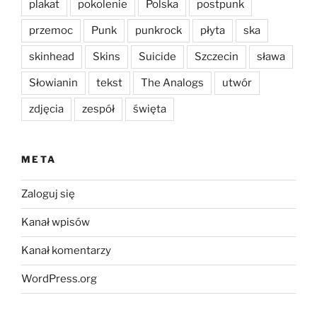
plakat
pokolenie
Polska
postpunk
przemoc
Punk
punkrock
płyta
ska
skinhead
Skins
Suicide
Szczecin
sława
Słowianin
tekst
The Analogs
utwór
zdjęcia
zespół
święta
META
Zaloguj się
Kanał wpisów
Kanał komentarzy
WordPress.org