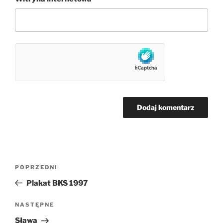
Nawigacja
Poprzedni
POPRZEDNI
wpisu
wpis
Plakat BKS 1997
Następny
NASTĘPNE
wpis
Sława