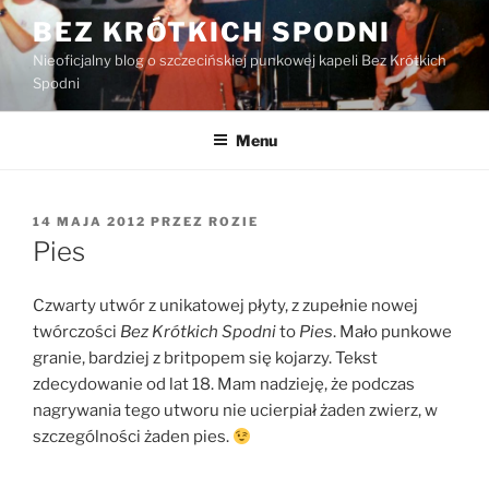
Przejdź
BEZ KRÓTKICH SPODNI
do
Nieoficjalny blog o szczecińskiej punkowej kapeli Bez Krótkich
treści
Spodni
Menu
OPUBLIKOWANE
14 MAJA 2012
PRZEZ
ROZIE
W
Pies
Czwarty utwór z unikatowej płyty, z zupełnie nowej
twórczości
Bez Krótkich Spodni
to
Pies
. Mało punkowe
granie, bardziej z britpopem się kojarzy. Tekst
zdecydowanie od lat 18. Mam nadzieję, że podczas
nagrywania tego utworu nie ucierpiał żaden zwierz, w
szczególności żaden pies.