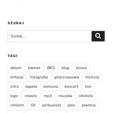
SZUKAJ
Szukaj:
Szukaj
TAGI
album
banner
BKS
blog
bonus
britpop
fotografia
gitara basowa
historia
intro
kapela
komuna
koncert
live
logo
miasto
mp3
muzyka
nihilista
nihilizm
Oi!
perkusista
pies
piwnica