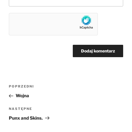
Nawigacja
Poprzedni
POPRZEDNI
wpisu
wpis
Wojna
Następny
NASTĘPNE
wpis
Punx and Skins.