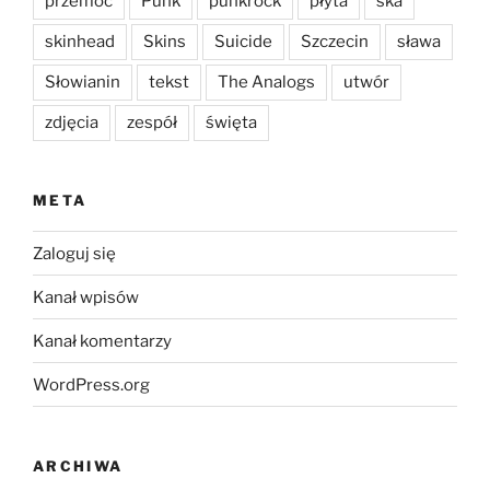
przemoc
Punk
punkrock
płyta
ska
skinhead
Skins
Suicide
Szczecin
sława
Słowianin
tekst
The Analogs
utwór
zdjęcia
zespół
święta
META
Zaloguj się
Kanał wpisów
Kanał komentarzy
WordPress.org
ARCHIWA