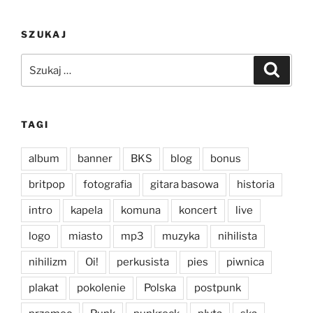
SZUKAJ
Szukaj:
Szukaj
TAGI
album
banner
BKS
blog
bonus
britpop
fotografia
gitara basowa
historia
intro
kapela
komuna
koncert
live
logo
miasto
mp3
muzyka
nihilista
nihilizm
Oi!
perkusista
pies
piwnica
plakat
pokolenie
Polska
postpunk