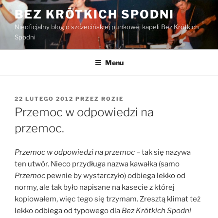
Przejdź
BEZ KRÓTKICH SPODNI
do
Nieoficjalny blog o szczecińskiej punkowej kapeli Bez Krótkich
treści
Spodni
Menu
OPUBLIKOWANE
22 LUTEGO 2012
PRZEZ
ROZIE
W
Przemoc w odpowiedzi na
przemoc.
Przemoc w odpowiedzi na przemoc
– tak się nazywa
ten utwór. Nieco przydługa nazwa kawałka (samo
Przemoc
pewnie by wystarczyło) odbiega lekko od
normy, ale tak było napisane na kasecie z której
kopiowałem, więc tego się trzymam. Zresztą klimat też
lekko odbiega od typowego dla
Bez Krótkich Spodni