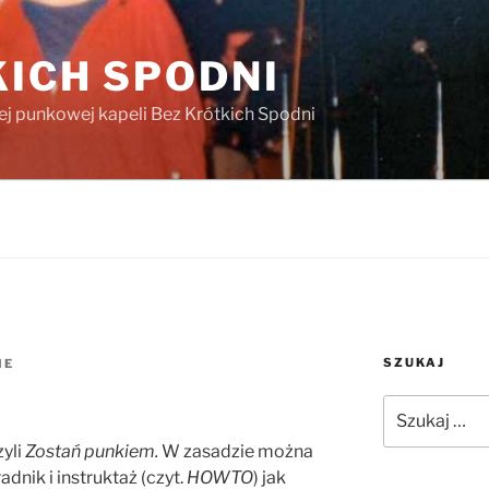
KICH SPODNI
iej punkowej kapeli Bez Krótkich Spodni
SZUKAJ
IE
Szukaj:
yli
Zostań punkiem.
W zasadzie można
dnik i instruktaż (czyt.
HOWTO
) jak