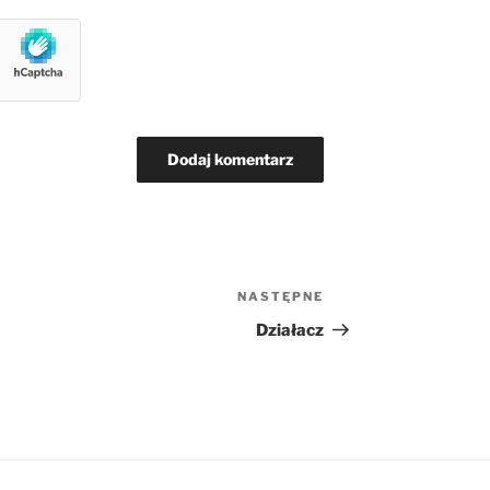
NASTĘPNE
Następny
wpis
Działacz