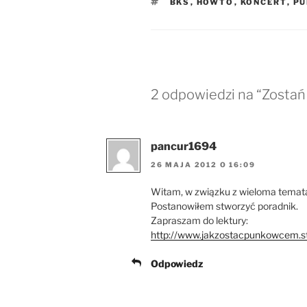
TAGI
BKS
,
HOWTO
,
KONCERT
,
PU
2 odpowiedzi na “Zosta
pancur1694
26 MAJA 2012 O 16:09
Witam, w związku z wieloma temat
Postanowiłem stworzyć poradnik.
Zapraszam do lektury:
http://www.jakzostacpunkowcem.str
Odpowiedz