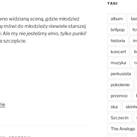
TAGI
awno widzianą sceną, gdzie młodzież
album
ba
rę mówi do młodzieży niewiele starszej
britpop
fo
ę:
Ale my nie jesteśmy emo, tylko punki!
a szczęście.
historia
in
koncert
l
muzyka
n
perkusista
pokolenie
przemoc
zie
ska
skinh
Szczecin
The Analogs