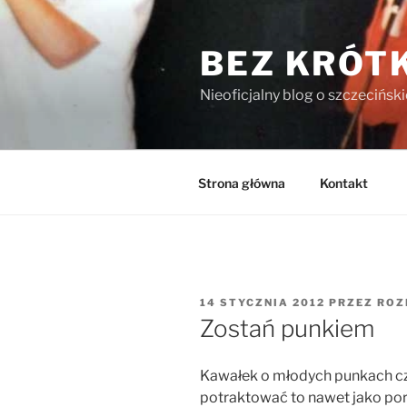
Przejdź
do
BEZ KRÓT
treści
Nieoficjalny blog o szczecińsk
Strona główna
Kontakt
OPUBLIKOWANE
14 STYCZNIA 2012
PRZEZ
ROZ
W
Zostań punkiem
Kawałek o młodych punkach cz
potraktować to nawet jako pora