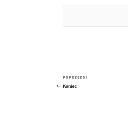
Nawigacja
Poprzedni
POPRZEDNI
wpisu
wpis
Koniec