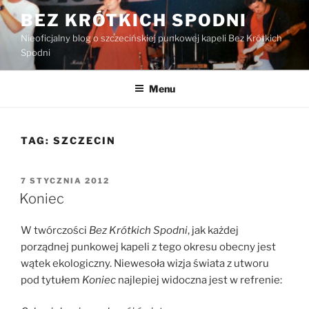
Przejdź
BEZ KRÓTKICH SPODNI
do
Nieoficjalny blog o szczecińskiej punkowej kapeli Bez Krótkich
treści
Spodni
Menu
TAG:
SZCZECIN
OPUBLIKOWANE
7 STYCZNIA 2012
W
Koniec
W twórczości
Bez Krótkich Spodni
, jak każdej
porządnej punkowej kapeli z tego okresu obecny jest
wątek ekologiczny. Niewesoła wizja świata z utworu
pod tytułem
Koniec
najlepiej widoczna jest w refrenie: