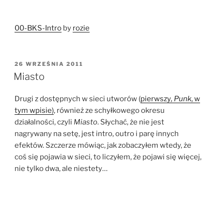
00-BKS-Intro
by
rozie
OPUBLIKOWANE
26 WRZEŚNIA 2011
W
Miasto
Drugi z dostępnych w sieci utworów (
pierwszy
, Punk
, w
tym wpisie)
, również ze schyłkowego okresu
działalności, czyli
Miasto
. Słychać, że nie jest
nagrywany na setę, jest intro, outro i parę innych
efektów. Szczerze mówiąc, jak zobaczyłem wtedy, że
coś się pojawia w sieci, to liczyłem, że pojawi się więcej,
nie tylko dwa, ale niestety…