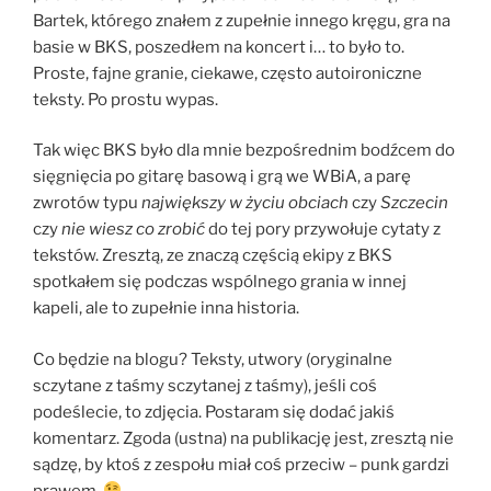
Bartek, którego znałem z zupełnie innego kręgu, gra na
basie w BKS, poszedłem na koncert i… to było to.
Proste, fajne granie, ciekawe, często autoironiczne
teksty. Po prostu wypas.
Tak więc BKS było dla mnie bezpośrednim bodźcem do
sięgnięcia po gitarę basową i grą we WBiA, a parę
zwrotów typu
największy w życiu obciach
czy
Szczecin
czy
nie wiesz co zrobić
do tej pory przywołuje cytaty z
tekstów. Zresztą, ze znaczą częścią ekipy z BKS
spotkałem się podczas wspólnego grania w innej
kapeli, ale to zupełnie inna historia.
Co będzie na blogu? Teksty, utwory (oryginalne
sczytane z taśmy sczytanej z taśmy), jeśli coś
podeślecie, to zdjęcia. Postaram się dodać jakiś
komentarz. Zgoda (ustna) na publikację jest, zresztą nie
sądzę, by ktoś z zespołu miał coś przeciw – punk gardzi
prawem.