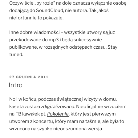
Oczywiście „by rozie” na dole oznacza wyłącznie osobę
dodającą do SoundCloud, nie autora. Tak jakoś
niefortunnie to pokazuje.
Inne dobre wiadomości – wszystkie utwory są już
przekodowane do mp3 i będą sukcesywnie
publikowane, w rozsądnych odstępach czasu. Stay
tuned.
OPUBLIKOWANE
27 GRUDNIA 2011
W
Intro
No i w końcu, podczas świątecznej wizyty w domu,
kaseta została
zdigitalizowana
. Nieoficjalnie wrzuciłem
na FB kawałek pt.
Pokolenie
, który jest pierwszym
utworem z koncertu, który mam na taśmie, ale była to
wrzucona na szybko nieodszumiona wersja.