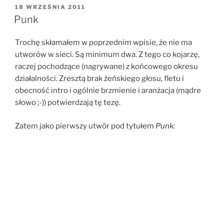
OPUBLIKOWANE
18 WRZEŚNIA 2011
W
Punk
Trochę skłamałem w poprzednim wpisie, że nie ma
utworów w sieci. Są minimum dwa. Z tego co kojarzę,
raczej pochodzące (nagrywane) z końcowego okresu
działalności. Zresztą brak żeńskiego głosu, fletu i
obecność intro i ogólnie brzmienie i aranżacja (mądre
słowo ;-)) potwierdzają tę tezę.
Zatem jako pierwszy utwór pod tytułem
Punk: