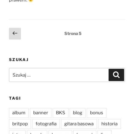
Stronicowanie
Poprzednia
Strona
5
strona
wpisów
SZUKAJ
Szukaj:
Szukaj
TAGI
album
banner
BKS
blog
bonus
britpop
fotografia
gitara basowa
historia