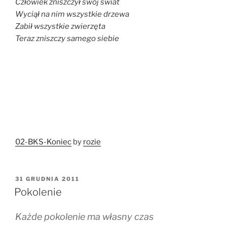
Człowiek zniszczył swój świat
Wyciął na nim wszystkie drzewa
Zabił wszystkie zwierzęta
Teraz zniszczy samego siebie
02-BKS-Koniec
by
rozie
OPUBLIKOWANE
31 GRUDNIA 2011
W
Pokolenie
Każde pokolenie ma własny czas