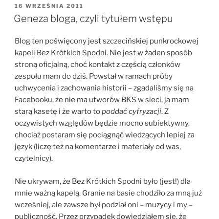
OPUBLIKOWANE
16 WRZEŚNIA 2011
W
Geneza bloga, czyli tytułem wstępu
Blog ten poświęcony jest szczecińskiej punkrockowej
kapeli Bez Krótkich Spodni. Nie jest w żaden sposób
stroną oficjalną, choć kontakt z częścią członków
zespołu mam do dziś. Powstał w ramach próby
uchwycenia i zachowania historii – zgadaliśmy się na
Facebooku, że nie ma utworów BKS w sieci, ja mam
starą kasetę i że warto to
poddać cyfryzacji
. Z
oczywistych względów będzie mocno subiektywny,
chociaż postaram się pociągnąć wiedzących lepiej za
język (liczę też na komentarze i materiały od was,
czytelnicy).
Nie ukrywam, że Bez Krótkich Spodni było (jest!) dla
mnie ważną kapelą. Granie na basie chodziło za mną już
wcześniej, ale zawsze był podział oni – muzycy i my –
publiczność. Przez przypadek dowiedziałem się, że