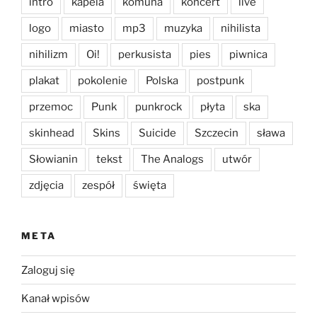
intro
kapela
komuna
koncert
live
logo
miasto
mp3
muzyka
nihilista
nihilizm
Oi!
perkusista
pies
piwnica
plakat
pokolenie
Polska
postpunk
przemoc
Punk
punkrock
płyta
ska
skinhead
Skins
Suicide
Szczecin
sława
Słowianin
tekst
The Analogs
utwór
zdjęcia
zespół
święta
META
Zaloguj się
Kanał wpisów