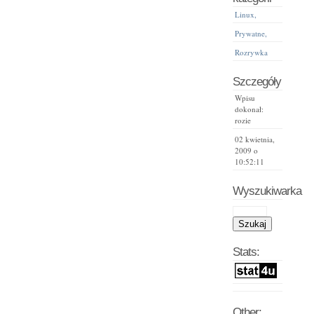
Linux,
Prywatne,
Rozrywka
Szczegóły
Wpisu
dokonał:
rozie
02 kwietnia,
2009 o
10:52:11
Wyszukiwarka
Stats:
Other: