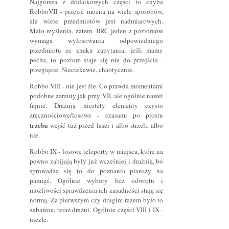
Najgorsza z dodatkowych części to chyba
RobboVII - przejść można na wiele sposobów,
ale wiele przedmiotów jest nadmiarowych.
Mało myślenia, zatem. IIRC jeden z poziomów
wymaga wylosowania odpowiedniego
przedmiotu ze znaku zapytania, jeśli mamy
pecha, to poziom staje się nie do przejścia -
przegięcie. Nieciekawie, chaotycznie.
Robbo VIII - nie jest źle. Co prawda momentami
podobne zarzuty jak przy VII, ale ogólnie nawet
fajnie. Drażnią niestety elementy czysto
zręcznościowe/losowe - czasami po prostu
trzeba
wejść tuż przed laser i albo strzeli, albo
nie.
Robbo IX - losowe teleporty w miejsca, które na
pewno zabijają były już wcześniej i drażnią, bo
sprowadza się to do poznania planszy na
pamięć. Ogólnie wybory bez odwrotu i
możliwości sprawdzenia ich zasadności stają się
normą. Za pierwszym czy drugim razem było to
zabawne, teraz drażni. Ogólnie części VIII i IX -
niezłe.