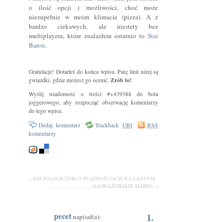
o ilość opcji i możliwości, choć może
niezupełnie w moim klimacie (pizza). A z
bardzo ciekawych, ale niestety bez
multiplayera, które znalazłem ostatnio to
Star
Baron
.
Gratulacje! Dotarłeś do końca wpisu. Parę linii niżej są
Zrób to!
gwiazdki, gdzie możesz go ocenić.
Wyślij wiadomość o treści #+439388 do bota
joggerowego, aby rozpocząć obserwację komentarzy
do tego wpisu.
Dodaj komentarz
Trackback
URI
RSS
komentarzy
« SOCJOLOGICZNIE O PŁATNOŚCIACH NA LAST.FM.
NAJWAŻNIEJSZE SŁOWO. »
pecet
1.
napisał(a):