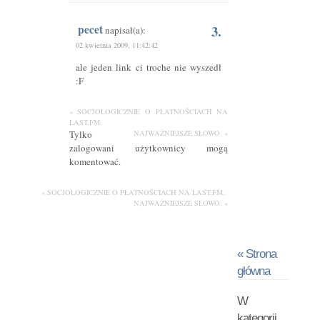
pecet
3.
napisał(a):
02 kwietnia 2009, 11:42:42
ale jeden link ci troche nie wyszedł
:F
« SOCJOLOGICZNIE O PŁATNOŚCIACH NA
LAST.FM.
Tylko
NAJWAŻNIEJSZE SŁOWO. »
zalogowani użytkownicy mogą
komentować.
« SOCJOLOGICZNIE O PŁATNOŚCIACH NA LAST.FM.
NAJWAŻNIEJSZE SŁOWO. »
« Strona
główna
W
kategorii