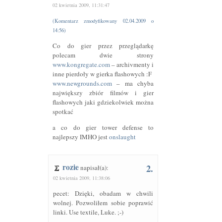
02 kwietnia 2009, 11:31:47
(Komentarz zmodyfikowany 02.04.2009 o
14:56)
Co do gier przez przeglądarkę
polecam dwie strony
www.kongregate.com
– archivmenty i
inne pierdoły w gierka flashowych :F
www.newgrounds.com
– ma chyba
największy zbiór filmów i gier
flashowych jaki gdziekolwiek można
spotkać
a co do gier tower defense to
najlepszy
IMHO
jest
onslaught
rozie
2.
napisał(a):
02 kwietnia 2009, 11:38:06
pecet: Dzięki, obadam w chwili
wolnej. Pozwoliłem sobie poprawić
linki. Use textile, Luke. ;-)