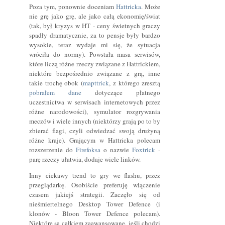
Poza tym, ponownie doceniam
Hattricka
. Może
nie grę jako grę, ale jako całą ekonomię/świat
(tak, był kryzys w HT - ceny świetnych graczy
spadły dramatycznie, za to pensje były bardzo
wysokie, teraz wydaje mi się, że sytuacja
wróciła do normy). Powstała masa serwisów,
które liczą różne rzeczy związane z Hattrickiem,
niektóre bezpośrednio związane z grą, inne
takie trochę obok (
mapttrick
, z którego zresztą
pobrałem dane
dotyczące płatnego
uczestnictwa w serwisach internetowych przez
różne narodowości), symulator rozgrywania
meczów i wiele innych (niektórzy grają po to by
zbierać flagi, czyli odwiedzać swoją drużyną
różne kraje). Grającym w Hattricka polecam
rozszerzenie do
Firefoksa
o nazwie
Foxtrick
-
parę rzeczy ułatwia, dodaje wiele linków.
Inny ciekawy trend to gry we flashu, przez
przeglądarkę. Osobiście preferuję włączenie
czasem jakiejś strategii. Zaczęło się od
nieśmiertelnego Desktop Tower Defence (i
klonów - Bloon Tower Defence polecam).
Niektóre są całkiem zaawansowane, jeśli chodzi