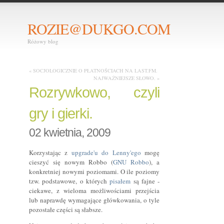
ROZIE@DUKGO.COM
Różowy blog
« SOCJOLOGICZNIE O PŁATNOŚCIACH NA LAST.FM.
NAJWAŻNIEJSZE SŁOWO. »
Rozrywkowo, czyli
gry i gierki.
02 kwietnia, 2009
Korzystając z
upgrade'u do Lenny'ego
mogę
cieszyć się nowym Robbo (
GNU Robbo
), a
konkretniej nowymi poziomami. O ile poziomy
tzw. podstawowe, o których
pisałem
są fajne -
ciekawe, z wieloma możliwościami przejścia
lub naprawdę wymagające główkowania, o tyle
pozostałe części są słabsze.