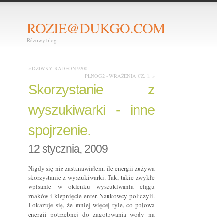
ROZIE@DUKGO.COM
Różowy blog
« DZIWNY RADEON 9200.
PLNOG2 - WRAŻENIA CZ. 1. »
Skorzystanie z
wyszukiwarki - inne
spojrzenie.
12 stycznia, 2009
Nigdy się nie zastanawiałem, ile energii zużywa
skorzystanie z wyszukiwarki. Tak, takie zwykłe
wpisanie w okienku wyszukiwania ciągu
znaków i klepnięcie enter. Naukowcy policzyli.
I okazuje się, że mniej więcej tyle, co połowa
energii potrzebnej do zagotowania wody na