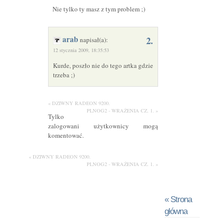
Nie tylko ty masz z tym problem ;)
arab
2.
napisał(a):
12 stycznia 2009, 18:35:53
Kurde, poszło nie do tego artka gdzie
trzeba ;)
« DZIWNY RADEON 9200.
PLNOG2 - WRAŻENIA CZ. 1. »
Tylko
zalogowani użytkownicy mogą
komentować.
« DZIWNY RADEON 9200.
PLNOG2 - WRAŻENIA CZ. 1. »
« Strona
główna