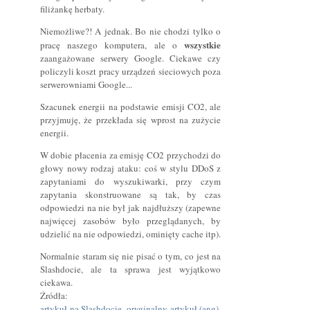
filiżankę herbaty.
Niemożliwe?! A jednak. Bo nie chodzi tylko o
wszystkie
pracę naszego komputera, ale o
zaangażowane serwery Google. Ciekawe czy
policzyli koszt pracy urządzeń sieciowych poza
serwerowniami Google...
Szacunek energii na podstawie emisji CO2, ale
przyjmuję, że przekłada się wprost na zużycie
energii.
W dobie płacenia za emisję CO2 przychodzi do
głowy nowy rodzaj ataku: coś w stylu DDoS z
zapytaniami do wyszukiwarki, przy czym
zapytania skonstruowane są tak, by czas
odpowiedzi na nie był jak najdłuższy (zapewne
najwięcej zasobów było przeglądanych, by
udzielić na nie odpowiedzi, ominięty cache itp).
Normalnie staram się nie pisać o tym, co jest na
Slashdocie, ale ta sprawa jest wyjątkowo
ciekawa.
Źródła:
artykuł na Slashdocie
,
oryginalny artykuł (ang)
.