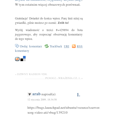
W tym ostatnim więcej obrazowych porównań.
Gratulacje! Dotarłeś do końca wpisu. Parę linii niżej są
Zrób to!
gwiazdki, gdzie możesz go ocenić.
Wyślij wiadomość o treści #+429894 do bota
joggerowego, aby rozpocząć obserwację komentarzy
do tego wpisu.
Dodaj komentarz
Trackback
URI
RSS
komentarzy
« DZIWNY RADEON 9200.
PLNOG2 - WRAŻENIA CZ. 1. »
arab
1.
napisał(a):
12 stycznia 2009, 18:34:50
https://bugs.launchpad.net/ubuntu/+source/xserver-
xorg-video-ati/+bug/139210