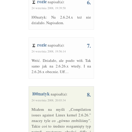
rozie
6.
napisał(a):
24 września 2008, 19:39:58
l00natyk: Na 2.6.24.x też nie
działało. Napisałem.
rozie
7.
napisał(a):
24 września 2008, 19:56:14
Wróć. Działało, ale psuło wifi. Tak
samo jak na 2.6.26.x wtedy. I na
2.6.26.x obecnie. Uff…
l00natyk
8.
napisał(a):
24 września 2008, 20:03:34
Miałem na myśli „Compilation
issues against Linux kernel 2.6.26.”
znaczy tyle co „gówno zrobiliśmy”.
Takie coś to średnio rozgarnięty typ
potrafi, wystarczy obadać diffa i