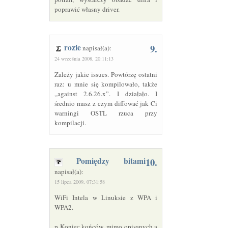
poprawić własny driver.
rozie
9.
napisał(a):
24 września 2008, 20:11:13
Zależy jakie issues. Powtórzę ostatni
raz: u mnie się kompilowało, także
„against 2.6.26.x”. I działało. I
średnio masz z czym diffować jak Ci
warningi
OSTL
rzuca przy
kompilacji.
Pomiędzy bitami
10.
napisał(a):
15 lipca 2009, 07:31:58
WiFi Intela w Linuksie z WPA i
WPA2.
p Koniec końców, mimo opisanych a