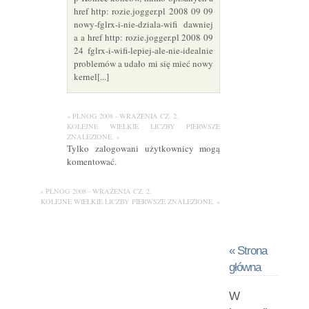
href http: rozie.jogger.pl 2008 09 09
nowy-fglrx-i-nie-dziala-wifi dawniej
a a href http: rozie.jogger.pl 2008 09
24 fglrx-i-wifi-lepiej-ale-nie-idealnie
problemów a udało mi się mieć nowy
kernel[...]
« PLNOG 2008 - WRAŻENIA CZ. 2.
KOLEJNE WIELKIE LICZBY PIERWSZE
ZNALEZIONE. »
Tylko zalogowani użytkownicy mogą
komentować.
« PLNOG 2008 - WRAŻENIA CZ. 2.
KOLEJNE WIELKIE LICZBY PIERWSZE ZNALEZIONE. »
« Strona
główna
W