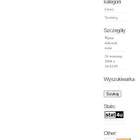
kategorii
Linux,
Techblog
Szczegóły
Wpisu
dokonał:
rozie
24 września,
2008 o
18:43:05
Wyszukiwarka
Stats:
Other: