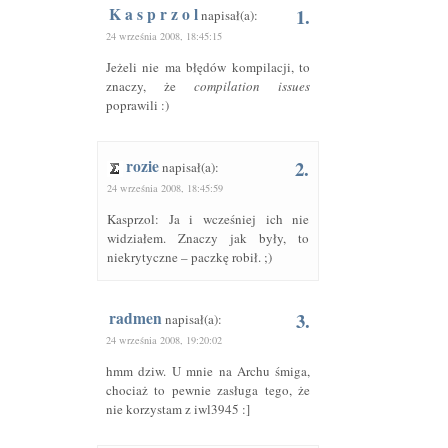
K a s p r z o l
1.
napisał(a):
24 września 2008, 18:45:15
Jeżeli nie ma błędów kompilacji, to
znaczy, że
compilation issues
poprawili :)
rozie
2.
napisał(a):
24 września 2008, 18:45:59
Kasprzol: Ja i wcześniej ich nie
widziałem. Znaczy jak były, to
niekrytyczne – paczkę robił. ;)
radmen
3.
napisał(a):
24 września 2008, 19:20:02
hmm dziw. U mnie na Archu śmiga,
chociaż to pewnie zasługa tego, że
nie korzystam z iwl3945 :]