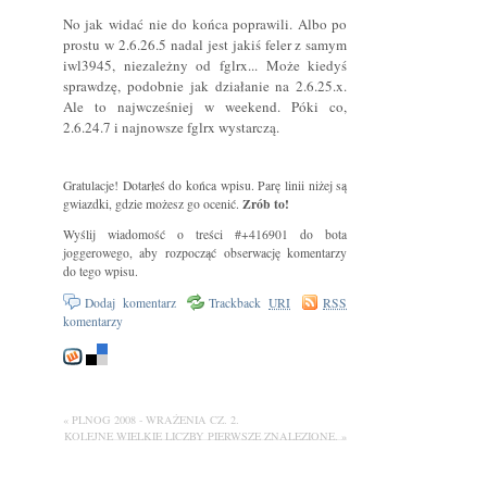
No jak widać nie do końca poprawili. Albo po
prostu w 2.6.26.5 nadal jest jakiś feler z samym
iwl3945, niezależny od fglrx... Może kiedyś
sprawdzę, podobnie jak działanie na 2.6.25.x.
Ale to najwcześniej w weekend. Póki co,
2.6.24.7 i najnowsze fglrx wystarczą.
Gratulacje! Dotarłeś do końca wpisu. Parę linii niżej są
Zrób to!
gwiazdki, gdzie możesz go ocenić.
Wyślij wiadomość o treści #+416901 do bota
joggerowego, aby rozpocząć obserwację komentarzy
do tego wpisu.
Dodaj komentarz
Trackback
URI
RSS
komentarzy
« PLNOG 2008 - WRAŻENIA CZ. 2.
KOLEJNE WIELKIE LICZBY PIERWSZE ZNALEZIONE. »