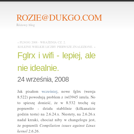
ROZIE@DUKGO.COM
Różowy blog
« PLNOG 2008 - WRAŻENIA CZ. 2.
KOLEJNE WIELKIE LICZBY PIERWSZE ZNALEZIONE. »
Fglrx i wifi - lepiej, ale
nie idealnie.
24 września, 2008
Jak pisałem
wcześniej
, nowe fglrx (wersja
8.522) powodują problem z iwl3945 intela. No
to spieszę donieść, że w 8.532 trochę się
poprawiło - działa stablilnie (kilkanaście
godzin testu) na 2.6.24.x. Niestety, na 2.6.26.x
nadal krzaki, chociaż niby w changelogu jest,
że poprawili
Compilation issues against Linux
kernel 2.6.26
.