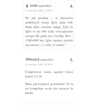
rozie
4.
napisał(a):
24 września 2008, 19:28:34
No jak pisałem – w obecności
niektórych wersji fglrx pada wifi.
Samo fglrx owszem, śmiga. Tyle, że
fglrx to mi robi tylko oszczędzanie
energii dla grafy (no i konfig Xów –
1280×800 bez fglrx średnio chciało
się ustawić...), a wifi „is a must”.
l00natyk
5.
napisał(a):
24 września 2008, 19:28:56
Compilation issues against Linux
kernel 2.6.26.
Haha, jak kasprzol powiedział. To żę
się kompiluje wcale nie oznacza że
działa.