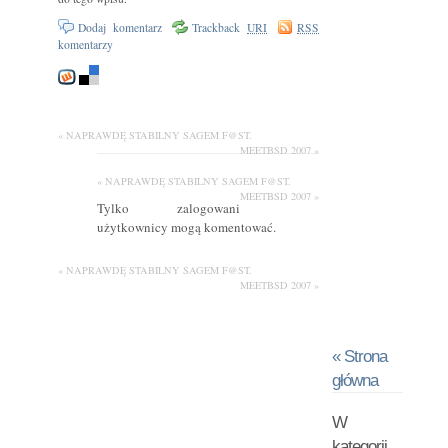
Dodaj komentarz
Trackback
URI
RSS
komentarzy
« NAPRAWDĘ STABILNY SAGEM F@ST.
MEETBSD 2007 »
« NAPRAWDĘ STABILNY SAGEM F@ST.
MEETBSD 2007 »
Tylko zalogowani
użytkownicy mogą komentować.
« NAPRAWDĘ STABILNY SAGEM F@ST.
MEETBSD 2007 »
« Strona
główna
W
kategorii