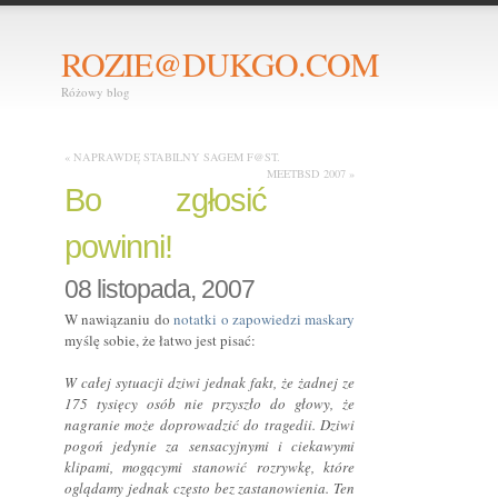
ROZIE@DUKGO.COM
Różowy blog
« NAPRAWDĘ STABILNY SAGEM F@ST.
MEETBSD 2007 »
Bo zgłosić
powinni!
08 listopada, 2007
W nawiązaniu do
notatki o zapowiedzi maskary
myślę sobie, że łatwo jest pisać:
W całej sytuacji dziwi jednak fakt, że żadnej ze
175 tysięcy osób nie przyszło do głowy, że
nagranie może doprowadzić do tragedii. Dziwi
pogoń jedynie za sensacyjnymi i ciekawymi
klipami, mogącymi stanowić rozrywkę, które
oglądamy jednak często bez zastanowienia. Ten