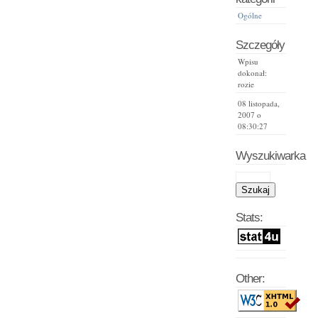
Ogólne
Szczegóły
Wpisu
dokonał:
rozie
08 listopada,
2007 o
08:30:27
Wyszukiwarka
Stats:
Other: