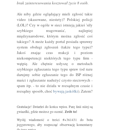
brak zainteresowania kosztował życie 8 osób.
Ale niby gdzie oglądający mieli zgłosić takie
video (skasowane, niestety)? Polskiej policji
(LOL)? Czy w ogóle w sieci istnieją jakieś 'siły
szybkiego reagowania', najlepiej
międzynarodowe, którym można zgłosić coś
takiego? A może każdy portal posiada sprawny
system obsługi zgłoszeń (także tego typu)?
Jakoś znając czas reakcji i poziom
niekompetencji niektórych tego typu firm -
wątpię. Ale chętnie usłyszę o metodach
szybkiego zgłaszania tego typu spraw (od razu
darujmy sobie zgłaszanie tego do ISP różnej
maści i zgłaszanie nadużyć czysto sieciowych -
spam itp. - to nie działa w rozsądnym czasie i
rozsądny sposób, choć
bywają jaskółki
). Zatem?
Gratulacje! Dotarłeś do końca wpisu. Parę linii niżej są
Zrób to!
gwiazdki, gdzie możesz go ocenić.
Wyślij wiadomość o treści #+361431 do bota
joggerowego, aby rozpocząć obserwację komentarzy
do tego wpisu.