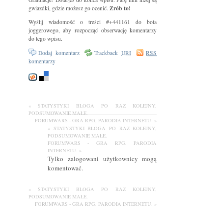
Zrób to!
gwiazdki, gdzie możesz go ocenić.
Wyślij wiadomość o treści #+441161 do bota
joggerowego, aby rozpocząć obserwację komentarzy
do tego wpisu.
Dodaj komentarz
Trackback
URI
RSS
komentarzy
« STATYSTYKI BLOGA PO RAZ KOLEJNY,
PODSUMOWANIE MAŁE.
FORUMWARS - GRA RPG, PARODIA INTERNETU. »
« STATYSTYKI BLOGA PO RAZ KOLEJNY,
PODSUMOWANIE MAŁE.
FORUMWARS - GRA RPG, PARODIA
INTERNETU. »
Tylko zalogowani użytkownicy mogą
komentować.
« STATYSTYKI BLOGA PO RAZ KOLEJNY,
PODSUMOWANIE MAŁE.
FORUMWARS - GRA RPG, PARODIA INTERNETU. »