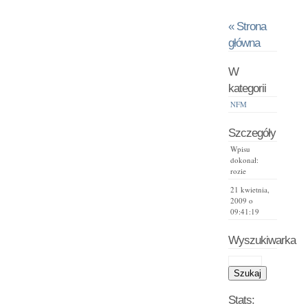
« Strona
główna
W
kategorii
NFM
Szczegóły
Wpisu
dokonał:
rozie
21 kwietnia,
2009 o
09:41:19
Wyszukiwarka
Stats: