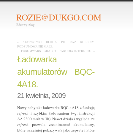
ROZIE@DUKGO.COM
Różowy blog
« STATYSTYKI BLOGA PO RAZ KOLEJNY,
PODSUMOWANIE MAŁE.
FORUMWARS - GRA RPG, PARODIA INTERNETU. »
Ładowarka
akumulatorów BQC-
4A18.
21 kwietnia, 2009
Nowy nabytek: ładowarka BQC-4A18 z funkcją
refresh
i szybkim ładowaniem (wg. instrukcji
AA 2300 mAh w 3h). Nawet działa i wygląda, że
refresh
pozwala zreanimować akumulatory,
które wcześniej pokazywała jako zepsute i które