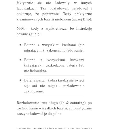
faktycznie się nie ładowały w innych
ładowarkach. Tzn. rozładował, naładował i
pokazuje, że poprawnie. Testy praktyczne
zreanimowanych baterii niebawem (raczej Blip).
NFM - kody z wyświetlacza, bo instrukcję
pewnie zgubię:
Bateria z wszystkimi kreskami (nie
migającymi) - zakończono ładowanie.
Bateria z wszystkimi kreskami
(migająca) - uszkodzona bateria lub
nie ładowalna.
Bateria pusta - żadna kreska nie świeci
się, ani nie miga) - rozładowanie
zakończone.
Rozładowanie trwa długo (4h & counting), po
rozładowaniu wszystkich baterii, automatycznie
zaczyna ładować je do pełna.
Gratulacje! Dotarłeś do końca wpisu. Parę linii niżej są