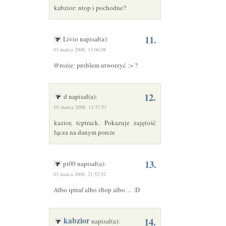
kabzior: ntop i pochodne?
11.
Livio napisał(a):
03 marca 2008, 13:06:08
@rozie: problem utworzyć :> ?
12.
d napisał(a):
03 marca 2008, 13:37:53
kazior, tcptrack. Pokazuje zajętość
łącza na danym porcie
13.
pi00 napisał(a):
03 marca 2008, 21:52:52
Albo iptraf albo iftop albo… :D
kabzior
14.
napisał(a):