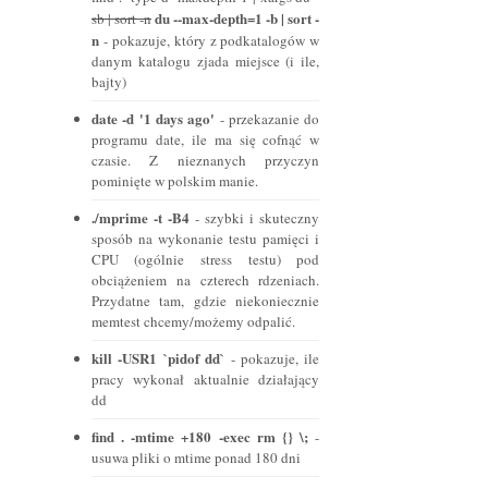
du --max-depth=1 -b | sort -
sb | sort -n
n
- pokazuje, który z podkatalogów w
danym katalogu zjada miejsce (i ile,
bajty)
date -d '1 days ago'
- przekazanie do
programu date, ile ma się cofnąć w
czasie. Z nieznanych przyczyn
pominięte w polskim manie.
./mprime -t -B4
- szybki i skuteczny
sposób na wykonanie testu pamięci i
CPU (ogólnie stress testu) pod
obciążeniem na czterech rdzeniach.
Przydatne tam, gdzie niekoniecznie
memtest chcemy/możemy odpalić.
kill -USR1 `pidof dd`
- pokazuje, ile
pracy wykonał aktualnie działający
dd
find . -mtime +180 -exec rm {} \;
-
usuwa pliki o mtime ponad 180 dni