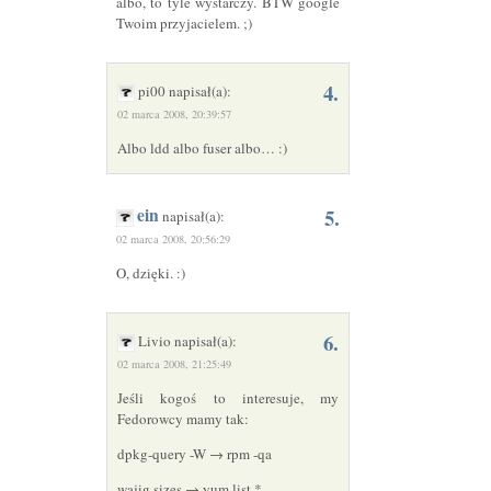
albo, to tyle wystarczy.
BTW
google
Twoim przyjacielem. ;)
4.
pi00 napisał(a):
02 marca 2008, 20:39:57
Albo ldd albo fuser albo… :)
ein
5.
napisał(a):
02 marca 2008, 20:56:29
O, dzięki. :)
6.
Livio napisał(a):
02 marca 2008, 21:25:49
Jeśli kogoś to interesuje, my
Fedorowcy mamy tak:
dpkg-query -W → rpm -qa
wajig sizes → yum list *