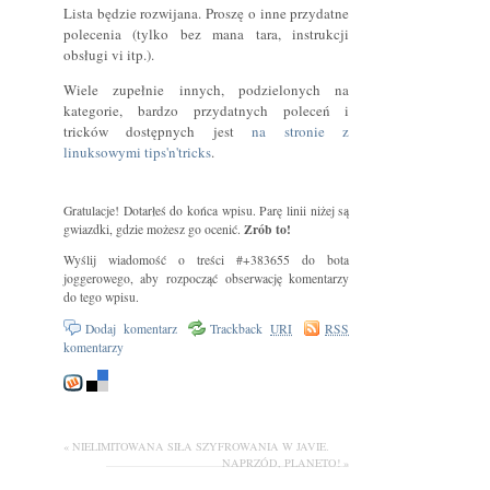
Lista będzie rozwijana. Proszę o inne przydatne
polecenia (tylko bez mana tara, instrukcji
obsługi vi itp.).
Wiele zupełnie innych, podzielonych na
kategorie, bardzo przydatnych poleceń i
tricków dostępnych jest
na stronie z
linuksowymi tips'n'tricks
.
Gratulacje! Dotarłeś do końca wpisu. Parę linii niżej są
Zrób to!
gwiazdki, gdzie możesz go ocenić.
Wyślij wiadomość o treści #+383655 do bota
joggerowego, aby rozpocząć obserwację komentarzy
do tego wpisu.
Dodaj komentarz
Trackback
URI
RSS
komentarzy
« NIELIMITOWANA SIŁA SZYFROWANIA W JAVIE.
NAPRZÓD, PLANETO! »