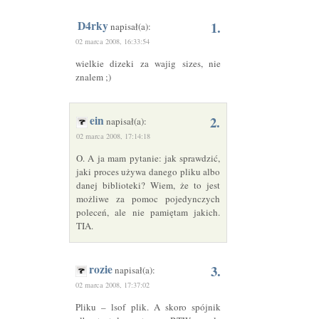
D4rky
1.
napisał(a):
02 marca 2008, 16:33:54
wielkie dizeki za wajig sizes, nie
znalem ;)
ein
2.
napisał(a):
02 marca 2008, 17:14:18
O. A ja mam pytanie: jak sprawdzić,
jaki proces używa danego pliku albo
danej biblioteki? Wiem, że to jest
możliwe za pomoc pojedynczych
poleceń, ale nie pamiętam jakich.
TIA
.
rozie
3.
napisał(a):
02 marca 2008, 17:37:02
Pliku – lsof plik. A skoro spójnik