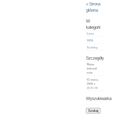
« Strona
główna
W
kategorii
Linux,
NFM,
Techblog
Szczegóły
Wpisu
dokonał:
rozie
02 marca,
2008 o
16:31:14
Wyszukiwarka