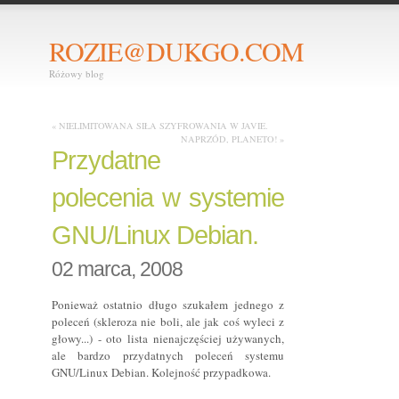
ROZIE@DUKGO.COM
Różowy blog
« NIELIMITOWANA SIŁA SZYFROWANIA W JAVIE.
NAPRZÓD, PLANETO! »
Przydatne
polecenia w systemie
GNU/Linux Debian.
02 marca, 2008
Ponieważ ostatnio długo szukałem jednego z
poleceń (skleroza nie boli, ale jak coś wyleci z
głowy...) - oto lista nienajczęściej używanych,
ale bardzo przydatnych poleceń systemu
GNU/Linux Debian. Kolejność przypadkowa.