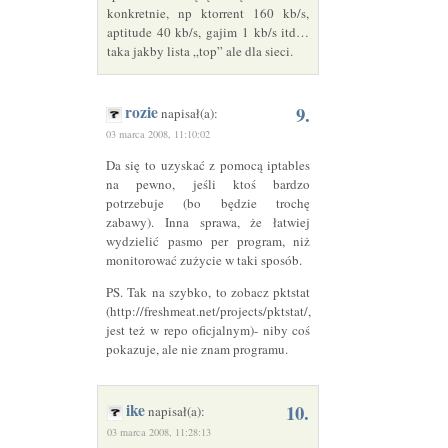
konkretnie, np ktorrent 160 kb/s,
aptitude 40 kb/s, gajim 1 kb/s itd…
taka jakby lista „top” ale dla sieci.
rozie
9.
napisał(a):
03 marca 2008, 11:10:02
Da się to uzyskać z pomocą iptables
na pewno, jeśli ktoś bardzo
potrzebuje (bo będzie trochę
zabawy). Inna sprawa, że łatwiej
wydzielić pasmo per program, niż
monitorować zużycie w taki sposób.
PS. Tak na szybko, to zobacz pktstat
(http://freshmeat.net/projects/pktstat/,
jest też w repo oficjalnym)- niby coś
pokazuje, ale nie znam programu.
ike
10.
napisał(a):
03 marca 2008, 11:28:13