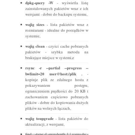
dpkg-query -W
- wyświetla listę
zainstalowanych pakietów wraz z ich
wersjami - dobre do backupu systemu,
wajig sizes
- lista pakietów wraz z
rozmiarami - idealne do porządków w
systemie,
wajig clean
- czyści cache pobranych
pakietów - szybka metoda na
brakujące miejsce w systemi,e
rsync -r --partial --progress --
bwlimit=20 user@host:/plik .
-
kopiuje plik ze zdalnego hosta z
pokazywaniem postępu,
ograniczeniem prędkości do 20 KB i
zachowaniem częściowo pobranych
plików - dobre do kopiowania dużych
plików na wolnych łączach,
wajig toupgrade
- lista pakietów do
aktualizacji, z wersjami,
find . -type d -maxdepth 1 | xargs du -