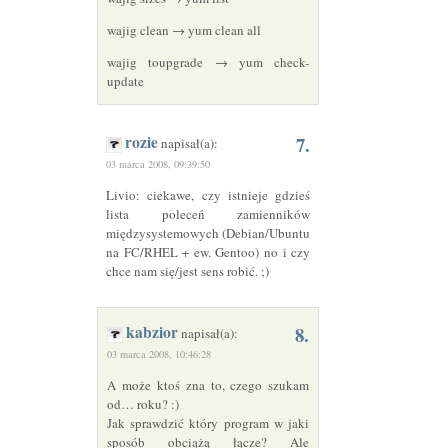
wajig clean → yum clean all
wajig toupgrade → yum check-
update
rozie
7.
napisał(a):
03 marca 2008, 09:39:50
Livio: ciekawe, czy istnieje gdzieś
lista poleceń zamienników
międzysystemowych (Debian/Ubuntu
na FC/
RHEL
+ ew. Gentoo) no i czy
chce nam się/jest sens robić. ;)
kabzior
8.
napisał(a):
03 marca 2008, 10:46:28
A może ktoś zna to, czego szukam
od… roku? :)
Jak sprawdzić który program w jaki
sposób obciążą łącze? Ale