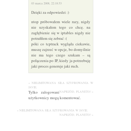
03 marca 2008, 22:18:53
Dzięki za odpowiedzi :)
ntop próbowałem wiele razy, nigdy
nie uzyskałem tego co chcę. na
zagłębienie się w iptables nigdy nie
potrafiłem się zebrać :(
póki co tcptrack wygląda ciekawie,
muszę zajrzeć w opcje, bo domyślnie
nie ma tego czego szukam – są
połączenia po IP, kiedy ja potrzebuję
jaki proces generuje jaki ruch.
« NIELIMITOWANA SIŁA SZYFROWANIA W
JAVIE.
Tylko zalogowani
NAPRZÓD, PLANETO! »
użytkownicy mogą komentować.
« NIELIMITOWANA SIŁA SZYFROWANIA W JAVIE.
NAPRZÓD, PLANETO! »