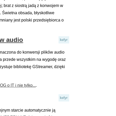
; brat z siostrą jadą z konwojem w
. Świetna obsada, błyskotliwe
mniany jest polski przedsiębiorca o
ów audio
kefyr
znaczona do konwersji plików audio
ia przede wszystkim na wygodę oraz
ystuje bibliotekę GStreamer, dzięki
G o IT i nie tylko...
.
kefyr
jnym starcie automatycznie ją