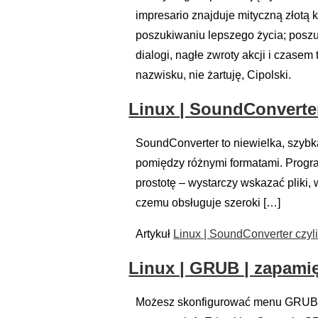
impresario znajduje mityczną złotą 
poszukiwaniu lepszego życia; poszuk
dialogi, nagłe zwroty akcji i czase
nazwisku, nie żartuję, Cipolski.
Linux | SoundConverter
SoundConverter to niewielka, szybk
pomiędzy różnymi formatami. Progr
prostotę – wystarczy wskazać pliki,
czemu obsługuje szeroki […]
Artykuł
Linux | SoundConverter czyl
Linux | GRUB | zapami
Możesz skonfigurować menu GRUB tak