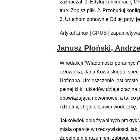
zaznaczał. 1. Edytuj konfigurację
true. Zapisz plik. 2. Przebuduj ko
3. Uruchom ponownie Od tej pory, je
Artykuł
Linux | GRUB | zapamiętywa
Janusz Płoński, Andrze
W redakcji “Wiadomości porannych”
człowieka, Jana Kowalskiego, specjal
Hofmana. Umieszczenie jest proste, 
pełnej klik i układów dzieje oraz n
obowiązującą nowomowę, a to, co poja
i dzielny, chętnie stawia wódeczkę, 
Jakkolwiek opis frywolnych praktyk 
miala oparcie w rzeczywistości, tak
Zupełnie nie rozumiem zabiegu wprow