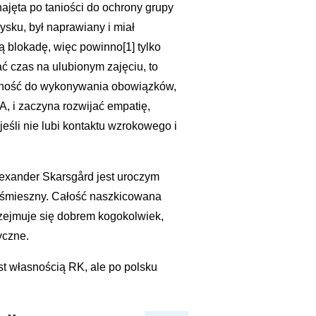
najęta po taniości do ochrony grupy
ysku, był naprawiany i miał
 blokadę, więc powinno[1] tylko
ć czas na ulubionym zajęciu, to
dolność do wykonywania obowiązków,
 A, i zaczyna rozwijać empatię,
śli nie lubi kontaktu wzrokowego i
Alexander Skarsgård jest uroczym
rześmieszny. Całość naszkicowana
przejmuje się dobrem kogokolwiek,
yczne.
est własnością RK, ale po polsku