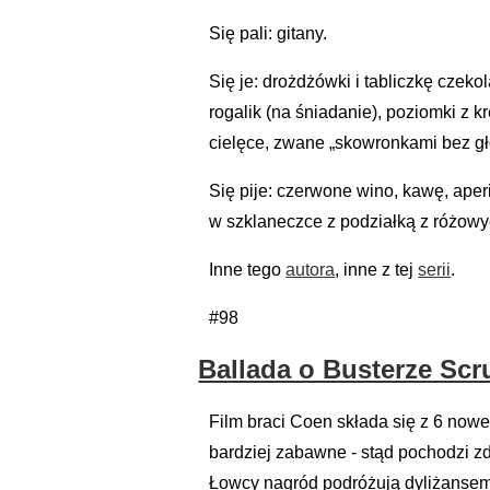
Się pali: gitany.
Się je: drożdżówki i tabliczkę czeko
rogalik (na śniadanie), poziomki z 
cielęce, zwane „skowronkami bez gło
Się pije: czerwone wino, kawę, aper
w szklaneczce z podziałką z różowyc
Inne tego
autora
, inne z tej
serii
.
#98
Ballada o Busterze Scr
Film braci Coen składa się z 6 nowe
bardziej zabawne - stąd pochodzi 
Łowcy nagród podróżują dyliżansem 