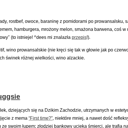
lady, rostbef, owoce, baraninę z pomidorami po prowansalsku, sa
kremem, hamburgera, mrożony melon, smażona barwena, coś w rod
wy" (to istnieje! ^dees mi znalazła
przepis
!).
itif, wino prowansalskie (nie kręci się tak w głowie jak po cz
h świnek różnej wielkości, wino alzackie.
uggsie
lek, dziejących się na Dzikim Zachodzie, utrzymanych w estetyc
zdjęcie z mema
“First time?”
, niektóre mniej, a nawet dość reflek
ze swoim łupem; złodziej bankowy ucieka śmierci, ale trafia n