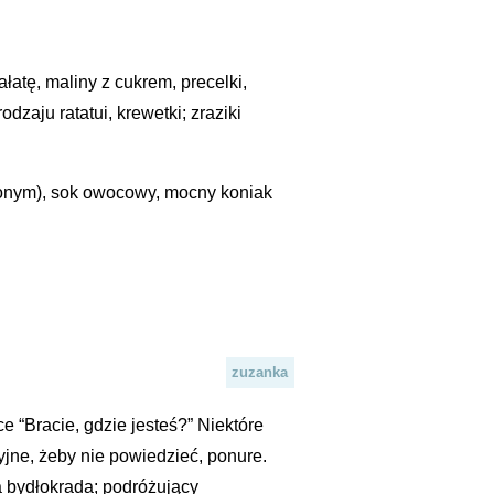
łatę, maliny z cukrem, precelki,
zaju ratatui, krewetki; zraziki
erwonym), sok owocowy, mocny koniak
zuzanka
e “Bracie, gdzie jesteś?” Niektóre
syjne, żeby nie powiedzieć, ponure.
a bydłokrada; podróżujący