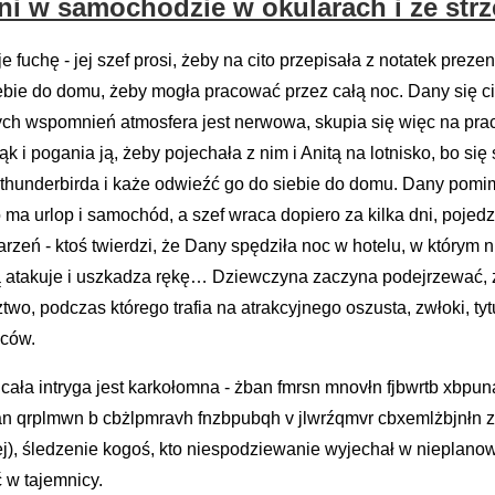
ani w samochodzie w okularach i ze strz
uchę - jej szef prosi, żeby na cito przepisała z notatek prezen
siebie do domu, żeby mogła pracować przez całą noc. Dany się cies
łych wspomnień atmosfera jest nerwowa, skupia się więc na pra
k i pogania ją, żeby pojechała z nim i Anitą na lotnisko, bo si
 thunderbirda i każe odwieźć go do siebie do domu. Dany pom
 ma urlop i samochód, a szef wraca dopiero za kilka dni, poje
zeń - ktoś twierdzi, że Dany spędziła noc w hotelu, w którym ni
ją atakuje i uszkadza rękę… Dziewczyna zaczyna podejrzewać, ż
wo, podczas którego trafia na atrakcyjnego oszusta, zwłoki, ty
ców.
cała intryga jest karkołomna - żban fmrsn mnovłn fjbwrtb xbpun
an qrplmwn b cbżlpmravh fnzbpubqh v jlwrźqmvr cbxemlżbjnłn zh
ej), śledzenie kogoś, kto niespodziewanie wyjechał w nieplanowa
ć w tajemnicy.