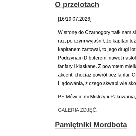
O przelotach
[16/19.07.2026]
W stronę do Czarnogóry trafił nam s
raz, po czym wyjaśnił, że kapitan t
kapitanem żartował, to jego drugi l
Podrzynam Dibblerem, nawet nastol
fanfary i klaskane. Z powrotem miel
akcent, chociaż powrót bez fanfar. 
i lądowania, z czego skwapliwie skor
PS Mówcie mi Mistrzyni Pakowania,
GALERIA ZDJĘĆ
.
Pamiętniki Mordbota