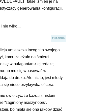
_SAVEDEFAULT=false, zmień je na
dotyczący generowania konfiguracji.
 nie tylko...
.
zuzanka
icja umieszcza incognito swojego
rył, komu zależało na śmierci
 się w bałaganiarskiej redakcji,
o trudno mu się wpasować w
ają do druku. Ale nic to, jest młody
a się nieco przykrywka oficera.
ie uwierzyć, że każda z historii
ie “zaginiony maszynopis”.
orii, bo miała się ona jakoby dziać