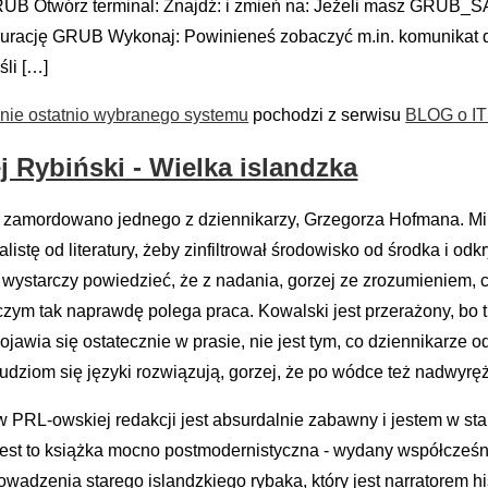
 GRUB Otwórz terminal: Znajdź: i zmień na: Jeżeli masz GRUB
nfigurację GRUB Wykonaj: Powinieneś zobaczyć m.in. komunikat 
śli […]
nie ostatnio wybranego systemu
pochodzi z serwisu
BLOG o IT i
j Rybiński - Wielka islandzka
 zamordowano jednego z dziennikarzy, Grzegorza Hofmana. Mil
istę od literatury, żeby zinfiltrował środowisko od środka i odk
wystarczy powiedzieć, że z nadania, gorzej ze zrozumieniem, co
a czym tak naprawdę polega praca. Kowalski jest przerażony, b
wia się ostatecznie w prasie, nie jest tym, co dziennikarze odd
ludziom się języki rozwiązują, gorzej, że po wódce też nadwyręż
w PRL-owskiej redakcji jest absurdalnie zabawny i jestem w stan
 jest to książka mocno postmodernistyczna - wydany współcześn
adzenia starego islandzkiego rybaka, który jest narratorem hist