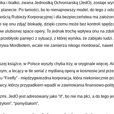
nika i białko, zwana Jednostką Ochroniarską (JedO), zostaje wy
lanecie. Po taniości, bo to nienajnowszy model, do tego z odz
ością Rubieży Korporacyjnej i dla bezpieczeństwa ma założoną
e się onu zdjąć blokadę, dzięki czemu może bez kontroli spędza
ków ulubionej space opery. To jednak trochę wpływa onu na z
zebłyski pamięci z sytuacji, z której wynika, że zabijało ludzi.
azywa Mordbotem, wcale nie zamierza nikogo mordować, nawet je
szej książce, w Polsce wyszły chyba trzy, w oryginale więcej. 
lnym, a lecący w tle serial z mydlaną operą w kosmosie jest p
ylu “Firefly” - międzygwiezdna korporacja, która niekoniecznie 
owcy, którzy przypadkiem wpadli w zawirowania finansowo-polit
rzmi, JedO jest adresowany jako “it”, bo nie ma płci, a do tego j
żyłom”, “pomyślałom”.