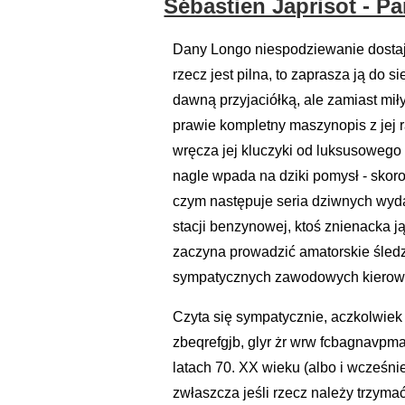
Sébastien Japrisot - P
Dany Longo niespodziewanie dostaje f
rzecz jest pilna, to zaprasza ją do 
dawną przyjaciółką, ale zamiast mi
prawie kompletny maszynopis z jej rą
wręcza jej kluczyki od luksusowego
nagle wpada na dziki pomysł - skoro
czym następuje seria dziwnych wydar
stacji benzynowej, ktoś znienacka 
zaczyna prowadzić amatorskie śledzt
sympatycznych zawodowych kierow
Czyta się sympatycznie, aczkolwiek 
zbeqrefgjb, glyr żr wrw fcbagnavpm
latach 70. XX wieku (albo i wcześni
zwłaszcza jeśli rzecz należy trzyma