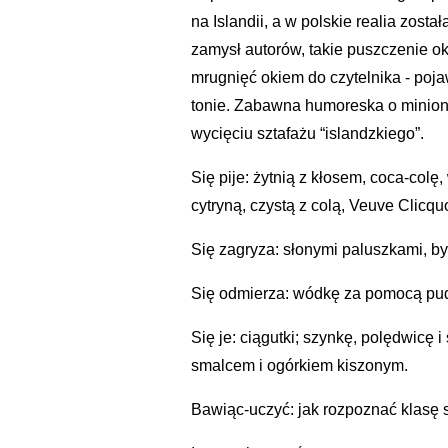
na Islandii, a w polskie realia zosta
zamysł autorów, takie puszczenie ok
mrugnięć okiem do czytelnika - poj
tonie. Zabawna humoreska o miniony
wycięciu sztafażu “islandzkiego”.
Się pije: żytnią z kłosem, coca-colę
cytryną, czystą z colą, Veuve Clicq
Się zagryza: słonymi paluszkami, b
Się odmierza: wódkę za pomocą pudeł
Się je: ciągutki; szynkę, polędwicę 
smalcem i ogórkiem kiszonym.
Bawiąc-uczyć: jak rozpoznać klasę