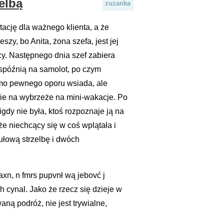
elbą
zuzanka
tację dla ważnego klienta, a że
zy, bo Anita, żona szefa, jest jej
cy. Następnego dnia szef zabiera
ę spóźnią na samolot, po czym
imo pewnego oporu wsiada, ale
dzie na wybrzeże na mini-wakacje. Po
gdy nie była, ktoś rozpoznaje ją na
e niechcący się w coś wplątała i
tułową strzelbę i dwóch
axn, n fmrs pupvnł wą jebovć j
 cynal. Jako że rzecz się dzieje w
ną podróż, nie jest trywialne,