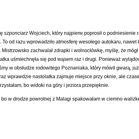
ię
szponciarz
Wojciech, który najpierw poprosił o podniesienie r
eż. To od razu wprowadziło atmosferę wesołego autokaru, nawet k
ot. Mistrzowsko zachwalał zdrapki i wolnocłówkę, myślę, że mógł
atka uśmiechnęła się pod wąsem raz i drugi. Ponieważ wylądo
iśmy w obsłudze rodowitego Poznaniaka, który mówił gwarą, już n
Oraz wprawdzie nastolatka zajmuje miejsce przy oknie, ale czas
zystałam, bo widoki na góry i jeziora przepięknie.
 bo w drodze powrotnej z Malagi spakowałam w ciemno walizkę