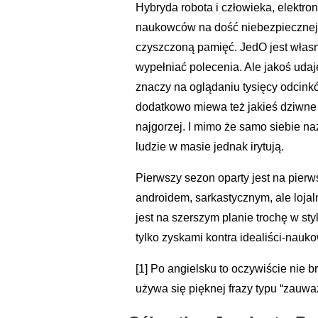
Hybryda robota i człowieka, elektro
naukowców na dość niebezpiecznej p
czyszczoną pamięć. JedO jest własn
wypełniać polecenia. Ale jakoś udaj
znaczy na oglądaniu tysięcy odcin
dodatkowo miewa też jakieś dziwne pr
najgorzej. I mimo że samo siebie n
ludzie w masie jednak irytują.
Pierwszy sezon oparty jest na pierw
androidem, sarkastycznym, ale loja
jest na szerszym planie trochę w st
tylko zyskami kontra idealiści-nauk
[1] Po angielsku to oczywiście nie b
używa się pięknej frazy typu “zauwa