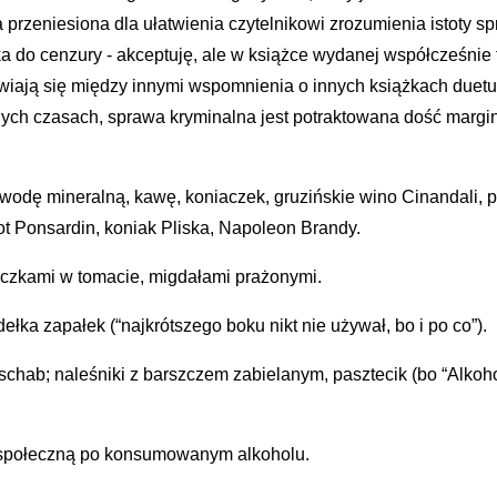
ła przeniesiona dla ułatwienia czytelnikowi zrozumienia istoty spr
a do cenzury - akceptuję, ale w książce wydanej współcześnie 
awiają się między innymi wspomnienia o innych książkach duet
ch czasach, sprawa kryminalna jest potraktowana dość margin
, wodę mineralną, kawę, koniaczek, gruzińskie wino Cinandali, p
uot Ponsardin, koniak Pliska, Napoleon Brandy.
yczkami w tomacie, migdałami prażonymi.
ka zapałek (“najkrótszego boku nikt nie używał, bo i po co”).
i schab; naleśniki z barszczem zabielanym, pasztecik (bo “Alkoho
 społeczną po konsumowanym alkoholu.