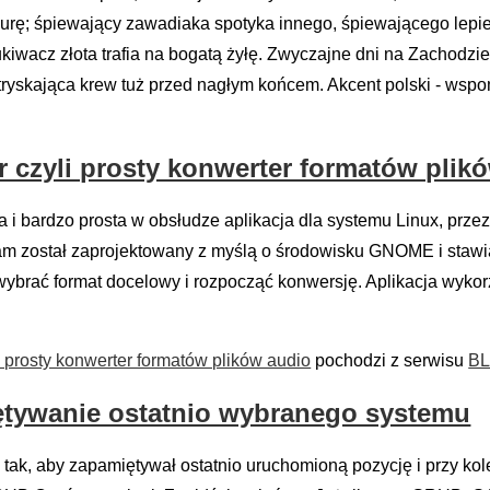
kurę; śpiewający zawadiaka spotyka innego, śpiewającego lepiej
iwacz złota trafia na bogatą żyłę. Zwyczajne dni na Zachodzie
m tryskająca krew tuż przed nagłym końcem. Akcent polski - wspo
 czyli prosty konwerter formatów plik
a i bardzo prosta w obsłudze aplikacja dla systemu Linux, prze
am został zaprojektowany z myślą o środowisku GNOME i staw
 wybrać format docelowy i rozpocząć konwersję. Aplikacja wykorz
i prosty konwerter formatów plików audio
pochodzi z serwisu
BLO
ętywanie ostatnio wybranego systemu
, aby zapamiętywał ostatnio uruchomioną pozycję i przy kole