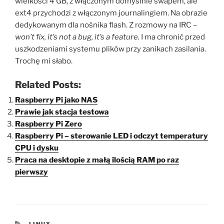
wielkości 4 GB, z włączonym domyślnie swapem, ale
ext4 przychodzi z włączonym journalingiem. Na obrazie
dedykowanym dla nośnika flash. Z rozmowy na IRC –
won’t fix, it’s not a bug, it’s a feature.
I ma chronić przed
uszkodzeniami systemu plików przy zanikach zasilania.
Trochę mi słabo.
Related Posts:
Raspberry Pi jako NAS
Prawie jak stacja testowa
Raspberry Pi Zero
Raspberry Pi – sterowanie LED i odczyt temperatury
CPU i dysku
Praca na desktopie z małą ilością RAM po raz
pierwszy
KATEGORIE