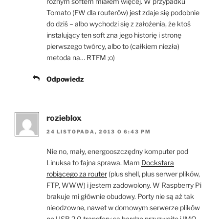
różnym softem miałem więcej. W przypadku
Tomato (FW dla routerów) jest zdaje się podobnie
do dziś – albo wychodzi się z założenia, że ktoś
instalujący ten soft zna jego historię i stronę
pierwszego twórcy, albo to (całkiem niezła)
metoda na… RTFM ;o)
Odpowiedz
rozieblox
24 LISTOPADA, 2013 O 6:43 PM
Nie no, mały, energooszczędny komputer pod
Linuksa to fajna sprawa. Mam
Dockstara
robiącego za router
(plus shell, plus serwer plików,
FTP, WWW) i jestem zadowolony. W Raspberry Pi
brakuje mi głównie obudowy. Porty nie są aż tak
nieodzowne, nawet w domowym serwerze plików
po USB 2.0 transfery są bardzo przyzwoite i IMO