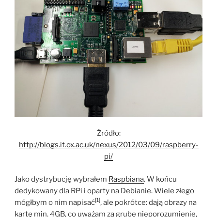
Źródło:
http://blogs.it.ox.ac.uk/nexus/2012/03/09/raspberry-
pi/
Jako dystrybucję wybrałem
Raspbiana
. W końcu
dedykowany dla RPi i oparty na Debianie. Wiele złego
[1]
mógłbym o nim napisać
, ale pokrótce: dają obrazy na
kartę min. 4GB, co uważam za grube nieporozumienie,