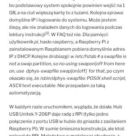
bo podstawowy system spokojnie powinien wejść na 1
GB, a na ciut większą kartę to z luzami. Kolejna sprawa:
domyślne IP i logowanie do systemu. Może jestem
ślepy, ale nie znalazłem danych do logowania podczas
[2]
lektury instrukcji
. W FAQ też nie. Dla pamięci:
użytkownik
pi
, hasło
raspberry
, a Raspberry Pi z
zainstalowanym Raspbianem pobiera domyślnie adres
IP z DHCP. Kolejne drobiazgi: w /etc/fstab
# a swapfile is
not a swap partition, so no using swapon|off from here
on, use dphys-swapfile swap[on|off] for that
, po czym
okazało się, że
/sbin/dphys-swapfile: POSIX shell script,
ASCII text executable
. Nie przepadam za taką
automatyzacją.
W każdym razie uruchomiłem, wygląda, że działa. Hub
USB Unitek Y-206P daje radę z RPi (tylko jedno
połączenie z portu USB w hubie do gniazda z zasilaniem
Raspberry Pi). W sumie śmieszna konstrukcja, ale ktoś