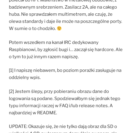
polecał do RPi. Maleństwo w metalowej obudowie, z
badziewnym srebrzeniem. Zasilacz 2A, ale na całego
huba. Nie sprawdzałem multimetrem, ale czuję, że
olewa standardy i daje ile może na poszczególne porty.
W sumie o to chodziło.
Potem wszedłem na kanał IRC dedykowany
Raspbianowi, by zgłosić bugi i… zaczął się hardcore. Ale
o tym to już innym razem napiszę.
[1] I napiszę niebawem, bo poziom porażki zasługuje na
oddzielny wpis.
[2] Jestem ślepy, przy pobieraniu obrazu dane do
logowania są podane. Spodziewałbym się jednak tego
typu informacji raczej w FAQ i/lub release notes. A
najbardziej w README.
UPDATE: Okazuje się, że nie tylko dają obraz dla SD o