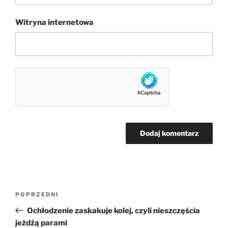
Witryna internetowa
Nawigacja
Poprzedni
POPRZEDNI
wpisu
wpis
Ochłodzenie zaskakuje kolej, czyli nieszczęścia
jeżdżą parami