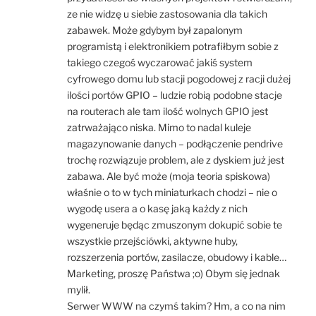
ze nie widzę u siebie zastosowania dla takich
zabawek. Może gdybym był zapalonym
programistą i elektronikiem potrafiłbym sobie z
takiego czegoś wyczarować jakiś system
cyfrowego domu lub stacji pogodowej z racji dużej
ilości portów GPIO – ludzie robią podobne stacje
na routerach ale tam ilość wolnych GPIO jest
zatrważająco niska. Mimo to nadal kuleje
magazynowanie danych – podłączenie pendrive
trochę rozwiązuje problem, ale z dyskiem już jest
zabawa. Ale być może (moja teoria spiskowa)
właśnie o to w tych miniaturkach chodzi – nie o
wygodę usera a o kasę jaką każdy z nich
wygeneruje będąc zmuszonym dokupić sobie te
wszystkie przejściówki, aktywne huby,
rozszerzenia portów, zasilacze, obudowy i kable…
Marketing, proszę Państwa ;o) Obym się jednak
mylił.
Serwer WWW na czymś takim? Hm, a co na nim