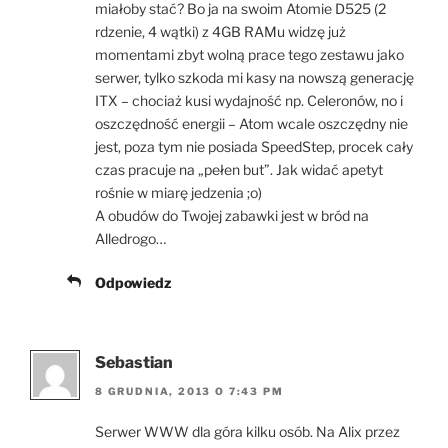
miałoby stać? Bo ja na swoim Atomie D525 (2
rdzenie, 4 wątki) z 4GB RAMu widzę już
momentami zbyt wolną prace tego zestawu jako
serwer, tylko szkoda mi kasy na nowszą generację
ITX – chociaż kusi wydajność np. Celeronów, no i
oszczędność energii – Atom wcale oszczędny nie
jest, poza tym nie posiada SpeedStep, procek cały
czas pracuje na „pełen but”. Jak widać apetyt
rośnie w miarę jedzenia ;o)
A obudów do Twojej zabawki jest w bród na
Alledrogo…
Odpowiedz
Sebastian
8 GRUDNIA, 2013 O 7:43 PM
Serwer WWW dla góra kilku osób. Na Alix przez