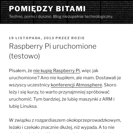
Przejdź
POMIĘDZY BITAMI
do
Techno, porno i duszno. Blog niezupełnie technologiczny.
treści
OPUBLIKOWANE
19 LISTOPADA, 2013
PRZEZ
ROZIE
W
Raspberry Pi uruchomione
(testowo)
Pisałem, że
nie kupię Raspberry Pi
, więc jak
uruchomione? Ano nie kupiłem, ale mam. Dostawali je
wszyscy uczestnicy
konferencji Atmosphere
. Skoro
leży i się kurzy, to warto przynajmniej spróbować
uruchomić. Tym bardziej, że lubię maszynki z ARM i
lubię Linuksa.
W związku z rozgardiaszem okołoprzeprowadzkowym,
leżało i czekało znacznie dłużej, niż wypada. A to nie