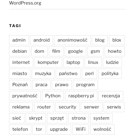
WordPress.org
TAGI
admin
android
anonimowość
blog
blox
debian
dom
film
google
gsm
howto
internet
komputer
laptop
linux
ludzie
miasto
muzyka
państwo
perl
polityka
Poznań
praca
prawo
program
prywatność
Python
raspberry pi
recenzja
reklama
router
security
serwer
serwis
sieć
skrypt
sprzęt
strona
system
telefon
tor
upgrade
WiFi
wolność