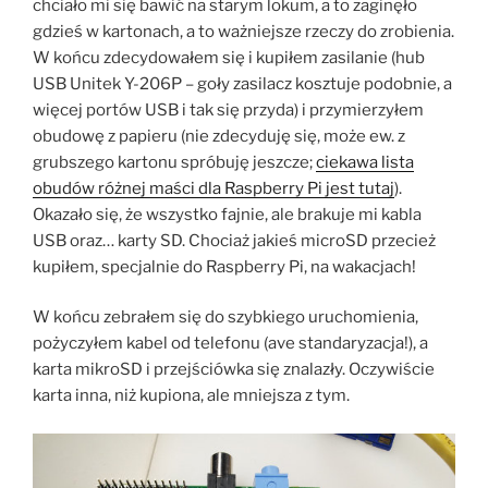
chciało mi się bawić na starym lokum, a to zaginęło
gdzieś w kartonach, a to ważniejsze rzeczy do zrobienia.
W końcu zdecydowałem się i kupiłem zasilanie (hub
USB Unitek Y-206P – goły zasilacz kosztuje podobnie, a
więcej portów USB i tak się przyda) i przymierzyłem
obudowę z papieru (nie zdecyduję się, może ew. z
grubszego kartonu spróbuję jeszcze;
ciekawa lista
obudów różnej maści dla Raspberry Pi jest tutaj
).
Okazało się, że wszystko fajnie, ale brakuje mi kabla
USB oraz… karty SD. Chociaż jakieś microSD przecież
kupiłem, specjalnie do Raspberry Pi, na wakacjach!
W końcu zebrałem się do szybkiego uruchomienia,
pożyczyłem kabel od telefonu (ave standaryzacja!), a
karta mikroSD i przejściówka się znalazły. Oczywiście
karta inna, niż kupiona, ale mniejsza z tym.