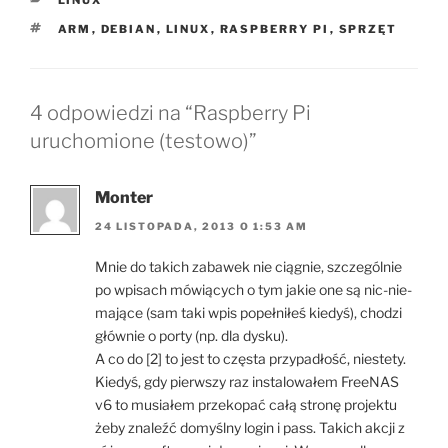
LINUX
TAGI
ARM
,
DEBIAN
,
LINUX
,
RASPBERRY PI
,
SPRZĘT
4 odpowiedzi na “Raspberry Pi
uruchomione (testowo)”
Monter
24 LISTOPADA, 2013 O 1:53 AM
Mnie do takich zabawek nie ciągnie, szczególnie
po wpisach mówiących o tym jakie one są nic-nie-
mające (sam taki wpis popełniłeś kiedyś), chodzi
głównie o porty (np. dla dysku).
A co do [2] to jest to częsta przypadłość, niestety.
Kiedyś, gdy pierwszy raz instalowałem FreeNAS
v6 to musiałem przekopać całą stronę projektu
żeby znaleźć domyślny login i pass. Takich akcji z